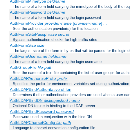
AuthFormMimetype
fieldname
The name of a form field carrying the mimetype of the body of the req
AuthFormPassword
fieldname
The name of a form field carrying the login password
AuthFormProvider
provider-name
[
provider-name
] ...
Sets the authentication provider(s) for this location
AuthFormSitePassphrase
secret
Bypass authentication checks for high traffic sites
AuthFormSize
size
The largest size of the form in bytes that will be parsed for the login d
AuthFormUsername
fieldname
The name of a form field carrying the login username
AuthGroupFile
file-path
Sets the name of a text file containing the list of user groups for autho
AuthLDAPAuthorizePrefix
prefix
Specifies the prefix for environment variables set during authorization
AuthLDAPBindAuthoritative off|on
Determines if other authentication providers are used when a user can
AuthLDAPBindDN
distinguished-name
Optional DN to use in binding to the LDAP server
AuthLDAPBindPassword
password
Password used in conjunction with the bind DN
AuthLDAPCharsetConfig
file-path
Language to charset conversion configuration file