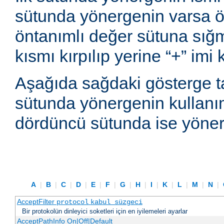
sütunda yönergenin varsa ön
öntanımlı değer sütuna sı
kısmı kırpılıp yerine “+” imi
Aşağıda sağdaki gösterge t
sütunda yönergenin kullanım
dördüncü sütunda ise yönerg
A
|
B
|
C
|
D
|
E
|
F
|
G
|
H
|
I
|
K
|
L
|
M
|
N
|
AcceptFilter
protocol
kabul_süzgeci
Bir protokolün dinleyici soketleri için en iyilemeleri ayarlar
AcceptPathInfo On|Off|Default