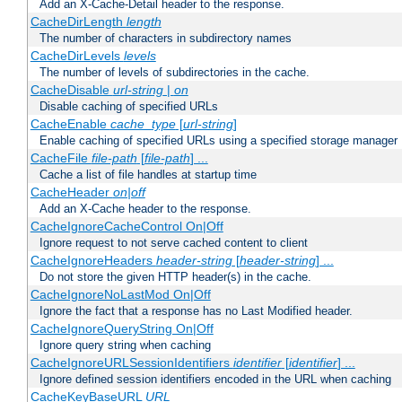
Add an X-Cache-Detail header to the response.
CacheDirLength
length
The number of characters in subdirectory names
CacheDirLevels
levels
The number of levels of subdirectories in the cache.
CacheDisable
url-string
|
on
Disable caching of specified URLs
CacheEnable
cache_type
[
url-string
]
Enable caching of specified URLs using a specified storage manager
CacheFile
file-path
[
file-path
] ...
Cache a list of file handles at startup time
CacheHeader
on|off
Add an X-Cache header to the response.
CacheIgnoreCacheControl On|Off
Ignore request to not serve cached content to client
CacheIgnoreHeaders
header-string
[
header-string
] ...
Do not store the given HTTP header(s) in the cache.
CacheIgnoreNoLastMod On|Off
Ignore the fact that a response has no Last Modified header.
CacheIgnoreQueryString On|Off
Ignore query string when caching
CacheIgnoreURLSessionIdentifiers
identifier
[
identifier
] ...
Ignore defined session identifiers encoded in the URL when caching
CacheKeyBaseURL
URL