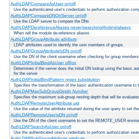
AuthLDAPCompareAsUser on|off
Use the authenticated user's credentials to perform authorization co
AuthLDAPCompareDNOnServer on|off
Use the LDAP server to compare the DNs
AuthLDAPDereferenceAliases never|searching|finding|always
When will the module de-reference aliases
AuthLDAPGroupAttribute
attribute
LDAP attributes used to identify the user members of groups.
AuthLDAPGroupAttributeIsDN on|off
Use the DN of the client username when checking for group members
AuthLDAPInitialBindAsUser off|on
Determines if the server does the initial DN lookup using the basic a
for the server
AuthLDAPInitialBindPattern
regex
substitution
Specifies the transformation of the basic authentication username to
AuthLDAPMaxSubGroupDepth
Number
Specifies the maximum sub-group nesting depth that will be evaluated
AuthLDAPRemoteUserAttribute uid
Use the value of the attribute returned during the user query to se
AuthLDAPRemoteUserIsDN on|off
Use the DN of the client username to set the REMOTE_USER environ
AuthLDAPSearchAsUser on|off
Use the authenticated user's credentials to perform authorization sea
AuthLDAPSubGroupAttribute
attribute