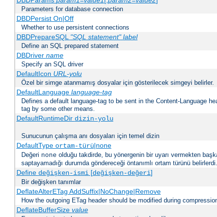
DBDParams
param1
=
value1
[,
param2
=
value2
]
Parameters for database connection
DBDPersist On|Off
Whether to use persistent connections
DBDPrepareSQL
"SQL statement"
label
Define an SQL prepared statement
DBDriver
name
Specify an SQL driver
DefaultIcon
URL-yolu
Özel bir simge atanmamış dosyalar için gösterilecek simgeyi belirler.
DefaultLanguage
language-tag
Defines a default language-tag to be sent in the Content-Language head
tag by some other means.
DefaultRuntimeDir
dizin-yolu
Sunucunun çalışma anı dosyaları için temel dizin
DefaultType
|none
ortam-türü
Değeri
olduğu takdirde, bu yönergenin bir uyarı vermekten başk
none
saptayamadığı durumda göndereceği öntanımlı ortam türünü belirlerdi
Define
[
]
değişken-ismi
değişken-değeri
Bir değişken tanımlar
DeflateAlterETag AddSuffix|NoChange|Remove
How the outgoing ETag header should be modified during compressio
DeflateBufferSize
value