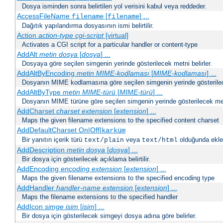
Dosya isminden sonra belirtilen yol verisini kabul veya reddeder.
AccessFileName
[
] ...
filename
filename
Dağıtık yapılandırma dosyasının ismi belirtilir.
Action
action-type
cgi-script
[virtual]
Activates a CGI script for a particular handler or content-type
AddAlt
metin
dosya
[
dosya
] ...
Dosyaya göre seçilen simgenin yerinde gösterilecek metni belirler.
AddAltByEncoding
metin
MIME-kodlaması
[
MIME-kodlaması
] ...
Dosyanın MIME kodlamasına göre seçilen simgenin yerinde gösterilece
AddAltByType
metin
MIME-türü
[
MIME-türü
] ...
Dosyanın MIME türüne göre seçilen simgenin yerinde gösterilecek metn
AddCharset
charset
extension
[
extension
] ...
Maps the given filename extensions to the specified content charset
AddDefaultCharset On|Off|
karküm
Bir yanıtın içerik türü
veya
olduğunda eklen
text/plain
text/html
AddDescription
metin dosya
[
dosya
] ...
Bir dosya için gösterilecek açıklama belirtilir.
AddEncoding
encoding
extension
[
extension
] ...
Maps the given filename extensions to the specified encoding type
AddHandler
handler-name
extension
[
extension
] ...
Maps the filename extensions to the specified handler
AddIcon
simge
isim
[
isim
] ...
Bir dosya için gösterilecek simgeyi dosya adına göre belirler.