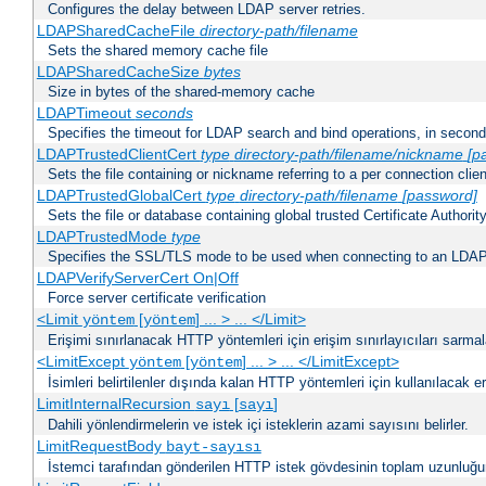
Configures the delay between LDAP server retries.
LDAPSharedCacheFile
directory-path/filename
Sets the shared memory cache file
LDAPSharedCacheSize
bytes
Size in bytes of the shared-memory cache
LDAPTimeout
seconds
Specifies the timeout for LDAP search and bind operations, in secon
LDAPTrustedClientCert
type
directory-path/filename/nickname
[p
Sets the file containing or nickname referring to a per connection clien
LDAPTrustedGlobalCert
type
directory-path/filename
[password]
Sets the file or database containing global trusted Certificate Authority 
LDAPTrustedMode
type
Specifies the SSL/TLS mode to be used when connecting to an LDAP
LDAPVerifyServerCert On|Off
Force server certificate verification
<Limit
[
] ... > ... </Limit>
yöntem
yöntem
Erişimi sınırlanacak HTTP yöntemleri için erişim sınırlayıcıları sarmal
<LimitExcept
[
] ... > ... </LimitExcept>
yöntem
yöntem
İsimleri belirtilenler dışında kalan HTTP yöntemleri için kullanılacak er
LimitInternalRecursion
[
]
sayı
sayı
Dahili yönlendirmelerin ve istek içi isteklerin azami sayısını belirler.
LimitRequestBody
bayt-sayısı
İstemci tarafından gönderilen HTTP istek gövdesinin toplam uzunluğun