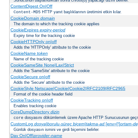
Sunucunun başlatıldıktan sonra chroot(8) yapacağı dizini belirler.
ContentDigest On|Off
HTTP yanıt başlıklarının üretimini etkin kılar.
Content-MD5
CookieDomain
domain
The domain to which the tracking cookie applies
CookieExpires
expiry-period
Expiry time for the tracking cookie
CookieHTTPOnly on|off
Adds the 'HTTPOnly' attribute to the cookie
CookieName
token
Name of the tracking cookie
CookieSameSite None|Lax|Strict
Adds the 'SameSite' attribute to the cookie
CookieSecure on|off
Adds the 'Secure' attribute to the cookie
CookieStyle Netscape|Cookie|Cookie2|RFC2109|RFC2965
Format of the cookie header field
CookieTracking on|off
Enables tracking cookie
CoreDumpDirectory
dizin
dosyasını dökümlemek üzere Apache HTTP Sunucusunun geçme
core
CustomLog
dosya
|
borulu-süreç
biçem
|
takma-ad
[env=[!]
ortam-de
Günlük dosyasın ismini ve girdi biçemini belirler.
Dav On|Off|
provider-name