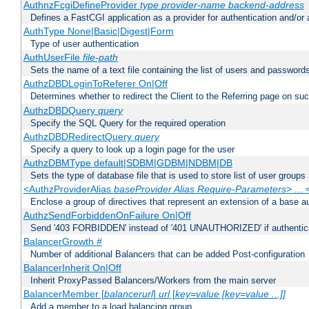
AuthnzFcgiDefineProvider
type
provider-name
backend-address
Defines a FastCGI application as a provider for authentication and/or 
AuthType None|Basic|Digest|Form
Type of user authentication
AuthUserFile
file-path
Sets the name of a text file containing the list of users and passwords
AuthzDBDLoginToReferer On|Off
Determines whether to redirect the Client to the Referring page on succ
AuthzDBDQuery
query
Specify the SQL Query for the required operation
AuthzDBDRedirectQuery
query
Specify a query to look up a login page for the user
AuthzDBMType default|SDBM|GDBM|NDBM|DB
Sets the type of database file that is used to store list of user groups
<AuthzProviderAlias
baseProvider Alias Require-Parameters
> ...
Enclose a group of directives that represent an extension of a base au
AuthzSendForbiddenOnFailure On|Off
Send '403 FORBIDDEN' instead of '401 UNAUTHORIZED' if authenticat
BalancerGrowth
#
Number of additional Balancers that can be added Post-configuration
BalancerInherit On|Off
Inherit ProxyPassed Balancers/Workers from the main server
BalancerMember [
balancerurl
]
url
[
key=value [key=value ...]]
Add a member to a load balancing group