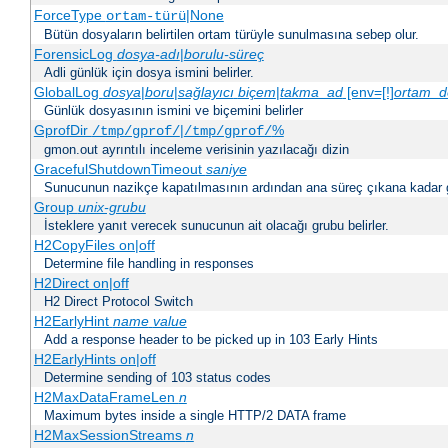
ForceType
|None
ortam-türü
Bütün dosyaların belirtilen ortam türüyle sunulmasına sebep olur.
ForensicLog
dosya-adı
|
borulu-süreç
Adli günlük için dosya ismini belirler.
GlobalLog
dosya
|
boru
|
sağlayıcı
biçem
|
takma_ad
[env=[!]
ortam_d
Günlük dosyasının ismini ve biçemini belirler
GprofDir
|
%
/tmp/gprof/
/tmp/gprof/
gmon.out ayrıntılı inceleme verisinin yazılacağı dizin
GracefulShutdownTimeout
saniye
Sunucunun nazikçe kapatılmasının ardından ana süreç çıkana kadar ge
Group
unix-grubu
İsteklere yanıt verecek sunucunun ait olacağı grubu belirler.
H2CopyFiles on|off
Determine file handling in responses
H2Direct on|off
H2 Direct Protocol Switch
H2EarlyHint
name
value
Add a response header to be picked up in 103 Early Hints
H2EarlyHints on|off
Determine sending of 103 status codes
H2MaxDataFrameLen
n
Maximum bytes inside a single HTTP/2 DATA frame
H2MaxSessionStreams
n