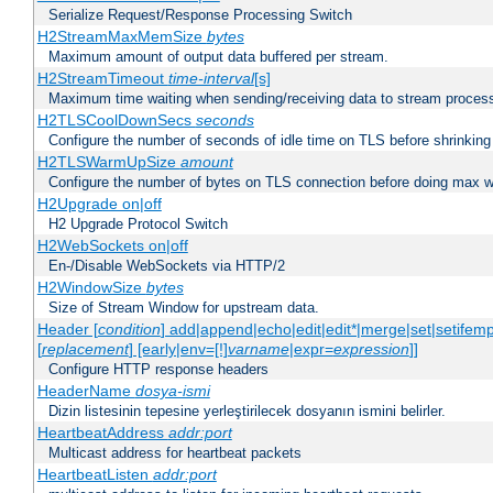
Serialize Request/Response Processing Switch
H2StreamMaxMemSize
bytes
Maximum amount of output data buffered per stream.
H2StreamTimeout
time-interval
[s]
Maximum time waiting when sending/receiving data to stream proces
H2TLSCoolDownSecs
seconds
Configure the number of seconds of idle time on TLS before shrinking
H2TLSWarmUpSize
amount
Configure the number of bytes on TLS connection before doing max w
H2Upgrade on|off
H2 Upgrade Protocol Switch
H2WebSockets on|off
En-/Disable WebSockets via HTTP/2
H2WindowSize
bytes
Size of Stream Window for upstream data.
Header [
condition
] add|append|echo|edit|edit*|merge|set|setifem
[
replacement
] [early|env=[!]
varname
|expr=
expression
]]
Configure HTTP response headers
HeaderName
dosya-ismi
Dizin listesinin tepesine yerleştirilecek dosyanın ismini belirler.
HeartbeatAddress
addr:port
Multicast address for heartbeat packets
HeartbeatListen
addr:port