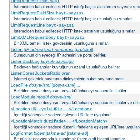
LimitRequestFields
sayı
İstemciden kabul edilecek HTTP isteği başlık alanlarının sayısını sınır
LimitRequestFieldSize
bayt-sayısı
İstemciden kabul edilecek HTTP isteği başlık uzunluğunu sınırlar.
LimitRequestLine
bayt-sayısı
İstemciden kabul edilecek HTTP istek satırının uzunluğunu sınırlar.
LimitXMLRequestBody
bayt-sayısı
Bir XML temelli istek gövdesinin uzunluğunu sınırlar.
Listen [
IP-adresi
:]
port-numarası
[
protokol
]
Sunucunun dinleyeceği IP adresini ve portu belirler.
ListenBackLog
kuyruk-uzunluğu
Bekleyen bağlantılar kuyruğunun azami uzunluğunu belirler
ListenCoresBucketsRatio
oran
İşlemci çekirdek sayısının dinleyenlerin buket sayısına oranı
LoadFile
dosya-ismi
[
dosya-ismi
] ...
Belirtilen nesne dosyasını veya kütüphaneyi sunucu ile ilintiler.
LoadModule
modül dosya-ismi
Belirtilen nesne dosyasını veya kütüphaneyi sunucu ile ilintiler ve etki
<Location
|
> ... </Location>
URL-yolu
URL
İçerdiği yönergeler sadece eşleşen URL’lere uygulanır.
<LocationMatch
> ... </LocationMatch>
düzifade
İçerdiği yönergeler sadece düzenli ifadelerle eşleşen URL’lere uygulanı
LogFormat
biçem
|
takma-ad
[
takma-ad
]
Bir günlük dosyasında kullanılmak üzere girdi biçemi tanımlar.