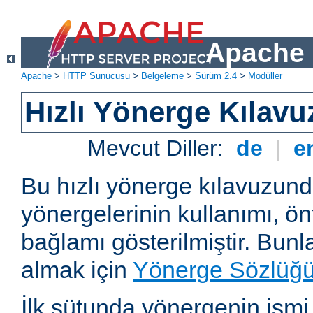
Apache 
Apache
>
HTTP Sunucusu
>
Belgeleme
>
Sürüm 2.4
>
Modüller
Hızlı Yönerge Kılavu
Mevcut Diller:
de
|
e
Bu hızlı yönerge kılavuzun
yönergelerinin kullanımı, ö
bağlamı gösterilmiştir. Bunlar
almak için
Yönerge Sözlüğ
İlk sütunda yönergenin ismi ve