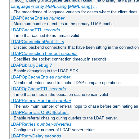
mod_include gibi süzgeçler tarafından kullanılma olasılığına karşı istek
LanguagePriority
MIME-lang
[
MIME-lang
] ...
The precedence of language variants for cases where the client does
LDAPCacheEntries
number
Maximum number of entries in the primary LDAP cache
LDAPCacheTTL
seconds
Time that cached items remain valid
LDAPConnectionPoolTTL
n
Discard backend connections that have been sitting in the connection
LDAPConnectionTimeout
seconds
Specifies the socket connection timeout in seconds
LDAPLibraryDebug
7
Enable debugging in the LDAP SDK
LDAPOpCacheEntries
number
Number of entries used to cache LDAP compare operations
LDAPOpCacheTTL
seconds
Time that entries in the operation cache remain valid
LDAPReferralHopLimit
number
The maximum number of referral hops to chase before terminating a
LDAPReferrals On|Off|default
Enable referral chasing during queries to the LDAP server.
LDAPRetries
number-of-retries
Configures the number of LDAP server retries.
LDAPRetryDelay
seconds