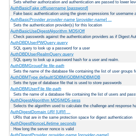
Sets whether authorization and authentication are passed to lower le
AuthBasicFake off|
username
[
password
]
Fake basic authentication using the given expressions for username
AuthBasicProvider
provider-name
[
provider-name
] ...
Sets the authentication provider(s) for this location
AuthBasicUseDigestAlgorithm MD5|Off
Check passwords against the authentication providers as if Digest Aut
AuthDBDUserPWQuery
query
SQL query to look up a password for a user
AuthDBDUserRealmQuery
query
SQL query to look up a password hash for a user and realm.
AuthDBMGroupFile
file-path
Sets the name of the database file containing the list of user groups f
AuthDBMType default|SDBM|GDBM|NDBM|DB
Sets the type of database file that is used to store passwords
AuthDBMUserFile
file-path
Sets the name of a database file containing the list of users and pass
AuthDigestAlgorithm MD5|MD5-sess
Selects the algorithm used to calculate the challenge and response ha
AuthDigestDomain
URI
[
URI
] ...
URIs that are in the same protection space for digest authentication
AuthDigestNonceLifetime
seconds
How long the server nonce is valid
AuthDigestProvider
provider-name
[
provider-name
] ...