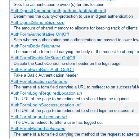
Sets the authentication provider(s) for this location
AuthDigestQop none|auth|auth-int [auth|auth-int]
Determines the quality-of-protection to use in digest authentication
AuthDigestShmemSize
size
The amount of shared memory to allocate for keeping track of clients
AuthFormAuthoritative On|Off
Sets whether authorization and authentication are passed to lower le
AuthFormBody
fieldname
The name of a form field carrying the body of the request to attempt 
AuthFormDisableNoStore On|Off
Disable the CacheControl no-store header on the login page
AuthFormFakeBasicAuth On|Off
Fake a Basic Authentication header
AuthFormLocation
fieldname
The name of a form field carrying a URL to redirect to on successful l
AuthFormLoginRequiredLocation
url
The URL of the page to be redirected to should login be required
AuthFormLoginSuccessLocation
url
The URL of the page to be redirected to should login be successful
AuthFormLogoutLocation
uri
The URL to redirect to after a user has logged out
AuthFormMethod
fieldname
The name of a form field carrying the method of the request to attemp