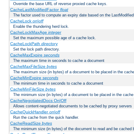
Override the base URL of reverse proxied cache keys.
CacheLastModifiedFactor
float
The factor used to compute an expiry date based on the LastModified
CacheLock
on|off
Enable the thundering herd lock.
CacheLockMaxAge
integer
Set the maximum possible age of a cache lock.
CacheLockPath
directory
Set the lock path directory.
CacheMaxExpire
seconds
The maximum time in seconds to cache a document
CacheMaxFileSize
bytes
The maximum size (in bytes) of a document to be placed in the cach
CacheMinExpire
seconds
The minimum time in seconds to cache a document
CacheMinFileSize
bytes
The minimum size (in bytes) of a document to be placed in the cache
CacheNegotiatedDocs On|Off
Allows content-negotiated documents to be cached by proxy servers
CacheQuickHandler
on|off
Run the cache from the quick handler.
CacheReadSize
bytes
The minimum size (in bytes) of the document to read and be cached 