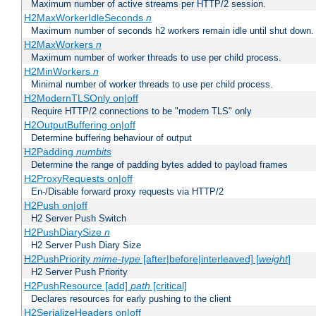
Maximum number of active streams per HTTP/2 session.
H2MaxWorkerIdleSeconds
n
Maximum number of seconds h2 workers remain idle until shut down.
H2MaxWorkers
n
Maximum number of worker threads to use per child process.
H2MinWorkers
n
Minimal number of worker threads to use per child process.
H2ModernTLSOnly on|off
Require HTTP/2 connections to be "modern TLS" only
H2OutputBuffering on|off
Determine buffering behaviour of output
H2Padding
numbits
Determine the range of padding bytes added to payload frames
H2ProxyRequests on|off
En-/Disable forward proxy requests via HTTP/2
H2Push on|off
H2 Server Push Switch
H2PushDiarySize
n
H2 Server Push Diary Size
H2PushPriority
mime-type
[after|before|interleaved] [
weight
]
H2 Server Push Priority
H2PushResource [add]
path
[critical]
Declares resources for early pushing to the client
H2SerializeHeaders on|off