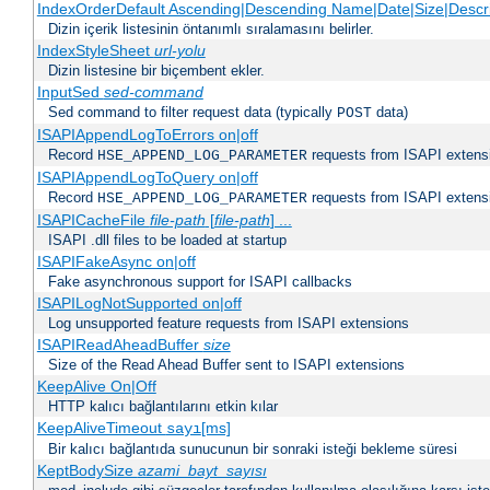
IndexOrderDefault Ascending|Descending Name|Date|Size|Descri
Dizin içerik listesinin öntanımlı sıralamasını belirler.
IndexStyleSheet
url-yolu
Dizin listesine bir biçembent ekler.
InputSed
sed-command
Sed command to filter request data (typically
data)
POST
ISAPIAppendLogToErrors on|off
Record
requests from ISAPI extensio
HSE_APPEND_LOG_PARAMETER
ISAPIAppendLogToQuery on|off
Record
requests from ISAPI extensio
HSE_APPEND_LOG_PARAMETER
ISAPICacheFile
file-path
[
file-path
] ...
ISAPI .dll files to be loaded at startup
ISAPIFakeAsync on|off
Fake asynchronous support for ISAPI callbacks
ISAPILogNotSupported on|off
Log unsupported feature requests from ISAPI extensions
ISAPIReadAheadBuffer
size
Size of the Read Ahead Buffer sent to ISAPI extensions
KeepAlive On|Off
HTTP kalıcı bağlantılarını etkin kılar
KeepAliveTimeout
[ms]
sayı
Bir kalıcı bağlantıda sunucunun bir sonraki isteği bekleme süresi
KeptBodySize
azami_bayt_sayısı