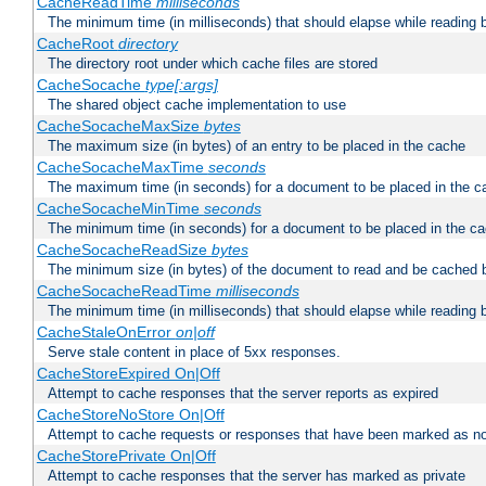
CacheReadTime
milliseconds
The minimum time (in milliseconds) that should elapse while reading 
CacheRoot
directory
The directory root under which cache files are stored
CacheSocache
type[:args]
The shared object cache implementation to use
CacheSocacheMaxSize
bytes
The maximum size (in bytes) of an entry to be placed in the cache
CacheSocacheMaxTime
seconds
The maximum time (in seconds) for a document to be placed in the c
CacheSocacheMinTime
seconds
The minimum time (in seconds) for a document to be placed in the c
CacheSocacheReadSize
bytes
The minimum size (in bytes) of the document to read and be cached 
CacheSocacheReadTime
milliseconds
The minimum time (in milliseconds) that should elapse while reading 
CacheStaleOnError
on|off
Serve stale content in place of 5xx responses.
CacheStoreExpired On|Off
Attempt to cache responses that the server reports as expired
CacheStoreNoStore On|Off
Attempt to cache requests or responses that have been marked as no
CacheStorePrivate On|Off
Attempt to cache responses that the server has marked as private