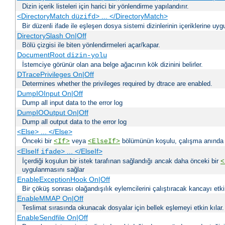
Dizin içerik listeleri için harici bir yönlendirme yapılandırır.
<DirectoryMatch
> ... </DirectoryMatch>
düzifd
Bir düzenli ifade ile eşleşen dosya sistemi dizinlerinin içeriklerine u
DirectorySlash On|Off
Bölü çizgisi ile biten yönlendirmeleri açar/kapar.
DocumentRoot
dizin-yolu
İstemciye görünür olan ana belge ağacının kök dizinini belirler.
DTracePrivileges On|Off
Determines whether the privileges required by dtrace are enabled.
DumpIOInput On|Off
Dump all input data to the error log
DumpIOOutput On|Off
Dump all output data to the error log
<Else> ... </Else>
Önceki bir
veya
bölümünün koşulu, çalışma anında bir
<If>
<ElseIf>
<ElseIf
> ... </ElseIf>
ifade
İçerdiği koşulun bir istek tarafınan sağlandığı ancak daha önceki bir
<
uygulanmasını sağlar
EnableExceptionHook On|Off
Bir çöküş sonrası olağandışılık eylemcilerini çalıştıracak kancayı etkin
EnableMMAP On|Off
Teslimat sırasında okunacak dosyalar için bellek eşlemeyi etkin kılar.
EnableSendfile On|Off