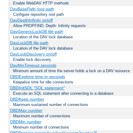
Enable WebDAV HTTP methods
DavBasePath
root-path
Configure repository root path
DavDepthInfinity on|off
Allow PROPFIND, Depth: Infinity requests
DavGenericLockDB
file-path
Location of the DAV lock database
DavLockDB
file-path
Location of the DAV lock database
DavLockDiscovery on|off
Enable lock discovery
DavMinTimeout
seconds
Minimum amount of time the server holds a lock on a DAV resource
DBDExptime
time-in-seconds
Keepalive time for idle connections
DBDInitSQL
"SQL statement"
Execute an SQL statement after connecting to a database
DBDKeep
number
Maximum sustained number of connections
DBDMax
number
Maximum number of connections
DBDMin
number
Minimum number of connections