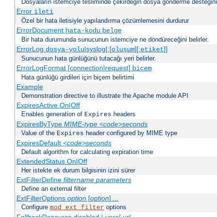
Dosyaların istemciye tesliminde çekirdeğin dosya gönderme desteğinin 
Error
ileti
Özel bir hata iletisiyle yapılandırma çözümlemesini durdurur
ErrorDocument
hata-kodu
belge
Bir hata durumunda sunucunun istemciye ne döndüreceğini belirler.
ErrorLog
|syslog[:[
][:
]]
dosya-yolu
oluşum
etiket
Sunucunun hata günlüğünü tutacağı yeri belirler.
ErrorLogFormat [connection|request]
biçem
Hata günlüğü girdileri için biçem belirtimi
Example
Demonstration directive to illustrate the Apache module API
ExpiresActive On|Off
Enables generation of
headers
Expires
ExpiresByType
MIME-type
<code>seconds
Value of the
header configured by MIME type
Expires
ExpiresDefault
<code>seconds
Default algorithm for calculating expiration time
ExtendedStatus On|Off
Her istekte ek durum bilgisinin izini sürer
ExtFilterDefine
filtername
parameters
Define an external filter
ExtFilterOptions
option
[
option
] ...
Configure
options
mod_ext_filter