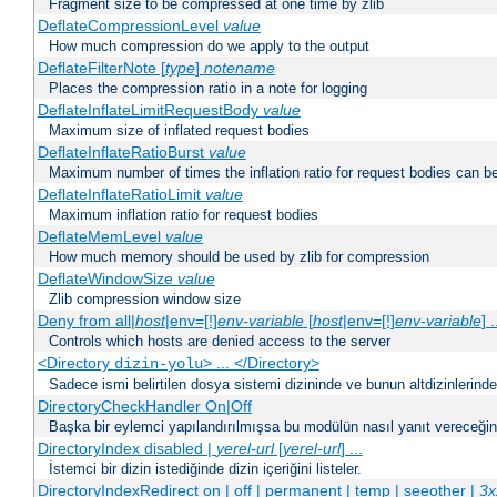
Fragment size to be compressed at one time by zlib
DeflateCompressionLevel
value
How much compression do we apply to the output
DeflateFilterNote [
type
]
notename
Places the compression ratio in a note for logging
DeflateInflateLimitRequestBody
value
Maximum size of inflated request bodies
DeflateInflateRatioBurst
value
Maximum number of times the inflation ratio for request bodies can b
DeflateInflateRatioLimit
value
Maximum inflation ratio for request bodies
DeflateMemLevel
value
How much memory should be used by zlib for compression
DeflateWindowSize
value
Zlib compression window size
Deny from all|
host
|env=[!]
env-variable
[
host
|env=[!]
env-variable
] .
Controls which hosts are denied access to the server
<Directory
> ... </Directory>
dizin-yolu
Sadece ismi belirtilen dosya sistemi dizininde ve bunun altdizinlerind
DirectoryCheckHandler On|Off
Başka bir eylemci yapılandırılmışsa bu modülün nasıl yanıt vereceğini 
DirectoryIndex disabled |
yerel-url
[
yerel-url
] ...
İstemci bir dizin istediğinde dizin içeriğini listeler.
DirectoryIndexRedirect on | off | permanent | temp | seeother |
3x