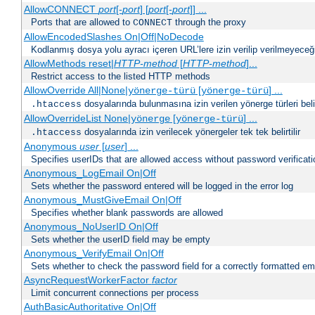
AllowCONNECT
port
[-
port
] [
port
[-
port
]] ...
Ports that are allowed to
through the proxy
CONNECT
AllowEncodedSlashes On|Off|NoDecode
Kodlanmış dosya yolu ayracı içeren URL’lere izin verilip verilmeyeceğin
AllowMethods reset|
HTTP-method
[
HTTP-method
]...
Restrict access to the listed HTTP methods
AllowOverride All|None|
[
] ...
yönerge-türü
yönerge-türü
dosyalarında bulunmasına izin verilen yönerge türleri belirt
.htaccess
AllowOverrideList None|
[
] ...
yönerge
yönerge-türü
dosyalarında izin verilecek yönergeler tek tek belirtilir
.htaccess
Anonymous
user
[
user
] ...
Specifies userIDs that are allowed access without password verificati
Anonymous_LogEmail On|Off
Sets whether the password entered will be logged in the error log
Anonymous_MustGiveEmail On|Off
Specifies whether blank passwords are allowed
Anonymous_NoUserID On|Off
Sets whether the userID field may be empty
Anonymous_VerifyEmail On|Off
Sets whether to check the password field for a correctly formatted em
AsyncRequestWorkerFactor
factor
Limit concurrent connections per process
AuthBasicAuthoritative On|Off