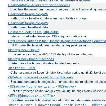
multicast address to listen for incoming heartbeat requests
HeartbeatMaxServers
number-of-servers
Specifies the maximum number of servers that will be sending heartbe
HeartbeatStorage
file-path
Path to store heartbeat data when using flat-file storage
HeartbeatStorage
file-path
Path to read heartbeat data
HostnameLookups On|Off|Double
İstemci IP adresleri üzerinde DNS sorgularını etkin kılar.
HttpProtocolOptions [Strict|Unsafe] [RegisteredMethods|LenientM
HTTP İstek İletilerindeki sınırlamalarda değişiklik yapar
IdentityCheck On|Off
Enables logging of the RFC 1413 identity of the remote user
IdentityCheckTimeout
seconds
Determines the timeout duration for ident requests
<If
> ... </If>
ifade
Çalışma anında bir koşul bir istek tarafından yerine getirildiği takdirde
<IfDefine [!]
> ... </IfDefine>
parametre-adı
Başlatma sırasında bir doğruluk sınamasından sonra işleme sokulacak
<IfDirective [!]
> ... </IfDirective>
yönerge-adı
Belirtilen yönerge adının varlığı veya yokluğuna bağlı olarak çalıştırıl
<IfFile [!]
> ... </IfFile>
dosyaadı
Başlatma sırasında bir dosyanın varlığı durumunda işleme sokulacak 
<IfModule [!]
|
> ... </IfModul
modül-dosyası
modül-betimleyici