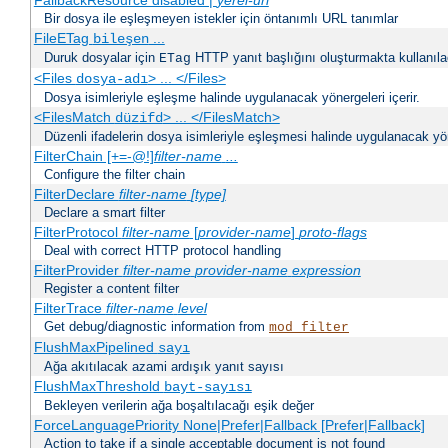
FallbackResource disabled |
yerel-url
Bir dosya ile eşleşmeyen istekler için öntanımlı URL tanımlar
FileETag
...
bileşen
Duruk dosyalar için
HTTP yanıt başlığını oluşturmakta kullanılaca
ETag
<Files
> ... </Files>
dosya-adı
Dosya isimleriyle eşleşme halinde uygulanacak yönergeleri içerir.
<FilesMatch
> ... </FilesMatch>
düzifd
Düzenli ifadelerin dosya isimleriyle eşleşmesi halinde uygulanacak yöne
FilterChain [+=-@!]
filter-name
...
Configure the filter chain
FilterDeclare
filter-name
[type]
Declare a smart filter
FilterProtocol
filter-name
[
provider-name
]
proto-flags
Deal with correct HTTP protocol handling
FilterProvider
filter-name
provider-name
expression
Register a content filter
FilterTrace
filter-name
level
Get debug/diagnostic information from
mod_filter
FlushMaxPipelined
sayı
Ağa akıtılacak azami ardışık yanıt sayısı
FlushMaxThreshold
bayt-sayısı
Bekleyen verilerin ağa boşaltılacağı eşik değer
ForceLanguagePriority None|Prefer|Fallback [Prefer|Fallback]
Action to take if a single acceptable document is not found