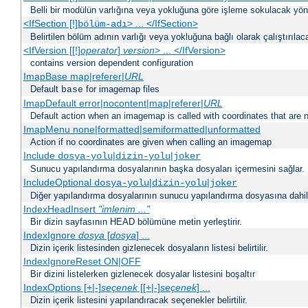
Belli bir modülün varlığına veya yokluğuna göre işleme sokulacak yöne
<IfSection [!]
> ... </IfSection>
bölüm-adı
Belirtilen bölüm adının varlığı veya yokluğuna bağlı olarak çalıştırılac
<IfVersion [[!]
operator
]
version
> ... </IfVersion>
contains version dependent configuration
ImapBase map|referer|
URL
Default
for imagemap files
base
ImapDefault error|nocontent|map|referer|
URL
Default action when an imagemap is called with coordinates that are n
ImapMenu none|formatted|semiformatted|unformatted
Action if no coordinates are given when calling an imagemap
Include
|
|
dosya-yolu
dizin-yolu
joker
Sunucu yapılandırma dosyalarının başka dosyaları içermesini sağlar.
IncludeOptional
|
|
dosya-yolu
dizin-yolu
joker
Diğer yapılandırma dosyalarının sunucu yapılandırma dosyasına dahil 
IndexHeadInsert
"imlenim ..."
Bir dizin sayfasının HEAD bölümüne metin yerleştirir.
IndexIgnore
dosya
[
dosya
] ...
Dizin içerik listesinden gizlenecek dosyaların listesi belirtilir.
IndexIgnoreReset ON|OFF
Bir dizini listelerken gizlenecek dosyalar listesini boşaltır
IndexOptions [+|-]
seçenek
[[+|-]
seçenek
] ...
Dizin içerik listesini yapılandıracak seçenekler belirtilir.