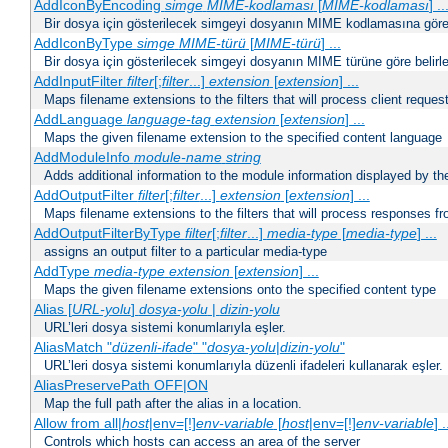
AddIconByEncoding
simge
MIME-kodlaması
[
MIME-kodlaması
] ..
Bir dosya için gösterilecek simgeyi dosyanın MIME kodlamasına göre b
AddIconByType
simge
MIME-türü
[
MIME-türü
] ...
Bir dosya için gösterilecek simgeyi dosyanın MIME türüne göre belirle
AddInputFilter
filter
[;
filter
...]
extension
[
extension
] ...
Maps filename extensions to the filters that will process client reques
AddLanguage
language-tag
extension
[
extension
] ...
Maps the given filename extension to the specified content language
AddModuleInfo
module-name
string
Adds additional information to the module information displayed by the
AddOutputFilter
filter
[;
filter
...]
extension
[
extension
] ...
Maps filename extensions to the filters that will process responses fr
AddOutputFilterByType
filter
[;
filter
...]
media-type
[
media-type
] ...
assigns an output filter to a particular media-type
AddType
media-type
extension
[
extension
] ...
Maps the given filename extensions onto the specified content type
Alias [
URL-yolu
]
dosya-yolu
|
dizin-yolu
URL’leri dosya sistemi konumlarıyla eşler.
AliasMatch "
düzenli-ifade
" "
dosya-yolu
|
dizin-yolu
"
URL’leri dosya sistemi konumlarıyla düzenli ifadeleri kullanarak eşler.
AliasPreservePath OFF|ON
Map the full path after the alias in a location.
Allow from all|
host
|env=[!]
env-variable
[
host
|env=[!]
env-variable
] .
Controls which hosts can access an area of the server