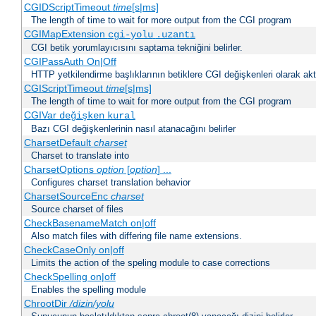
CGIDScriptTimeout
time
[s|ms]
The length of time to wait for more output from the CGI program
CGIMapExtension
cgi-yolu
.uzantı
CGI betik yorumlayıcısını saptama tekniğini belirler.
CGIPassAuth On|Off
HTTP yetkilendirme başlıklarının betiklere CGI değişkenleri olarak akta
CGIScriptTimeout
time
[s|ms]
The length of time to wait for more output from the CGI program
CGIVar
değişken
kural
Bazı CGI değişkenlerinin nasıl atanacağını belirler
CharsetDefault
charset
Charset to translate into
CharsetOptions
option
[
option
] ...
Configures charset translation behavior
CharsetSourceEnc
charset
Source charset of files
CheckBasenameMatch on|off
Also match files with differing file name extensions.
CheckCaseOnly on|off
Limits the action of the speling module to case corrections
CheckSpelling on|off
Enables the spelling module
ChrootDir
/dizin/yolu