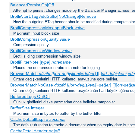
BalancerPersist On|Off
Attempt to persist changes made by the Balancer Manager across res
BrotliAlterETag AddSuffix|NoChange|Remove
How the outgoing ETag header should be modified during compressio
BrotliCompressionMaxInputBlock
value
Maximum input block size
BrotliCompressionQuality
value
Compression quality
BrotliCompressionWindow
value
Brotli sliding compression window size
BrotliFilterNote [
type
]
notename
Places the compression ratio in a note for logging
BrowserMatch
düzifd [!]ort-değişkeni
[=
değer
] [[!]
ort-değişkeni
[=
de
Ortam değişkenlerini HTTP kullanıcı arayüzüne göre belirler.
BrowserMatchNoCase
düzifd [!]ort-değişkeni
[=
değer
] [[!]
ort-değiş
Ortam değişkenlerini HTTP kullanıcı arayüzünün harf büyüklüğüne duyar
BufferedLogs On|Off
Günlük girdilerini diske yazmadan önce bellekte tamponlar
BufferSize integer
Maximum size in bytes to buffer by the buffer filter
CacheDefaultExpire
seconds
The default duration to cache a document when no expiry date is spec
CacheDetailHeader
on|off