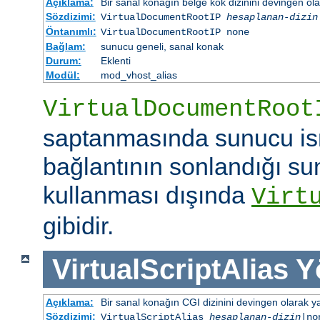
Açıklama:
Bir sanal konağın belge kök dizinini devingen ola
Sözdizimi:
VirtualDocumentRootIP
hesaplanan-dizin
Öntanımlı:
VirtualDocumentRootIP none
Bağlam:
sunucu geneli, sanal konak
Durum:
Eklenti
Modül:
mod_vhost_alias
VirtualDocumentRoot
saptanmasında sunucu is
bağlantının sonlandığı su
kullanması dışında
Virt
gibidir.
VirtualScriptAlias
Y
Açıklama:
Bir sanal konağın CGI dizinini devingen olarak ya
Sözdizimi:
VirtualScriptAlias
hesaplanan-dizin
|no