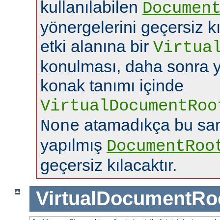
kullanılabilen
Documen
yönergelerini geçersiz k
etki alanına bir
Virtua
konulması, daha sonra y
konak tanımı içinde
VirtualDocumentRoo
atamadıkça bu san
None
yapılmış
DocumentRoo
geçersiz kılacaktır.
VirtualDocumentRo