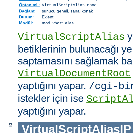
Öntanımlı:
VirtualScriptAlias none
Bağlam:
sunucu geneli, sanal konak
Durum:
Eklenti
Modül:
mod_vhost_alias
y
VirtualScriptAlias
betiklerinin bulunacağı ye
saptamasını sağlamak b
VirtualDocumentRoot
yaptığını yapar.
/cgi-bi
istekler için ise
ScriptA
yaptığını yapar.
VirtualScriptAliasIP