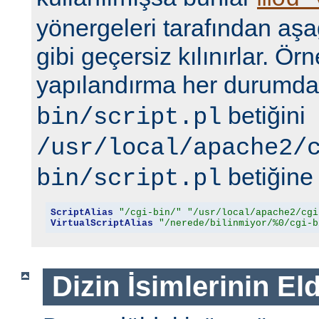
yönergeleri tarafından aşa
gibi geçersiz kılınırlar. Ör
yapılandırma her durumd
betiğini
bin/script.pl
/usr/local/apache2/
betiğine 
bin/script.pl
ScriptAlias
"/cgi-bin/"
"/usr/local/apache2/cgi
VirtualScriptAlias
"/nerede/bilinmiyor/%0/cgi-b
Dizin İsimlerinin El