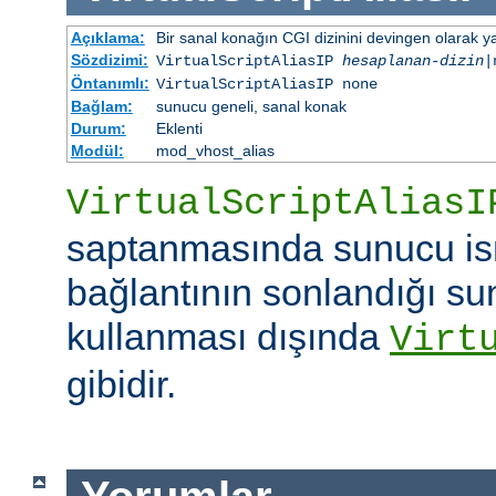
Açıklama:
Bir sanal konağın CGI dizinini devingen olarak ya
Sözdizimi:
VirtualScriptAliasIP
hesaplanan-dizin
|
Öntanımlı:
VirtualScriptAliasIP none
Bağlam:
sunucu geneli, sanal konak
Durum:
Eklenti
Modül:
mod_vhost_alias
VirtualScriptAliasI
saptanmasında sunucu is
bağlantının sonlandığı su
kullanması dışında
Virt
gibidir.