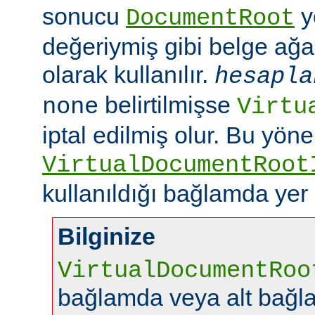
sonucu
y
DocumentRoot
değeriymiş gibi belge ağac
olarak kullanılır.
hesapla
belirtilmişse
none
Virtu
iptal edilmiş olur. Bu yön
VirtualDocumentRoot
kullanıldığı bağlamda yer
Bilginize
VirtualDocumentRoo
bağlamda veya alt bağl