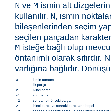
ve
ismin alt dizgelerin
N
M
kullanılır.
, ismin noktala
N
bileşenlerinden seçim y
seçilen parçadan karakter 
isteğe bağlı olup mevcu
M
öntanımlı olarak sıfırdır. 
varlığına bağlıdır. Dönüş
ismin tamamı
0
ilk parça
1
ikinci parça
2
son parça
-1
sondan bir önceki parça
-2
ikinci parça ve sonraki parçaların hepsi
2+
sondan bir önceki parça ve daha önceki parçaları
-2+