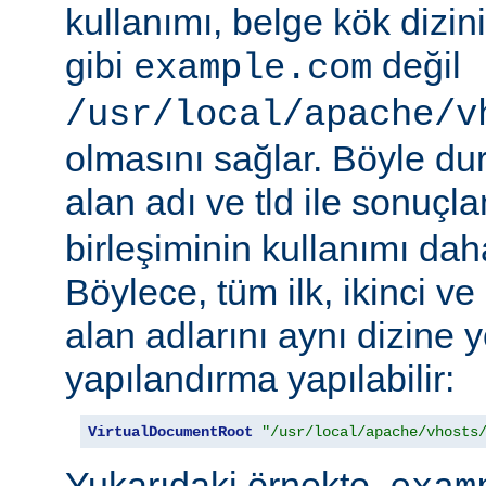
kullanımı, belge kök dizi
gibi
değil
example.com
/usr/local/apache/v
olmasını sağlar. Böyle d
alan adı ve tld ile sonuç
birleşiminin kullanımı daha 
Böylece, tüm ilk, ikinci v
alan adlarını aynı dizine 
yapılandırma yapılabilir:
VirtualDocumentRoot
"/usr/local/apache/vhosts
Yukarıdaki örnekte,