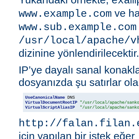
exam
ve ha
www.example.com
www.sub.example.com
/usr/local/apache/v
dizinine yönlendirilecektir.
IP’ye dayalı sanal konakla
dosyanızda şu satırlar olab
UseCanonicalName
VirtualDocumentRootIP
"/usr/local/apache/sank
VirtualScriptAliasIP
"/usr/local/apache/sank
http://falan.filan.
için yapılan bir istek eğer