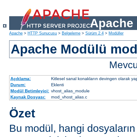
Apache 
Apache
>
HTTP Sunucusu
>
Belgeleme
>
Sürüm 2.4
>
Modüller
Apache Modülü mod
Mevcut
Açıklama:
Kitlesel sanal konakların devingen olarak yap
Durum:
Eklenti
Modül Betimleyici:
vhost_alias_module
Kaynak Dosyası:
mod_vhost_alias.c
Özet
Bu modül, hangi dosyaların