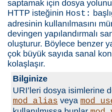
saptamak için dosya yolunu
HTTP isteğinin
başlı
Host:
adresinin kullanılmasını m
devingen yapılandırmalı sa
oluşturur. Böylece benzer 
çok büyük sayıda sanal kon
kolaşlaşır.
Bilginize
URI’leri dosya isimlerine 
veya
mod_alias
mod_us
kullanılmışsa bunlar
mod_