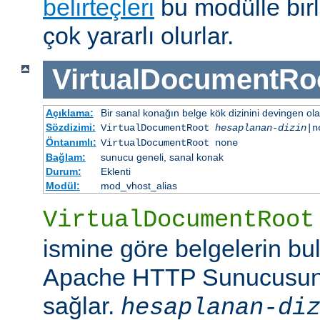
belirteçleri
bu modülle birl
çok yararlı olurlar.
VirtualDocumentRo
Açıklama:
Bir sanal konağın belge kök dizinini devingen ola
Sözdizimi:
VirtualDocumentRoot
hesaplanan-dizin
|n
Öntanımlı:
VirtualDocumentRoot none
Bağlam:
sunucu geneli, sanal konak
Durum:
Eklenti
Modül:
mod_vhost_alias
VirtualDocumentRoot
ismine göre belgelerin bu
Apache HTTP Sunucusun
sağlar.
hesaplanan-di