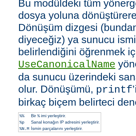
Bu modüldeki tüm yönergel
dosya yoluna dönüştürerek 
Dönüşüm dizgesi (bundan 
diyeceğiz) ya sunucu ismi
belirlendiğini öğrenmek iç
yöne
UseCanonicalName
da sunucu üzerindeki san
olur. Dönüşümü,
printf
birkaç biçem belirteci dene
Bir
imi yerleştirir.
%%
%
Sanal konağın IP adresini yerleştirir.
%p
İsmin parçalarını yerleştirir.
%N.M