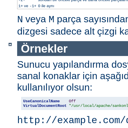
ve
ile aynı
1+
-1+
0
veya
parça sayısınd
N
M
dizgesi sadece alt çizgi kar
Örnekler
Sunucu yapılandırma dos
sanal konaklar için aşağı
kullanılıyor olsun:
UseCanonicalName
Off
VirtualDocumentRoot
"/usr/local/apache/sankon
http://example.com/