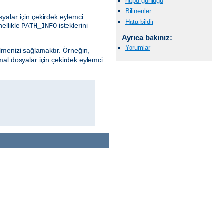
httpd günlüğü
Bilinenler
yalar için çekirdek eylemci
Hata bildir
nellikle
isteklerini
PATH_INFO
Ayrıca bakınız:
Yorumlar
ilmenizi sağlamaktır. Örneğin,
mal dosyalar için çekirdek eylemci