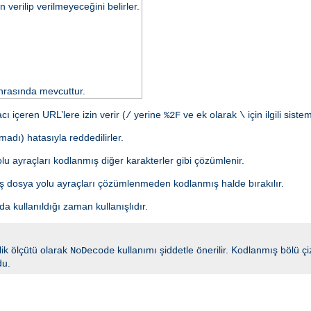
verilip verilmeyeceğini belirler.
rasında mevcuttur.
 içeren URL’lere izin verir (
yerine
ve ek olarak
için ilgili sist
/
%2F
\
adı) hatasıyla reddedilirler.
lu ayraçları kodlanmış diğer karakterler gibi çözümlenir.
mış dosya yolu ayraçları çözümlenmeden kodlanmış halde bırakılır.
ada kullanıldığı zaman kullanışlıdır.
nlik ölçütü olarak
kullanımı şiddetle önerilir. Kodlanmış bölü 
NoDecode
du.