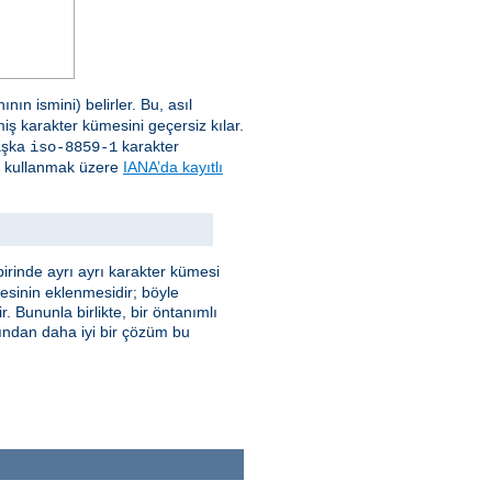
ın ismini) belirler. Bu, asıl
miş karakter kümesini geçersiz kılar.
başka
karakter
iso-8859-1
e) kullanmak üzere
IANA’da kayıtlı
irinde ayrı ayrı karakter kümesi
mesinin eklenmesidir; böyle
. Bununla birlikte, bir öntanımlı
ğından daha iyi bir çözüm bu