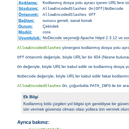
Açıklama:
Kodlanmış dosya yolu ayracı içeren URL’lere izin 
Sözdizimi:
AllowEncodedSlashes On|Off|NoDecode
Öntanımlı:
AllowEncodedSlashes Off
Bağlam:
sunucu geneli, sanal konak
Durum:
Çekirdek
Modül:
core
Uyumluluk:
NoDecode seçeneği Apache httpd 2.3.12 ve son
yönergesi kodlanmış dosya yolu ayracı
AllowEncodedSlashes
öntanımlı değeriyle, böyle URL’ler bir 404 (Nesne bulunam
Off
değeriyle, böyle URL’ler kabul edilir ve kodlanmış dosya yo
On
değeriyle, böyle URL’ler kabul edilir fakat kodlan
NoDecode
, çoğunlukla
ile bir ar
AllowEncodedSlashes
On
PATH_INFO
Ek Bilgi
Kodlanmış bölü çizgileri yol bilgisi için gerekliyse bir güve
izin vermek güvensiz olması olası yollara izin vermek olur
Ayrıca bakınız: