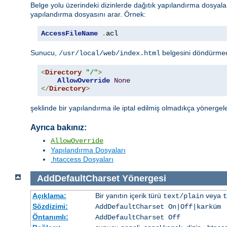
Belge yolu üzerindeki dizinlerde dağıtık yapılandırma dosyal
yapılandırma dosyasını arar. Örnek:
AccessFileName
.
acl
Sunucu,
belgesini döndürme
/usr/local/web/index.html
<
Directory
"/"
>
AllowOverride
None
</
Directory
>
şeklinde bir yapılandırma ile iptal edilmiş olmadıkça yönergel
Ayrıca bakınız:
AllowOverride
Yapılandırma Dosyaları
.htaccess Dosyaları
AddDefaultCharset
Yönergesi
Açıklama:
Bir yanıtın içerik türü
veya
text/plain
t
Sözdizimi:
AddDefaultCharset On|Off|
karküm
Öntanımlı:
AddDefaultCharset Off