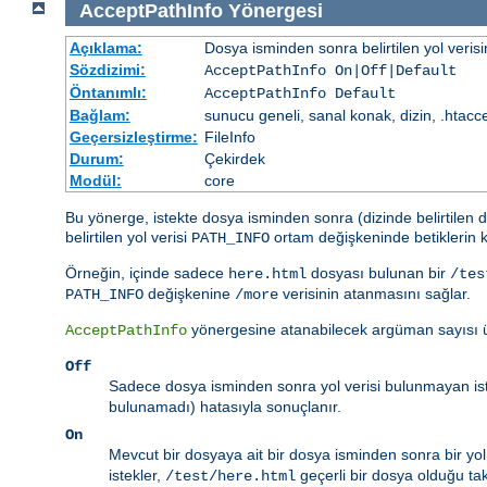
AcceptPathInfo
Yönergesi
Açıklama:
Dosya isminden sonra belirtilen yol veris
Sözdizimi:
AcceptPathInfo On|Off|Default
Öntanımlı:
AcceptPathInfo Default
Bağlam:
sunucu geneli, sanal konak, dizin, .htacc
Geçersizleştirme:
FileInfo
Durum:
Çekirdek
Modül:
core
Bu yönerge, istekte dosya isminden sonra (dizinde belirtilen d
belirtilen yol verisi
ortam değişkeninde betiklerin k
PATH_INFO
Örneğin, içinde sadece
dosyası bulunan bir
here.html
/tes
değişkenine
verisinin atanmasını sağlar.
PATH_INFO
/more
yönergesine atanabilecek argüman sayısı ü
AcceptPathInfo
Off
Sadece dosya isminden sonra yol verisi bulunmayan istek
bulunamadı) hatasıyla sonuçlanır.
On
Mevcut bir dosyaya ait bir dosya isminden sonra bir yol ve
istekler,
geçerli bir dosya olduğu takd
/test/here.html