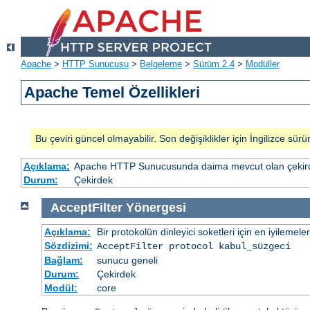
Apache
>
HTTP Sunucusu
>
Belgeleme
>
Sürüm 2.4
>
Modüller
Apache Temel Özellikleri
Bu çeviri güncel olmayabilir. Son değişiklikler için İngilizce sürü
Açıklama:
Apache HTTP Sunucusunda daima mevcut olan çekirde
Durum:
Çekirdek
AcceptFilter
Yönergesi
Açıklama:
Bir protokolün dinleyici soketleri için en iyilemeler
Sözdizimi:
AcceptFilter
protocol
kabul_süzgeci
Bağlam:
sunucu geneli
Durum:
Çekirdek
Modül:
core