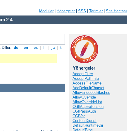
Modüller
|
Yönergeler
|
SSS
|
Terimler
|
Site Haritası
m 2.4
 Diller:
de
|
en
|
es
|
fr
|
ja
|
tr
Yönergeler
AcceptFilter
AcceptPathInfo
AccessFileName
AddDefaultCharset
AllowEncodedSlashes
AllowOverride
AllowOverrideList
CGIMapExtension
CGIPassAuth
CGIVar
ContentDigest
DefaultRuntimeDir
DefaultType