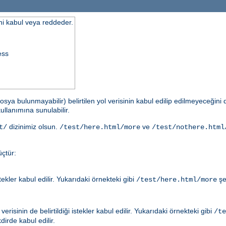
ini kabul veya reddeder.
ess
osya bulunmayabilir) belirtilen yol verisinin kabul edilip edilmeyeceğin
ullanımına sunulabilir.
dizinimiz olsun.
ve
t/
/test/here.html/more
/test/nothere.html
çtür:
ler kabul edilir. Yukarıdaki örnekteki gibi
şe
/test/here.html/more
risinin de belirtildiği istekler kabul edilir. Yukarıdaki örnekteki gibi
/te
irde kabul edilir.