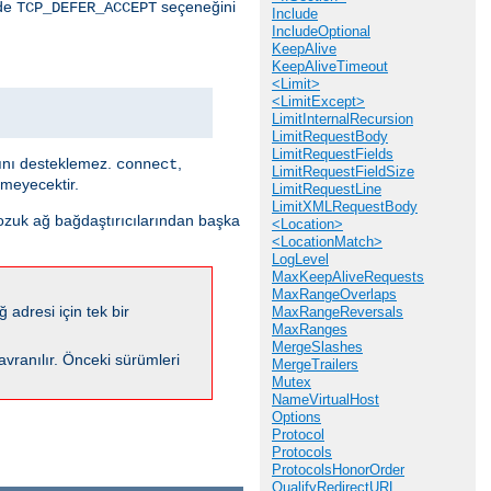
nde
seçeneğini
TCP_DEFER_ACCEPT
Include
IncludeOptional
KeepAlive
KeepAliveTimeout
<Limit>
<LimitExcept>
LimitInternalRecursion
LimitRequestBody
LimitRequestFields
sını desteklemez.
,
connect
LimitRequestFieldSize
emeyecektir.
LimitRequestLine
LimitXMLRequestBody
bozuk ağ bağdaştırıcılarından başka
<Location>
<LocationMatch>
LogLevel
MaxKeepAliveRequests
MaxRangeOverlaps
 adresi için tek bir
MaxRangeReversals
MaxRanges
MergeSlashes
davranılır. Önceki sürümleri
MergeTrailers
Mutex
NameVirtualHost
Options
Protocol
Protocols
ProtocolsHonorOrder
QualifyRedirectURL