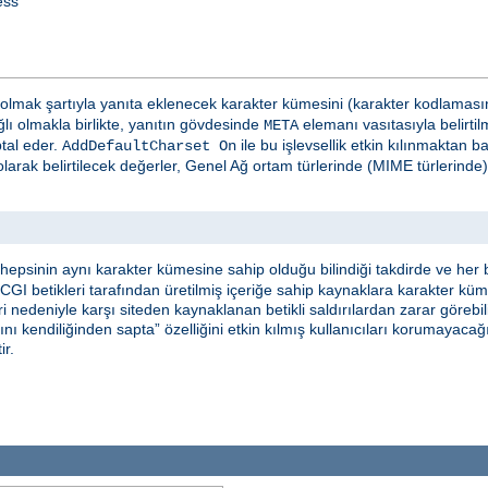
ess
olmak şartıyla yanıta eklenecek karakter kümesini (karakter kodlamasının
lı olmakla birlikte, yanıtın gövdesinde
elemanı vasıtasıyla belirtil
META
ptal eder.
ile bu işlevsellik etkin kılınmaktan 
AddDefaultCharset On
larak belirtilecek değerler, Genel Ağ ortam türlerinde (MIME türlerind
epsinin aynı karakter kümesine sahip olduğu bilindiği takdirde ve her b
, CGI betikleri tarafından üretilmiş içeriğe sahip kaynaklara karakter kü
 nedeniyle karşı siteden kaynaklanan betikli saldırılardan zarar görebilir
nı kendiliğinden sapta” özelliğini etkin kılmış kullanıcıları korumayaca
ir.