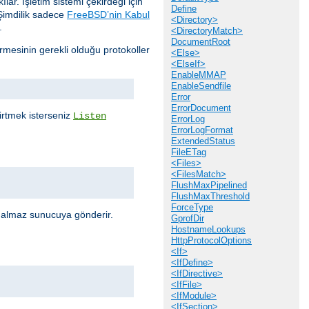
lar. İşletim sistemi çekirdeği için
Define
Şimdilik sadece
FreeBSD’nin Kabul
<Directory>
.
<DirectoryMatch>
DocumentRoot
mesinin gerekli olduğu protokoller
<Else>
<ElseIf>
EnableMMAP
EnableSendfile
Error
ErrorDocument
elirtmek isterseniz
Listen
ErrorLog
ErrorLogFormat
ExtendedStatus
FileETag
<Files>
<FilesMatch>
FlushMaxPipelined
FlushMaxThreshold
ForceType
r almaz sunucuya gönderir.
GprofDir
HostnameLookups
HttpProtocolOptions
<If>
<IfDefine>
<IfDirective>
<IfFile>
<IfModule>
<IfSection>