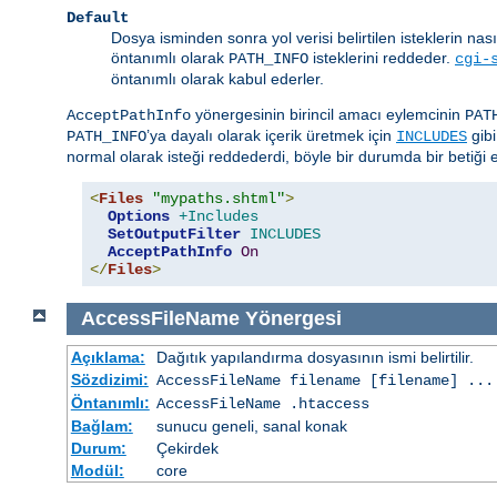
Default
Dosya isminden sonra yol verisi belirtilen isteklerin nas
öntanımlı olarak
isteklerini reddeder.
PATH_INFO
cgi-
öntanımlı olarak kabul ederler.
yönergesinin birincil amacı eylemcinin
AcceptPathInfo
PAT
’ya dayalı olarak içerik üretmek için
gibi
PATH_INFO
INCLUDES
normal olarak isteği reddederdi, böyle bir durumda bir betiği et
<
Files
"mypaths.shtml"
>
Options
+Includes
SetOutputFilter
INCLUDES
AcceptPathInfo
On
</
Files
>
AccessFileName
Yönergesi
Açıklama:
Dağıtık yapılandırma dosyasının ismi belirtilir.
Sözdizimi:
AccessFileName
filename
[
filename
] ...
Öntanımlı:
AccessFileName .htaccess
Bağlam:
sunucu geneli, sanal konak
Durum:
Çekirdek
Modül:
core