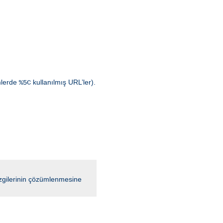
emlerde
kullanılmış URL’ler).
%5C
çizgilerinin çözümlenmesine