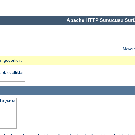
Apache HTTP Sunucusu Sürü
Mevcut
m geçerlidir.
k özellikler
i ayarlar