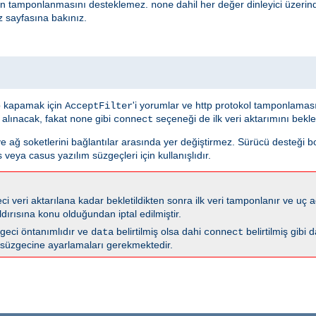
nin tamponlanmasını desteklemez.
dahil her değer dinleyici üzeri
none
z sayfasına bakınız.
 kapamak için
'i yorumlar ve http protokol tamponlama
AcceptFilter
 alınacak, fakat
gibi
seçeneği de ilk veri aktarımını bekl
none
connect
ve ağ soketlerini bağlantılar arasında yer değiştirmez. Sürücü desteği 
 veya casus yazılım süzgeçleri için kullanışlıdır.
i veri aktarılana kadar bekletildikten sonra ilk veri tamponlanır ve uç ağ
dırısına konu olduğundan iptal edilmiştir.
geci öntanımlıdır ve
belirtilmiş olsa dahi
belirtilmiş gibi 
data
connect
süzgecine ayarlamaları gerekmektedir.