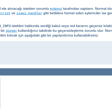
ıl ele alınacağı istekten sorumlu
eylemci
tarafından saptanır. Normal dos
ve
gibi betiklere hizmet eden eylemciler ise ge
script
isapi-handler
istekleri hakkında verdiği kabul veya red kararını geçersiz kılab
H_INFO
 bir
süzgeç
kullandığınız takdirde bu geçersizleştirme zorunlu olur. Nor
kin kılmak için aşağıdaki gibi bir yapılandırma kullanabilirsiniz: