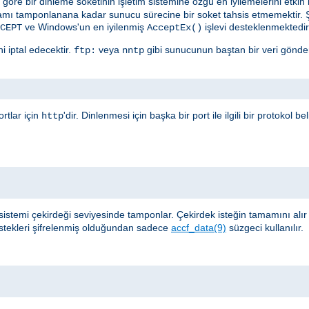
öre bir dinleme soketinin işletim sistemine özgü en iyilemelerini etkin kı
amı tamponlanana kadar sunucu sürecine bir soket tahsis etmemektir. 
ve Windows'un en iyilenmiş
işlevi desteklenmektedir
CEPT
AcceptEx()
i iptal edecektir.
veya
gibi sunucunun baştan bir veri gönder
ftp:
nntp
rtlar için
'dir. Dinlenmesi için başka bir port ile ilgili bir protokol b
http
sistemi çekirdeği seviyesinde tamponlar. Çekirdek isteğin tamamını alı
stekleri şifrelenmiş olduğundan sadece
accf_data(9)
süzgeci kullanılır.