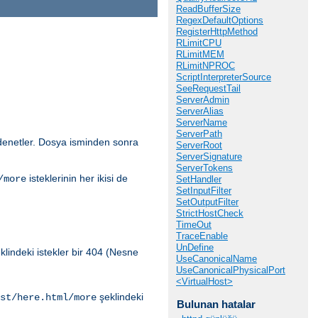
ReadBufferSize
RegexDefaultOptions
RegisterHttpMethod
RLimitCPU
RLimitMEM
RLimitNPROC
ScriptInterpreterSource
SeeRequestTail
ServerAdmin
ServerAlias
ServerName
ServerPath
i denetler. Dosya isminden sonra
ServerRoot
ServerSignature
ServerTokens
isteklerinin her ikisi de
/more
SetHandler
SetInputFilter
SetOutputFilter
StrictHostCheck
TimeOut
TraceEnable
UnDefine
klindeki istekler bir 404 (Nesne
UseCanonicalName
UseCanonicalPhysicalPort
<VirtualHost>
şeklindeki
st/here.html/more
Bulunan hatalar