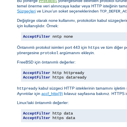
Bu yönerge
yönergesinde belirtilen protokol türüne g
Protocol
temel önerme veri alınıncaya kadar veya HTTP isteğinin tam
Süzgeçleri
ve Linux’un soket seçeneklerinden
TCP_DEFER_AC
Değiştirge olarak
kullanımı, protokolün kabul süzgeçlerin
none
için kullanışlıdır. Örnek:
AcceptFilter
 nntp none
Öntanımlı protokol isimleri port 443 için
ve tüm diğer po
https
yönergesine
argümanını ekleyin.
protokol
FreeBSD için öntanımlı değerler:
AcceptFilter
AcceptFilter
 https dataready
kabul süzgeci HTTP isteklerinin tamamını işletim 
httpready
Ayrıntılar için
accf_http(9)
kılavuz sayfasına bakınız. HTTPS i
Linux’taki öntanımlı değerler:
AcceptFilter
AcceptFilter
 https data