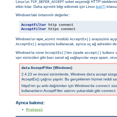
Linux’un
soket seçeneği HTTP istekleri
TCP_DEFER_ACCEPT
etkin kılar. Daha ayrıntılı bilgi edinmek için Linux
tcp(7)
kılavu
Windows’taki öntanımlı değerler::
AcceptFilter
AcceptFilter
 https connect
Windows'un
modülü
arayüzünü açıp
mpm_winnt
AcceptEx()
arayüzünü kullanacak, ayrıca uç ağ adresleri de
AcceptEx()
Windows'ta
'ten ziyade
kullanır 
none
AcceptEx()
accept()
vpn sürücüleri gibi bazı sanal ağ sağlayıcılar veya spam, virus
AcceptFilter (Windows)
data
2.4.23 ve öncesi sürümlerde, Windows
accept süzgec
data
AcceptEx() çağrısı yapılır. Bu gerçeklenim hizmet reddi sal
httpd'nin şu anki dağıtımları için Windows'da
süz
connect
kullananların AcceptFilter satırını yukarıdaki gibi
connect
Ayrıca bakınız:
Protocol