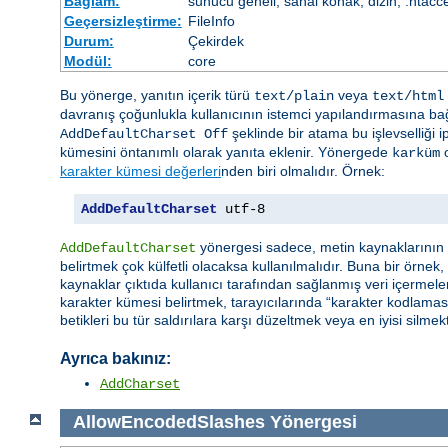
Bağlam:
sunucu geneli, sanal konak, dizin, .htacc
Geçersizleştirme:
FileInfo
Durum:
Çekirdek
Modül:
core
Bu yönerge, yanıtın içerik türü
veya
text/plain
text/html
davranış çoğunlukla kullanıcının istemci yapılandırmasına bağ
şeklinde bir atama bu işlevselliği i
AddDefaultCharset Off
kümesini öntanımlı olarak yanıta eklenir. Yönergede
o
karküm
karakter kümesi değerleri
nden biri olmalıdır. Örnek:
AddDefaultCharset
 utf-8
yönergesi sadece, metin kaynaklarının h
AddDefaultCharset
belirtmek çok külfetli olacaksa kullanılmalıdır. Buna bir örnek
kaynaklar çıktıda kullanıcı tarafından sağlanmış veri içermeleri
karakter kümesi belirtmek, tarayıcılarında “karakter kodlaması
betikleri bu tür saldırılara karşı düzeltmek veya en iyisi silmekt
Ayrıca bakınız:
AddCharset
AllowEncodedSlashes
Yönergesi