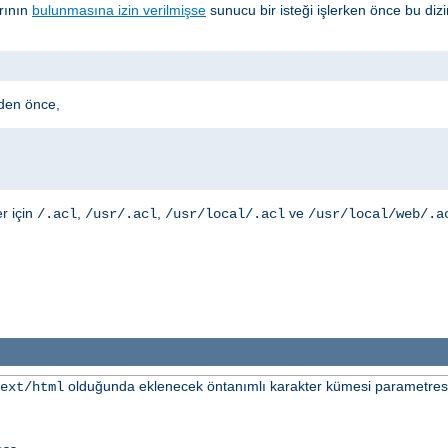
arının
bulunmasına izin verilmişse
sunucu bir isteği işlerken önce bu diz
den önce,
er için
,
,
ve
/.acl
/usr/.acl
/usr/local/.acl
/usr/local/web/.a
olduğunda eklenecek öntanımlı karakter kümesi parametresini
ext/html