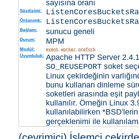
sayısına oranı
ListenCoresBucketsR
Sözdizimi:
ListenCoresBucketsRa
Öntanımlı:
sunucu geneli
Bağlam:
MPM
Durum:
Modül:
,
,
event
worker
prefork
Apache HTTP Server 2.4.1
Uyumluluk:
soket seçe
SO_REUSEPORT
Linux çekirdeğinin varlığın
bunu kullanan dinleme süre
soketleri arasında eşit payl
kullanılır. Örneğin Linux 3
kullanılabilirken *BSD'leri
gerçeklenimi ile kullanılam
(çevrimiçi) İşlemci çekird