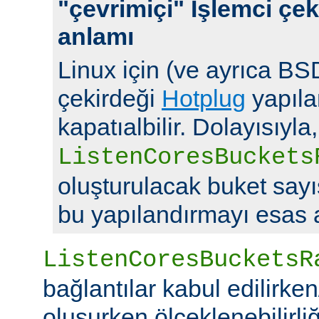
"çevrimiçi" İşlemci çek
anlamı
Linux için (ve ayrıca BSD
çekirdeği
Hotplug
yapılan
kapatıalbilir. Dolayısıyla,
ListenCoresBuckets
oluşturulacak buket say
bu yapılandırmayı esas a
ListenCoresBucketsR
bağlantılar kabul edilirke
oluşurken ölçeklenebilirliği