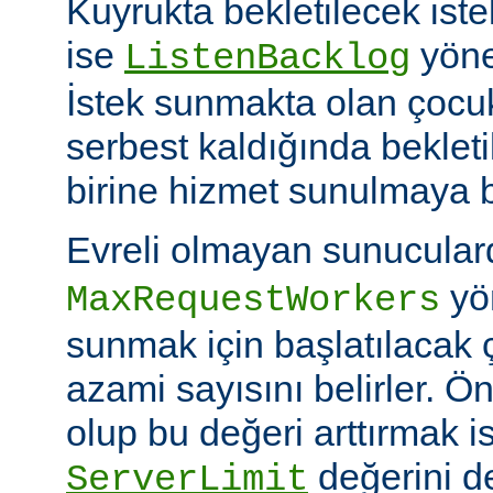
Kuyrukta bekletilecek iste
ise
yöner
ListenBacklog
İstek sunmakta olan çocuk
serbest kaldığında bekleti
birine hizmet sunulmaya b
Evreli olmayan sunucular
yön
MaxRequestWorkers
sunmak için başlatılacak 
azami sayısını belirler. Ö
olup bu değeri arttırmak i
değerini de
ServerLimit