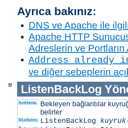
Ayrıca bakınız:
DNS ve Apache ile ilgil
Apache HTTP Sunucus
Adreslerin ve Portları
Address already i
ve diğer sebeplerin aç
ListenBackLog
Yön
Bekleyen bağlantılar kuyr
Açıklama:
belirler
ListenBackLog
kuyruk
Sözdizimi: