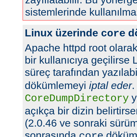
sistemlerinde kullanılma
Linux üzerinde
d
core
Apache httpd root olarak
bir kullanıcıya geçilirse 
süreç tarafından yazılabi
dökümlemeyi
iptal eder
.
y
CoreDumpDirectory
açıkça bir dizin belirtir
(2.0.46 ve sonraki sürüml
sonrasında
döküml
core