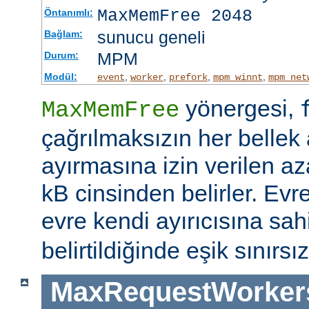
MaxMemFree 2048
Öntanımlı:
sunucu geneli
Bağlam:
MPM
Durum:
Modül:
,
,
,
,
event
worker
prefork
mpm_winnt
mpm_net
yönergesi,
MaxMemFree
çağrılmaksızın her bellek 
ayırmasına izin verilen az
kB cinsinden belirler. Evr
evre kendi ayırıcısına sahi
belirtildiğinde eşik sınırsız
MaxRequestWorker