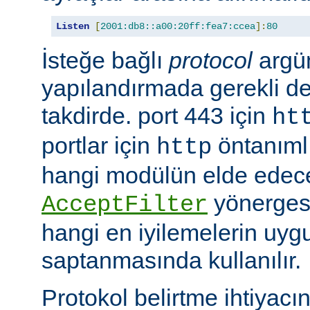
Listen
[
2001:db8::a00:20ff:fea7:ccea
]:
80
İsteğe bağlı
protocol
argü
yapılandırmada gerekli deği
takdirde. port 443 için
ht
portlar için
öntanımlıd
http
hangi modülün elde edec
yönergesi
AcceptFilter
hangi en iyilemelerin uyg
saptanmasında kullanılır.
Protokol belirtme ihtiyacı