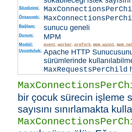
sokabileceği istek sayısını 
MaxConnectionsPerCh
Sözdizimi:
MaxConnectionsPerChi
Öntanımlı:
sunucu geneli
Bağlam:
MPM
Durum:
Modül:
,
,
,
,
event
worker
prefork
mpm_winnt
mpm_ne
Apache HTTP Sunucusunun
Uyumluluk:
sürümlerinde kullanılabilme
h
MaxRequestsPerChild
MaxConnectionsPerCh
bir çocuk sürecin işleme s
sayısını sınırlamakta kullan
MaxConnectionsPerCh