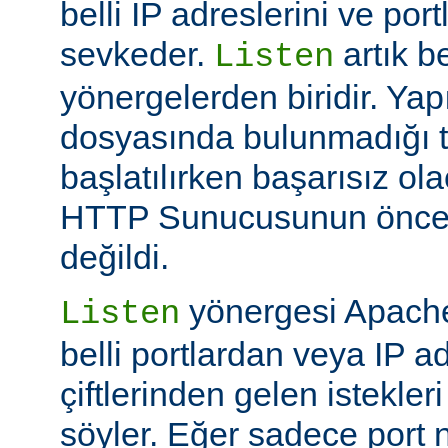
belli IP adreslerini ve por
sevkeder.
artık be
Listen
yönergelerden biridir. Ya
dosyasında bulunmadığı 
başlatılırken başarısız ol
HTTP Sunucusunun öncek
değildi.
yönergesi Apache
Listen
belli portlardan veya IP ad
çiftlerinden gelen istekler
söyler. Eğer sadece port