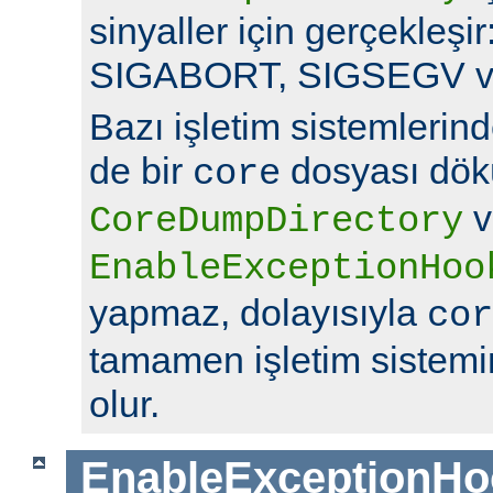
sinyaller için gerçekleş
SIGABORT, SIGSEGV v
Bazı işletim sistemlerin
de bir
dosyası dök
core
v
CoreDumpDirectory
EnableExceptionHoo
yapmaz, dolayısıyla
cor
tamamen işletim sistemin
olur.
EnableExceptionHo