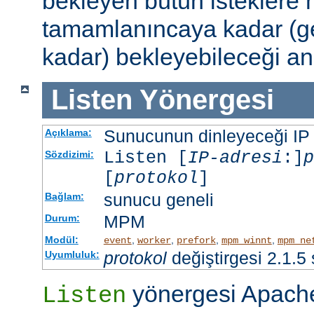
bekleyen bütün isteklere
tamamlanıncaya kadar (g
kadar) bekleyebileceği an
Listen
Yönergesi
Sunucunun dinleyeceği IP ad
Açıklama:
Listen [
IP-adresi
:]
p
Sözdizimi:
[
protokol
]
sunucu geneli
Bağlam:
MPM
Durum:
Modül:
,
,
,
,
event
worker
prefork
mpm_winnt
mpm_ne
protokol
değiştirgesi 2.1.5
Uyumluluk:
yönergesi Apache
Listen