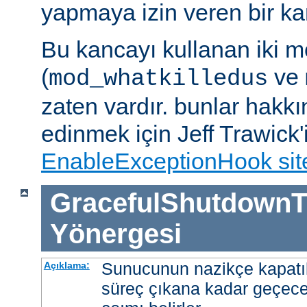
yapmaya izin veren bir kan
Bu kancayı kullanan iki m
(
ve
mod_whatkilledus
zaten vardır. bunlar hakkı
edinmek için Jeff Trawick'
EnableExceptionHook sit
GracefulShutdownT
Yönergesi
Sunucunun nazikçe kapatı
Açıklama:
süreç çıkana kadar geçece