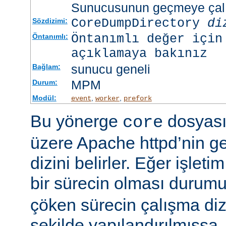
Sunucusunun geçmeye çalış
CoreDumpDirectory
di
Sözdizimi:
Öntanımlı değer için
Öntanımlı:
açıklamaya bakınız
sunucu geneli
Bağlam:
MPM
Durum:
Modül:
,
,
event
worker
prefork
Bu yönerge
dosyası
core
üzere Apache httpd’nin g
dizini belirler. Eğer işlet
bir sürecin olması duru
çöken sürecin çalışma di
şekilde yapılandırılmışsa,