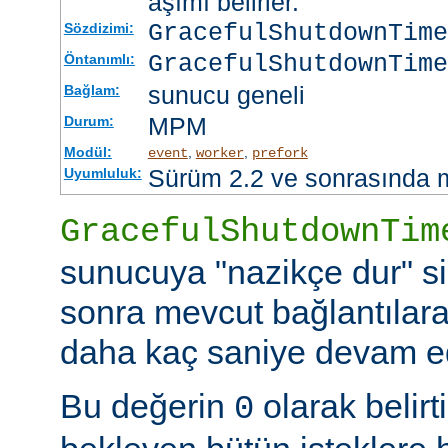
aşımı belirler.
GracefulShutdownTim
Sözdizimi:
GracefulShutdownTime
Öntanımlı:
sunucu geneli
Bağlam:
MPM
Durum:
Modül:
,
,
event
worker
prefork
Sürüm 2.2 ve sonrasında 
Uyumluluk:
GracefulShutdownTim
sunucuya "nazikçe dur" si
sonra mevcut bağlantılar
daha kaç saniye devam ede
Bu değerin
olarak belir
0