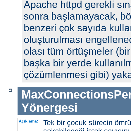
Apache httpd gerekli sın
sonra başlamayacak, böyl
benzeri çok sayıda kulla
oluşturulması engellenec
olası tüm örtüşmeler (bi
başka bir yerde kullanılm
çözümlenmesi gibi) yak
MaxConnectionsPer
Yönergesi
Tek bir çocuk sürecin ömr
Açıklama: