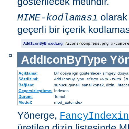
gösterilecek metindir.
olara
MIME-kodlaması
geçerli bir içerik kodlaması
AddIconByEncoding
/
icons
/
compress
.
png x-compr
AddIconByType
Yön
Açıklama:
Bir dosya için gösterilecek simgeyi dosya
Sözdizimi:
AddIconByType
simge
MIME-türü
[
M
Bağlam:
sunucu geneli, sanal konak, dizin, .htacc
Geçersizleştirme:
Indexes
Durum:
Temel
Modül:
mod_autoindex
Yönerge,
FancyIndexin
üretilen dizin listesinde 