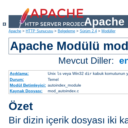
Apache 
Apache
>
HTTP Sunucusu
>
Belgeleme
>
Sürüm 2.4
>
Modüller
Apache Modülü mod
Mevcut Diller:
e
Açıklama:
Unix
veya Win32
kabuk komutunun yaptı
ls
dir
Durum:
Temel
Modül Betimleyici:
autoindex_module
Kaynak Dosyası:
mod_autoindex.c
Özet
Bir dizin içerik dosyası iki k