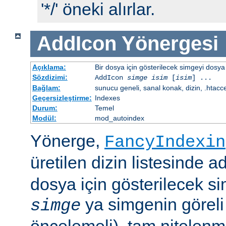
'*/' öneki alırlar.
AddIcon
Yönergesi
Açıklama:
Bir dosya için gösterilecek simgeyi dosya 
Sözdizimi:
AddIcon
simge
isim
[
isim
] ...
Bağlam:
sunucu geneli, sanal konak, dizin, .htacc
Geçersizleştirme:
Indexes
Durum:
Temel
Modül:
mod_autoindex
Yönerge,
FancyIndexin
üretilen dizin listesinde a
dosya için gösterilecek sim
ya simgenin göreli
simge
öncelemeli), tam nitelenm