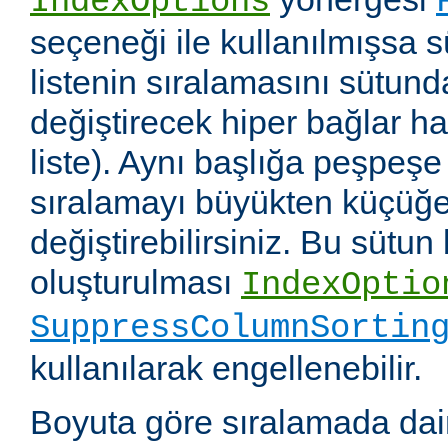
IndexOptions
seçeneği ile kullanılmışsa s
listenin sıralamasını sütun
değiştirecek hiper bağlar hali
liste). Aynı başlığa peşpeşe
sıralamayı büyükten küçüğe
değiştirebilirsiniz. Bu sütun
oluşturulması
IndexOptio
SuppressColumnSortin
kullanılarak engellenebilir.
Boyuta göre sıralamada dai