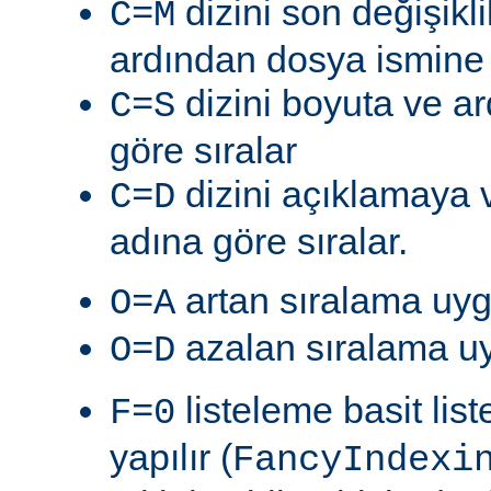
dizini son değişik
C=M
ardından dosya ismine g
dizini boyuta ve a
C=S
göre sıralar
dizini açıklamaya 
C=D
adına göre sıralar.
artan sıralama uyg
O=A
azalan sıralama uy
O=D
listeleme basit lis
F=0
yapılır (
FancyIndexi