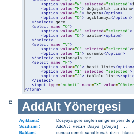
<option
value
=
"N"
selected
=
"selected"
>
<option
value
=
"M"
>
 değişiklik tarihine
<option
value
=
"S"
>
 boyuta
</option>
<option
value
=
"D"
>
 açıklamaya
</option>
</select>
 göre

<select
name
=
"O"
>
<option
value
=
"A"
selected
=
"selected"
>
<option
value
=
"D"
>
 azalan
</option>
</select>
<select
name
=
"V"
>
<option
value
=
"0"
selected
=
"selected"
>
<option
value
=
"1"
>
 sürümlü
</option>
</select>
 sıralamayla bir

<select
name
=
"F"
>
<option
value
=
"0"
>
 basit liste
</option
<option
value
=
"1"
selected
=
"selected"
>
<option
value
=
"2"
>
 tablolu liste
</opti
</select>
<input
type
=
"submit"
name
=
"X"
value
=
"Göste
</form>
AddAlt
Yönergesi
Açıklama:
Dosyaya göre seçilen simgenin yerinde gös
Sözdizimi:
AddAlt
metin
dosya
[
dosya
] ...
Bağlam:
sunucu geneli, sanal konak, dizin, .htacc