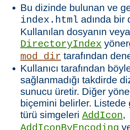
Bu dizinde bulunan ve ge
adında bir 
index.html
Kullanılan dosyanın veya
yönerg
DirectoryIndex
tarafından denet
mod_dir
Kullanıcı tarafından böyl
sağlanmadığı takdirde dizi
sunucu üretir. Diğer yöne
biçemini belirler. Listede
türü simgeleri
,
AddIcon
v
AddIconByEncoding