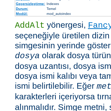
Geçersizleştirme:
Indexes
Durum:
Temel
Modül:
mod_autoindex
yönergesi,
AddAlt
Fanc
seçeneğiyle üretilen dizin
simgesinin yerinde gösteri
olarak dosya türün
dosya
dosya uzantısı, dosya ismi
dosya ismi kalıbı veya ta
ismi belirtilebilir. Eğer
me
karakterleri içeriyorsa tırn
alınmalıdır. Simge metni