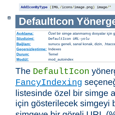
AddIconByType
(
IMG
,/
icons
/
image
.
png
)
 image
/*
DefaultIcon
Yönerge
Açıklama:
Özel bir simge atanmamış dosyalar için gö
Sözdizimi:
DefaultIcon
URL-yolu
Bağlam:
sunucu geneli, sanal konak, dizin, .htacc
Geçersizleştirme:
Indexes
Durum:
Temel
Modül:
mod_autoindex
The
yöner
DefaultIcon
seçeneği
FancyIndexing
listesinde özel bir simge
için gösterilecek simgeyi b
simgeye bir göreli URL (