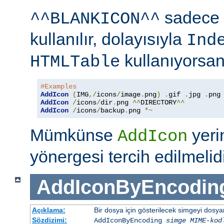
sadece 
^^BLANKICON^^
kullanılır, dolayısıyla
Ind
kullanıyorsan
HTMLTable
#Examples
AddIcon
(
IMG
,/
icons
/
image
.
png
)
.
gif 
.
jpg 
.
AddIcon
/
icons
/
dir
.
png 
^^
DIRECTORY
^^
AddIcon
/
icons
/
backup
.
png 
*~
Mümkünse
yer
AddIcon
yönergesi tercih edilmelidi
AddIconByEncodin
Açıklama:
Bir dosya için gösterilecek simgeyi dosy
Sözdizimi:
AddIconByEncoding
simge
MIME-kod