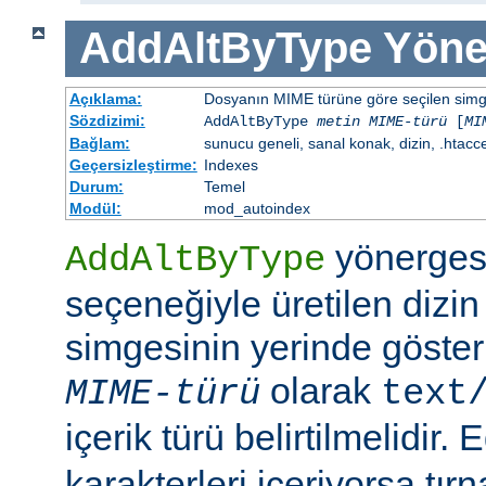
AddAltByType
Yöne
Açıklama:
Dosyanın MIME türüne göre seçilen simgen
Sözdizimi:
AddAltByType
metin
MIME-türü
[
MI
Bağlam:
sunucu geneli, sanal konak, dizin, .htacc
Geçersizleştirme:
Indexes
Durum:
Temel
Modül:
mod_autoindex
yönerges
AddAltByType
seçeneğiyle üretilen dizin
simgesinin yerinde gösteri
olarak
MIME-türü
text
içerik türü belirtilmelidir.
karakterleri içeriyorsa tırn