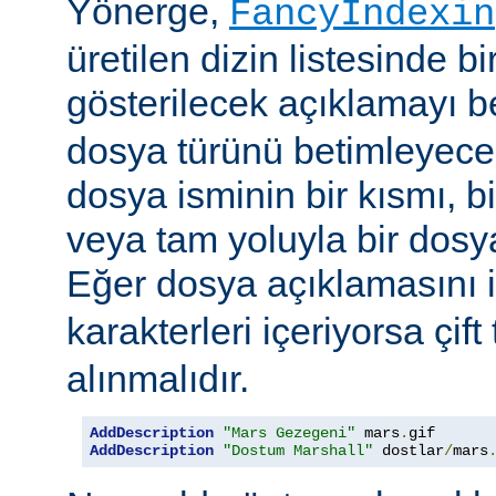
Yönerge,
FancyIndexin
üretilen dizin listesinde bi
gösterilecek açıklamayı be
dosya türünü betimleyecek
dosya isminin bir kısmı, bi
veya tam yoluyla bir dosya i
Eğer dosya açıklamasını 
karakterleri içeriyorsa çift 
alınmalıdır.
AddDescription
"Mars Gezegeni"
 mars
.
gif 
AddDescription
"Dostum Marshall"
 dostlar
/
mars