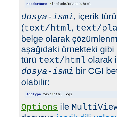
HeaderName
/
include
/
HEADER
.
html
, içerik tür
dosya-ismi
(
,
text/html
text/pl
belge olarak çözümlenmel
aşağıdaki örnekteki gibi 
türü
olarak 
text/html
bir CGI bet
dosya-ismi
olabilir:
AddType
 text
/
html 
.
cgi
ile
Options
MultiVie