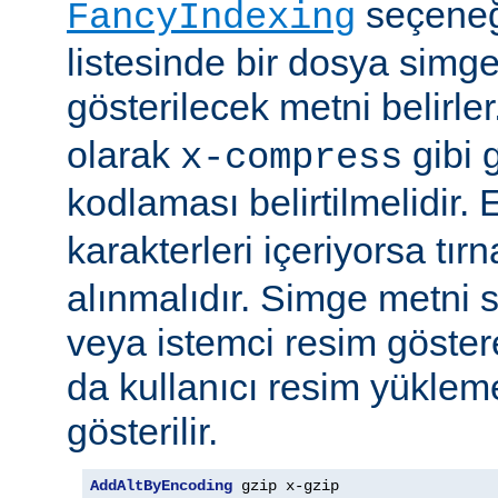
seçeneği
FancyIndexing
listesinde bir dosya simge
gösterilecek metni belirler
olarak
gibi g
x-compress
kodlaması belirtilmelidir.
karakterleri içeriyorsa tırn
alınmalıdır. Simge metni
veya istemci resim göster
da kullanıcı resim yüklem
gösterilir.
AddAltByEncoding
 gzip x-gzip