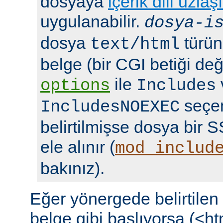
dosyaya
içerik dili uzlaş
uygulanabilir.
dosya-i
dosya
türün
text/html
belge (bir CGI betiği deği
ile
options
Includes
seçen
IncludesNOEXEC
belirtilmişse dosya bir S
ele alınır (
mod_includ
bakınız).
Eğer yönergede belirtile
belge gibi başlıyorsa (<ht