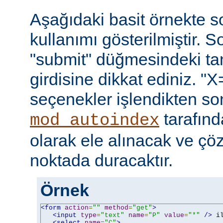
Aşağıdaki basit örnekte s
kullanımı gösterilmiştir. 
"submit" düğmesindeki t
girdisine dikkat ediniz. "X
seçenekler işlendikten so
tarafın
mod_autoindex
olarak ele alınacak ve ç
noktada duracaktır.
Örnek
<form
action
=
""
method
=
"get"
>
<input
type
=
"text"
name
=
"P"
value
=
"*"
/>
 i
<select
name
=
"C"
>