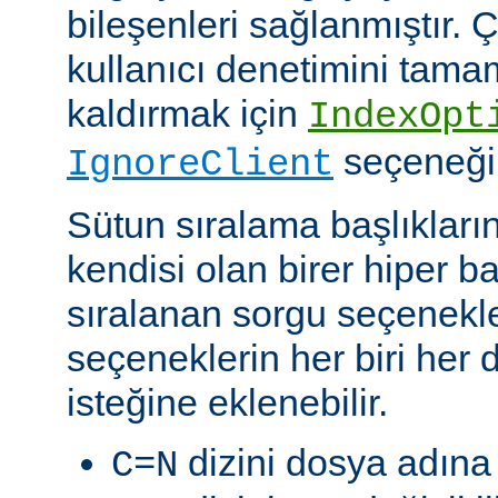
bileşenleri sağlanmıştır. Ç
kullanıcı denetimini tam
kaldırmak için
IndexOpt
seçeneği k
IgnoreClient
Sütun sıralama başlıkların
kendisi olan birer hiper 
sıralanan sorgu seçenekler
seçeneklerin her biri her di
isteğine eklenebilir.
dizini dosya adına 
C=N