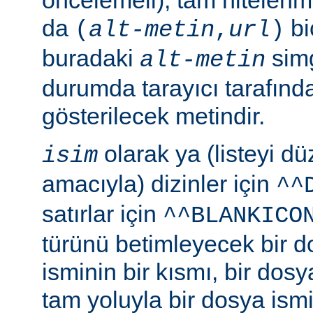
da
bi
(
alt-metin
,
url
)
buradaki
simg
alt-metin
durumda tarayıcı tarafınd
gösterilecek metindir.
olarak ya (listeyi 
isim
amacıyla) dizinler için
^^
satırlar için
^^BLANKICO
türünü betimleyecek bir d
isminin bir kısmı, bir dosy
tam yoluyla bir dosya ismi b