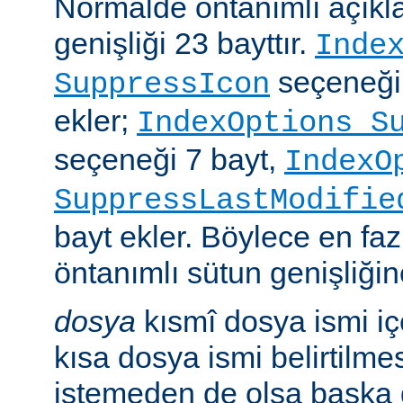
Normalde öntanımlı açıkl
genişliği 23 bayttır.
Inde
seçeneği
SuppressIcon
ekler;
IndexOptions S
seçeneği 7 bayt,
IndexO
SuppressLastModifie
bayt ekler. Böylece en faz
öntanımlı sütun genişliğine
dosya
kısmî dosya ismi i
kısa dosya ismi belirtilm
istemeden de olsa başka 