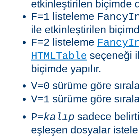
etkinleştirilen biçimde 
listeleme
F=1
FancyI
ile etkinleştirilen biçim
listeleme
F=2
FancyI
seçeneği il
HTMLTable
biçimde yapılır.
sürüme göre sıralam
V=0
sürüme göre sıralam
V=1
sadece belirt
P=
kalıp
eşleşen dosyalar istelen