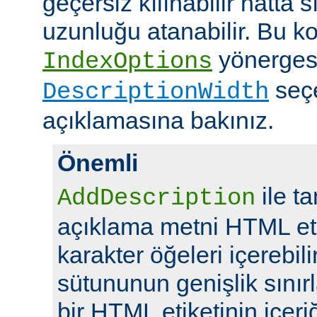
geçersiz kılınabilir hatta 
uzunluğu atanabilir. Bu ko
yönerges
IndexOptions
seç
DescriptionWidth
açıklamasına bakınız.
Önemli
ile t
AddDescription
açıklama metni HTML eti
karakter öğeleri içerebil
sütununun genişlik sını
bir HTML etiketinin içeriğ