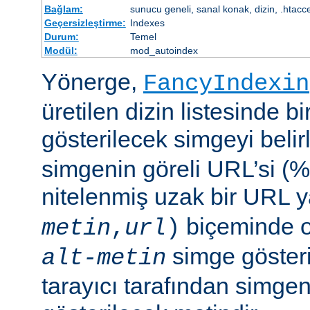
Bağlam:
sunucu geneli, sanal konak, dizin, .htacc
Geçersizleştirme:
Indexes
Durum:
Temel
Modül:
mod_autoindex
Yönerge,
FancyIndexin
üretilen dizin listesinde bi
gösterilecek simgeyi belir
simgenin göreli URL’si (%
nitelenmiş uzak bir URL 
biçeminde ol
metin
,
url
)
simge göster
alt-metin
tarayıcı tarafından simge