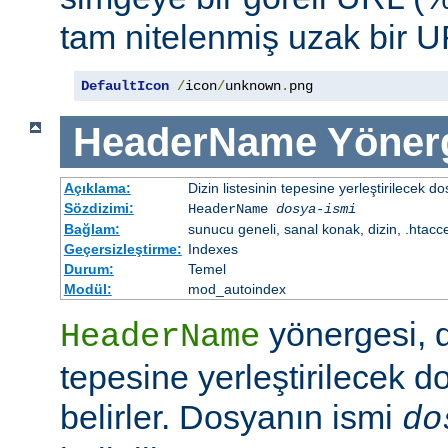
tam nitelenmiş uzak bir UR
DefaultIcon
/
icon
/
unknown
.
png
HeaderName
Yöner
Açıklama:
Dizin listesinin tepesine yerleştirilecek do
Sözdizimi:
HeaderName
dosya-ismi
Bağlam:
sunucu geneli, sanal konak, dizin, .htacc
Geçersizleştirme:
Indexes
Durum:
Temel
Modül:
mod_autoindex
yönergesi, di
HeaderName
tepesine yerleştirilecek d
belirler. Dosyanın ismi
do