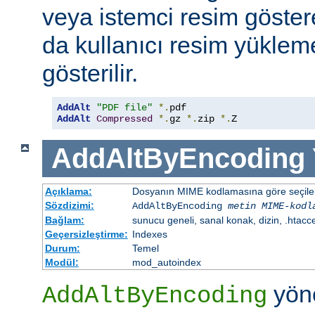
veya istemci resim göster
da kullanıcı resim yüklem
gösterilir.
AddAlt
"PDF file"
*.
AddAlt
Compressed
*.
gz 
*.
zip 
*.
Z
AddAltByEncoding
Açıklama:
Dosyanın MIME kodlamasına göre seçilen 
Sözdizimi:
AddAltByEncoding
metin
MIME-kodl
Bağlam:
sunucu geneli, sanal konak, dizin, .htacc
Geçersizleştirme:
Indexes
Durum:
Temel
Modül:
mod_autoindex
yöne
AddAltByEncoding