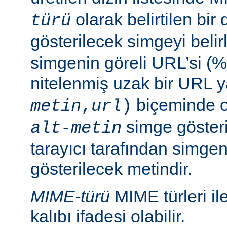
olarak belirtilen bir 
türü
gösterilecek simgeyi belir
simgenin göreli URL’si (%
nitelenmiş uzak bir URL 
biçeminde ol
metin
,
url
)
simge göster
alt-metin
tarayıcı tarafından simge
gösterilecek metindir.
MIME-türü
MIME türleri il
kalıbı ifadesi olabilir.