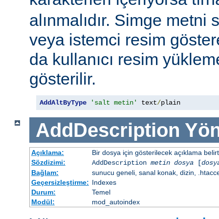
alınmalıdır. Simge metni
veya istemci resim göster
da kullanıcı resim yüklem
gösterilir.
AddAltByType
'salt metin'
 text
/
plain
AddDescription
Yön
Açıklama:
Bir dosya için gösterilecek açıklama belirtil
Sözdizimi:
AddDescription
metin dosya
[
dosy
Bağlam:
sunucu geneli, sanal konak, dizin, .htacc
Geçersizleştirme:
Indexes
Durum:
Temel
Modül:
mod_autoindex