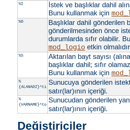
İstek ve başlıklar dahil alı
%I
Bunu kullanmak için
mod_
Başlıklar dahil gönderilen b
%O
gönderilmesinden önce iste
durumlarda sıfır olabilir. 
etkin olmalıdır
mod_logio
Aktarılan bayt sayısı (alına
%S
başlıklar dahil; sıfır olama
Bunu kullanmak için
mod_
Sunucuya gönderilen istek
%
{
ALANADI
}^ti
satır(lar)ının içeriği.
Sunucudan gönderilen yan
%
{
VARNAME
}^to
satır(lar)ının içeriği.
Değiştiriciler