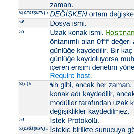
zaman.
DEĞİŞKEN
ortam değişkeni
%{
DEĞİŞKEN
}e
Dosya ismi.
%f
Uzak konak ismi.
%h
Hostna
öntanımlı olan
değeri 
Off
günlüğe kaydedilir. Bir kaç
günlüğe kaydoluyorsa muht
içeren erişim denetim yöner
Require host
.
gibi, ancak her zaman,
%{c}h
%h
konak adı kaydedilir, anca
modüller tarafından uzak 
değişiklikler kaydedilmez.
İstek Protokolü.
%H
İstekle birlikte sunucuya 
%{
DEĞİŞKEN
}i