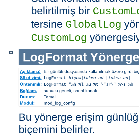
belirtilmiş bir
CustomL
tersine
yön
GlobalLog
yönergesiym
CustomLog
LogFormat
Yönerge
Açıklama:
Bir günlük dosyasında kullanılmak üzere girdi bi
Sözdizimi:
LogFormat
biçem
|
takma-ad
[
takma-ad
]
Öntanımlı:
LogFormat "%h %l %u %t \"%r\" %>s %b"
Bağlam:
sunucu geneli, sanal konak
Durum:
Temel
Modül:
mod_log_config
Bu yönerge erişim günlüğ
biçemini belirler.