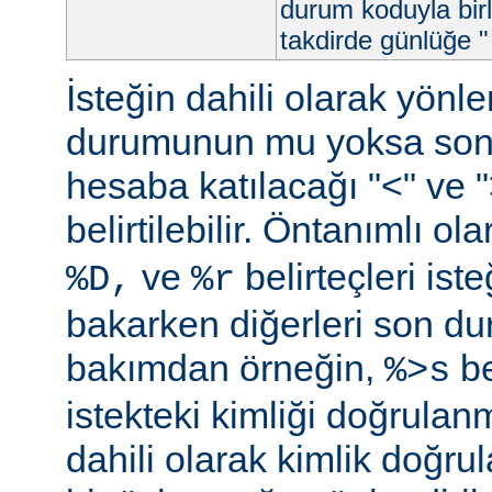
durum koduyla birl
takdirde günlüğe "
İsteğin dahili olarak yön
durumunun mu yoksa so
hesaba katılacağı "<" ve ">"
belirtilebilir. Öntanımlı ol
ve
belirteçleri is
%D,
%r
bakarken diğerleri son d
bakımdan örneğin,
be
%>s
istekteki kimliği doğrulanm
dahili olarak kimlik doğ