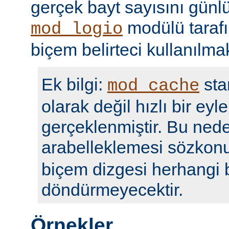
gerçek bayt sayısını günl
modülü taraf
mod_logio
biçem belirteci kullanılmak
Ek bilgi:
sta
mod_cache
olarak değil hızlı bir eyl
gerçeklenmiştir. Bu nede
arabelleklemesi sözko
biçem dizgesi herhangi b
döndürmeyecektir.
Örnekler