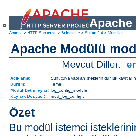
Apache 
Apache
>
HTTP Sunucusu
>
Belgeleme
>
Sürüm 2.4
>
Modüller
Apache Modülü mod
Mevcut Diller:
e
Açıklama:
Sunucuya yapılan isteklerin günlük kayıtların
Durum:
Temel
Modül Betimleyici:
log_config_module
Kaynak Dosyası:
mod_log_config.c
Özet
Bu modül istemci isteklerin