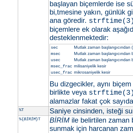
başlayan biçemlerde ise sü
bi,tmesine yakın, günlük gi
ana göredir.
strftime(3
biçemlere ek olarak aşağıd
desteklenmektedir:
Mutlak zaman başlangıcından (
sec
Mutlak zaman başlangıcından be
msec
Mutlak zaman başlangıcından b
usec
milisaniyelik kesir
msec_frac
mikrosaniyelik kesir
usec_frac
Bu dizgecikler, aynı biçem d
birlikte veya
strftime(3
alamazlar fakat çok sayıd
Saniye cinsinden, isteği 
%T
BİRİM
ile belirtilen zaman 
%{
BİRİM
}T
sunmak için harcanan zama