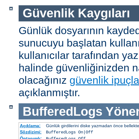
Güvenlik Kaygıları
Günlük dosyarının kaydedi
sunucuyu başlatan kullanı
kullanıcılar tarafından yaz
halinde güvenliğinizden n
olacağınız
güvenlik ipuçla
açıklanmıştır.
BufferedLogs
Yöner
Açıklama:
Günlük girdilerini diske yazmadan önce bellekt
Sözdizimi:
BufferedLogs On|Off
Öntanımlı:
BufferedLogs Off