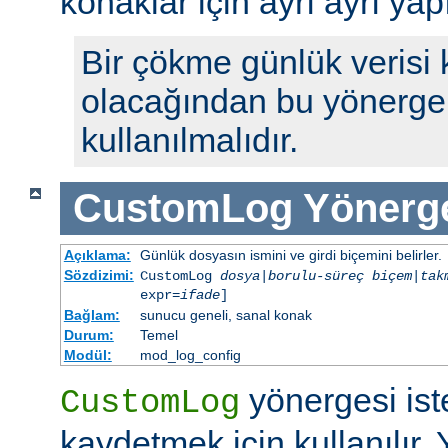
konaklar için ayrı ayrı yap
Bir çökme günlük verisi
olacağından bu yönerge 
kullanılmalıdır.
CustomLog
Yönerg
Açıklama:
Günlük dosyasın ismini ve girdi biçemini belirler.
Sözdizimi:
CustomLog
dosya
|
borulu-süreç
biçem
|
tak
expr=
ifade
]
Bağlam:
sunucu geneli, sanal konak
Durum:
Temel
Modül:
mod_log_config
yönergesi ist
CustomLog
kaydetmek için kullanılır. 