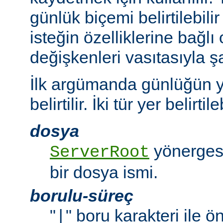
günlük biçemi belirtilebili
isteğin özelliklerine bağlı
değişkenleri vasıtasıyla şar
İlk argümanda günlüğün y
belirtilir. İki tür yer belirtileb
dosya
yönergesi
ServerRoot
bir dosya ismi.
borulu-süreç
"
" boru karakteri ile 
|