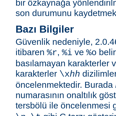
bir özkaynağa yönlendiril
son durumunu kaydetmekte 
Bazı Bilgiler
Güvenlik nedeniyle, 2.0
itibaren
,
ve
belir
%r
%i
%o
basılamayan karakterler v
karakterler
dizilimle
\x
hh
öncelenmektedir. Burada
numarasının onaltılık göste
tersbölü ile öncelenmesi