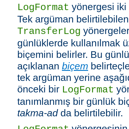
yönergesi iki ş
LogFormat
Tek argüman belirtilebile
yönergeleri
TransferLog
günlüklerde kullanılmak 
biçemini belirler. Bu günl
açıklanan
biçem
belirteçl
tek argüman yerine aşağıd
önceki bir
yö
LogFormat
tanımlanmış bir günlük bi
takma-ad
da belirtilebilir.
yönergesinin 