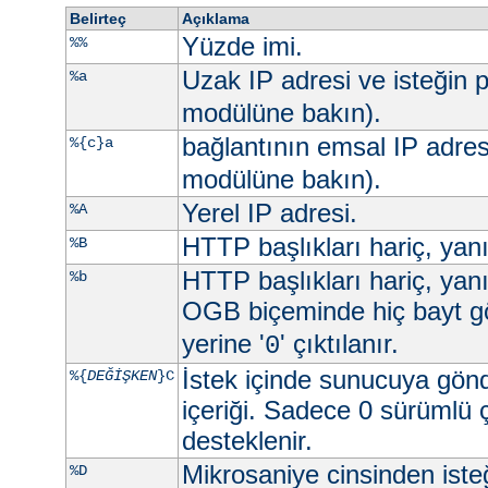
Belirteç
Açıklama
Yüzde imi.
%%
Uzak IP adresi ve isteğin p
%a
modülüne bakın).
bağlantının emsal IP adres
%{c}a
modülüne bakın).
Yerel IP adresi.
%A
HTTP başlıkları hariç, yan
%B
HTTP başlıkları hariç, yan
%b
OGB biçeminde hiç bayt g
yerine '
' çıktılanır.
0
İstek içinde sunucuya gön
%{
DEĞİŞKEN
}C
içeriği. Sadece 0 sürümlü 
desteklenir.
Mikrosaniye cinsinden ist
%D