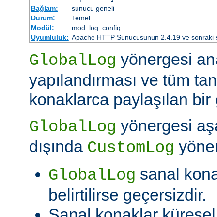
Bağlam:
sunucu geneli
Durum:
Temel
Modül:
mod_log_config
Uyumluluk:
Apache HTTP Sunucusunun 2.4.19 ve sonraki sür
yönergesi an
GlobalLog
yapılandırması ve tüm tan
konaklarca paylaşılan bir 
yönergesi aşa
GlobalLog
dışında
yöner
CustomLog
sanal kon
GlobalLog
belirtilirse geçersizdir.
Sanal konaklar kürese