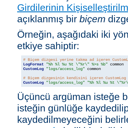
Girdilerinin Kişiselleştiril
açıklanmış bir
biçem
dizge
Örneğin, aşağıdaki iki yö
etkiye sahiptir:
# Biçem dizgesi yerine takma ad içeren Custom
LogFormat
"%h %l %u %t \"%r\" %>s %b"
CustomLog
"logs/access_log"
 common

# Biçem dizgesinin kendisini içeren CustomLog
CustomLog
"logs/access_log"
"%h %l %u %t \"%r
Üçüncü argüman isteğe bağ
isteğin günlüğe kaydedili
kaydedilmeyeceğini belirl