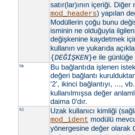
satır(lar)ının içeriği. Diğer
) yapılan değ
mod_headers
Modüllerin çoğu bunu değişt
isminin ne olduğuyla ilgilen
değişkenine kaydetmek iç
kullanın ve yukarıda açıkla
ile günlüğe
{
DEĞİŞKEN
}e
Bu bağlantıda işlenen istekl
%k
değeri bağlantı kurulduktan 
'2', ikinci bağlantıyı, ..., vb
kullanılmışsa değer anlamlı
daima 0’dır.
Uzak kullanıcı kimliği (sağ
%l
modülü mevc
mod_ident
yönergesine değer olarak