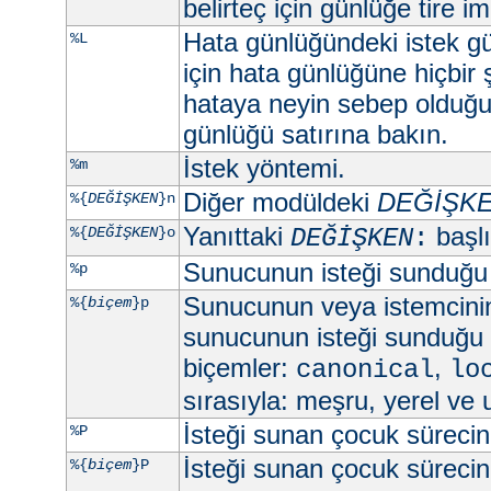
belirteç için günlüğe tire imi
Hata günlüğündeki istek gü
%L
için hata günlüğüne hiçbir
hataya neyin sebep olduğun
günlüğü satırına bakın.
İstek yöntemi.
%m
Diğer modüldeki
DEĞİŞK
%{
DEĞİŞKEN
}n
Yanıttaki
başlık
%{
DEĞİŞKEN
}o
DEĞİŞKEN
:
Sunucunun isteği sunduğu
%p
Sunucunun veya istemcini
%{
biçem
}p
sunucunun isteği sunduğu 
biçemler:
,
canonical
lo
sırasıyla: meşru, yerel ve 
İsteği sunan çocuk sürecin 
%P
İsteği sunan çocuk sürecin 
%{
biçem
}P