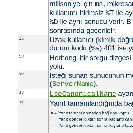
milisaniye için
, mikrosa
ms
kullanımı birimsiz
ile ay
%T
ile aynı sonucu verir. Bi
%D
sonrasında geçerlidir.
Uzak kullanıcı (kimlik doğ
%u
durum kodu (
) 401 ise ya
%s
Herhangi bir sorgu dizgesi
%U
yolu.
İsteği sunan sunucunun m
%v
(
).
ServerName
ayarı 
%V
UseCanonicalName
Yanıt tamamlandığında ba
%X
=
Yanıt tamamlanmadan bağlantı koptu.
X
=
Yanıt gönderildikten sonra bağlantı canlı 
+
=
Yanıt gönderildikten sonra bağlantı kapa
-