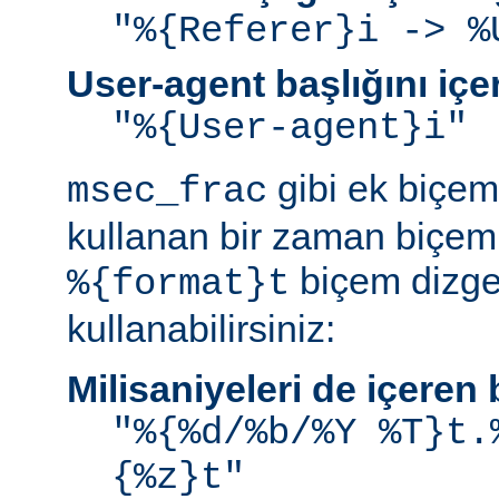
"%{Referer}i -> %
User-agent başlığını iç
"%{User-agent}i"
gibi ek biçem 
msec_frac
kullanan bir zaman biçemi
biçem dizge
%{format}t
kullanabilirsiniz:
Milisaniyeleri de içere
"%{%d/%b/%Y %T}t.
{%z}t"