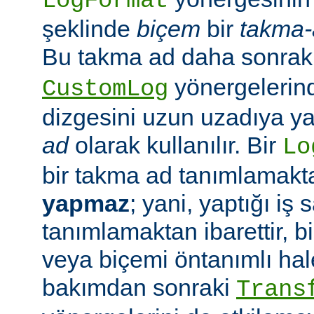
LogFormat
şeklinde
biçem
bir
takma-
Bu takma ad daha sonrak
yönergelerin
CustomLog
dizgesini uzun uzadıya 
ad
olarak kullanılır. Bir
Lo
bir takma ad tanımlamak
yapmaz
; yani, yaptığı iş
tanımlamaktan ibarettir, 
veya biçemi öntanımlı hal
bakımdan sonraki
Trans