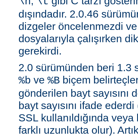
,
gibi C tarzı gösteri
\n
\t
dışındadır. 2.0.46 sürüm
dizgeler öncelenmezdi v
dosyalarıyla çalışırken di
gerekirdi.
2.0 sürümünden beri 1.3
ve
biçem belirteçler
%b
%B
gönderilen bayt sayısını d
bayt sayısını ifade ederdi 
SSL kullanıldığında veya
farklı uzunlukta olur). Art