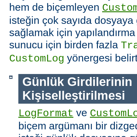
hem de biçemleyen
Custo
isteğin çok sayıda dosyaya
sağlamak için yapılandırma
sunucu için birden fazla
Tr
yönergesi belirti
CustomLog
Günlük Girdilerinin
Kişiselleştirilmesi
ve
LogFormat
CustomL
biçem argümanı bir dizged