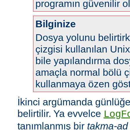
programın güvenilir o
Bilginize
Dosya yolunu belirtir
çizgisi kullanılan Uni
bile yapılandırma do
amaçla normal bölü çi
kullanmaya özen göste
İkinci argümanda günlüğe
belirtilir. Ya evvelce
LogF
tanımlanmış bir
takma-ad