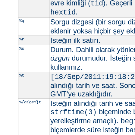
evre kimliği (
). Geçerli
tid
.
hextid
Sorgu dizgesi (bir sorgu d
%q
eklenir yoksa hiçbir şey e
İsteğin ilk satırı.
%r
Durum. Dahili olarak yönlend
%s
özgün
durumudur. İsteğin 
kullanınız.
%t
[18/Sep/2011:19:18:2
alındığı tarih ve saat. Son
GMT'ye uzaklığıdır.
İsteğin alındığı tarih ve sa
%{
biçem
}t
biçeminde be
strftime(3)
yerelleştirme amaçlı).
beg
biçemlerde süre isteğin ba