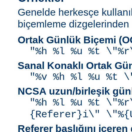
Genelde herkesçe kullanı
biçemleme dizgelerinden b
Ortak Günlük Biçemi (
"%h %l %u %t \"%r
Sanal Konaklı Ortak Gü
"%v %h %l %u %t \
NCSA uzun/birleşik gün
"%h %l %u %t \"%r
{Referer}i\" \"%{
Referer başlığını içeren