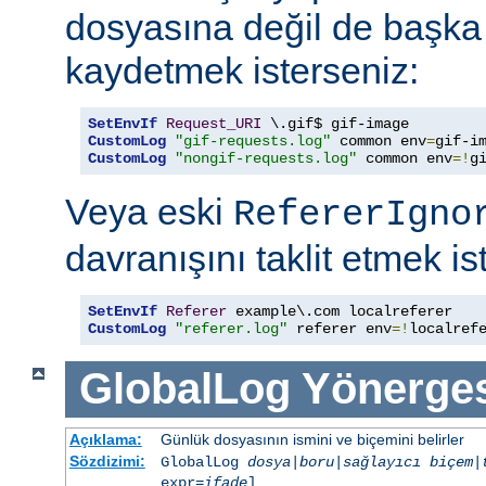
dosyasına değil de başka
kaydetmek isterseniz:
SetEnvIf
Request_URI
CustomLog
"gif-requests.log"
 common env
=
CustomLog
"nongif-requests.log"
 common env
=!
g
Veya eski
RefererIgno
davranışını taklit etmek is
SetEnvIf
Referer
CustomLog
"referer.log"
 referer env
=!
localref
GlobalLog
Yönerge
Açıklama:
Günlük dosyasının ismini ve biçemini belirler
Sözdizimi:
GlobalLog
dosya
|
boru
|
sağlayıcı
biçem
|
expr=
ifade
]