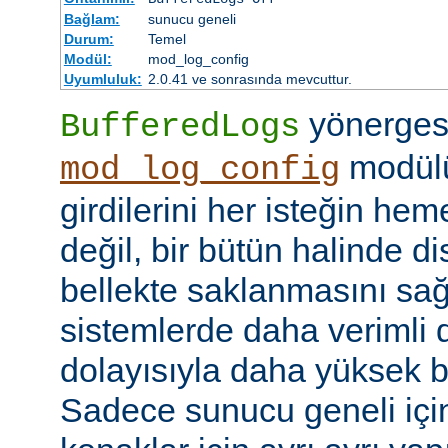
Bağlam:
sunucu geneli
Durum:
Temel
Modül:
mod_log_config
Uyumluluk:
2.0.41 ve sonrasında mevcuttur.
yönerges
BufferedLogs
modülü
mod_log_config
girdilerini her isteğin he
değil, bir bütün halinde d
bellekte saklanmasını sağ
sistemlerde daha verimli d
dolayısıyla daha yüksek b
Sadece sunucu geneli için b