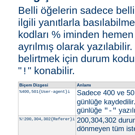
Belli öğelerin sadece bell
ilgili yanıtlarla basılabil
kodları % iminden hemen s
ayrılmış olarak yazılabili
belirtmek için durum kodu 
"
" konabilir.
!
Biçem Dizgesi
Anlamı
Sadece 400 ve 50
%400,501{User-agent}i
günlüğe kaydedilir
günlüğe
yazılı
"-"
200,304,302 durum
%!200,304,302{Referer}i
dönmeyen tüm iste