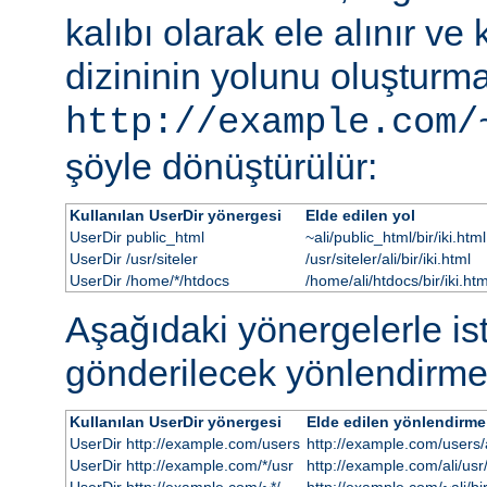
kalıbı olarak ele alınır ve
dizininin yolunu oluşturmak
http://example.com/
şöyle dönüştürülür:
Kullanılan UserDir yönergesi
Elde edilen yol
UserDir public_html
~ali/public_html/bir/iki.html
UserDir /usr/siteler
/usr/siteler/ali/bir/iki.html
UserDir /home/*/htdocs
/home/ali/htdocs/bir/iki.htm
Aşağıdaki yönergelerle i
gönderilecek yönlendirme
Kullanılan UserDir yönergesi
Elde edilen yönlendirme
UserDir http://example.com/users
http://example.com/users/al
UserDir http://example.com/*/usr
http://example.com/ali/usr/b