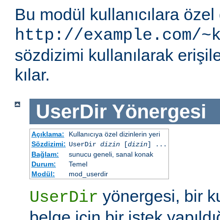
Bu modül kullanıcılara özel 
http://example.com/~
sözdizimi kullanılarak eriş
kılar.
UserDir
Yönergesi
Açıklama:
Kullanıcıya özel dizinlerin yeri
Sözdizimi:
UserDir
dizin
[
dizin
] ...
Bağlam:
sunucu geneli, sanal konak
Durum:
Temel
Modül:
mod_userdir
yönergesi, bir ku
UserDir
belge için bir istek yapıldı