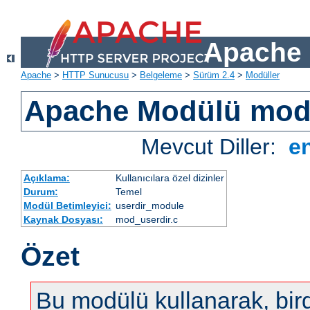
Apache 
Apache
>
HTTP Sunucusu
>
Belgeleme
>
Sürüm 2.4
>
Modüller
Apache Modülü mod
Mevcut Diller:
e
Açıklama:
Kullanıcılara özel dizinler
Durum:
Temel
Modül Betimleyici:
userdir_module
Kaynak Dosyası:
mod_userdir.c
Özet
Bu modülü kullanarak, bir