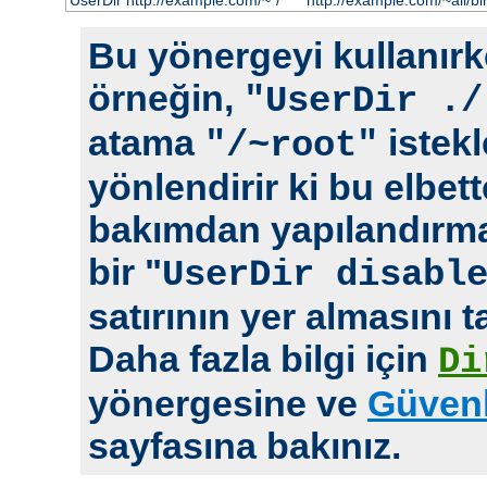
UserDir http://example.com/~*/
http://example.com/~ali/bir
Bu yönergeyi kullanırke
örneğin,
"UserDir ./
atama
istekl
"/~root"
yönlendirir ki bu elbet
bakımdan yapılandırm
bir "
UserDir disabl
satırının yer almasını t
Daha fazla bilgi için
Di
yönergesine ve
Güvenl
sayfasına bakınız.