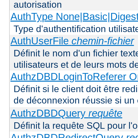
autorisation
AuthType None|Basic|Diges
Type d'authentification utilisat
AuthUserFile
chemin-fichier
Définit le nom d'un fichier text
utilisateurs et de leurs mots 
AuthzDBDLoginToReferer O
Définit si le client doit être 
de déconnexion réussie si un
AuthzDBDQuery
requête
Définit la requête SQL pour l'
AuthzDBDRedirectQuery
re