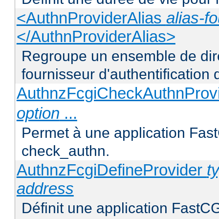
<AuthnProviderAlias
alias-f
</AuthnProviderAlias>
Regroupe un ensemble de direc
fournisseur d'authentification d
AuthnzFcgiCheckAuthnProv
option
...
Permet à une application FastC
check_authn.
AuthnzFcgiDefineProvider
t
address
Définit une application FastCG