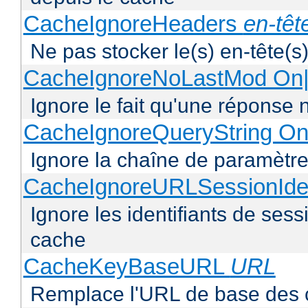
CacheIgnoreHeaders
en-têt
Ne pas stocker le(s) en-tête(s)
CacheIgnoreNoLastMod On|
Ignore le fait qu'une réponse 
CacheIgnoreQueryString On
Ignore la chaîne de paramètre
CacheIgnoreURLSessionIden
Ignore les identifiants de ses
cache
CacheKeyBaseURL
URL
Remplace l'URL de base des 