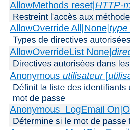
AllowMethods reset|
HTTP-m
Restreint l'accès aux méthod
AllowOverride All|None|
type 
Types de directives autorisées
AllowOverrideList None|
dire
Directives autorisées dans les
Anonymous
utilisateur
[
utili
Définit la liste des identifiant
mot de passe
Anonymous_LogEmail On|Of
Détermine si le mot de passe f