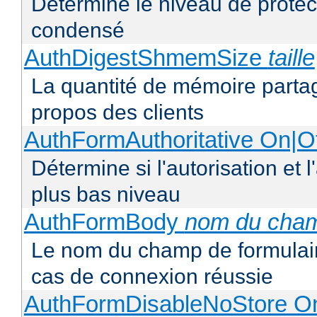
Détermine le niveau de protect
condensé
AuthDigestShmemSize
taille
La quantité de mémoire partag
propos des clients
AuthFormAuthoritative On|Of
Détermine si l'autorisation et 
plus bas niveau
AuthFormBody
nom du cha
Le nom du champ de formulaire
cas de connexion réussie
AuthFormDisableNoStore On