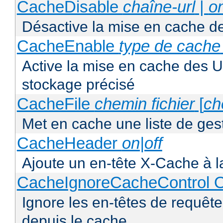
CacheDisable
chaîne-url
|
o
Désactive la mise en cache d
CacheEnable
type de cache
Active la mise en cache des UR
stockage précisé
CacheFile
chemin fichier
[
ch
Met en cache une liste de ges
CacheHeader
on|off
Ajoute un en-tête X-Cache à l
CacheIgnoreCacheControl O
Ignore les en-têtes de requête
depuis le cache