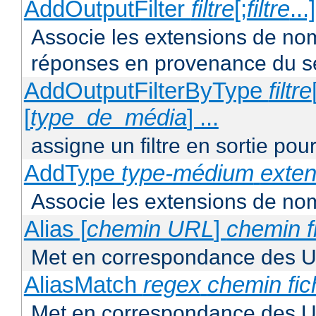
AddOutputFilter
filtre
[;
filtre
...
Associe les extensions de noms 
réponses en provenance du s
AddOutputFilterByType
filtre
[
type_de_média
] ...
assigne un filtre en sortie pou
AddType
type-médium
exten
Associe les extensions de nom
Alias [
chemin URL
]
chemin f
Met en correspondance des U
AliasMatch
regex
chemin fic
Met en correspondance des UR