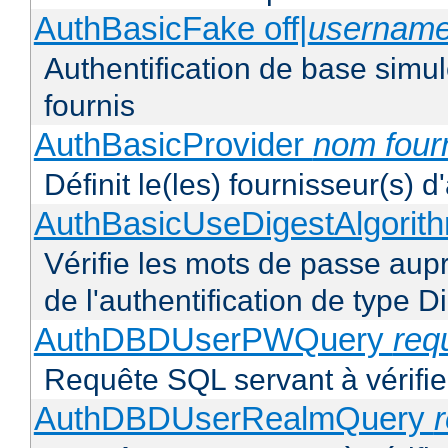
AuthBasicFake off|
usernam
Authentification de base simul
fournis
AuthBasicProvider
nom four
Définit le(les) fournisseur(s) 
AuthBasicUseDigestAlgorit
Vérifie les mots de passe aupr
de l'authentification de type D
AuthDBDUserPWQuery
req
Requête SQL servant à vérifier
AuthDBDUserRealmQuery