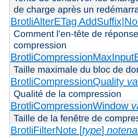
de charge après un redémarra
BrotliAlterETag AddSuffix
Comment l'en-tête de réponse 
compression
BrotliCompressionMaxInput
Taille maximale du bloc de d
BrotliCompressionQuality
va
Qualité de la compression
BrotliCompressionWindow
v
Taille de la fenêtre de compres
BrotliFilterNote [
type
]
noten