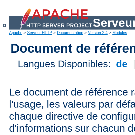
Serveu
Apache
>
Serveur HTTP
>
Documentation
>
Version 2.4
>
Modules
Document de référen
Langues Disponibles:
de
Le document de référence r
l'usage, les valeurs par défa
chaque directive de configu
d'informations sur chacun d