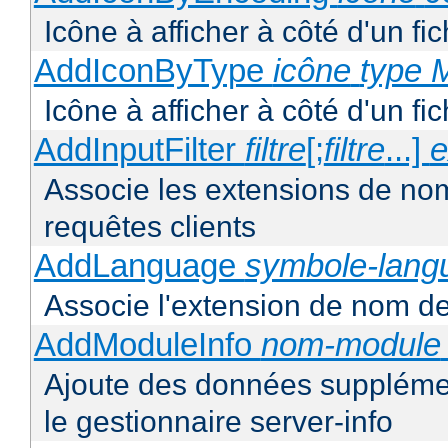
Icône à afficher à côté d'un f
AddIconByType
icône
type 
Icône à afficher à côté d'un f
AddInputFilter
filtre
[;
filtre
...]
e
Associe les extensions de noms 
requêtes clients
AddLanguage
symbole-lang
Associe l'extension de nom de 
AddModuleInfo
nom-module
Ajoute des données supplémen
le gestionnaire server-info