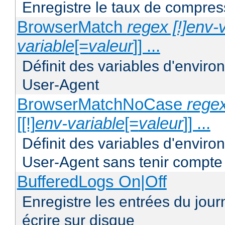
Enregistre le taux de compres
BrowserMatch
regex [!]env-
variable
[=
valeur
]] ...
Définit des variables d'envir
User-Agent
BrowserMatchNoCase
regex
[[!]
env-variable
[=
valeur
]] ...
Définit des variables d'envir
User-Agent sans tenir compte
BufferedLogs On|Off
Enregistre les entrées du jou
écrire sur disque