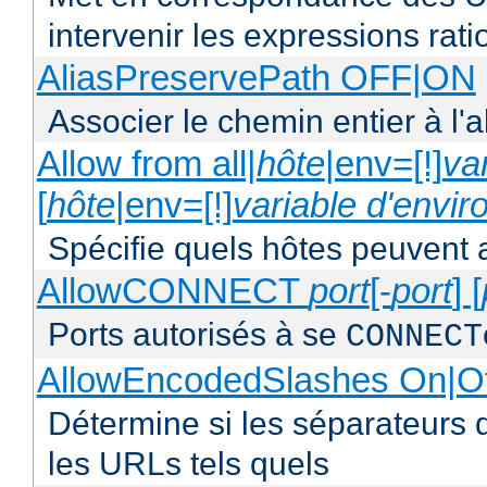
intervenir les expressions rati
AliasPreservePath OFF|ON
Associer le chemin entier à l'a
Allow from all|
hôte
|env=[!]
va
[
hôte
|env=[!]
variable d'envi
Spécifie quels hôtes peuvent 
AllowCONNECT
port
[-
port
] [
Ports autorisés à se
CONNECT
AllowEncodedSlashes On|O
Détermine si les séparateurs 
les URLs tels quels