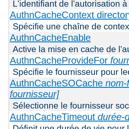
L'identifiant de l'autorisation 
AuthnCacheContext director
Spécifie une chaîne de context
AuthnCacheEnable
Active la mise en cache de l'au
AuthnCacheProvideFor
four
Spécifie le fournisseur pour l
AuthnCacheSOCache
nom-f
fournisseur]
Sélectionne le fournisseur soca
AuthnCacheTimeout
durée-d
Définit une durée de vie pour