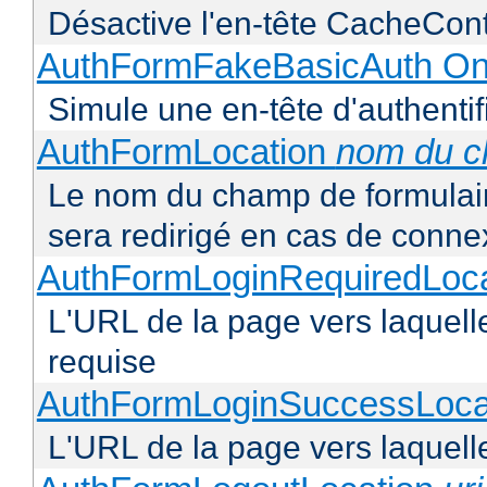
Désactive l'en-tête CacheCont
AuthFormFakeBasicAuth On
Simule une en-tête d'authentif
AuthFormLocation
nom du 
Le nom du champ de formulaire 
sera redirigé en cas de conne
AuthFormLoginRequiredLoc
L'URL de la page vers laquelle 
requise
AuthFormLoginSuccessLoca
L'URL de la page vers laquelle