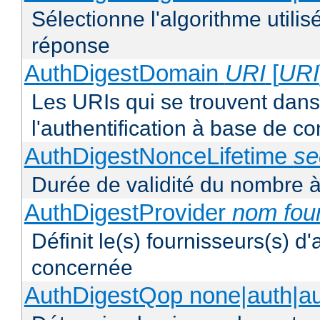
Sélectionne l'algorithme utilis
réponse
AuthDigestDomain
URI
[
URI
Les URIs qui se trouvent dan
l'authentification à base de 
AuthDigestNonceLifetime
se
Durée de validité du nombre à
AuthDigestProvider
nom fou
Définit le(s) fournisseurs(s) d
concernée
AuthDigestQop none|auth|auth