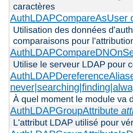
caractères
AuthLDAPCompareAsUser o
Utilisation des données d'authen
comparaisons pour l'attributio
AuthLDAPCompareDNOnServ
Utilise le serveur LDAP pour
AuthLDAPDereferenceAlias
never|searching|finding|alw
À quel moment le module va dé
AuthLDAPGroupAttribute
att
L'attribut LDAP utilisé pour vé