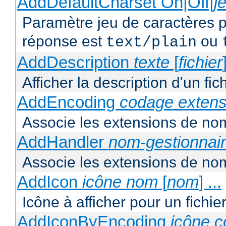
AddDefaultCharset On|Off|
j
Paramètre jeu de caractères p
réponse est
ou
text/plain
AddDescription
texte
[
fichier
Afficher la description d'un fic
AddEncoding
codage
extens
Associe les extensions de nom
AddHandler
nom-gestionnai
Associe les extensions de nom
AddIcon
icône
nom
[
nom
] ...
Icône à afficher pour un fichi
AddIconByEncoding
icône
c