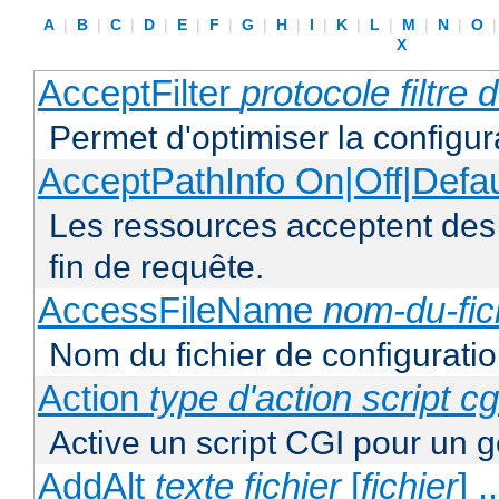
A
|
B
|
C
|
D
|
E
|
F
|
G
|
H
|
I
|
K
|
L
|
M
|
N
|
O
X
AcceptFilter
protocole
filtre
Permet d'optimiser la configur
AcceptPathInfo On|Off|Defau
Les ressources acceptent des
fin de requête.
AccessFileName
nom-du-fic
Nom du fichier de configuratio
Action
type d'action
script cg
Active un script CGI pour un g
AddAlt
texte
fichier
[
fichier
] ..