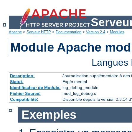
Serveu
Apache
>
Serveur HTTP
>
Documentation
>
Version 2.4
>
Modules
Module Apache mod
Langues 
Description:
Journalisation supplémentaire à des
Statut:
Expérimental
Identificateur de Module:
log_debug_module
Fichier Source:
mod_log_debug.c
Compatibilité:
Disponible depuis la version 2.3.14 
Exemples