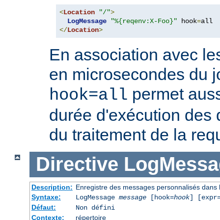
<
Location
"/"
>
LogMessage
"%{reqenv:X-Foo}"
 hook
=
</
Location
>
En association avec le
en microsecondes du jo
permet auss
hook=all
durée d'exécution des 
du traitement de la req
Directive
LogMessa
Description:
Enregistre des messages personnalisés dans l
Syntaxe:
LogMessage
message
[hook=
hook
] [expr
Défaut:
Non défini
Contexte:
répertoire