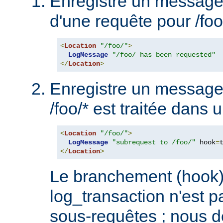
Enregistre un message 
d'une requête pour /foo/
<
Location
"/foo/"
>
LogMessage
"/foo/ has been requested"
</
Location
>
Enregistre un message
/foo/* est traitée dans 
<
Location
"/foo/"
>
LogMessage
"subrequest to /foo/"
 hook
=
</
Location
>
Le branchement (hook)
log_transaction n'est p
sous-requêtes ; nous 