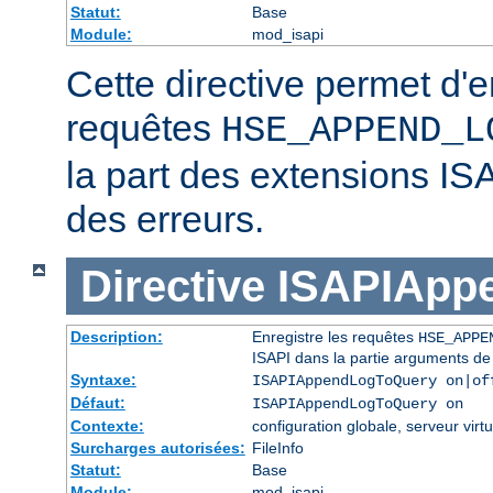
Statut:
Base
Module:
mod_isapi
Cette directive permet d'e
requêtes
HSE_APPEND_L
la part des extensions IS
des erreurs.
Directive
ISAPIApp
Description:
Enregistre les requêtes
HSE_APPE
ISAPI dans la partie arguments de
Syntaxe:
ISAPIAppendLogToQuery on|of
Défaut:
ISAPIAppendLogToQuery on
Contexte:
configuration globale, serveur virtu
Surcharges autorisées:
FileInfo
Statut:
Base
Module:
mod_isapi