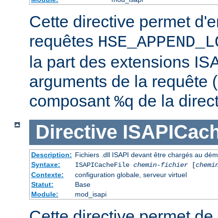
Cette directive permet d'e
requêtes
HSE_APPEND_L
la part des extensions ISA
arguments de la requête (
composant
de la direc
%q
Directive
ISAPICach
Description:
Fichiers .dll ISAPI devant être chargés au dé
Syntaxe:
ISAPICacheFile
chemin-fichier
[
chemi
Contexte:
configuration globale, serveur virtuel
Statut:
Base
Module:
mod_isapi
Cette directive permet de s