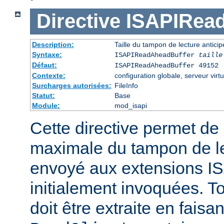
Directive
ISAPIRea
Description:
Taille du tampon de lecture antic
Syntaxe:
ISAPIReadAheadBuffer
taille
Défaut:
ISAPIReadAheadBuffer 49152
Contexte:
configuration globale, serveur virtu
Surcharges autorisées:
FileInfo
Statut:
Base
Module:
mod_isapi
Cette directive permet de d
maximale du tampon de le
envoyé aux extensions ISA
initialement invoquées. T
doit être extraite en faisa