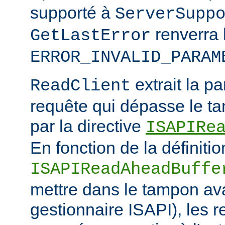
supporté à
ServerSupp
renverra 
GetLastError
ERROR_INVALID_PARAM
extrait la pa
ReadClient
requête qui dépasse le tam
par la directive
ISAPIRe
En fonction de la définitio
ISAPIReadAheadBuffe
mettre dans le tampon ava
gestionnaire ISAPI), les 