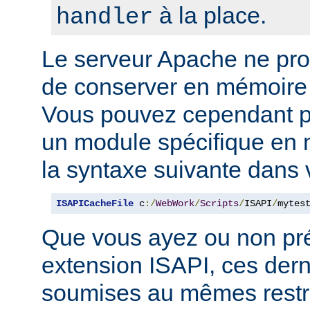
à la place.
handler
Le serveur Apache ne p
de conserver en mémoire
Vous pouvez cependant p
un module spécifique en m
la syntaxe suivante dans 
ISAPICacheFile
 c
:/
WebWork
/
Scripts
/
ISAPI
/
mytes
Que vous ayez ou non pr
extension ISAPI, ces dern
soumises au mêmes restri