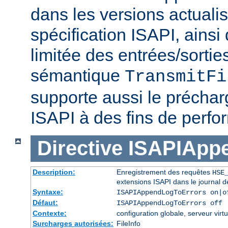
dans les versions actuali
spécification ISAPI, ainsi
limitée des entrées/sortie
sémantique
TransmitFi
supporte aussi le préchar
ISAPI à des fins de perf
Directive
ISAPIApp
Description:
Enregistrement des requêtes
HSE
extensions ISAPI dans le journal d
Syntaxe:
ISAPIAppendLogToErrors on|o
Défaut:
ISAPIAppendLogToErrors off
Contexte:
configuration globale, serveur virtu
Surcharges autorisées:
FileInfo