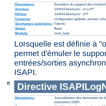
Description:
Emulation du support des entrées/
Syntaxe:
ISAPIFakeAsync on|off
Défaut:
ISAPIFakeAsync off
Contexte:
configuration globale, serveur virtu
Surcharges autorisées:
FileInfo
Statut:
Base
Module:
mod_isapi
Lorsquelle est définie à "o
permet d'émuler le suppor
entrées/sorties asynchron
ISAPI.
Directive
ISAPILog
Description:
Journalisation des demandes de fo
extensions ISAPI