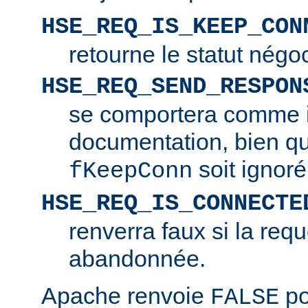
HSE_REQ_IS_KEEP_CON
retourne le statut négo
HSE_REQ_SEND_RESPON
se comportera comme i
documentation, bien q
soit ignoré
fKeepConn
HSE_REQ_IS_CONNECTE
renverra faux si la requ
abandonnée.
Apache renvoie
po
FALSE