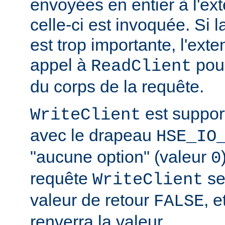
envoyées en entier à l'ex
celle-ci est invoquée. Si l
est trop importante, l'exte
appel à
pour
ReadClient
du corps de la requête.
est suppor
WriteClient
avec le drapeau
HSE_IO
"aucune option" (valeur
0
requête
se
WriteClient
valeur de retour
, e
FALSE
renverra la valeur