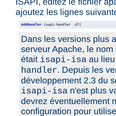
ISAPI, éditez le fichier a
ajoutez les lignes suivant
AddHandler
 isapi-handler 
.
dll
Dans les versions plus 
serveur Apache, le nom 
était
au lie
isapi-isa
. Depuis les ve
handler
développement 2.3 du s
n'est plus v
isapi-isa
devrez éventuellement m
configuration pour utilis