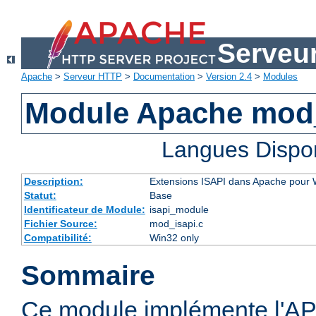
Serveu
Apache
>
Serveur HTTP
>
Documentation
>
Version 2.4
>
Modules
Module Apache mod
Langues Dispo
Description:
Extensions ISAPI dans Apache pour
Statut:
Base
Identificateur de Module:
isapi_module
Fichier Source:
mod_isapi.c
Compatibilité:
Win32 only
Sommaire
Ce module implémente l'AP