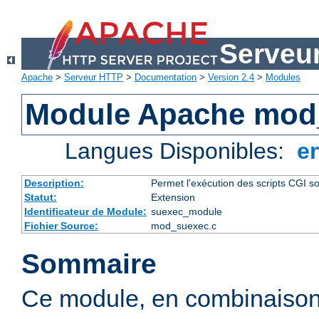
Serveu
Apache
>
Serveur HTTP
>
Documentation
>
Version 2.4
>
Modules
Module Apache mod
Langues Disponibles:
e
Description:
Permet l'exécution des scripts CGI sou
Statut:
Extension
Identificateur de Module:
suexec_module
Fichier Source:
mod_suexec.c
Sommaire
Ce module, en combinaison