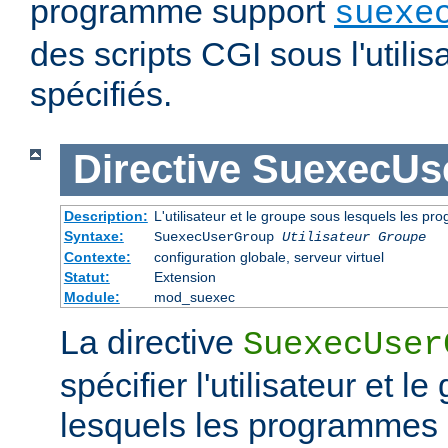
programme support
suexe
des scripts CGI sous l'utilis
spécifiés.
Directive
SuexecUs
Description:
L'utilisateur et le groupe sous lesquels les p
Syntaxe:
SuexecUserGroup
Utilisateur Groupe
Contexte:
configuration globale, serveur virtuel
Statut:
Extension
Module:
mod_suexec
La directive
SuexecUser
spécifier l'utilisateur et l
lesquels les programmes