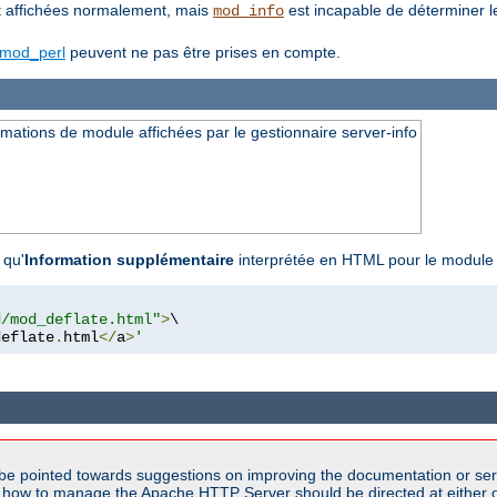
 affichées normalement, mais
est incapable de déterminer l
mod_info
mod_perl
peuvent ne pas être prises en compte.
ations de module affichées par le gestionnaire server-info
 qu'
Information supplémentaire
interprétée en HTML pour le modul
d/mod_deflate.html"
>
\

deflate
.
html
</
a
>
'
be pointed towards suggestions on improving the documentation or ser
n how to manage the Apache HTTP Server should be directed at either ou