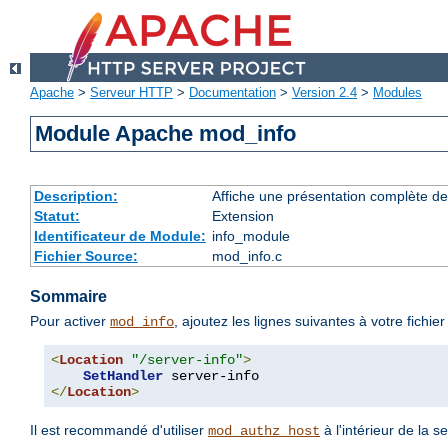
Apache
>
Serveur HTTP
>
Documentation
>
Version 2.4
>
Modules
Module Apache mod_info
Description:
Affiche une présentation complète de
Statut:
Extension
Identificateur de Module:
info_module
Fichier Source:
mod_info.c
Sommaire
Pour activer
, ajoutez les lignes suivantes à votre fichie
mod_info
<
Location
"/server-info"
>
SetHandler
</
Location
>
Il est recommandé d'utiliser
à l'intérieur de la s
mod_authz_host