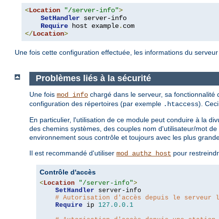
<
Location
"/server-info"
>
SetHandler
 server-info

Require
 host example
.
</
Location
>
Une fois cette configuration effectuée, les informations du serveu
Problèmes liés à la sécurité
Une fois
chargé dans le serveur, sa fonctionnalité
mod_info
configuration des répertoires (par exemple
). Cec
.htaccess
En particulier, l'utilisation de ce module peut conduire à la 
des chemins systèmes, des couples nom d'utilisateur/mot de 
environnement sous contrôle et toujours avec les plus grand
Il est recommandé d'utiliser
pour restreindr
mod_authz_host
Contrôle d'accès
<
Location
"/server-info"
>
SetHandler
 server-info

# Autorisation d'accès depuis le serveur 
Require
 ip 
127.0
.
0.1