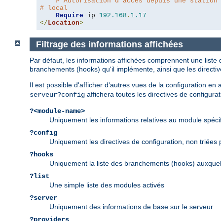
# Autorisation d'accès depuis une station
# local
Require
 ip 
192.168
.
1.17
</
Location
>
Filtrage des informations affichées
Par défaut, les informations affichées comprennent une liste 
branchements (hooks) qu'il implémente, ainsi que les directi
Il est possible d'afficher d'autres vues de la configuration e
affichera toutes les directives de configurat
serveur?config
?<module-name>
Uniquement les informations relatives au module spéci
?config
Uniquement les directives de configuration, non triées
?hooks
Uniquement la liste des branchements (hooks) auxquel
?list
Une simple liste des modules activés
?server
Uniquement des informations de base sur le serveur
?providers