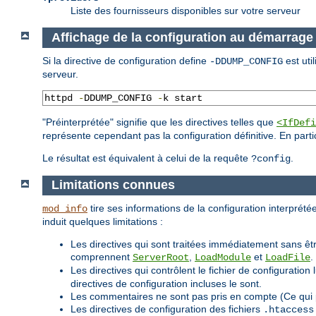
Liste des fournisseurs disponibles sur votre serveur
Affichage de la configuration au démarrage
Si la directive de configuration define
est uti
-DDUMP_CONFIG
serveur.
httpd 
-
DDUMP_CONFIG 
-
k start
"Préinterprétée" signifie que les directives telles que
<IfDefi
représente cependant pas la configuration définitive. En parti
Le résultat est équivalent à celui de la requête
.
?config
Limitations connues
tire ses informations de la configuration interprétée
mod_info
induit quelques limitations :
Les directives qui sont traitées immédiatement sans êtr
comprennent
,
et
.
ServerRoot
LoadModule
LoadFile
Les directives qui contrôlent le fichier de configurat
directives de configuration incluses le sont.
Les commentaires ne sont pas pris en compte (Ce qui 
Les directives de configuration des fichiers
.htaccess