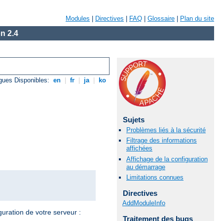
Modules
|
Directives
|
FAQ
|
Glossaire
|
Plan du site
n 2.4
gues Disponibles:
en
|
fr
|
ja
|
ko
Sujets
Problèmes liés à la sécurité
Filtrage des informations
affichées
Affichage de la configuration
au démarrage
Limitations connues
Directives
AddModuleInfo
guration de votre serveur :
Traitement des bugs