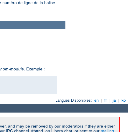
e numéro de ligne de la balise
e
nom-module
. Exemple :
Langues Disponibles:
en
|
fr
|
ja
|
ko
ver, and may be removed by our moderators if they are either
r IRC channel, #httpd, on Libera.chat, or sent to our
mailing