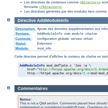
Les directives de conteneur comme
sont
<Directory>
fermante
.
</Directory>
Les directives générées par des modules tiers comme
Directive
AddModuleInfo
Description:
Ajoute des données supplémentaires aux inform
Syntaxe:
AddModuleInfo
nom-module
chaîne
Contexte:
configuration globale, serveur virtuel
Statut:
Extension
Module:
mod_info
Cette directive permet d'afficher le contenu de
chaîne
en tant
AddModuleInfo
 mod_deflate
.
c 
'
See
<
a \

    href
=
"http://httpd.apache.org/docs/2.4/mo
    http
://
httpd
.
apache
.
org
/
docs
/
2.4
/
mod
/
mod_
Commentaires
Notice:
This is not a Q&A section. Comments placed here should 
implemented or considered invalid/off-topic. Questions o