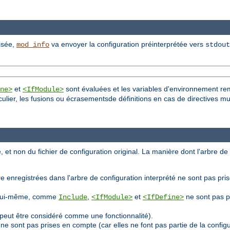
lisée,
va envoyer la configuration préinterprétée vers
mod_info
stdout
et
sont évaluées et les variables d'environnement re
ne>
<IfModule>
culier, les fusions ou écrasementsde définitions en cas de directives mu
, et non du fichier de configuration original. La manière dont l'arbre de
e enregistrées dans l'arbre de configuration interprété ne sont pas pri
ion lui-même, comme
,
et
ne sont pas p
Include
<IfModule>
<IfDefine>
peut être considéré comme une fonctionnalité).
ne sont pas prises en compte (car elles ne font pas partie de la confi