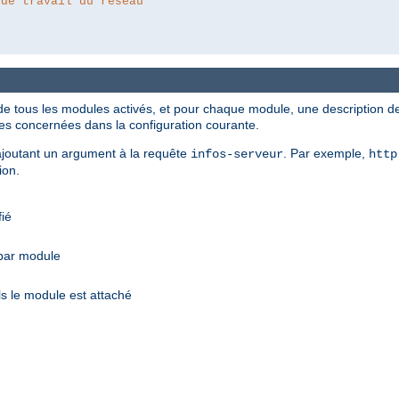
 de travail du réseau
de tous les modules activés, et pour chaque module, une description des
ves concernées dans la configuration courante.
n ajoutant un argument à la requête
. Par exemple,
infos-serveur
http
ion.
fié
 par module
s le module est attaché