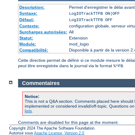
Description:
Permet d'enregistrer le délai avant 
Syntaxe:
LogIOTrackTTFB ON|OFF
Défaut:
LogIOTrackTTFB OFF
Contexte:
configuration globale, serveur virtu
Surcharges autorisées:
All
Statut:
Extension
Module:
mod_logio
Compatibilité:
Disponible à partir de la version
Cette directive permet de définir si ce module mesure le délai
peut être enregistrée dans le journal via le format
.
%^FB
Commentaires
Notice:
This is not a Q&A section. Comments placed here should 
implemented or considered invalid/off-topic. Questions o
lists
.
Comments are disabled for this page at the moment.
Copyright 2024 The Apache Software Foundation.
Autorisé sous
Apache License, Version 2.0
.