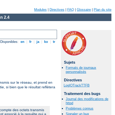
Modules
|
Directives
|
FAQ
|
Glossaire
|
Plan du site
n 2.4
Disponibles:
en
|
fr
|
ja
|
ko
|
tr
Sujets
Formats de journaux
personnalisés
Directives
nsmis sur le réseau, et prend en
LogIOTrackTTFB
 si bien que le résultat reflètera
Traitement des bugs
Journal des modifications de
httpd
Problèmes connus
décompte des octets transmis
Signaler un bug
st associé à la requête qui a