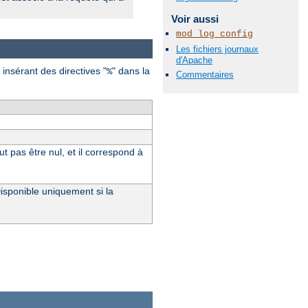
Voir aussi
mod_log_config
Les fichiers journaux
d'Apache
 insérant des directives "
" dans la
%
Commentaires
 pas être nul, et il correspond à
Disponible uniquement si la