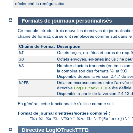
déclenché la renégociation.
Formats de journaux personnalisés
Ce module introduit trois nouvelles directives de journalisati
chaîne de format, qui seront remplacées comme suit dans le fi
Chaîne de Format
Description
Octets reçus, en-têtes et corps de requêt
%I
Octets envoyés, en-têtes inclus ; ne peut
%O
Nombre d'octets transmis (en émission et
%S
la combinaison des formats %I et %O.
Disponible depuis la version 2.4.7 du s
Délai en microsecondes entre l'arrivée d
%^FB
directive
a été définie
LogIOTrackTTFB
Disponible à partir de la version 2.4.1
En général, cette fonctionnalité s'utilise comme suit :
Format de journal d'entrées/sorties combiné :
"%h %l %u %t \"%r\" %>s %b \"%{Referer}i\" 
Directive
LogIOTrackTTFB