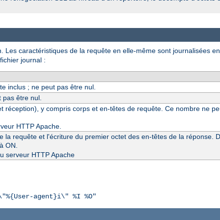
on. Les caractéristiques de la requête en elle-même sont journalisées en
chier journal :
e inclus ; ne peut pas être nul.
 pas être nul.
 réception), y compris corps et en-têtes de requête. Ce nombre ne peut
erveur HTTP Apache.
e la requête et l'écriture du premier octet des en-têtes de la réponse. 
 à ON.
3 du serveur HTTP Apache
\"%{User-agent}i\" %I %O"