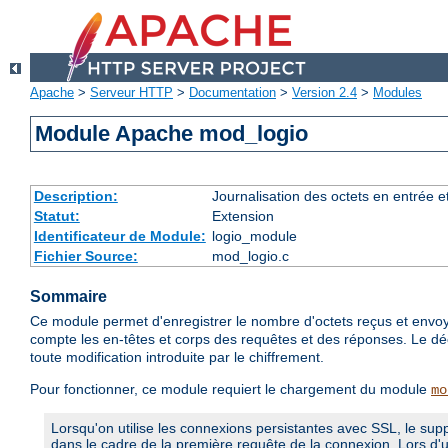
Apache
>
Serveur HTTP
>
Documentation
>
Version 2.4
>
Modules
Module Apache mod_logio
Description:
Journalisation des octets en entrée e
Statut:
Extension
Identificateur de Module:
logio_module
Fichier Source:
mod_logio.c
Sommaire
Ce module permet d'enregistrer le nombre d'octets reçus et envoy
compte les en-têtes et corps des requêtes et des réponses. Le déc
toute modification introduite par le chiffrement.
Pour fonctionner, ce module requiert le chargement du module
mo
Lorsqu'on utilise les connexions persistantes avec SSL, le sup
dans le cadre de la première requête de la connexion. Lors d'u