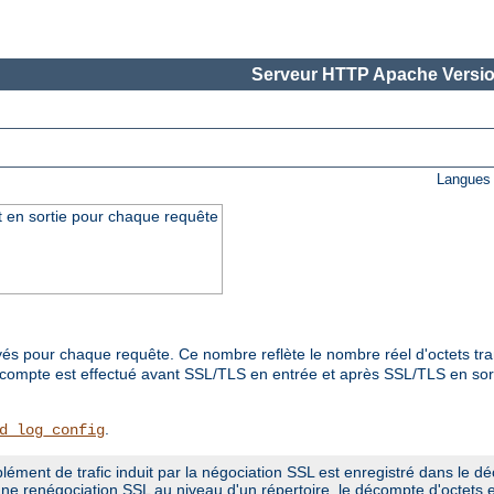
Serveur HTTP Apache Versio
Langues 
t en sortie pour chaque requête
és pour chaque requête. Ce nombre reflète le nombre réel d'octets tra
ompte est effectué avant SSL/TLS en entrée et après SSL/TLS en sortie,
.
d_log_config
plément de trafic induit par la négociation SSL est enregistré dans le 
ne renégociation SSL au niveau d'un répertoire, le décompte d'octets e