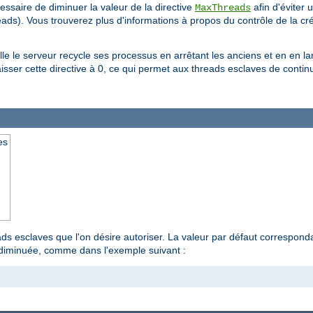
cessaire de diminuer la valeur de la directive
afin d'éviter 
MaxThreads
eads). Vous trouverez plus d'informations à propos du contrôle de la c
lle le serveur recycle ses processus en arrêtant les anciens et en en 
ser cette directive à 0, ce qui permet aux threads esclaves de continue
es
s esclaves que l'on désire autoriser. La valeur par défaut corresponda
e diminuée, comme dans l'exemple suivant :