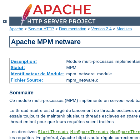
Apache
>
Serveur HTTP
>
Documentation
>
Version 2.4
>
Modules
Apache MPM netware
Description:
Module multi-processus implémentant
Statut:
MPM
Identificateur de Module:
mpm_netware_module
Fichier Source:
mpm_netware.c
Sommaire
Ce module multi-processus (MPM) implémente un serveur web basé
Le thread maître est chargé du lancement de threads esclaves qui 
essaie toujours de maintenir plusieurs threads esclaves en
spare
(
thread enfant pour que leurs requêtes soient traitées.
Les directives
,
,
StartThreads
MinSpareThreads
MaxSpareThr
les requêtes. En général, Apache httpd s'auto-régule correctement,