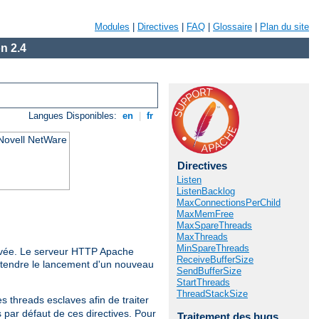
Modules
|
Directives
|
FAQ
|
Glossaire
|
Plan du site
n 2.4
Langues Disponibles:
en
|
fr
 Novell NetWare
Directives
Listen
ListenBacklog
MaxConnectionsPerChild
MaxMemFree
MaxSpareThreads
MaxThreads
MinSpareThreads
rrivée. Le serveur HTTP Apache
ReceiveBufferSize
'attendre le lancement d'un nouveau
SendBufferSize
StartThreads
ThreadStackSize
s threads esclaves afin de traiter
 par défaut de ces directives. Pour
Traitement des bugs