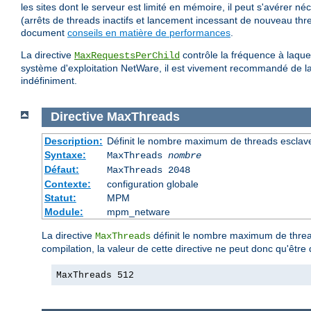
les sites dont le serveur est limité en mémoire, il peut s'avérer né
(arrêts de threads inactifs et lancement incessant de nouveau thr
document
conseils en matière de performances
.
La directive
contrôle la fréquence à laque
MaxRequestsPerChild
système d'exploitation NetWare, il est vivement recommandé de lais
indéfiniment.
Directive
MaxThreads
Description:
Définit le nombre maximum de threads esclav
Syntaxe:
MaxThreads
nombre
Défaut:
MaxThreads 2048
Contexte:
configuration globale
Statut:
MPM
Module:
mpm_netware
La directive
définit le nombre maximum de thread
MaxThreads
compilation, la valeur de cette directive ne peut donc qu'êtr
MaxThreads 512