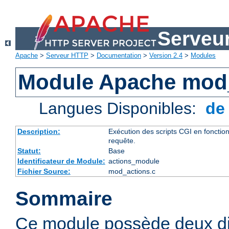
Serveu
Apache
>
Serveur HTTP
>
Documentation
>
Version 2.4
>
Modules
Module Apache mod
Langues Disponibles:
d
Description:
Exécution des scripts CGI en foncti
requête.
Statut:
Base
Identificateur de Module:
actions_module
Fichier Source:
mod_actions.c
Sommaire
Ce module possède deux di