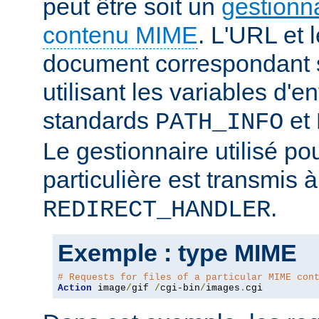
peut être soit un
gestionn
contenu MIME
. L'URL et 
document correspondant 
utilisant les variables d
standards
et
PATH_INFO
Le gestionnaire utilisé po
particulière est transmis à
.
REDIRECT_HANDLER
Exemple : type MIME
# Requests for files of a particular MIME con
Action
 image
/
gif 
/
cgi-bin
/
images
.
cgi