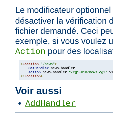
Le modificateur optionne
désactiver la vérification 
fichier demandé. Ceci peut
exemple, si vous voulez uti
pour des localisat
Action
<
Location
"/news"
>
SetHandler
 news-handler

Action
 news-handler 
"/cgi-bin/news.cgi"
</
Location
>
Voir aussi
AddHandler