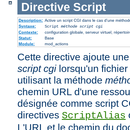
Directive
Script
Description:
Active un script CGI dans le cas d'une méthode
Syntaxe:
Script
méthode
script cgi
Contexte:
configuration globale, serveur virtuel, répertoir
Statut:
Base
Module:
mod_actions
Cette directive ajoute une
script cgi
lorsqu'un fichie
utilisant la méthode
méth
chemin URL d'une ressour
désignée comme script CGI
directives
ScriptAlias
L'URL et le chemin du d