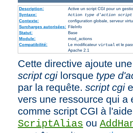
Description:
Active un script CGI pour un gesti
Syntaxe:
Action
type d'action
script
Contexte:
configuration globale, serveur virtu
Surcharges autorisées:
FileInfo
Statut:
Base
Module:
mod_actions
Compatibilité:
Le modificateur
et le pas
virtual
Apache 2.1
Cette directive ajoute une
script cgi
lorsque
type d'a
par la requête.
script cgi
e
vers une ressource qui a
comme script CGI à l'aide
ou
ScriptAlias
AddHa