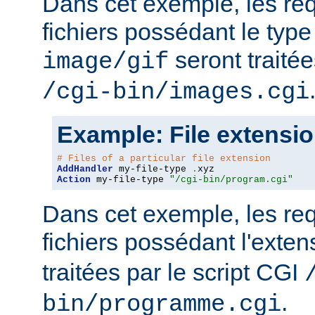
Dans cet exemple, les re
fichiers possédant le ty
seront traitée
image/gif
/cgi-bin/images.cgi
Example: File extensi
# Files of a particular file extension
AddHandler
 my-file-type 
.
Action
 my-file-type 
"/cgi-bin/program.cgi"
Dans cet exemple, les re
fichiers possédant l'exte
traitées par le script CGI
.
bin/programme.cgi