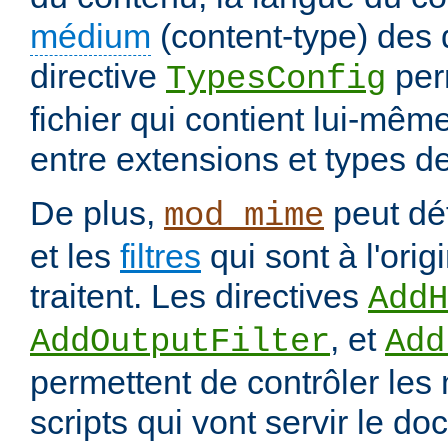
médium
(content-type) des
directive
per
TypesConfig
fichier qui contient lui-mêm
entre extensions et types d
De plus,
peut déf
mod_mime
et les
filtres
qui sont à l'orig
traitent. Les directives
AddH
, et
AddOutputFilter
Add
permettent de contrôler les
scripts qui vont servir le do