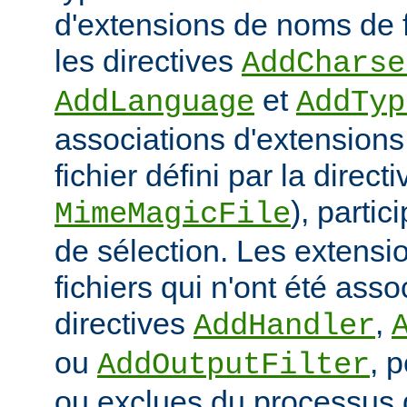
d'extensions de noms de f
les directives
AddCharse
et
AddLanguage
AddTyp
associations d'extensions 
fichier défini par la directi
), parti
MimeMagicFile
de sélection. Les extens
fichiers qui n'ont été ass
directives
,
AddHandler
ou
, 
AddOutputFilter
ou exclues du processus 