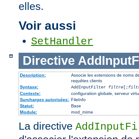
elles.
Voir aussi
SetHandler
Directive
AddInputFi
Description:
Associe les extensions de noms de fi
requêtes clients
Syntaxe:
AddInputFilter
filtre
[;
filt
Contexte:
configuration globale, serveur virtu
Surcharges autorisées:
FileInfo
Statut:
Base
Module:
mod_mime
La directive
AddInputFi