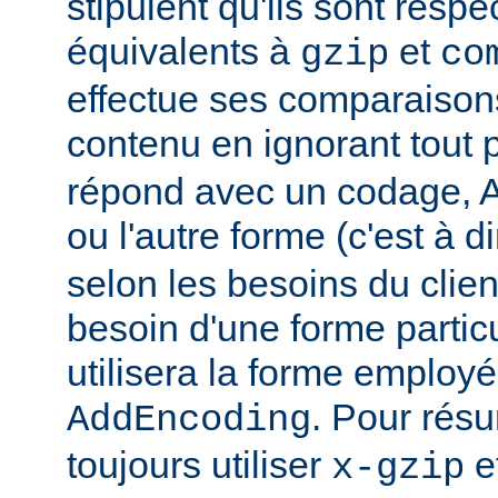
stipulent qu'ils sont resp
équivalents à
et
gzip
co
effectue ses comparaiso
contenu en ignorant tout 
répond avec un codage, Ap
ou l'autre forme (c'est à d
selon les besoins du client
besoin d'une forme partic
utilisera la forme employé
. Pour rés
AddEncoding
toujours utiliser
e
x-gzip