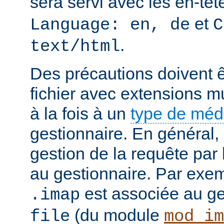
sera servi avec les en-tê
et
Language: en, de
C
.
text/html
Des précautions doivent ê
fichier avec extensions mu
à la fois à un
type de mé
gestionnaire. En général, 
gestion de la requête par
au gestionnaire. Par exemp
est associée au g
.imap
(du module
file
mod_im