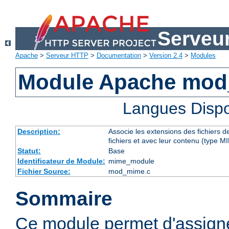
Serveu
Apache
>
Serveur HTTP
>
Documentation
>
Version 2.4
>
Modules
Module Apache mo
Langues Dispo
Description:
Associe les extensions des fichiers 
fichiers et avec leur contenu (type M
Statut:
Base
Identificateur de Module:
mime_module
Fichier Source:
mod_mime.c
Sommaire
Ce module permet d'assig