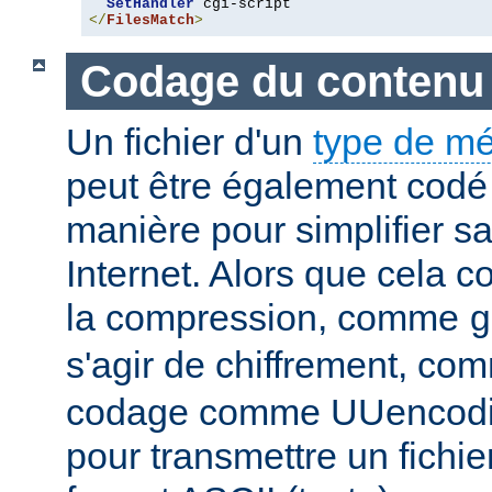
SetHandler
</
FilesMatch
>
Codage du contenu
Un fichier d'un
type de m
peut être également codé 
manière pour simplifier s
Internet. Alors que cela 
la compression, comme
g
s'agir de chiffrement, c
codage comme UUencodin
pour transmettre un fichie