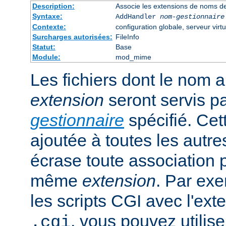
Description:
Associe les extensions de noms de
Syntaxe:
AddHandler
nom-gestionnaire
Contexte:
configuration globale, serveur virtu
Surcharges autorisées:
FileInfo
Statut:
Base
Module:
mod_mime
Les fichiers dont le nom 
extension
seront servis p
gestionnaire
spécifié. Cet
ajoutée à toutes les autre
écrase toute association 
même
extension
. Par exe
les scripts CGI avec l'exte
, vous pouvez utiliser
.cgi