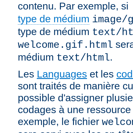
contenu. Par exemple, si
type de médium
image/
type de médium
text/h
sera
welcome.gif.html
médium
.
text/html
Les
Languages
et les
cod
sont traités de manière cum
possible d'assigner plusi
codages à une ressource p
exemple, le fichier
welco