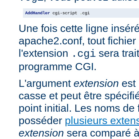
AddHandler
 cgi-script 
.
cgi
Une fois cette ligne insér
apache2.conf, tout fichie
l'extension
sera trai
.cgi
programme CGI.
L'argument
extension
est 
casse et peut être spécifi
point initial. Les noms de
posséder
plusieurs exten
extension
sera comparé à