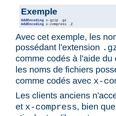
Exemple
AddEncoding
 x-gzip 
.
AddEncoding
 x-compress 
.
Z
Avec cet exemple, les nom
possédant l'extension
.g
comme codés à l'aide du
les noms de fichiers poss
comme codés avec
x-co
Les clients anciens n'ac
et
, bien que
x-compress