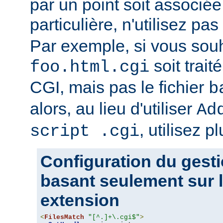
par un point soit associ
particulière, n'utilisez pas
Par exemple, si vous souh
soit trait
foo.html.cgi
CGI, mais pas le fichier
b
alors, au lieu d'utiliser
Ad
, utilisez pl
script .cgi
Configuration du gesti
basant seulement sur l
extension
<
FilesMatch
"[^.]+\.cgi$"
>