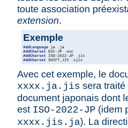
toute association préexis
extension
.
Exemple
AddLanguage
 ja 
.
AddCharset
 EUC-JP 
.
AddCharset
 ISO-2022-JP 
.
AddCharset
 SHIFT_JIS 
.
sjis
Avec cet exemple, le do
sera traité
xxxx.ja.jis
document japonais dont le
est
(idem 
ISO-2022-JP
). La direc
xxxx.jis.ja