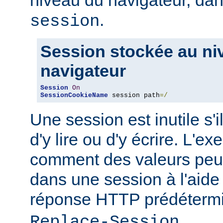
niveau du navigateur, d
.
session
Session stockée au ni
navigateur
Session
On
SessionCookieName
 session path
=/
Une session est inutile s'i
d'y lire ou d'y écrire. L'
comment des valeurs peuv
dans une session à l'aide
réponse HTTP prédéter
.
Replace-Session