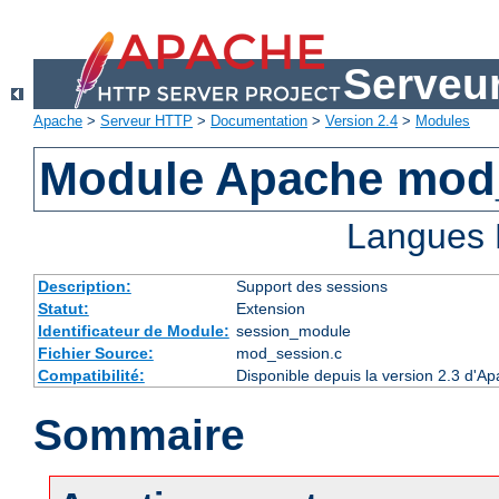
Serveu
Apache
>
Serveur HTTP
>
Documentation
>
Version 2.4
>
Modules
Module Apache mod
Langues 
Description:
Support des sessions
Statut:
Extension
Identificateur de Module:
session_module
Fichier Source:
mod_session.c
Compatibilité:
Disponible depuis la version 2.3 d'A
Sommaire