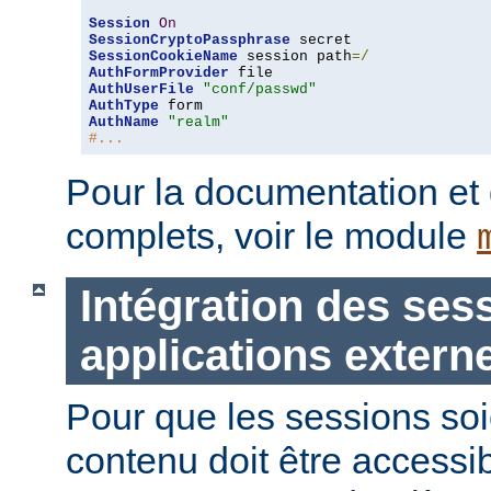
Session
On
SessionCryptoPassphrase
SessionCookieName
 session path
=/
AuthFormProvider
AuthUserFile
"conf/passwd"
AuthType
AuthName
"realm"
#...
Pour la documentation et
complets, voir le module
Intégration des ses
applications extern
Pour que les sessions soie
contenu doit être accessi