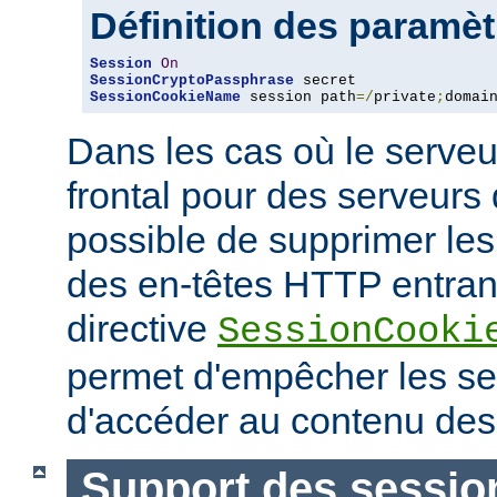
Définition des paramè
Session
On
SessionCryptoPassphrase
SessionCookieName
 session path
=/
private
;
domai
Dans les cas où le serveu
frontal pour des serveurs d
possible de supprimer le
des en-têtes HTTP entrant
directive
SessionCooki
permet d'empêcher les ser
d'accéder au contenu des
Support des sessio