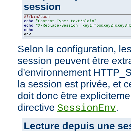
session
#!/bin/bash
echo
"Content-Type: text/plain"
echo
"X-Replace-Session: key1=foo&key2=&key3=
echo
env
Selon la configuration, le
session peuvent être extra
d'environnement HTTP_S
la session est privée, et c
doit donc être expliciteme
directive
.
SessionEnv
Lecture depuis une se