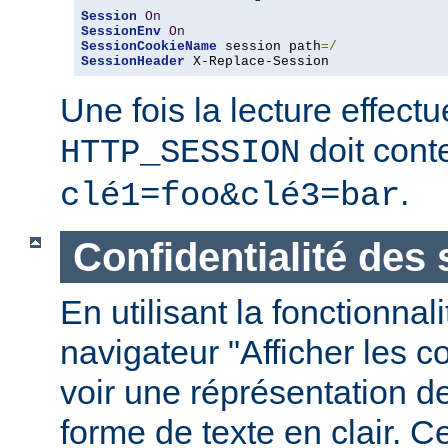
Session
On
SessionEnv
On
SessionCookieName
 session path
=/
SessionHeader
 X-Replace-Session
Une fois la lecture effect
doit conte
HTTP_SESSION
.
clé1=foo&clé3=bar
Confidentialité des
En utilisant la fonctionnal
navigateur "Afficher les 
voir une réprésentation d
forme de texte en clair. C