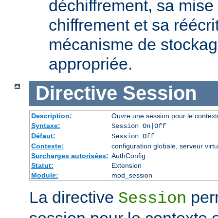
déchiffrement, sa mise 
chiffrement et sa réécri
mécanisme de stockage
appropriée.
Directive
Session
Description:
Ouvre une session pour le context
Syntaxe:
Session On|Off
Défaut:
Session Off
Contexte:
configuration globale, serveur virtu
Surcharges autorisées:
AuthConfig
Statut:
Extension
Module:
mod_session
La directive
perm
Session
session pour le contexte 