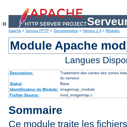
Serveu
Apache
>
Serveur HTTP
>
Documentation
>
Version 2.4
>
Modules
Module Apache mo
Langues Dispo
Description:
Traitement des cartes des zones int
du serveur
Statut:
Base
Identificateur de Module:
imagemap_module
Fichier Source:
mod_imagemap.c
Sommaire
Ce module traite les fichier