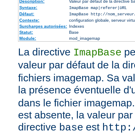
Description:
Valeur par défaut de la directive
b
Syntaxe:
ImapBase map|referer|
URL
Défaut:
ImapBase http://nom_serveur
Contexte:
configuration globale, serveur virtu
Surcharges autorisées:
Indexes
Statut:
Base
Module:
mod_imagemap
La directive
per
ImapBase
valeur par défaut de la di
fichiers imagemap. Sa val
la présence éventuelle d'
dans le fichier imagemap. 
est absente, la valeur par
directive
est
base
http: