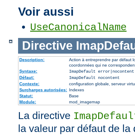
Voir aussi
UseCanonicalName
Directive
ImapDefau
Description:
Action à entreprendre par défaut 
coordonnées qui ne correspondent
Syntaxe:
ImapDefault error|nocontent
Défaut:
ImapDefault nocontent
Contexte:
configuration globale, serveur virtu
Surcharges autorisées:
Indexes
Statut:
Base
Module:
mod_imagemap
La directive
ImapDefaul
la valeur par défaut de la