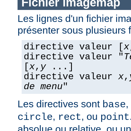
Fichier imagemap
Les lignes d'un fichier 
présenter sous plusieurs 
directive valeur [
x
directive valeur "
T
[
x
,
y
...]
directive valeur
x
,
de menu
"
Les directives sont
,
base
,
, ou
circle
rect
point
absolue ou relative, ou u