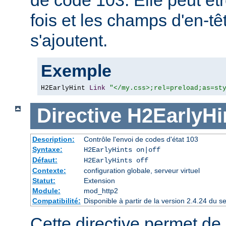
fois et les champs d'en-
s'ajoutent.
Exemple
H2EarlyHint 
Link
"</my.css>;rel=preload;as=st
Directive
H2EarlyHi
Description:
Contrôle l'envoi de codes d'état 103
Syntaxe:
H2EarlyHints on|off
Défaut:
H2EarlyHints off
Contexte:
configuration globale, serveur virtuel
Statut:
Extension
Module:
mod_http2
Compatibilité:
Disponible à partir de la version 2.4.24 du
Cette directive permet de d