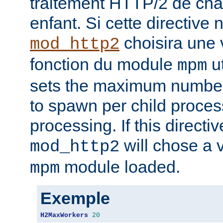
traitement HTTP/2 de ch
enfant. Si cette directive n
choisira une 
mod_http2
fonction du module
ut
mpm
sets the maximum number
to spawn per child proce
processing. If this directiv
will chose a v
mod_http2
module loaded.
mpm
Exemple
H2MaxWorkers
20