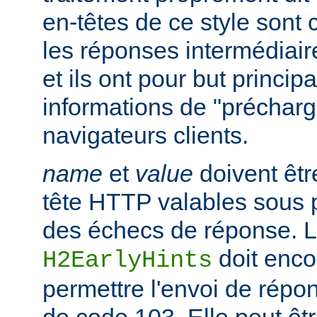
en-têtes de ce style sont
les réponses intermédiair
et ils ont pour but princip
informations de "préchar
navigateurs clients.
name
et
value
doivent êtr
tête HTTP valables sous 
des échecs de réponse. La
doit enco
H2EarlyHints
permettre l'envoi de répo
de code 103. Elle peut êt