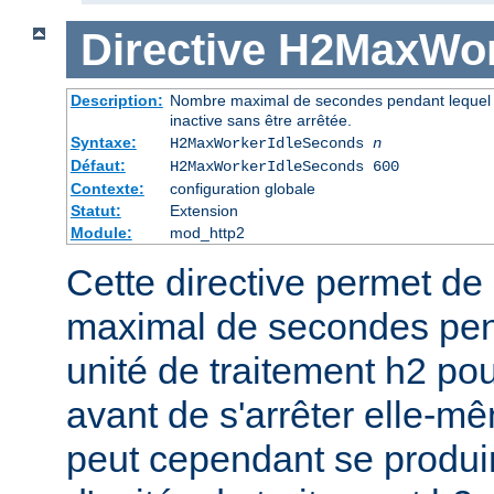
Directive
H2MaxWor
Description:
Nombre maximal de secondes pendant lequel u
inactive sans être arrêtée.
Syntaxe:
H2MaxWorkerIdleSeconds
n
Défaut:
H2MaxWorkerIdleSeconds 600
Contexte:
configuration globale
Statut:
Extension
Module:
mod_http2
Cette directive permet de 
maximal de secondes pen
unité de traitement h2 pou
avant de s'arrêter elle-mê
peut cependant se produi