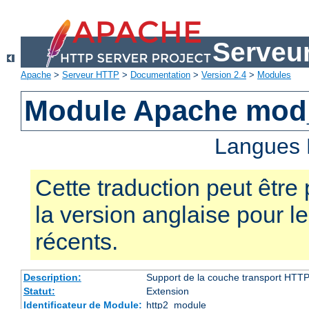
Serveu
Apache
>
Serveur HTTP
>
Documentation
>
Version 2.4
>
Modules
Module Apache mod
Langues 
Cette traduction peut être 
la version anglaise pour 
récents.
Description:
Support de la couche transport HTTP
Statut:
Extension
Identificateur de Module:
http2_module