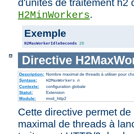
d'unités de traitement h2
.
H2MinWorkers
Exemple
H2MaxWorkerIdleSeconds
20
Directive
H2MaxWor
Description:
Nombre maximal de threads à utiliser pour ch
Syntaxe:
H2MaxWorkers
n
Contexte:
configuration globale
Statut:
Extension
Module:
mod_http2
Cette directive permet de 
maximal de threads à lanc