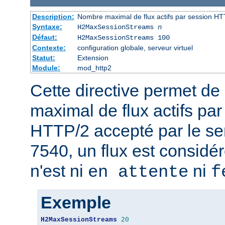
Description:
Nombre maximal de flux actifs par session HT
Syntaxe:
H2MaxSessionStreams
n
Défaut:
H2MaxSessionStreams 100
Contexte:
configuration globale, serveur virtuel
Statut:
Extension
Module:
mod_http2
Cette directive permet de 
maximal de flux actifs pa
HTTP/2 accepté par le se
7540, un flux est considér
n'est ni
ni
en attente
f
Exemple
H2MaxSessionStreams
20