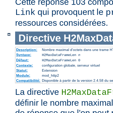
Cette réponse 103 compor
qui provoquent le
Link
p
ressources considérées.
Directive
H2MaxDat
Description:
Nombre maximal d'octets dans une trame 
Syntaxe:
H2MaxDataFrameLen
n
Défaut:
H2MaxDataFrameLen 0
Contexte:
configuration globale, serveur virtuel
Statut:
Extension
Module:
mod_http2
Compatibilité:
Disponible à partir de la version 2.4.58 du
La directive
H2MaxDataF
définir le nombre maximal
de réponse que l'on peut