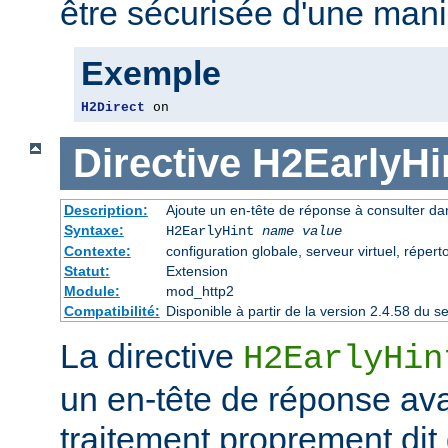
être sécurisée d'une mani
Exemple
H2Direct
 on
Directive
H2EarlyHi
Description:
Ajoute un en-tête de réponse à consulter dan
Syntaxe:
H2EarlyHint
name
value
Contexte:
configuration globale, serveur virtuel, répert
Statut:
Extension
Module:
mod_http2
Compatibilité:
Disponible à partir de la version 2.4.58 du
La directive
H2EarlyHin
un en-tête de réponse av
traitement proprement dit