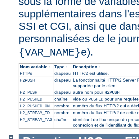
sous la forme de variabl
supplémentaires dans l'
SSI et CGI, ainsi que dan
personnalisées de le journ
).
{VAR_NAME}e
Nom variable :
Type :
Description :
drapeau
HTTP/2 est utilisé.
HTTPe
drapeau
La fonctionnalité HTTP/2 Server P
H2PUSH
supportée par le client.
drapeau
autre nom pour
H2_PUSH
H2PUSH
chaîne
vide ou
pour une requête 
H2_PUSHED
PUSHED
nombre
numéro du flux HTTP/2 qui a décl
H2_PUSHED_ON
nombre
numéro du flux HTTP/2 de cette 
H2_STREAM_ID
chaîne
identifiant de flux unique du pro
H2_STREAM_TAG
connexion et de l'identifiant du f