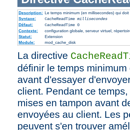
Description:
Le temps minimum (en millisecondes) qui doit 
Syntaxe:
CacheReadTime
millisecondes
Défaut:
CacheReadTime 0
Contexte:
configuration globale, serveur virtuel, répertoi
Statut:
Extension
Module:
mod_cache_disk
La directive
CacheReadT
définir le temps minimum q
avant d'essayer d'envoye
client. Pendant ce temps,
mises en tampon avant de
envoyées au client. Les 
peuvent s'en trouver amél