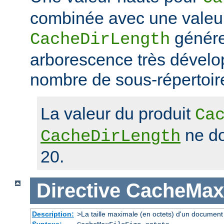
combinée avec une valeu
génére
CacheDirLength
arborescence très dévelop
nombre de sous-répertoir
La valeur du produit
Ca
ne do
CacheDirLength
20.
Directive
CacheMaxF
Description:
>La taille maximale (en octets) d'un document
Syntaxe: