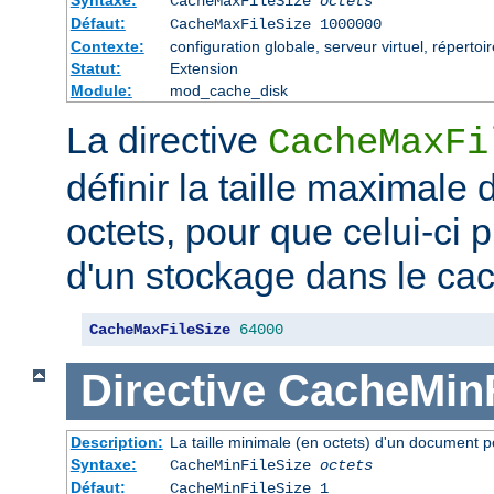
CacheMaxFileSize
octets
Défaut:
CacheMaxFileSize 1000000
Contexte:
configuration globale, serveur virtuel, répertoi
Statut:
Extension
Module:
mod_cache_disk
La directive
CacheMaxFi
définir la taille maximale
octets, pour que celui-ci p
d'un stockage dans le ca
CacheMaxFileSize
64000
Directive
CacheMinF
Description:
La taille minimale (en octets) d'un document p
Syntaxe:
CacheMinFileSize
octets
Défaut:
CacheMinFileSize 1