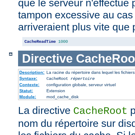
que le serveur n'effectue
tampon excessive au cas
arriveraient plus vite que 
CacheReadTime
1000
Directive
CacheRoo
Description:
La racine du répertoire dans lequel les fichie
Syntaxe:
CacheRoot
répertoire
Contexte:
configuration globale, serveur virtuel
Statut:
Extension
Module:
mod_cache_disk
La directive
p
CacheRoot
nom du répertoire sur dis