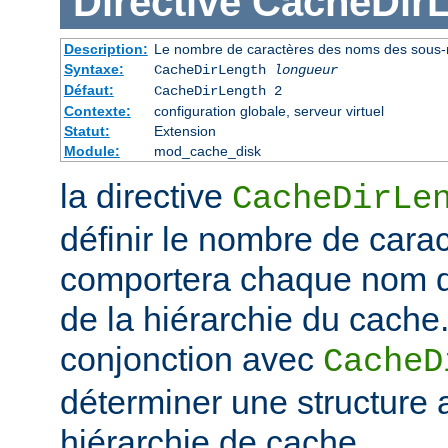
Directive
CacheDir
Description:
Le nombre de caractères des noms des sous-r
Syntaxe:
CacheDirLength
longueur
Défaut:
CacheDirLength 2
Contexte:
configuration globale, serveur virtuel
Statut:
Extension
Module:
mod_cache_disk
la directive
CacheDirLe
définir le nombre de cara
comportera chaque nom d
de la hiérarchie du cache. 
conjonction avec
CacheD
déterminer une structure 
hiérarchie de cache.