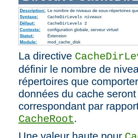
Description:
Le nombre de niveaux de sous-répertoires qu
Syntaxe:
CacheDirLevels
niveaux
Défaut:
CacheDirLevels 2
Contexte:
configuration globale, serveur virtuel
Statut:
Extension
Module:
mod_cache_disk
La directive
CacheDirLe
définir le nombre de nive
répertoires que comporter
données du cache seront
correspondant par rapport
.
CacheRoot
Une valeur haute pour
Ca