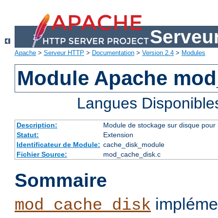
Serveu
Apache
>
Serveur HTTP
>
Documentation
>
Version 2.4
>
Modules
Module Apache mod
Langues Disponible
Description:
Module de stockage sur disque pour l
Statut:
Extension
Identificateur de Module:
cache_disk_module
Fichier Source:
mod_cache_disk.c
Sommaire
implémen
mod_cache_disk