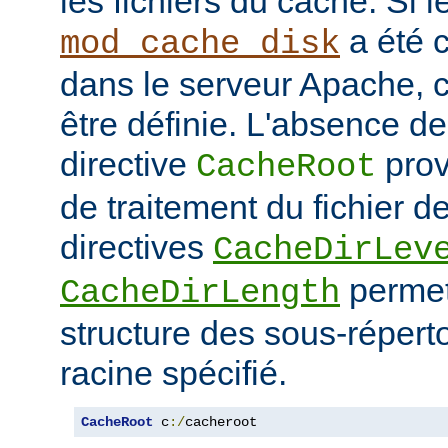
les fichiers du cache. Si 
a été 
mod_cache_disk
dans le serveur Apache, c
être définie. L'absence de 
directive
prov
CacheRoot
de traitement du fichier d
directives
CacheDirLev
permett
CacheDirLength
structure des sous-réperto
racine spécifié.
CacheRoot
 c
:/
cacheroot