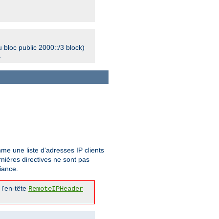
bloc public 2000::/3 block)
.
me une liste d'adresses IP clients
rnières directives ne sont pas
iance.
 l'en-tête
RemoteIPHeader