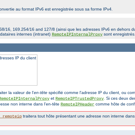
onvertie au format IPv6 est enregistrée sous sa forme IPv4.
68/16, 169.254/16 and 127/8 (ainsi que les adresses IPv6 en dehors du 
taires internes (intranet)
sont enregistrés
RemoteIPInternalProxy
dresses IP du client
iter la valeur de l'
en-tête
spécifié comme l'adresse IP du client, ou com
et
. Si ces deux de
RemoteIPInternalProxy
RemoteIPTrustedProxy
resse non interne dans l'en-tête
comme hôte de conf
RemoteIPHeader
traitera tout hôte présentant une adresse non interne dans
_remoteip