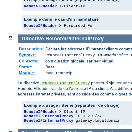
RemoteIPHeader
 X-Client-IP
Exemple dans le cas d'un mandataire
RemoteIPHeader
 X-Forwarded-For
Directive
RemoteIPInternalProxy
Description:
Déclare les adresses IP intranet clients com
Syntaxe:
RemoteIPInternalProxy
ip-mandataire
|
Contexte:
configuration globale, serveur virtuel
Statut:
Base
Module:
mod_remoteip
La directive
permet d'ajouter une o
RemoteIPInternalProxy
RemoteIPHeader valide de l'adresse IP du client. A la différen
adresses intranet privées, sont considérées comme dignes de
Exemple à usage interne (répartiteur de charge)
RemoteIPHeader
RemoteIPInternalProxy
10.0
.
2.0
/
24
RemoteIPInternalProxy
 gateway
.
localdomain