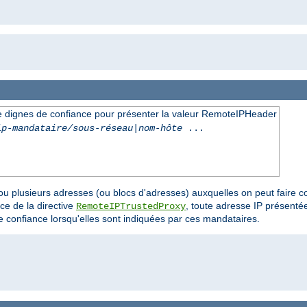
me dignes de confiance pour présenter la valeur RemoteIPHeader
ip-mandataire/sous-réseau
|
nom-hôte
...
u plusieurs adresses (ou blocs d'adresses) auxquelles on peut faire c
ce de la directive
, toute adresse IP présenté
RemoteIPTrustedProxy
 confiance lorsqu'elles sont indiquées par ces mandataires.