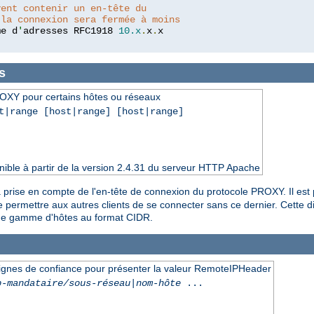
vent contenir un en-tête du
 la connexion sera fermée à moins
me d
'
adresses RFC1918 
10.x
.
x
.
s
ROXY pour certains hôtes ou réseaux
t|range [host|range] [host|range]
ible à partir de la version 2.4.31 du serveur HTTP Apache
 prise en compte de l'en-tête de connexion du protocole PROXY. Il est 
e permettre aux autres clients de se connecter sans ce dernier. Cette di
à une gamme d'hôtes au format CIDR.
t dignes de confiance pour présenter la valeur RemoteIPHeader
p-mandataire/sous-réseau
|
nom-hôte
...