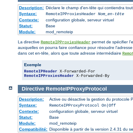
Description:
Déclare le champ d'en-tête qui contiendra tout
Syntaxe:
RemoteIPProxiesHeader
Nom_en-tête
Contexte:
configuration globale, serveur virtuel
Statut:
Base
Module:
mod_remoteip
La directive
permet de spécifier l'
RemoteIPProxiesHeader
auxquelles on pourra faire confiance pour résoudre l'adresse
dans cet en-tête, alors que toute adresse intermédiaire
Remo
Exemple
RemoteIPHeader
RemoteIPProxiesHeader
 X-Forwarded-By
Directive
RemoteIPProxyProtocol
Description:
Active ou désactive la gestion du protocol
Syntaxe:
RemoteIPProxyProtocol On|Off
Contexte:
configuration globale, serveur virtuel
Statut:
Base
Module:
mod_remoteip
Compatibilité:
Disponible à partir de la version 2.4.31 du