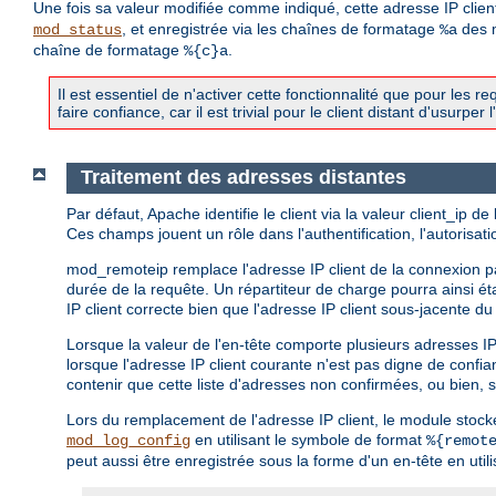
Une fois sa valeur modifiée comme indiqué, cette adresse IP client 
, et enregistrée via les chaînes de formatage
des 
mod_status
%a
chaîne de formatage
.
%{c}a
Il est essentiel de n'activer cette fonctionnalité que pour les
faire confiance, car il est trivial pour le client distant d'usurper l
Traitement des adresses distantes
Par défaut, Apache identifie le client via la valeur client_ip
Ces champs jouent un rôle dans l'authentification, l'autorisat
mod_remoteip remplace l'adresse IP client de la connexion pa
durée de la requête. Un répartiteur de charge pourra ainsi é
IP client correcte bien que l'adresse IP client sous-jacente d
Lorsque la valeur de l'en-tête comporte plusieurs adresses IP c
lorsque l'adresse IP client courante n'est pas digne de confi
contenir que cette liste d'adresses non confirmées, ou bien, 
Lors du remplacement de l'adresse IP client, le module stocke
en utilisant le symbole de format
mod_log_config
%{remot
peut aussi être enregistrée sous la forme d'un en-tête en utili