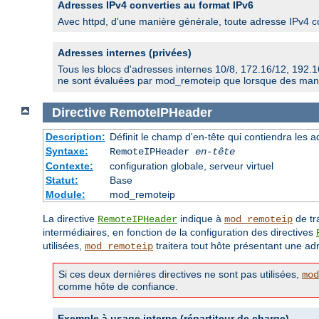
Adresses IPv4 converties au format IPv6
Avec httpd, d'une manière générale, toute adresse IPv4 c
Adresses internes (privées)
Tous les blocs d'adresses internes 10/8, 172.16/12, 192.1
ne sont évaluées par mod_remoteip que lorsque des manda
Directive
RemoteIPHeader
Description:
Définit le champ d'en-tête qui contiendra les a
Syntaxe:
RemoteIPHeader
en-tête
Contexte:
configuration globale, serveur virtuel
Statut:
Base
Module:
mod_remoteip
La directive
indique à
de tra
RemoteIPHeader
mod_remoteip
intermédiaires, en fonction de la configuration des directives
utilisées,
traitera tout hôte présentant une ad
mod_remoteip
Si ces deux dernières directives ne sont pas utilisées,
mod
comme hôte de confiance.
Exemple à usage interne (répartiteur de charge)