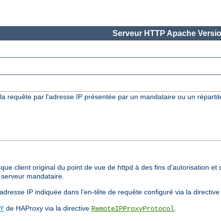
Serveur HTTP Apache Versio
la requête par l'adresse IP présentée par un mandataire ou un répartit
t que client original du point de vue de httpd à des fins d'autorisation e
n serveur mandataire.
adresse IP indiquée dans l'en-tête de requête configuré via la directiv
XY
de HAProxy via la directive
.
RemoteIPProxyProtocol