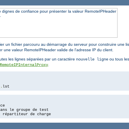
me dignes de confiance pour présenter la valeur RemoteIPHeader
r
er un fichier parcouru au démarrage du serveur pour construire une li
er une valeur RemoteIPHeader valide de l'adresse IP du client.
outes les lignes séparées par un caractère
ou tous les
nouvelle ligne
.
RemoteIPInternalProxy
s
.
lst
ce

ans le groupe de test

l répartiteur de charge