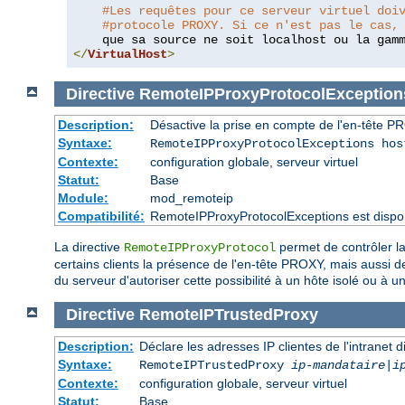
#Les requêtes pour ce serveur virtuel doi
#protocole PROXY. Si ce n'est pas le cas,
    que sa source ne soit localhost ou la gam
</
VirtualHost
>
Directive
RemoteIPProxyProtocolException
Description:
Désactive la prise en compte de l'en-tête P
Syntaxe:
RemoteIPProxyProtocolExceptions hos
Contexte:
configuration globale, serveur virtuel
Statut:
Base
Module:
mod_remoteip
Compatibilité:
RemoteIPProxyProtocolExceptions est dispon
La directive
permet de contrôler la
RemoteIPProxyProtocol
certains clients la présence de l'en-tête PROXY, mais aussi d
du serveur d'autoriser cette possibilité à un hôte isolé ou 
Directive
RemoteIPTrustedProxy
Description:
Déclare les adresses IP clientes de l'intrane
Syntaxe:
RemoteIPTrustedProxy
ip-mandataire
|
i
Contexte:
configuration globale, serveur virtuel
Statut:
Base