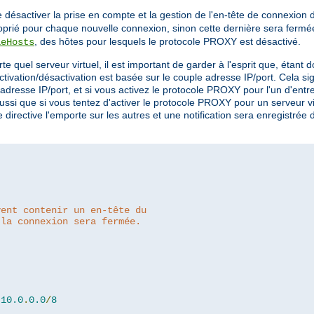
 désactiver la prise en compte et la gestion de l'en-tête de connexion 
prié pour chaque nouvelle connexion, sinon cette dernière sera fermée 
, des hôtes pour lesquels le protocole PROXY est désactivé.
leHosts
rte quel serveur virtuel, il est important de garder à l'esprit que, étan
ivation/désactivation est basée sur le couple adresse IP/port. Cela sig
resse IP/port, et si vous activez le protocole PROXY pour l'un d'entre e
ussi que si vous tentez d'activer le protocole PROXY pour un serveur vi
directive l'emporte sur les autres et une notification sera enregistrée 
vent contenir un en-tête du
 la connexion sera fermée.
10.0
.
0.0
/
8