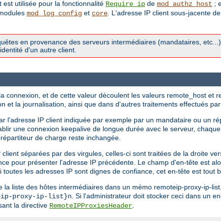
est utilisée pour la fonctionnalité
de
; e
Require ip
mod_authz_host
modules
et
. L'adresse IP client sous-jacente de
mod_log_config
core
 requêtes en provenance des serveurs intermédiaires (mandataires, etc...
'identité d'un autre client.
 de la connexion, et de cette valeur découlent les valeurs remote_host 
ion et la journalisation, ainsi que dans d'autres traitements effectués p
r l'adresse IP client indiquée par exemple par un mandataire ou un rép
tablir une connexion keepalive de longue durée avec le serveur, chaque
u répartiteur de charge reste inchangée.
lient séparées par des virgules, celles-ci sont traitées de la droite ver
ance pour présenter l'adresse IP précédente. Le champ d'en-tête est alo
si toutes les adresses IP sont dignes de confiance, cet en-tête est tou
 la liste des hôtes intermédiaires dans un mémo remoteip-proxy-ip-list, 
. Si l'administrateur doit stocker ceci dans un e
eip-proxy-ip-list}n
sant la directive
.
RemoteIPProxiesHeader