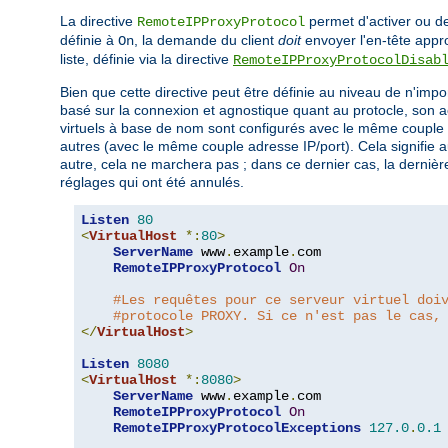
La directive
permet d'activer ou de
RemoteIPProxyProtocol
définie à
, la demande du client
doit
envoyer l'en-tête appro
On
liste, définie via la directive
RemoteIPProxyProtocolDisab
Bien que cette directive peut être définie au niveau de n'impo
basé sur la connexion et agnostique quant au protocle, son act
virtuels à base de nom sont configurés avec le même couple ad
autres (avec le même couple adresse IP/port). Cela signifie a
autre, cela ne marchera pas ; dans ce dernier cas, la dernière 
réglages qui ont été annulés.
Listen
80
<
VirtualHost
*:
80
>
ServerName
 www
.
example
.
com

RemoteIPProxyProtocol
On
#Les requêtes pour ce serveur virtuel doi
#protocole PROXY. Si ce n'est pas le cas,
</
VirtualHost
>
Listen
8080
<
VirtualHost
*:
8080
>
ServerName
 www
.
example
.
com

RemoteIPProxyProtocol
On
RemoteIPProxyProtocolExceptions
127.0
.
0.1