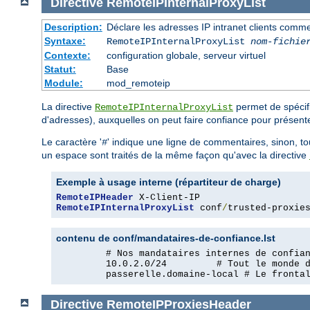
Directive
RemoteIPInternalProxyList
Description:
Déclare les adresses IP intranet clients com
Syntaxe:
RemoteIPInternalProxyList
nom-fichie
Contexte:
configuration globale, serveur virtuel
Statut:
Base
Module:
mod_remoteip
La directive
permet de spécifi
RemoteIPInternalProxyList
d'adresses), auxquelles on peut faire confiance pour présent
Le caractère '
' indique une ligne de commentaires, sinon, t
#
un espace sont traités de la même façon qu'avec la directive
Exemple à usage interne (répartiteur de charge)
RemoteIPHeader
RemoteIPInternalProxyList
 conf
/
trusted-proxie
contenu de conf/mandataires-de-confiance.lst
         # Nos mandataires internes de confian
         10.0.2.0/24         # Tout le monde d
         passerelle.domaine-local # Le fronta
Directive
RemoteIPProxiesHeader