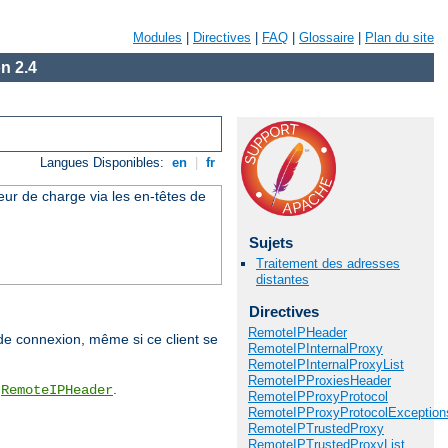
Modules
|
Directives
|
FAQ
|
Glossaire
|
Plan du site
n 2.4
Langues Disponibles:
en
|
fr
eur de charge via les en-têtes de
Sujets
Traitement des adresses
distantes
Directives
RemoteIPHeader
t de connexion, même si ce client se
RemoteIPInternalProxy
RemoteIPInternalProxyList
RemoteIPProxiesHeader
e
.
RemoteIPHeader
RemoteIPProxyProtocol
RemoteIPProxyProtocolException
RemoteIPTrustedProxy
RemoteIPTrustedProxyList