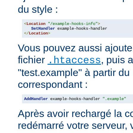
du style :
<
Location
"/example-hooks-info"
>
SetHandler
</
Location
>
Vous pouvez aussi ajouter
fichier
, puis 
.htaccess
"test.example" à partir du 
correspondant :
AddHandler
 example-hooks-handler 
".example"
Après avoir rechargé la c
redémarré votre serveur, 