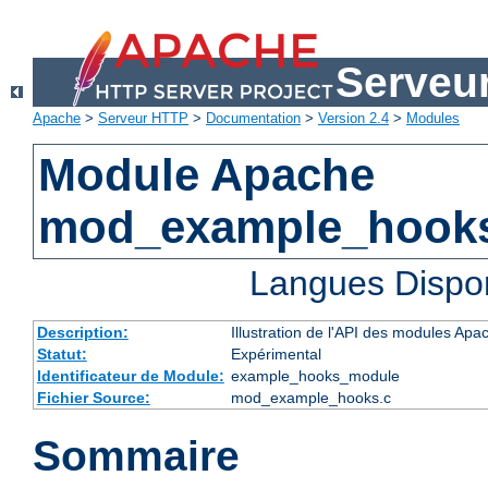
Serveu
Apache
>
Serveur HTTP
>
Documentation
>
Version 2.4
>
Modules
Module Apache
mod_example_hook
Langues Dispo
Description:
Illustration de l'API des modules Apa
Statut:
Expérimental
Identificateur de Module:
example_hooks_module
Fichier Source:
mod_example_hooks.c
Sommaire