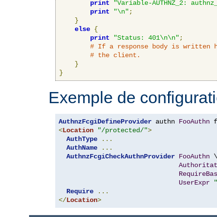
print
"Variable-AUTHNZ_2: authnz
print
"\n"
;
}
else
{
print
"Status: 401\n\n"
;
# If a response body is written 
# the client.
}
}
Exemple de configurati
AuthnzFcgiDefineProvider
 authn 
FooAuthn
 
<
Location
"/protected/"
>
AuthType
...
AuthName
...
AuthnzFcgiCheckAuthnProvider
FooAuthn
 \
Authorita
RequireBa
UserExpr
Require
...
</
Location
>