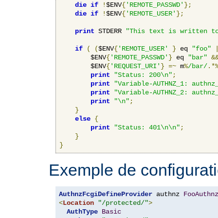
die
if
!
$ENV
{
'REMOTE_PASSWD'
};
die
if
!
$ENV
{
'REMOTE_USER'
};
print
 STDERR 
"This text is written t
if
(
(
$ENV
{
'REMOTE_USER'
}
 eq 
"foo"
        $ENV
{
'REMOTE_PASSWD'
}
 eq 
"bar"
&
        $ENV
{
'REQUEST_URI'
}
=~
 m
%
/bar/
.*
print
"Status: 200\n"
;
print
"Variable-AUTHNZ_1: authnz
print
"Variable-AUTHNZ_2: authnz
print
"\n"
;
}
else
{
print
"Status: 401\n\n"
;
}
}
Exemple de configurati
AuthnzFcgiDefineProvider
 authnz 
FooAuthn
<
Location
"/protected/"
>
AuthType
Basic