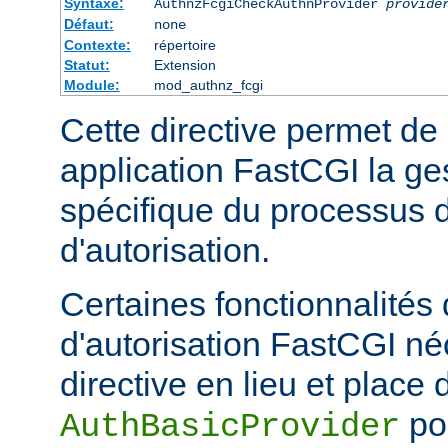
Syntaxe:
AuthnzFcgiCheckAuthnProvider
provide
Défaut:
none
Contexte:
répertoire
Statut:
Extension
Module:
mod_authnz_fcgi
Cette directive permet de
application FastCGI la ge
spécifique du processus d
d'autorisation.
Certaines fonctionnalités
d'autorisation FastCGI né
directive en lieu et place 
pou
AuthBasicProvider