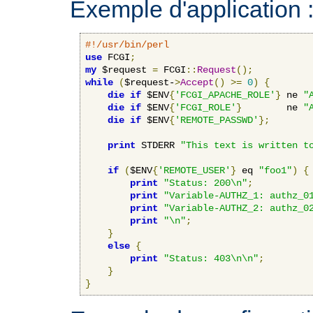
Exemple d'application 
#!/usr/bin/perl
use
 FCGI
;
my
 $request 
=
 FCGI
::
Request
();
while
(
$request-
>
Accept
()
>=
0
)
{
die
if
 $ENV
{
'FCGI_APACHE_ROLE'
}
 ne 
"
die
if
 $ENV
{
'FCGI_ROLE'
}
        ne 
"
die
if
 $ENV
{
'REMOTE_PASSWD'
};
print
 STDERR 
"This text is written t
if
(
$ENV
{
'REMOTE_USER'
}
 eq 
"foo1"
)
{
print
"Status: 200\n"
;
print
"Variable-AUTHZ_1: authz_0
print
"Variable-AUTHZ_2: authz_0
print
"\n"
;
}
else
{
print
"Status: 403\n\n"
;
}
}