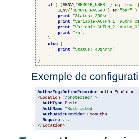
if
(
(
$ENV
{
'REMOTE_USER'
}
 eq 
"foo"
        $ENV
{
'REMOTE_PASSWD'
}
 eq 
"bar"
)
print
"Status: 200\n"
;
print
"Variable-AUTHN_1: authn_0
print
"Variable-AUTHN_2: authn_0
print
"\n"
;
}
else
{
print
"Status: 401\n\n"
;
}
}
Exemple de configurati
AuthnzFcgiDefineProvider
 authn 
FooAuthn
 
<
Location
"/protected/"
>
AuthType
Basic
AuthName
"Restricted"
AuthBasicProvider
FooAuthn
Require
...
</
Location
>