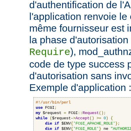
d'authentification de l'
l'application renvoie le
même fournisseur est 
la phase d'autorisation 
), mod_authnz
Require
code de type success 
d'autorisation sans invo
Exemple d'application 
#!/usr/bin/perl
use
 FCGI
;
my
 $request 
=
 FCGI
::
Request
();
while
(
$request-
>
Accept
()
>=
0
)
{
die
if
 $ENV
{
'FCGI_APACHE_ROLE'
};
die
if
 $ENV
{
'FCGI_ROLE'
}
 ne 
"AUTHORI