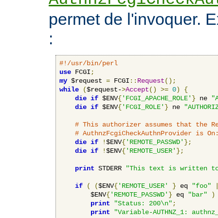
permet de l'invoquer. 
:
#!/usr/bin/perl
use
 FCGI
;
my
 $request 
=
 FCGI
::
Request
();
while
(
$request-
>
Accept
()
>=
0
)
{
die
if
 $ENV
{
'FCGI_APACHE_ROLE'
}
 ne 
"
die
if
 $ENV
{
'FCGI_ROLE'
}
 ne 
"AUTHORI
# This authorizer assumes that the R
# AuthnzFcgiCheckAuthnProvider is On
die
if
!
$ENV
{
'REMOTE_PASSWD'
};
die
if
!
$ENV
{
'REMOTE_USER'
};
print
 STDERR 
"This text is written t
if
(
(
$ENV
{
'REMOTE_USER'
}
 eq 
"foo"
        $ENV
{
'REMOTE_PASSWD'
}
 eq 
"bar"
)
print
"Status: 200\n"
;
print
"Variable-AUTHNZ_1: authnz