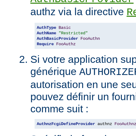
authz via la directive
R
AuthType
Basic
AuthName
"Restricted"
AuthBasicProvider
FooAuthn
Require
FooAuthz
Si votre application sup
générique
AUTHORIZE
autorisation en une seu
pouvez définir un four
comme suit :
AuthnzFcgiDefineProvider
 authnz 
FooAuthn