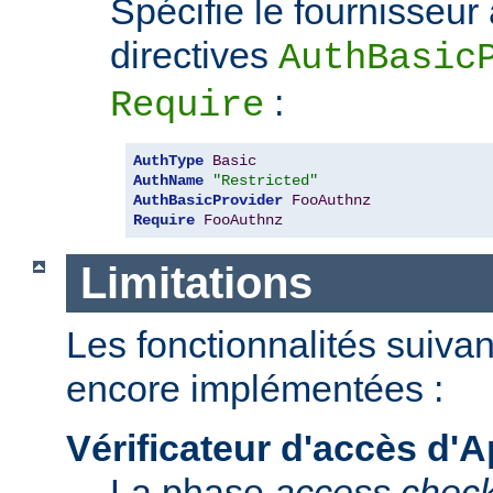
Spécifie le fournisseur
directives
AuthBasic
:
Require
AuthType
Basic
AuthName
"Restricted"
AuthBasicProvider
FooAuthnz
Require
FooAuthnz
Limitations
Les fonctionnalités suiva
encore implémentées :
Vérificateur d'accès d'
La phase
access chec