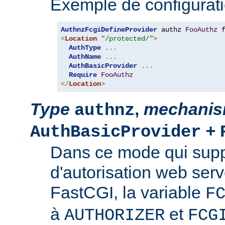
Exemple de configurati
AuthnzFcgiDefineProvider
 authz 
FooAuthz
 
<
Location
"/protected/"
>
AuthType
...
AuthName
...
AuthBasicProvider
...
Require
FooAuthz
</
Location
>
Type
,
mechani
authnz
+
AuthBasicProvider
Dans ce mode qui suppo
d'autorisation web serv
FastCGI, la variable
F
à
et
AUTHORIZER
FCG