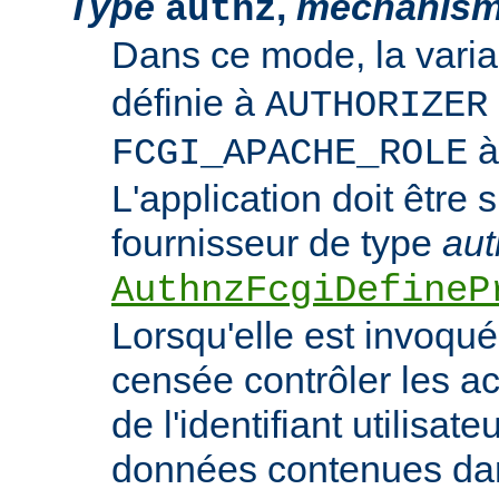
Type
,
mechanis
authz
Dans ce mode, la vari
définie à
AUTHORIZER
FCGI_APACHE_ROLE
L'application doit être 
fournisseur de type
aut
AuthnzFcgiDefineP
Lorsqu'elle est invoquée
censée contrôler les ac
de l'identifiant utilisate
données contenues dan