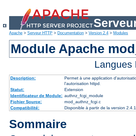
Serveu
Apache
>
Serveur HTTP
>
Documentation
>
Version 2.4
>
Modules
Module Apache mod
Langues 
Description:
Permet à une application d'autorisatio
l'autorisation httpd.
Statut:
Extension
Identificateur de Module:
authnz_fcgi_module
Fichier Source:
mod_authnz_fcgi.c
Compatibilité:
Disponible à partir de la version 2.
Sommaire