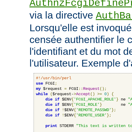
AuthnzFcgiDefineP
via la directive
AuthBa
Lorsqu'elle est invoquée
censée authentifier le c
l'identifiant et du mot 
l'utilisateur. Exemple d'
#!/usr/bin/perl
use
 FCGI
;
my
 $request 
=
 FCGI
::
Request
();
while
(
$request-
>
Accept
()
>=
0
)
{
die
if
 $ENV
{
'FCGI_APACHE_ROLE'
}
 ne 
"
die
if
 $ENV
{
'FCGI_ROLE'
}
        ne 
"
die
if
!
$ENV
{
'REMOTE_PASSWD'
};
die
if
!
$ENV
{
'REMOTE_USER'
};
print
 STDERR 
"This text is written t