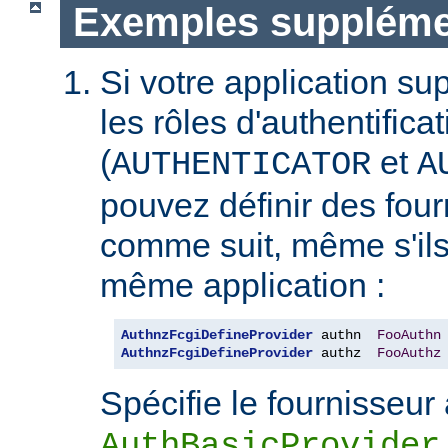
Exemples suppléme
Si votre application s
les rôles d'authentificat
(
et
AUTHENTICATOR
A
pouvez définir des fou
comme suit, même s'ils
même application :
AuthnzFcgiDefineProvider
 authn  
FooAuthn
AuthnzFcgiDefineProvider
 authz  
FooAuthz
Spécifie le fournisseur 
AuthBasicProvider