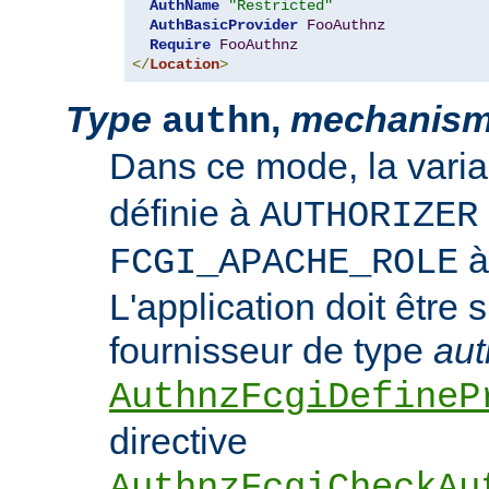
AuthName
"Restricted"
AuthBasicProvider
FooAuthnz
Require
FooAuthnz
</
Location
>
Type
,
mechanis
authn
Dans ce mode, la vari
définie à
AUTHORIZER
FCGI_APACHE_ROLE
L'application doit être 
fournisseur de type
aut
AuthnzFcgiDefineP
directive
AuthnzFcgiCheckAu