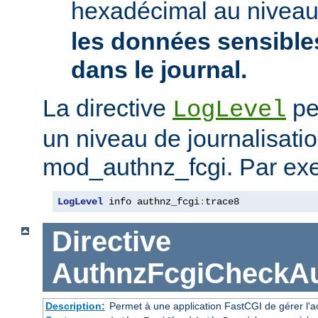
hexadécimal au nivea
les données sensibles
dans le journal.
La directive
pe
LogLevel
un niveau de journalisati
mod_authnz_fcgi. Par ex
LogLevel
 info authnz_fcgi
:
trace8
Directive
AuthnzFcgiCheckAu
Description:
Permet à une application FastCGI de gérer l'a