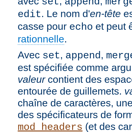
avec
,
,
set
append
merg
. Le nom d'
en-tête
es
edit
casse pour
et peut 
echo
rationnelle
.
Avec
,
,
set
append
merg
est spécifiée comme argu
valeur
contient des espaces
entourée de guillemets.
v
chaîne de caractères, un
des spécificateurs de for
(et des car
mod_headers