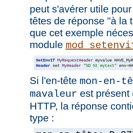
peut s'avérer utile pou
têtes de réponse "à la t
que cet exemple nécess
module
mod_setenvi
SetEnvIf
MyRequestHeader
Header
 set 
MyHeader
"%D %t mytext"
 env
=
H
Si l'en-tête
mon-en-tê
est présent 
mavaleur
HTTP, la réponse conti
type :