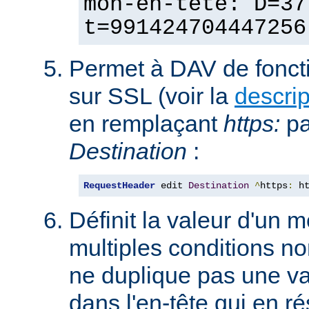
mon-en-tête: D=37
t=991424704447256
Permet à DAV de fonct
sur SSL (voir la
descri
en remplaçant
https:
p
Destination
:
RequestHeader
 edit 
Destination
^
https
:
 h
Définit la valeur d'un
multiples conditions n
ne duplique pas une va
dans l'en-tête qui en ré