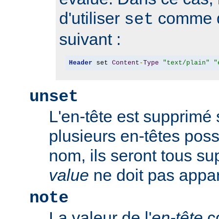
d'utiliser
comme d
set
suivant :
Header
 set 
Content
-
Type
"text/plain"
"
unset
L'en-tête est supprimé s'
plusieurs en-têtes po
nom, ils seront tous s
value
ne doit pas appar
note
La valeur de l'
en-tête
co