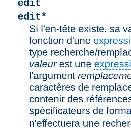
edit
edit*
Si l'en-tête existe, sa 
fonction d'une
expressi
type recherche/rempla
valeur
est une
expressi
l'argument
remplaceme
caractères de remplac
contenir des références
spécificateurs de form
n'effectuera une rech