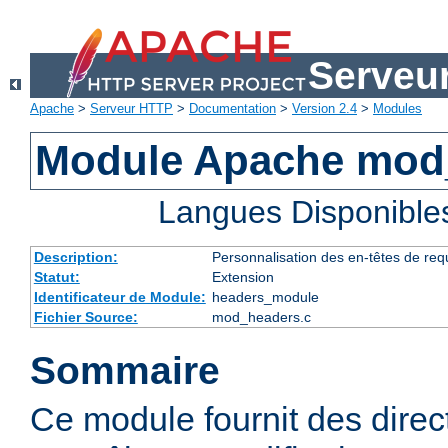
Serveu
Apache
>
Serveur HTTP
>
Documentation
>
Version 2.4
>
Modules
Module Apache mod
Langues Disponible
Description:
Personnalisation des en-têtes de re
Statut:
Extension
Identificateur de Module:
headers_module
Fichier Source:
mod_headers.c
Sommaire
Ce module fournit des direc