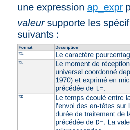
une expression
ap_expr
p
valeur
supporte les spécif
suivants :
Format
Description
Le caractère pourcenta
%%
Le moment de réception
%t
universel coordonné dep
1970) et exprimé en mic
précédée de
.
t=
Le temps écoulé entre la
%D
l'envoi des en-têtes sur l
durée de traitement de l
précédée de
. La val
D=