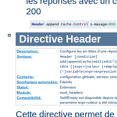
les réponses avec un 
200
Header
 append 
Cache
-
Control
 s-maxage
=
600
Directive
Header
Description:
Configure les en-têtes d'une rép
Syntaxe:
Header [
condition
]
add|append|echo|edit|edit*
tête
[[expr=]
valeur
[
rempla
[!]
variable
|expr=
expression
Contexte:
configuration globale, serveur virtu
Surcharges autorisées:
FileInfo
Statut:
Extension
Module:
mod_headers
Compatibilité:
SetIfEmpty est disponible depuis l
paramètre expr=valeur a été introd
Cette directive permet de