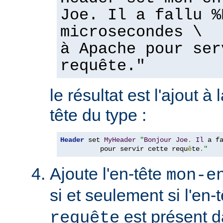
Joe. Il a fallu %
microsecondes \
à Apache pour ser
requête."
le résultat est l'ajout à
tête du type :
Header
 set 
MyHeader
"
Bonjour
Joe
.
Il
 a f
          pour servir cette requ
ê
te
.
"
Ajoute l'en-tête
mon-e
si et seulement si l'en-
est présent d
requête