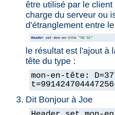
être utilisé par le clien
charge du serveur ou is
d'étranglement entre le 
Header
 set mon-en-t
ê
te 
"%D %t"
le résultat est l'ajout à
tête du type :
mon-en-tête: D=37
t=991424704447256
Dit Bonjour à Joe
Header set mon-en