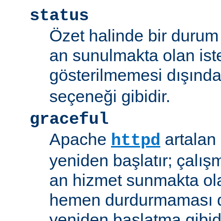
status
Özet halinde bir durum 
an sunulmakta olan ist
gösterilmemesi dışınd
seçeneği gibidir.
graceful
Apache
artalan
httpd
yeniden başlatır; çalışmı
an hizmet sunmakta ola
hemen durdurmaması d
yeniden başlatma gibidi