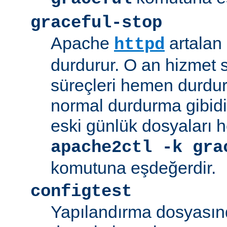
graceful-stop
Apache
artalan
httpd
durdurur. O an hizmet
süreçleri hemen durdu
normal durdurma gibidir
eski günlük dosyaları 
apache2ctl -k gra
komutuna eşdeğerdir.
configtest
Yapılandırma dosyasın