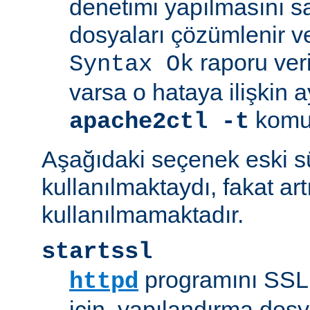
denetimi yapılmasını s
dosyaları çözümlenir ve
raporu veril
Syntax Ok
varsa o hataya ilişkin ayrı
komut
apache2ctl -t
Aşağıdaki seçenek eski 
kullanılmaktaydı, fakat art
kullanılmamaktadır.
startssl
programını SSL 
httpd
için, yapılandırma dosya