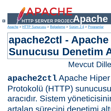
Apache 
Apache
>
HTTP Sunucusu
>
Belgeleme
>
Sürüm 2.4
>
Programlar
apache2ctl - Apach
Sunucusu Denetim 
Mevcut Dill
Apache Hiper 
apache2ctl
Protokolü (HTTP) sunucusu 
aracıdır. Sistem yöneticisi
artalan sürecini denetimi al