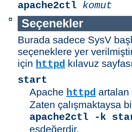
apache2ctl
komut
Seçenekler
Burada sadece SysV başl
seçeneklere yer verilmişt
için
kılavuz sayfas
httpd
start
Apache
artalan 
httpd
Zaten çalışmaktaysa bir
apache2ctl -k sta
eşdeğerdir.