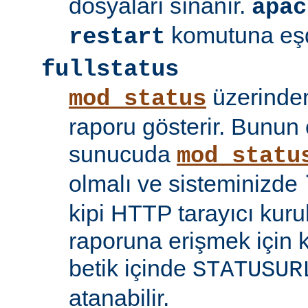
dosyaları sınanır.
apac
komutuna eşd
restart
fullstatus
üzerinden
mod_status
raporu gösterir. Bunun 
sunucuda
mod_statu
olmalı ve sisteminizde
kipi HTTP tarayıcı kuru
raporuna erişmek için 
betik içinde
STATUSUR
atanabilir.