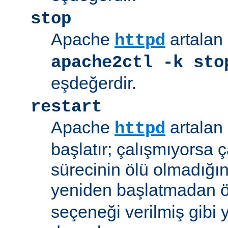
stop
Apache
artalan 
httpd
apache2ctl -k sto
eşdeğerdir.
restart
Apache
artalan 
httpd
başlatır; çalışmıyorsa çal
sürecinin ölü olmadığı
yeniden başlatmadan 
seçeneği verilmiş gibi