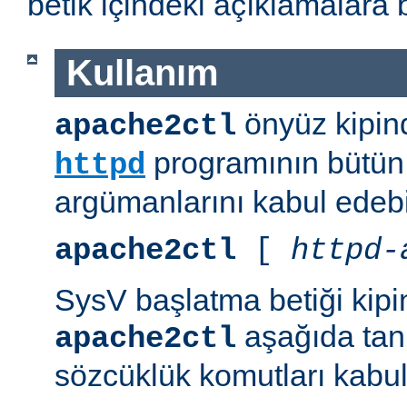
betik içindeki açıklamalara 
Kullanım
önyüz kipind
apache2ctl
programının bütün 
httpd
argümanlarını kabul edebil
apache2ctl
[
httpd-
SysV başlatma betiği kipi
aşağıda tanı
apache2ctl
sözcüklük komutları kabul