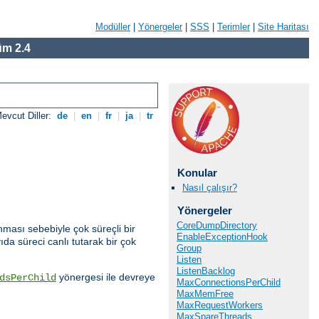
Modüller
|
Yönergeler
|
SSS
|
Terimler
|
Site Haritası
m 2.4
evcut Diller:
de
|
en
|
fr
|
ja
|
tr
Konular
Nasıl çalışır?
Yönergeler
CoreDumpDirectory
nması sebebiyle çok süreçli bir
EnableExceptionHook
da süreci canlı tutarak bir çok
Group
Listen
ListenBacklog
yönergesi ile devreye
dsPerChild
MaxConnectionsPerChild
MaxMemFree
MaxRequestWorkers
MaxSpareThreads