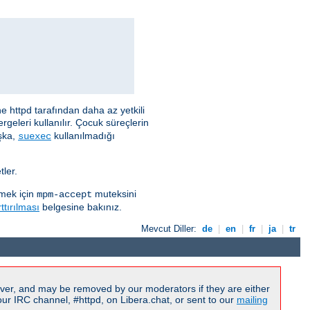
e httpd tarafından daha az yetkili
rgeleri kullanılır. Çocuk süreçlerin
aşka,
kullanılmadığı
suexec
ler.
rmek için
muteksini
mpm-accept
ttırılması
belgesine bakınız.
Mevcut Diller:
de
|
en
|
fr
|
ja
|
tr
ver, and may be removed by our moderators if they are either
r IRC channel, #httpd, on Libera.chat, or sent to our
mailing