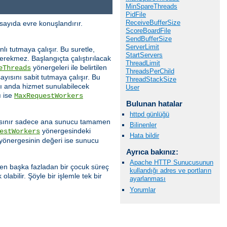
MinSpareThreads
PidFile
ReceiveBufferSize
sayıda evre konuşlandırır.
ScoreBoardFile
SendBufferSize
ServerLimit
ı tutmaya çalışır. Bu suretle,
StartServers
gerekmez. Başlangıçta çalıştırılacak
ThreadLimit
yönergeleri ile belirtilen
eThreads
ThreadsPerChild
yısını sabit tutmaya çalışır. Bu
ThreadStackSize
nı anda hizmet sunulabilecek
User
ı ise
MaxRequestWorkers
Bulunan hatalar
httpd günlüğü
 bu sınır sadece ana sunucu tamamen
Bilinenler
yönergesindeki
estWorkers
Hata bildir
yönergesinin değeri ise sunucu
Ayrıca bakınız:
Apache HTTP Sunucusunun
den başka fazladan bir çocuk süreç
kullandığı adres ve portların
abilir. Şöyle bir işlemle tek bir
ayarlanması
Yorumlar