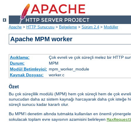
Apache
>
HTTP Sunucusu
>
Belgeleme
>
Sürüm 2.4
>
Modüller
Apache MPM worker
Açıklama:
Çok evreli ve çok süreçli melez bir HTTP sun
Durum:
MPM
Modül Betimleyici:
mpm_worker_module
Kaynak Dosyası:
worker.c
Özet
Bu çok süreçlilik modülü (MPM) hem çok süreçli hem de çok evreli o
sunucudan daha az sistem kaynağı harcayarak daha çok isteğe hizmet
süreçli sunucu kadar kararlı olur.
Bu MPM’i denetim altında tutmakta kullanılan en önemli yönergeler
sokulacak toplam evre sayısının azamisini belirleyen
MaxRequest