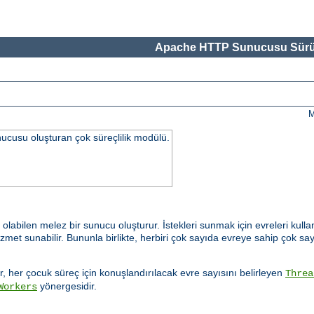
Apache HTTP Sunucusu Sürü
M
ucusu oluşturan çok süreçlilik modülü.
labilen melez bir sunucu oluşturur. İstekleri sunmak için evreleri kulla
 sunabilir. Bununla birlikte, herbiri çok sayıda evreye sahip çok sayı
, her çocuk süreç için konuşlandırılacak evre sayısını belirleyen
Threa
yönergesidir.
Workers