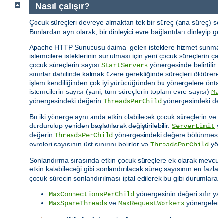
Nasıl çalışır?
Çocuk süreçleri devreye almaktan tek bir süreç (ana süreç) 
Bunlardan ayrı olarak, bir dinleyici evre bağlantıları dinleyip
Apache HTTP Sunucusu daima, gelen isteklere hizmet sunm
istemcilere isteklerinin sunulması için yeni çocuk süreçlerin 
çocuk süreçlerin sayısı
yönergesinde belirtili
StartServers
sınırlar dahilinde kalmak üzere gerektiğinde süreçleri öldürer
işlem kendiliğinden çok iyi yürüdüğünden bu yönergelere önta
istemcilerin sayısı (yani, tüm süreçlerin toplam evre sayısı)
M
yönergesindeki değerin
yönergesindeki değ
ThreadsPerChild
Bu iki yönerge aynı anda etkin olabilecek çocuk süreçlerin ve
durdurulup yeniden başlatılarak değiştirilebilir.
y
ServerLimit
değerin
yönergesindeki değere bölünmesi 
ThreadsPerChild
evreleri sayısının üst sınırını belirler ve
yö
ThreadsPerChild
Sonlandırma sırasında etkin çocuk süreçlere ek olarak mevcut
etkin kalabileceği gibi sonlandırılacak süreç sayısının en fazl
çocuk sürecin sonlandırılması iptal edilerek bu gibi durumlara 
yönergesinin değeri sıfır ya
MaxConnectionsPerChild
ve
yönergeleri
MaxSpareThreads
MaxRequestWorkers