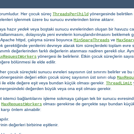
sorumludur. Her çocuk süreç
yönergesinde belirtilen 
ThreadsPerChild
 gelenleri işlenmek üzere bu sunucu evrelerinden birine aktarır.
aya hazır
yedek
veya boştaki sunucu evrelerinden oluşan bir havuzu canl
çatallanmasını, dolayısıyla yeni evrelerin konuşlandırılmasını beklemek 
r. Apache httpd, çalışma süresi boyunca
ve
MinSpareThreads
MaxSpar
ek gerektiğinde yenilerini devreye alarak tüm süreçlerdeki toplam evre sa
nımlı değerlerinden farklı değerlerin atanması nadiren gerekli olur. Ay
yönergesi ile belirlenir. Etkin çocuk süreçlerin sayıs
axRequestWorkers
ere bölünmesi ile elde edilir.
 her çocuk süreçteki sunucu evreleri sayısının üst sınırını belirler ve
önergesinin değeri etkin çocuk süreç sayısının üst sınırı olup
MaxRequ
ile elde değere eşit veya bundan küçük olması gerekir.
ThreadLimit
nergesindeki değerden büyük veya ona eşit olması gerekir.
 istemci bağlantılarını işleme sokmaya çalışan tek bir sunucu evresin
a
olması gerekirse de gerçekte sayı bundan küçük ol
MaxRequestWorkers
karşı önlem alınabilir:
pılır.
nin değerleri birbirine eşitlenir.