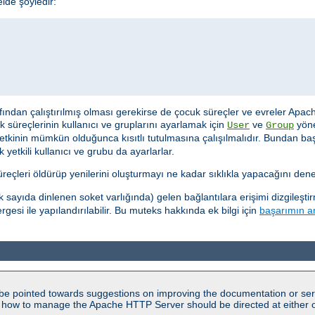
de şöyledir:
afından çalıştırılmış olması gerekirse de çocuk süreçler ve evreler Apach
cuk süreçlerinin kullanıcı ve gruplarını ayarlamak için
ve
yöne
User
Group
 yetkinin mümkün olduğunca kısıtlı tutulmasına çalışılmalıdır. Bundan b
yetkili kullanıcı ve grubu da ayarlarlar.
çleri öldürüp yenilerini oluşturmayı ne kadar sıklıkla yapacağını denet
ayıda dinlenen soket varlığında) gelen bağlantılara erişimi dizgileşti
gesi ile yapılandırılabilir. Bu muteks hakkında ek bilgi için
başarımın ar
be pointed towards suggestions on improving the documentation or ser
n how to manage the Apache HTTP Server should be directed at either ou