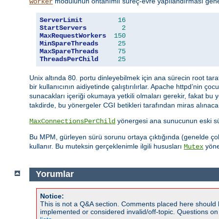
modülünün öntanımlı süreç-evre yapılandırması genel
worker
ServerLimit
16
StartServers
2
MaxRequestWorkers
150
MinSpareThreads
25
MaxSpareThreads
75
ThreadsPerChild
25
Unix altında 80. portu dinleyebilmek için ana sürecin root tar
bir kullanıcının aidiyetinde çalıştırılırlar. Apache httpd’nin ço
sunacakları içeriği okumaya yetkili olmaları gerekir, fakat bu
takdirde, bu yönergeler CGI betikleri tarafından miras alınacak 
yönergesi ana sunucunun eski süre
MaxConnectionsPerChild
Bu MPM, gürleyen sürü sorunu ortaya çıktığında (genelde çok s
kullanır. Bu muteksin gerçeklenimle ilgili hususları
yöner
Mutex
Yorumlar
Notice:
This is not a Q&A section. Comments placed here should 
implemented or considered invalid/off-topic. Questions o