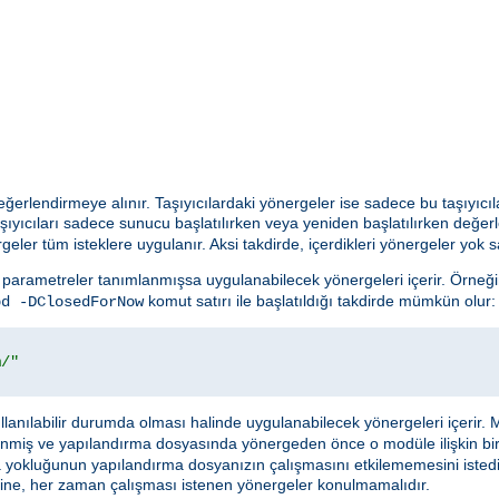
 değerlendirmeye alınır. Taşıyıcılardaki yönergeler ise sadece bu taşıyıcıl
şıyıcıları sadece sunucu başlatılırken veya yeniden başlatılırken değer
geler tüm isteklere uygulanır. Aksi takdirde, içerdikleri yönergeler yok sa
parametreler tanımlanmışsa uygulanabilecek yönergeleri içerir. Örneği
komut satırı ile başlatıldığı takdirde mümkün olur:
pd -DClosedForNow
m/"
anılabilir durumda olması halinde uygulanabilecek yönergeleri içerir. 
enmiş ve yapılandırma dosyasında yönergeden önce o modüle ilişkin bi
ya yokluğunun yapılandırma dosyanızın çalışmasını etkilememesini istedi
cı içine, her zaman çalışması istenen yönergeler konulmamalıdır.