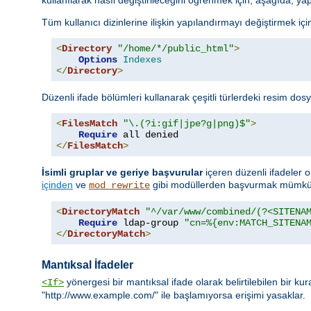
Tüm kullanıcı dizinlerine ilişkin yapılandırmayı değiştirmek için 
<
Directory
"/home/*/public_html"
>
Options
Indexes
</
Directory
>
Düzenli ifade bölümleri kullanarak çeşitli türlerdeki resim dosy
<
FilesMatch
"\.(?i:gif|jpe?g|png)$"
>
Require
</
FilesMatch
>
İsimli gruplar ve geriye başvurular
içeren düzenli ifadeler o
içinden
ve
gibi modüllerden başvurmak mümkün
mod_rewrite
<
DirectoryMatch
"^/var/www/combined/(?<SITENA
Require
 ldap-group 
"cn=%{env:MATCH_SITENA
</
DirectoryMatch
>
Mantıksal İfadeler
yönergesi bir mantıksal ifade olarak belirtilebilen bir ku
<If>
"http://www.example.com/" ile başlamıyorsa erişimi yasaklar.