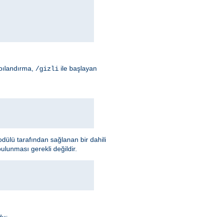
apılandırma,
ile başlayan
/gizli
ülü tarafından sağlanan bir dahili
ulunması gerekli değildir.
du: