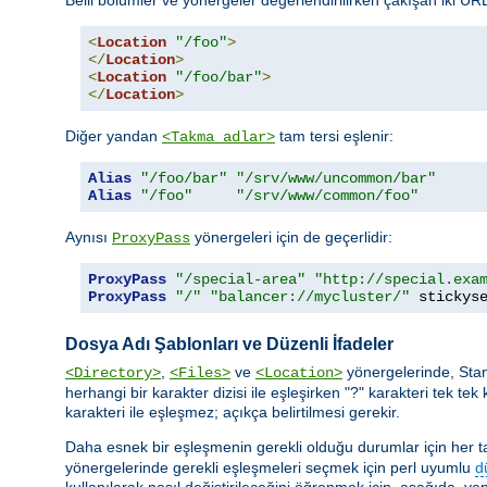
<
Location
"/foo"
>
</
Location
>
<
Location
"/foo/bar"
>
</
Location
>
Diğer yandan
tam tersi eşlenir:
<Takma adlar>
Alias
"/foo/bar"
"/srv/www/uncommon/bar"
Alias
"/foo"
"/srv/www/common/foo"
Aynısı
yönergeleri için de geçerlidir:
ProxyPass
ProxyPass
"/special-area"
"http://special.exa
ProxyPass
"/"
"balancer://mycluster/"
 stickys
Dosya Adı Şablonları ve Düzenli İfadeler
,
ve
yönergelerinde, Sta
<Directory>
<Files>
<Location>
herhangi bir karakter dizisi ile eşleşirken "?" karakteri tek tek 
karakteri ile eşleşmez; açıkça belirtilmesi gerekir.
Daha esnek bir eşleşmenin gerekli olduğu durumlar için her taşı
yönergelerinde gerekli eşleşmeleri seçmek için perl uyumlu
d
kullanılarak nasıl değiştirileceğini öğrenmek için, aşağıda, yap