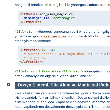
Aşağıdaki örnekte,
yönergesi sadece
MimeMagicFile
mod_m
<
IfModule
 mod_mime_magic
.
c
>
MimeMagicFile
"conf/magic"
</
IfModule
>
yönergesi sunucunun belli bir sürümünün çalışt
<IfVersion>
yönergeleri gibidir.
modülü farklı httpd sürümle
mod_version
amacıyla tasarlanmıştır.
<
IfVersion
>=
2.4
>
# burası sadece 2.4.0 veya daha üstü sürüml
# iş görür.
</
IfVersion
>
,
ve
yönergelerinin ön
<IfDefine>
<IfModule>
<IfVersion>
etmek amacıyla bir diğerinin içinde kullanılabilirler.
Dosya Sistemi, Site Alanı ve Mantıksal İfade
En sık kullanılan yapılandırma bölümü taşıyıcıları dosya sistem
ikisi arasındaki farkları bilmek önemlidir. Dosya sistemi diskl
sistemlerinde
altındayken Windows si
/usr/local/apache2
httpd yapılandırma dosyalarında dosya yolu belirtilirken tersbö