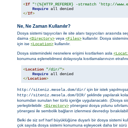
<
If
"!(%{HTTP_REFERER} -strmatch 'http://www.
Require
</
If
>
Ne, Ne Zaman Kullanılır?
Dosya sistemi taşıyıcıları ile site alanı taşıyıcıları arasın
daima
veya
kullanılır. Dosya sistemi
<Directory>
<Files>
için ise
kullanılır.
<Location>
Dosya sistemindeki nesnelere erişimi kısıtlarken asla
<Locat
konumuna eşlenebilmesi dolayısıyla kısıtlamalarınızın etrafın
<
Location
"/dir/"
>
Require
</
Location
>
için bir istek yapılmış
http://siteniz.mesela.dom/dir/
şeklinde yapılarak kolay
http://siteniz.mesela.dom/DIR/
konumdan sunulan her türlü içeriğe uygulanacaktı. (Dosya siste
yerleştirilebilir.
yönergesi dosya yolunu sıfırlam
<Directory>
yönergesi ile sembolik bağların izlenmesi devredışı bırakılabili
Belki de siz sırf harf büyüklüğüne duyarlı bir dosya sistemi ku
çok sayıda dosya sistemi konumuna eşleyecek daha bir sürü