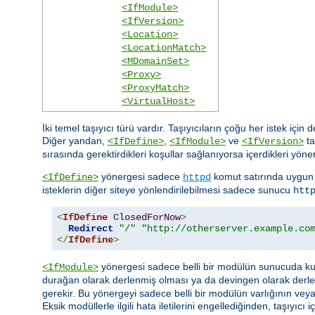
<IfModule>
<IfVersion>
<Location>
<LocationMatch>
<MDomainSet>
<Proxy>
<ProxyMatch>
<VirtualHost>
İki temel taşıyıcı türü vardır. Taşıyıcıların çoğu her istek için
Diğer yandan,
,
ve
ta
<IfDefine>
<IfModule>
<IfVersion>
sırasında gerektirdikleri koşullar sağlanıyorsa içerdikleri yöner
yönergesi sadece
komut satırında uygun 
<IfDefine>
httpd
isteklerin diğer siteye yönlendirilebilmesi sadece sunucu
htt
<
IfDefine
ClosedForNow
>
Redirect
"/"
"http://otherserver.example.co
</
IfDefine
>
yönergesi sadece belli bir modülün sunucuda kull
<IfModule>
durağan olarak derlenmiş olması ya da devingen olarak derl
gerekir. Bu yönergeyi sadece belli bir modülün varlığının ve
Eksik modüllerle ilgili hata iletilerini engellediğinden, taşıyı