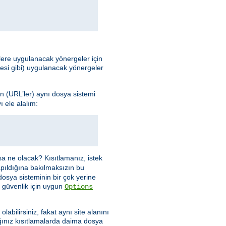
elere uygulanacak yönergeler için
mesi gibi) uygulanacak yönergeler
n (URL’ler) aynı dosya sistemi
 ele alalım:
sa ne olacak? Kısıtlamanız, istek
apıldığına bakılmaksızın bu
dosya sisteminin bir çok yerine
 güvenlik için uygun
Options
abilirsiniz, fakat aynı site alanını
ınız kısıtlamalarda daima dosya