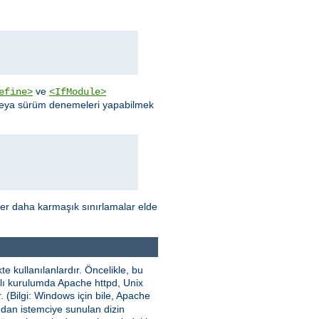
ve
efine>
<IfModule>
 veya sürüm denemeleri yapabilmek
ler daha karmaşık sınırlamalar elde
e kullanılanlardır. Öncelikle, bu
nımlı kurulumda Apache httpd, Unix
. (Bilgi: Windows için bile, Apache
ından istemciye sunulan dizin