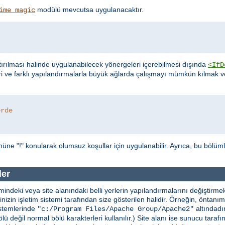
modülü mevcutsa uygulanacaktır.
ime_magic
ırılması halinde uygulanabilecek yönergeleri içerebilmesi dışında
<IfD
ri ve farklı yapılandırmalarla büyük ağlarda çalışmayı mümkün kılmak
erde
üne "!" konularak olumsuz koşullar için uygulanabilir. Ayrıca, bu bölüm
ler
indeki veya site alanındaki belli yerlerin yapılandırmalarını değiştirmekt
erinizin işletim sistemi tarafından size gösterilen halidir. Örneğin, önta
stemlerinde
altındadır
"c:/Program Files/Apache Group/Apache2"
lü değil normal bölü karakterleri kullanılır.) Site alanı ise sunucu taraf