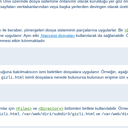
in Unix üzerinde dosya sistemine öntanımlı olarak kurulduğu yer göz ö
te sayfaları veritabanlarından veya başka yerlerden devingen olarak üretil
rı ile beraber, yönergeleri dosya sisteminin parçalarına uygularlar. Bir
<
ine uygulanır. Aynı etki
.htaccess dosyaları
kullanılarak da sağlanabilir.
lenmesi etkin kılınmaktadır.
uğuna bakılmaksızın ismi belirtilen dosyalara uygulanır. Örneğin, aşağ
e
isimli dosyalara nerede bulunursa bulunsun erişime izin 
gizli.html
ımlar için
ve
bölümleri birlikte kullanılabilir. Ör
<Files>
<Directory>
,
ve
izli.html
/var/web/dir1/subdir3/gizli.html
/var/web/di