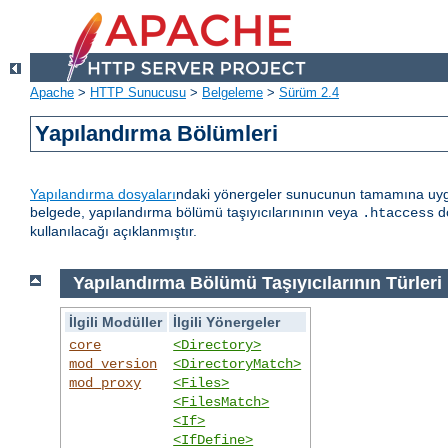
Apache
>
HTTP Sunucusu
>
Belgeleme
>
Sürüm 2.4
Yapılandırma Bölümleri
Yapılandırma dosyaları
ndaki yönergeler sunucunun tamamına uygula
belgede, yapılandırma bölümü taşıyıcılarınının veya
do
.htaccess
kullanılacağı açıklanmıştır.
Yapılandırma Bölümü Taşıyıcılarının Türleri
İlgili Modüller
İlgili Yönergeler
core
<Directory>
mod_version
<DirectoryMatch>
mod_proxy
<Files>
<FilesMatch>
<If>
<IfDefine>