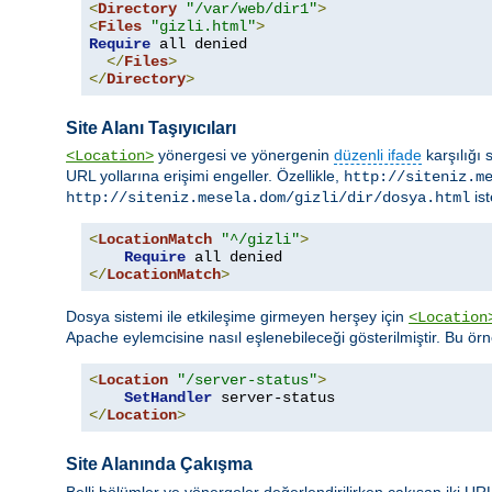
<
Directory
"/var/web/dir1"
>
<
Files
"gizli.html"
>
Require
 all denied

</
Files
>
</
Directory
>
Site Alanı Taşıyıcıları
yönergesi ve yönergenin
düzenli ifade
karşılığı 
<Location>
URL yollarına erişimi engeller. Özellikle,
http://siteniz.m
ist
http://siteniz.mesela.dom/gizli/dir/dosya.html
<
LocationMatch
"^/gizli"
>
Require
</
LocationMatch
>
Dosya sistemi ile etkileşime girmeyen herşey için
<Location
Apache eylemcisine nasıl eşlenebileceği gösterilmiştir. Bu ör
<
Location
"/server-status"
>
SetHandler
</
Location
>
Site Alanında Çakışma
Belli bölümler ve yönergeler değerlendirilirken çakışan iki URL