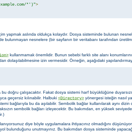
example.com/*')"
>
da seçim yapmak aslında oldukça kolaydır. Dosya sisteminde bulunan nesn
nde bulunmayan nesnelere (bir sayfanın bir veritabanı tarafından üretil
kullanmamak önemlidir. Bunun sebebi farklı site alanı konumlarını
ion>
dan dolaşılabilmesine izin vermesidir. Örneğin, aşağıdaki yapılandırmayı
sa bu doğru çalışacaktır. Fakat dosya sistemi harf büyüklüğüne duyarsız
ca geçersiz kılınabilir. Halbuki
yönergesi isteğin nasıl y
<Directory>
mi bağlarıyla bu da aşılabilir. Sembolik bağlar kullanılarak aynı dizin 
aksızın sembolik bağları izleyecektir. Bu bakımdan, en yüksek seviyede
r.)
llanıyorsunuz diye böyle uygulamalara ihtiyacınız olmadığını düşünüyor ol
 yol bulunduğunu unutmayınız. Bu bakımdan dosya sisteminde yapacağ