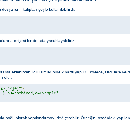
dosya ismi kalıpları şöyle kullanılabilirdi:
alarına erişimi bir defada yasaklayabiliriz:
rtama eklenirken ilgili isimler büyük harfli yapılır. Böylece, URL'lere ve
 olur.
ME>[^/]+)"
>
ME},ou=combined,o=Example"
rala bağlı olarak yapılandırmayı değiştirebilir. Örneğin, aşağıdaki yapıl