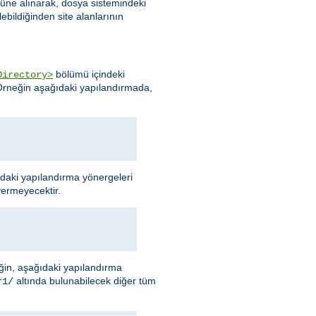
nüne alınarak, dosya sistemindeki
ebildiğinden site alanlarının
bölümü içindeki
Directory>
 Örneğin aşağıdaki yapılandırmada,
ıdaki yapılandırma yönergeleri
vermeyecektir.
neğin, aşağıdaki yapılandırma
altında bulunabilecek diğer tüm
r1/