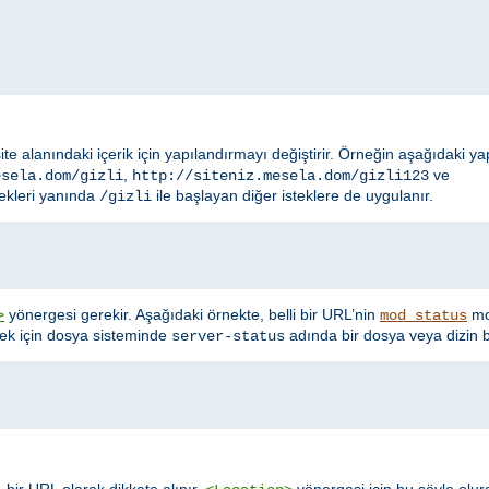
site alanındaki içerik için yapılandırmayı değiştirir. Örneğin aşağıdaki y
,
ve
esela.dom/gizli
http://siteniz.mesela.dom/gizli123
ekleri yanında
ile başlayan diğer isteklere de uygulanır.
/gizli
yönergesi gerekir. Aşağıdaki örnekte, belli bir URL’nin
mod
>
mod_status
nek için dosya sisteminde
adında bir dosya veya dizin b
server-status
 bir URL olarak dikkate alınır.
yönergesi için bu şöyle olur