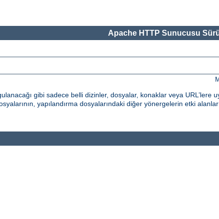
Apache HTTP Sunucusu Sürü
M
nacağı gibi sadece belli dizinler, dosyalar, konaklar veya URL’lere uy
syalarının, yapılandırma dosyalarındaki diğer yönergelerin etki alanların