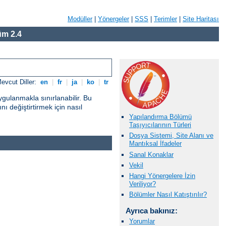
Modüller
|
Yönergeler
|
SSS
|
Terimler
|
Site Haritası
m 2.4
evcut Diller:
en
|
fr
|
ja
|
ko
|
tr
gulanmakla sınırlanabilir. Bu
ı değiştirtirmek için nasıl
Yapılandırma Bölümü
Taşıyıcılarının Türleri
Dosya Sistemi, Site Alanı ve
Mantıksal İfadeler
Sanal Konaklar
Vekil
Hangi Yönergelere İzin
Veriliyor?
Bölümler Nasıl Katıştırılır?
Ayrıca bakınız:
Yorumlar