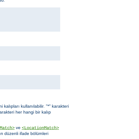
kalıpları kullanılabilir. "*" karakteri
karakteri her hangi bir kalıp
ve
Match>
<LocationMatch>
ın düzenli ifade bölümleri