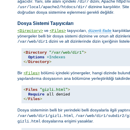
ağacıdır. Yani, site alanı içindeki
dizini, Apache httpd’n
/dir/
dizinine karşılıktır. Si
/usr/local/apache2/htdocs/dir/
doğrudan dosya sistemine eşlenmesi gerekli değildir.
Dosya Sistemi Taşıyıcıları
ve
taşıyıcıları,
düzenli ifade
karşılıkla
<Directory>
<Files>
yönergeler belli bir dosya sistemi dizinine ve onun alt dizinler
dizini ve alt dizinlerinde dizin içeriğinin liste
/var/web/dir1
<
Directory
"/var/web/dir1"
>
Options
+Indexes
</
Directory
>
Bir
bölümü içindeki yönergeler, hangi dizinde bulund
<Files>
yapılandırma dosyasının ana bölümüne yerleştirildiği takdird
<
Files
"gizli.html"
>
Require
</
Files
>
Dosya sisteminin belli bir yerindeki belli dosyalarla ilgili yaptır
,
/var/web/dir1/gizli.html
/var/web/dir1/subdir2/g
dosyalarına erişimi yasaklar.
gizli.html