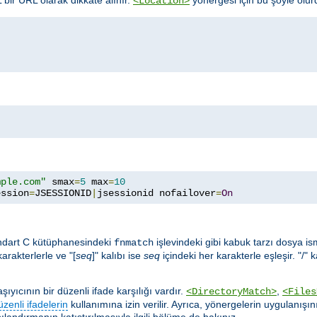
<Location>
mple.com"
 smax
=
5
 max
=
10
ession
=
JSESSIONID
|
jsessionid nofailover
=
On
ndart C kütüphanesindeki
işlevindeki gibi kabuk tarzı dosya ismi 
fnmatch
karakterlerle ve "[
seq
]" kalıbı ise
seq
içindeki her karakterle eşleşir. "/" 
yıcının bir düzenli ifade karşılığı vardır.
,
<DirectoryMatch>
<Files
üzenli ifadelerin
kullanımına izin verilir. Ayrıca, yönergelerin uygulanışın
ılandırmanın katıştırılmasıyla ilgili bölüme de bakınız.