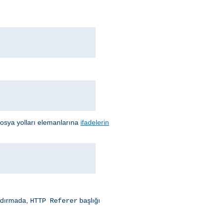
 dosya yolları elemanlarına
ifadelerin
andırmada,
başlığı
HTTP Referer