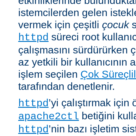
etkinliklerinde bulundukt
istemcilerden gelen istekl
vermek için çeşitli
çocuk
s
süreci root kullanıc
httpd
çalışmasını sürdürürken 
az yetkili bir kullanıcının 
işlem seçilen
Çok Süreçli
tarafından denetlenir.
’yi çalıştırmak için
httpd
betiğini kull
apache2ctl
’nin bazı işletim si
httpd