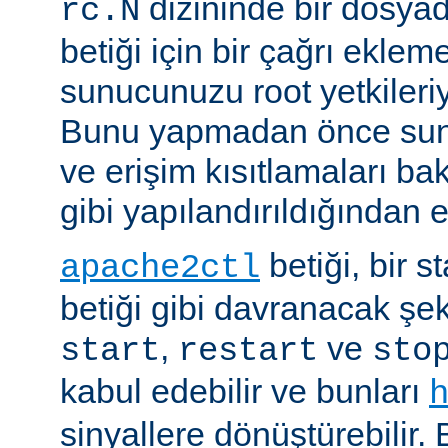
dizininde bir dosyad
rc.N
betiği için bir çağrı eklem
sunucunuzu root yetkileriy
Bunu yapmadan önce sun
ve erişim kısıtlamaları ba
gibi yapılandırıldığından 
betiği, bir s
apache2ctl
betiği gibi davranacak şek
,
ve
start
restart
sto
kabul edebilir ve bunları
sinyallere dönüştürebilir