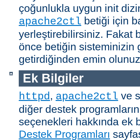
çoğunlukla uygun init dizi
betiği için b
apache2ctl
yerleştirebilirsiniz. Fak
önce betiğin sisteminizin 
getirdiğinden emin olunuz
Ek Bilgiler
,
ve s
httpd
apache2ctl
diğer destek programların
seçenekleri hakkında ek b
Destek Programları
sayfas