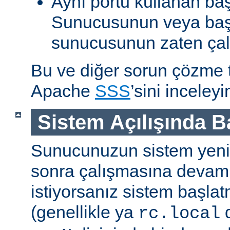
Aynı portu kullanan ba
Sunucusunun veya baş
sunucusunun zaten çal
Bu ve diğer sorun çözme ta
Apache
SSS
’sini inceleyi
Sistem Açılışında 
Sunucunuzun sistem yenid
sonra çalışmasına devam
istiyorsanız sistem başlat
(genellikle ya
d
rc.local