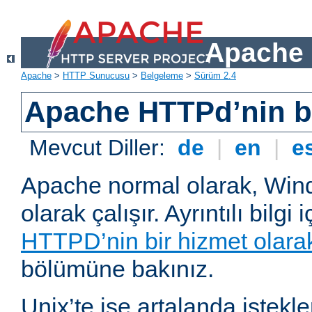
Apache 
Apache
>
HTTP Sunucusu
>
Belgeleme
>
Sürüm 2.4
Apache HTTPd’nin ba
Mevcut Diller:
de
|
en
|
e
Apache normal olarak, Wind
olarak çalışır. Ayrıntılı bilgi 
HTTPD’nin bir hizmet olarak 
bölümüne bakınız.
Unix’te ise artalanda istekl