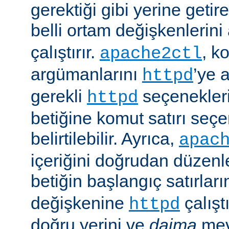
gerektiği gibi yerine getir
belli ortam değişkenlerini
çalıştırır.
, k
apache2ctl
argümanlarını
’ye 
httpd
gerekli
seçenekler
httpd
betiğine komut satırı seçe
belirtilebilir. Ayrıca,
apac
içeriğini doğrudan düzenl
betiğin başlangıç satırlar
değişkenine
çalışt
httpd
doğru yerini ve
daima
mev