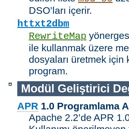
DSO’ları içerir.
httxt2dbm
yönerge
RewriteMap
ile kullanmak üzere me
dosyaları üretmek için k
program.
Modül Geliştirici Değ
APR
1.0 Programlama A
Apache 2.2’de APR 1.0 A
Kullanımı önerilmeyen 