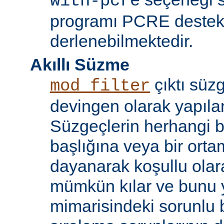
with-pcre
programı PCRE destekl
derlenebilmektedir.
Akıllı Süzme
çıktı süzg
mod_filter
devingen olarak yapılan
Süzgeçlerin herhangi bi
başlığına veya bir ort
dayanarak koşullu olara
mümkün kılar ve bunu 
mimarisindeki sorunlu b