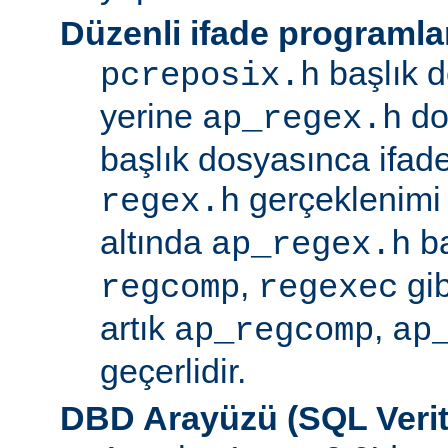
Düzenli ifade programla
başlık d
pcreposix.h
yerine
dos
ap_regex.h
başlık dosyasınca ifa
gerçeklenimi
regex.h
altında
ba
ap_regex.h
,
gib
regcomp
regexec
artık
,
ap_regcomp
ap
geçerlidir.
DBD Arayüzü (SQL Verit