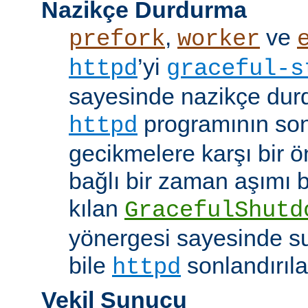
Nazikçe Durdurma
,
ve
prefork
worker
’yi
httpd
graceful-s
sayesinde nazikçe durd
programının son
httpd
gecikmelere karşı bir ö
bağlı bir zaman aşımı
kılan
GracefulShutd
yönergesi sayesinde s
bile
sonlandırıla
httpd
Vekil Sunucu