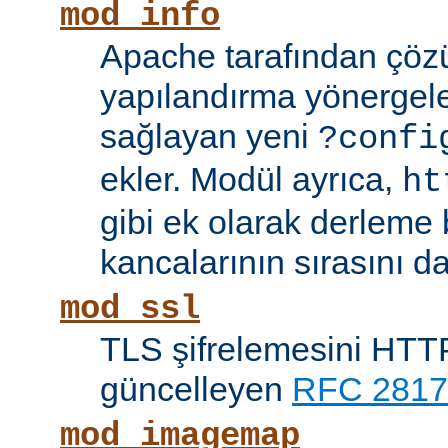
mod_info
Apache tarafından çöz
yapılandırma yönergele
sağlayan yeni
?confi
ekler. Modül ayrıca,
ht
gibi ek olarak derleme b
kancalarının sırasını da
mod_ssl
TLS şifrelemesini HTTP
güncelleyen
RFC 2817
mod_imagemap