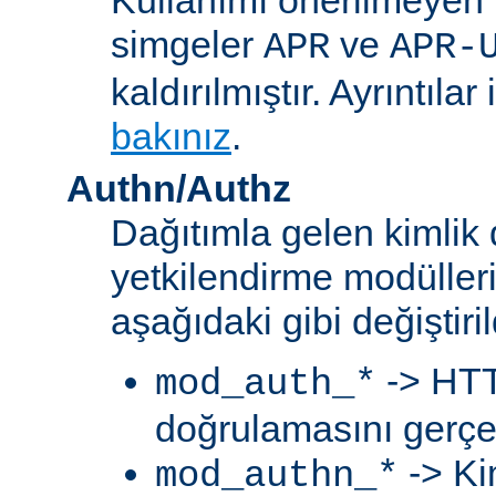
simgeler
ve
APR
APR-
kaldırılmıştır. Ayrıntılar 
bakınız
.
Authn/Authz
Dağıtımla gelen kimlik
yetkilendirme modülleri
aşağıdaki gibi değiştiril
-> HTT
mod_auth_*
doğrulamasını gerçek
-> Ki
mod_authn_*