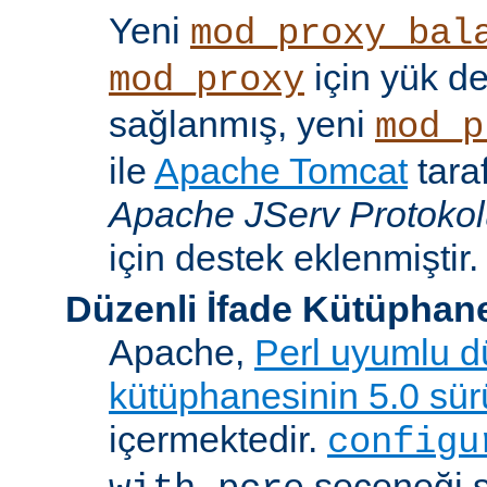
Yeni
mod_proxy_bal
için yük d
mod_proxy
sağlanmış, yeni
mod_p
ile
Apache Tomcat
tara
Apache JServ Protoko
için destek eklenmiştir.
Düzenli İfade Kütüphan
Apache,
Perl uyumlu dü
kütüphanesinin 5.0 sü
içermektedir.
configu
seçeneği 