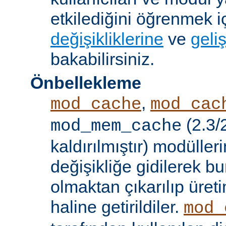
etkilediğini öğrenmek i
değişikliklerine
ve
geliş
bakabilirsiniz.
Önbellekleme
,
mod_cache
mod_cac
(2.3/
mod_mem_cache
kaldırılmıştır) modülle
değişikliğe gidilerek b
olmaktan çıkarılıp üret
haline getirildiler.
mod_