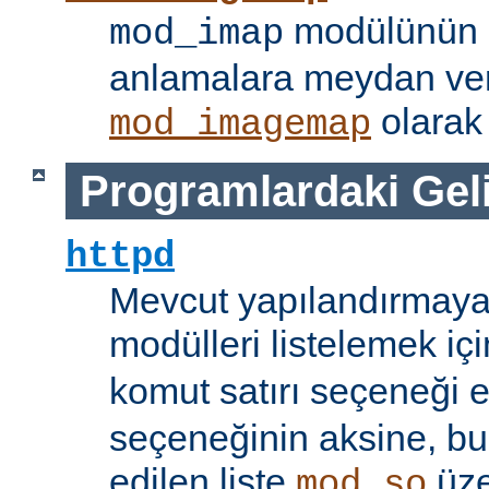
modülünün i
mod_imap
anlamalara meydan ve
olarak 
mod_imagemap
Programlardaki Gel
httpd
Mevcut yapılandırmaya
modülleri listelemek iç
komut satırı seçeneği 
seçeneğinin aksine, bu
edilen liste
üze
mod_so