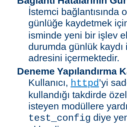
Bağlantı Hatalarının Gü
İstemci bağlantısında o
günlüğe kaydetmek iç
isminde yeni bir işlev e
durumda günlük kaydı i
adresini içermektedir.
Deneme Yapılandırma K
Kullanıcı,
’yi sa
httpd
kullandığı takdirde özel
isteyen modüllere yard
diye yen
test_config