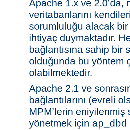
Apache 1.x ve 2.0’da, 
veritabanlarını kendiler
sorumluluğu alacak bir
ihtiyaç duymaktadır. He
bağlantısına sahip bir
olduğunda bu yöntem ç
olabilmektedir.
Apache 2.1 ve sonrasın
bağlantılarını (evreli o
MPM’lerin eniyilenmiş st
yönetmek için
ap_dbd