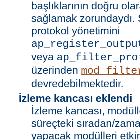
başlıklarının doğru olar
sağlamak zorundaydı. S
protokol yönetimini
ap_register_outpu
veya
ap_filter_pro
üzerinden
mod_filte
devredebilmektedir.
İzleme kancası eklendi
İzleme kancası, modüll
süreçteki sıradan/zama
yapacak modülleri etkinl