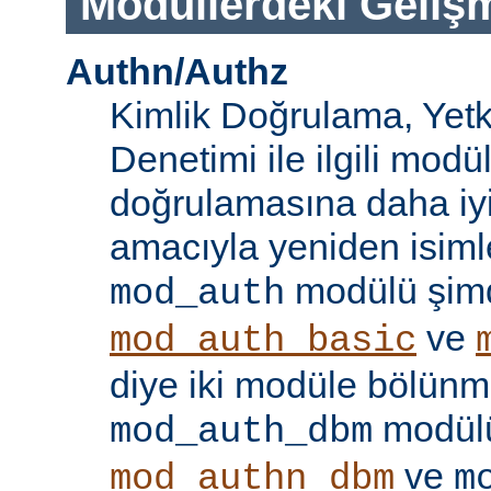
Modüllerdeki Geliş
Authn/Authz
Kimlik Doğrulama, Yetk
Denetimi ile ilgili modül
doğrulamasına daha iy
amacıyla yeniden isimle
modülü şim
mod_auth
ve
mod_auth_basic
diye iki modüle bölünmü
modülü
mod_auth_dbm
ve
mod_authn_dbm
m