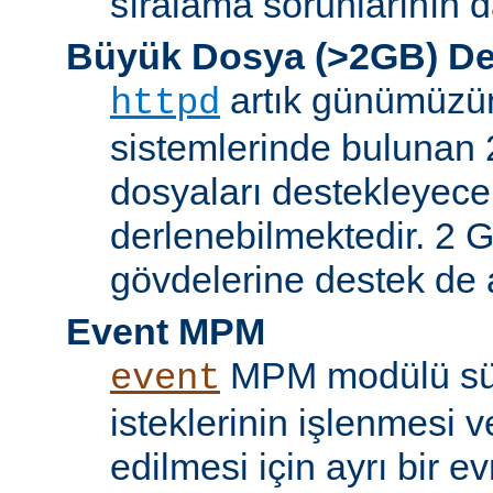
sıralama sorunlarının d
Büyük Dosya (>2GB) De
artık günümüzün 
httpd
sistemlerinde bulunan 
dosyaları destekleyece
derlenebilmektedir. 2 GB
gövdelerine destek de a
Event MPM
MPM modülü sür
event
isteklerinin işlenmesi v
edilmesi için ayrı bir ev