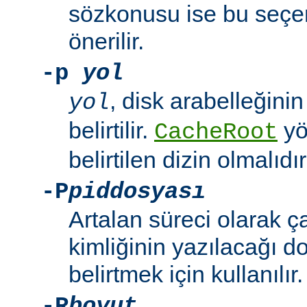
sözkonusu ise bu seçe
önerilir.
-p
yol
, disk arabelleğinin
yol
belirtilir.
yö
CacheRoot
belirtilen dizin olmalıdır
-P
piddosyası
Artalan süreci olarak 
kimliğinin yazılacağı d
belirtmek için kullanılır.
-R
boyut