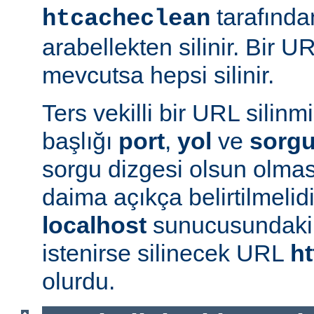
tarafında
htcacheclean
arabellekten silinir. Bir U
mevcutsa hepsi silinir.
Ters vekilli bir URL silin
başlığı
port
,
yol
ve
sorg
sorgu dizgesi olsun olmas
daima açıkça belirtilmelidi
localhost
sunucusundak
istenirse silinecek URL
ht
olurdu.