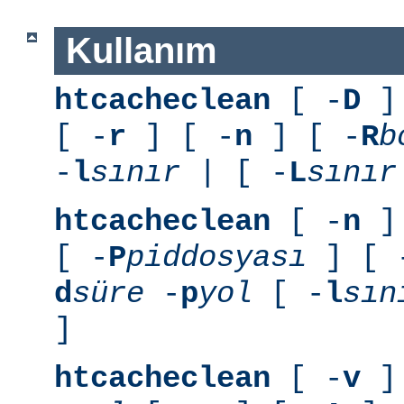
Kullanım
htcacheclean
[ -
D
] 
[ -
r
] [ -
n
] [ -
R
b
-
l
sınır
| [ -
L
sınır
htcacheclean
[ -
n
] 
[ -
P
piddosyası
] [ 
d
süre
-
p
yol
[ -
l
sın
]
htcacheclean
[ -
v
] 