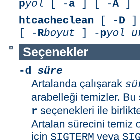
p
yol
[ -
a
] [ -
A
]
htcacheclean
[ -
D
] 
[ -
R
boyut
] -
p
yol
u
Seçenekler
-d
süre
Artalanda çalışarak
sü
arabelleği temizler. B
seçenekleri ile birlik
r
Artalan sürecini temiz
için
veya
SIGTERM
SI