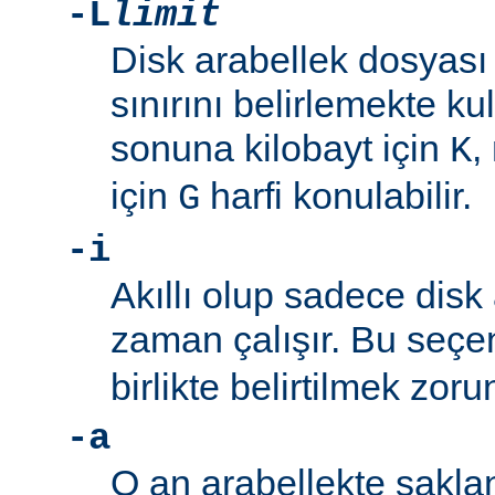
-L
limit
Disk arabellek dosyas
sınırını belirlemekte kul
sonuna kilobayt için
,
K
için
harfi konulabilir.
G
-i
Akıllı olup sadece disk 
zaman çalışır. Bu seç
birlikte belirtilmek zoru
-a
O an arabellekte sakla