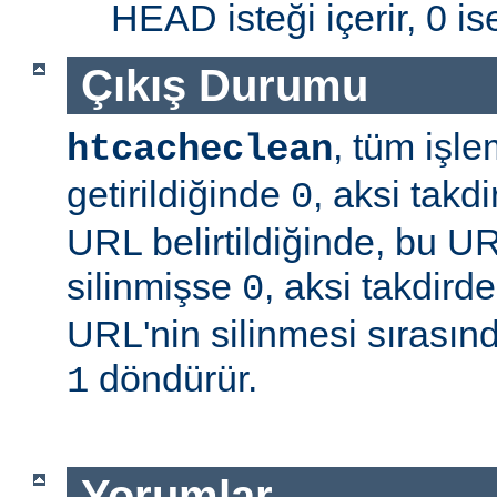
HEAD isteği içerir, 0 is
Çıkış Durumu
, tüm işle
htcacheclean
getirildiğinde
, aksi takd
0
URL belirtildiğinde, bu U
silinmişse
, aksi takdird
0
URL'nin silinmesi sırasınd
döndürür.
1
Yorumlar