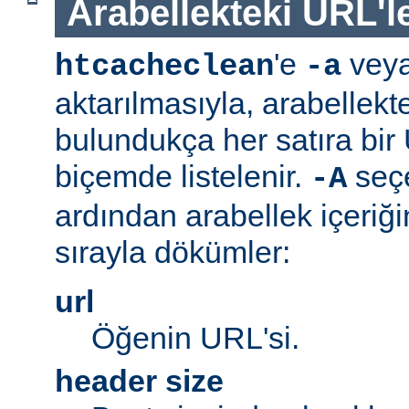
Arabellekteki URL'le
'e
vey
htcacheclean
-a
aktarılmasıyla, arabellekt
bulundukça her satıra bi
biçemde listelenir.
seç
-A
ardından arabellek içeriğ
sırayla dökümler:
url
Öğenin URL'si.
header size