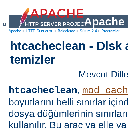
Apache 
Apache
>
HTTP Sunucusu
>
Belgeleme
>
Sürüm 2.4
>
Programlar
htcacheclean - Disk 
temizler
Mevcut Dill
,
htcacheclean
mod_cach
boyutlarını belli sınırlar iç
dosya düğümlerinin sınırları
kullanılır. Bu araç ya elle ya