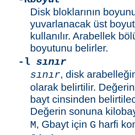
Disk bloklarının boyunu
yuvarlanacak üst boyut
kullanılır. Arabellek b
boyutunu belirler.
-l
sınır
, disk arabelleğ
sınır
olarak belirtilir. Değeri
bayt cinsinden belirtilec
Değerin sonuna kilobay
, Gbayt için
harfi kon
M
G