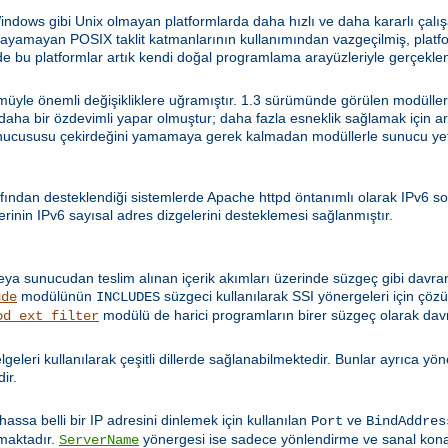
ws gibi Unix olmayan platformlarda daha hızlı ve daha kararlı çalışa
sağlayamayan POSIX taklit katmanlarının kullanımından vazgeçilmiş, pla
 bu platformlar artık kendi doğal programlama arayüzleriyle gerçeklen
yle önemli değişikliklere uğramıştır. 1.3 sürümünde görülen modüllerle 
i daha bir özdevimli yapar olmuştur; daha fazla esneklik sağlamak için a
nucususu çekirdeğini yamamaya gerek kalmadan modüllerle sunucu yetene
fından desteklendiği sistemlerde Apache httpd öntanımlı olarak IPv6 so
rinin IPv6 sayısal adres dizgelerini desteklemesi sağlanmıştır.
eya sunucudan teslim alınan içerik akımları üzerinde süzgeç gibi davra
modülünün
süzgeci kullanılarak SSI yönergeleri için ç
ude
INCLUDES
modülü de harici programların birer süzgeç olarak dav
od_ext_filter
 belgeleri kullanılarak çeşitli dillerde sağlanabilmektedir. Bunlar ayrıca y
dir.
Bilhassa belli bir IP adresini dinlemek için kullanılan
ve
Port
BindAddres
lmaktadır.
yönergesi ise sadece yönlendirme ve sanal kon
ServerName