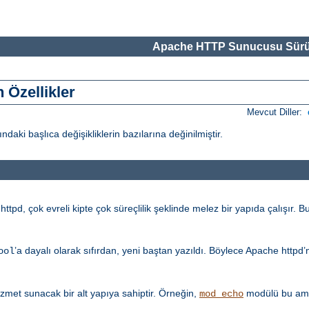
Apache HTTP Sunucusu Sürü
 Özellikler
Mevcut Diller:
i başlıca değişikliklerin bazılarına değinilmiştir.
tpd, çok evreli kipte çok süreçlilik şeklinde melez bir yapıda çalışır. Bu
’a dayalı olarak sıfırdan, yeni baştan yazıldı. Böylece Apache httpd
ool
met sunacak bir alt yapıya sahiptir. Örneğin,
modülü bu amaç
mod_echo