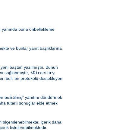
in yanında buna önbellekleme
lmekte ve bunlar yanıt başlıklarına
yeni baştan yazılmıştır. Bunun
sı sağlanmıştır;
<Directory
iri belli bir protokolü destekleyen
m belirtilmiş” yanıtını döndürmek
aha tutarlı sonuçlar elde etmek
iyi biçemlenebilmekte, içerik daha
rik listelenebilmektedir.