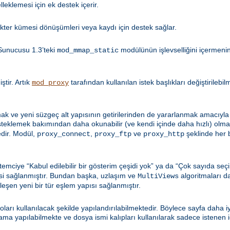
leklemesi için ek destek içerir.
kter kümesi dönüşümleri veya kaydı için destek sağlar.
Sunucusu 1.3’teki
modülünün işlevselliğini içermen
mod_mmap_static
tir. Artık
tarafından kullanılan istek başlıkları değiştirilebi
mod_proxy
k ve yeni süzgeç alt yapısının getirilerinden de yararlanmak amacıyla 
esteklemek bakımından daha okunabilir (ve kendi içinde daha hızlı) olma
dir. Modül,
,
ve
şeklinde her b
proxy_connect
proxy_ftp
proxy_http
emciye “Kabul edilebilir bir gösterim çeşidi yok” ya da “Çok sayıda seçi
si sağlanmıştır. Bundan başka, uzlaşım ve
algoritmaları d
MultiViews
şleşen yeni bir tür eşlem yapısı sağlanmıştır.
loları kullanılacak şekilde yapılandırılabilmektedir. Böylece sayfa daha 
 yapılabilmekte ve dosya ismi kalıpları kullanılarak sadece istenen içe