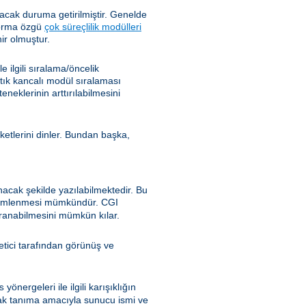
cak duruma getirilmiştir. Genelde
tforma özgü
çok süreçlilik modülleri
ir olmuştur.
ilgili sıralama/öncelik
rtık kancalı modül sıralaması
klerinin arttırılabilmesini
ketlerini dinler. Bundan başka,
nacak şekilde yazılabilmektedir. Bu
özümlenmesi mümkündür. CGI
ranabilmesini mümkün kılar.
önetici tarafından görünüş ve
yönergeleri ile ilgili karışıklığın
s
ak tanıma amacıyla sunucu ismi ve