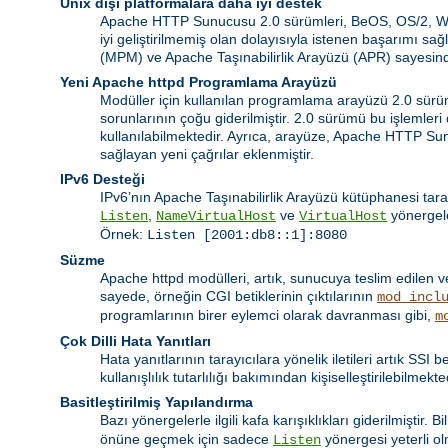
Unix dışı platformalara daha iyi destek
Apache HTTP Sunucusu 2.0 sürümleri, BeOS, OS/2, Windo
iyi geliştirilmemiş olan dolayısıyla istenen başarımı 
(MPM) ve Apache Taşınabilirlik Arayüzü (APR) sayesinde
Yeni Apache httpd Programlama Arayüzü
Modüller için kullanılan programlama arayüzü 2.0 sürümü
sorunlarının çoğu giderilmiştir. 2.0 sürümü bu işlemler
kullanılabilmektedir. Ayrıca, arayüze, Apache HTTP Su
sağlayan yeni çağrılar eklenmiştir.
IPv6 Desteği
IPv6’nın Apache Taşınabilirlik Arayüzü kütüphanesi tara
,
ve
yönergele
Listen
NameVirtualHost
VirtualHost
Örnek:
Listen [2001:db8::1]:8080
Süzme
Apache httpd modülleri, artık, sunucuya teslim edilen v
sayede, örneğin CGI betiklerinin çıktılarının
mod_incl
programlarının birer eylemci olarak davranması gibi,
m
Çok Dilli Hata Yanıtları
Hata yanıtlarının tarayıcılara yönelik iletileri artık SSI
kullanışlılık tutarlılığı bakımından kişiselleştirilebilmekte
Basitleştirilmiş Yapılandırma
Bazı yönergelerle ilgili kafa karışıklıkları giderilmiştir. 
önüne geçmek için sadece
yönergesi yeterli o
Listen