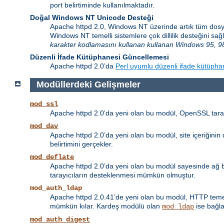
port belirtiminde kullanılmaktadır.
Doğal Windows NT Unicode Desteği
Apache httpd 2.0, Windows NT üzerinde artık tüm dosy
Windows NT temelli sistemlere çok dillilik desteğini 
karakter kodlamasını kullanan kullanan Windows 95, 98
Düzenli İfade Kütüphanesi Güncellemesi
Apache httpd 2.0’da
Perl uyumlu düzenli ifade kütüpha
Modüllerdeki Gelişmeler
mod_ssl
Apache httpd 2.0’da yeni olan bu modül, OpenSSL taraf
mod_dav
Apache httpd 2.0’da yeni olan bu modül, site içeriğini
belirtimini gerçekler.
mod_deflate
Apache httpd 2.0’da yeni olan bu modül sayesinde ağ ban
tarayıcıların desteklenmesi mümkün olmuştur.
mod_auth_ldap
Apache httpd 2.0.41’de yeni olan bu modül, HTTP temel 
mümkün kılar. Kardeş modülü olan
ise bağla
mod_ldap
mod_auth_digest