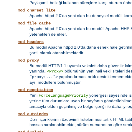
Paylaşımlı belleği kullanan süreçlere karşı oturum önbel
mod_charset_lite
Apache httpd 2.0’da yeni olan bu deneysel modül, kara
mod_file_cache
Apache httpd 2.0’da yeni olan bu modül, Apache HHP 
yetenekleri de ekler.
mod_headers
Bu modül Apache httpd 2.0’da daha esnek hale getirilmiş
şartlı olarak atanabilmektedir.
mod_proxy
Bu modül HTTP/1.1 uyumlu vekaleti daha güvenilir kılma
yanında,
bölümünün yeni hali vekil siteleri d
<Proxy>
yapılandırması artık desteklenmemekte
"proxy:...">
ayrı modüllere bölünmüştür.
mod_negotiation
Yeni
yönergesi sayesinde ist
ForceLanguagePriority
yerine tüm durumlara uyan bir sayfanın gönderilebilme
amacıyla elden geçirilmiş ve belge içeriği ile daha iyi e
mod_autoindex
Dizin içeriklerinin özdevimli listelenmesi artık HTML tab
hassas sıralanabilmekte, sürüm numarasına göre sıralama