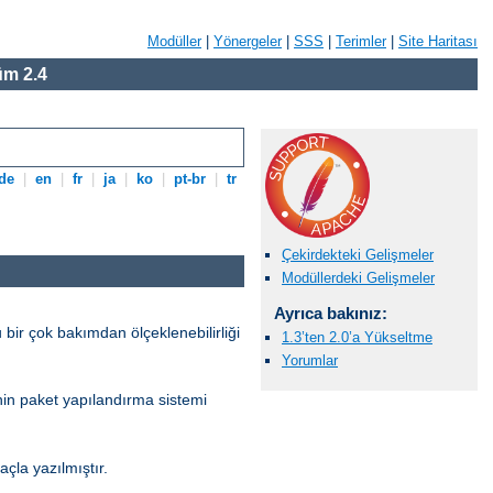
Modüller
|
Yönergeler
|
SSS
|
Terimler
|
Site Haritası
m 2.4
de
|
en
|
fr
|
ja
|
ko
|
pt-br
|
tr
Çekirdekteki Gelişmeler
Modüllerdeki Gelişmeler
Ayrıca bakınız:
 bir çok bakımdan ölçeklenebilirliği
1.3’ten 2.0’a Yükseltme
Yorumlar
’nin paket yapılandırma sistemi
la yazılmıştır.