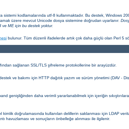
a sistemi kodlamalarında utf-8 kullanmaktadır. Bu destek, Windows 2
sağlamak üzere mevcut Unicode dosya sistemine doğrudan uyarlanır.
Dosy
 ve ME için bu destek yoktur.
nesi
bulunur. Tüm düzenli ifadelerde artık çok daha güçlü olan Perl 5 sö
ından sağlanan SSL/TLS şifreleme protokollerine bir arayüzdür.
n destek ve bakımı için HTTP dağıtık yazım ve sürüm yönetimi (DAV - Dis
d genişliğinden daha verimli yararlanabilmek için içeriğin sıkıştırılar
kimlik doğrulamasında kullanılan delillerin saklanması için LDAP verita
ntı havuzlaması ve sonuçların önbelleğe alınması ile ilgilenir.