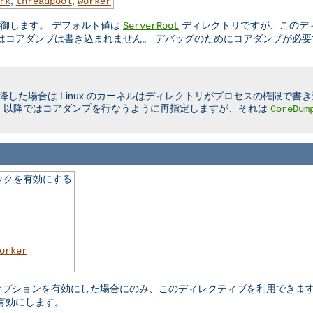
,
,
rk
threadpool
worker
制御します。 デフォルト値は
ディレクトリですが、このデ
ServerRoot
はコアダンプは書き込まれません。 デバッグのためにコアダンプが必要
限に以降した場合は Linux のカーネルはディレクトリがプロセスの権限で
Linux 2.4 以降ではコアダンプを行なうように再指定しますが、それは
CoreDum
ックを有効にする
orker
ure オプションを有効にした場合にのみ、このディレクティブを利用でき
有効にします。