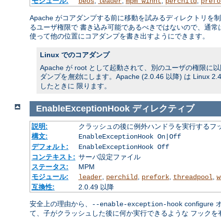
モジュール:
,
,
,
,
beos
leader
mpm_winnt
perchild
prefo
Apache がコアダンプする前に移動を試みるディレクトリを
るユーザ権限で 書き込み可能であるべきではないので、通常
使って他の位置にコアダンプを書き出すようにできます。
Linux でのコアダンプ
Apache が root として起動されて、別のユーザの権
ダンプを
無効
にします。Apache (2.0.46 以降) は 
したときに 限ります。
EnableExceptionHook
ディレクティブ
説明:
クラッシュの後に例外ハンドラを実行するフ
構文:
EnableExceptionHook On|Off
デフォルト:
EnableExceptionHook Off
コンテキスト:
サーバ設定ファイル
ステータス:
MPM
モジュール:
,
,
,
,
leader
perchild
prefork
threadpool
w
互換性:
2.0.49 以降
安全上の理由から、
config
--enable-exception-hook
て、子がクラッシュした後に何か実行できるような フックを