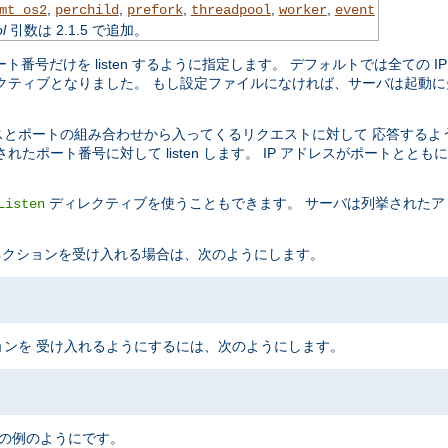
,
,
,
,
,
mt_os2
perchild
prefork
threadpool
worker
event
l
引数は 2.1.5 で追加。
ポート番号だけを listen するように指定します。 デフォルトでは全ての
クティブとなりました。 もし設定ファイルになければ、サーバは起動に
スとポートの組み合わせから入ってくるリクエストに対して 応答するよ
ポート番号に対して listen します。 IP アドレスがポートとと
ディレクティブを使うこともできます。 サーバは列挙されたア
Listen
 コネクションを受け入れる場合は、次のようにします。
ンを 受け入れるようにするには、次のようにします。
次の例のようにです。