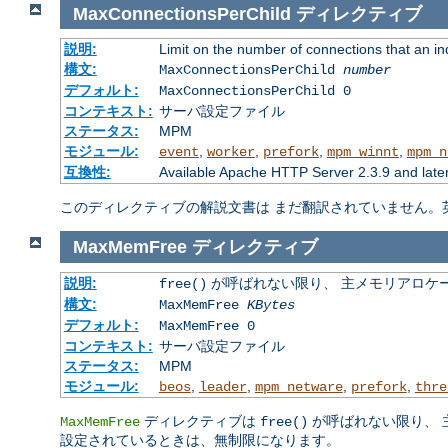
MaxConnectionsPerChild
ディレクティブ
説明:
Limit on the number of connections that an indiv
構文:
MaxConnectionsPerChild
number
デフォルト:
MaxConnectionsPerChild 0
コンテキスト:
サーバ設定ファイル
ステータス:
MPM
モジュール:
,
,
,
,
event
worker
prefork
mpm_winnt
mpm_n
互換性:
Available Apache HTTP Server 2.3.9 and late
このディレクティブの解説文書は まだ翻訳されていません。
MaxMemFree
ディレクティブ
説明:
が呼ばれない限り、 主メモリアロケ
free()
構文:
MaxMemFree
KBytes
デフォルト:
MaxMemFree 0
コンテキスト:
サーバ設定ファイル
ステータス:
MPM
モジュール:
,
,
,
,
beos
leader
mpm_netware
prefork
thre
ディレクティブは
が呼ばれない限り、 
MaxMemFree
free()
設定されているときは、無制限になります。