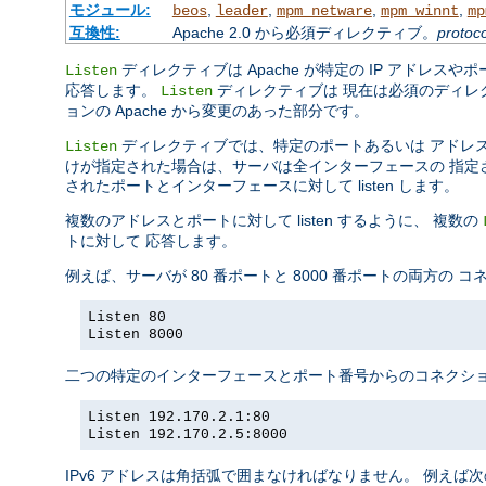
モジュール:
,
,
,
,
beos
leader
mpm_netware
mpm_winnt
mp
互換性:
Apache 2.0 から必須ディレクティブ。
protoco
ディレクティブは Apache が特定の IP アドレスや
Listen
応答します。
ディレクティブは 現在は必須のディレ
Listen
ョンの Apache から変更のあった部分です。
ディレクティブでは、特定のポートあるいは アドレ
Listen
けが指定された場合は、サーバは全インターフェースの 指定された
されたポートとインターフェースに対して listen します。
複数のアドレスとポートに対して listen するように、 複数の
トに対して 応答します。
例えば、サーバが 80 番ポートと 8000 番ポートの両方の
Listen 80
Listen 8000
二つの特定のインターフェースとポート番号からのコネクショ
Listen 192.170.2.1:80
Listen 192.170.2.5:8000
IPv6 アドレスは角括弧で囲まなければなりません。 例えば