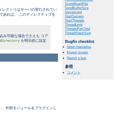
ScoreBoardFile
SendBufferSize
ィレクトリはサーバの実行されてい
ServerLimit
であれば、 このディレクティブを
StartServers
StartThreads
ThreadLimit
ThreadsPerChild
ThreadStackSize
書き込み可能な場合でさえも コア
を明示的に設定
pDirectory
Bugfix checklist
httpd changelog
Known issues
Report a bug
参照
コメント
ます。 外部モジュールをプラグインし