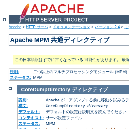
Apache
>
HTTP サーバ
>
ドキュメンテーション
>
バージョン 2.4
>
モ
Apache MPM 共通ディレクティブ
この日本語訳はすでに古くなっている 可能性があります。 最
説明:
二つ以上のマルチプロセッシングモジュール (MPM
ステータス:
MPM
CoreDumpDirectory
ディレクティブ
説明:
Apache がコアダンプする前に移動を試みる
構文:
CoreDumpDirectory
directory
デフォルト:
デフォルトの設定は説明文を読んでください
コンテキスト:
サーバ設定ファイル
ステータス:
MPM