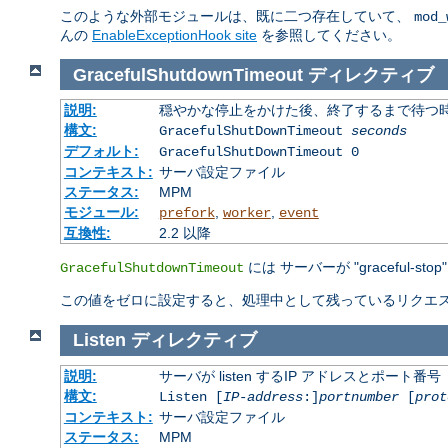
このような外部モジュールは、既に二つ存在していて、
mod_
んの
EnableExceptionHook site
を参照してください。
GracefulShutdownTimeout
ディレクティブ
説明:
穏やかな停止をかけた後、終了するまで待つ
構文:
GracefulShutDownTimeout
seconds
デフォルト:
GracefulShutDownTimeout 0
コンテキスト:
サーバ設定ファイル
ステータス:
MPM
モジュール:
,
,
prefork
worker
event
互換性:
2.2 以降
には サーバーが "gracefu
GracefulShutdownTimeout
この値をゼロに設定すると、処理中として残っているリクエス
Listen
ディレクティブ
説明:
サーバが listen するIP アドレスとポート番号
構文:
Listen [
IP-address
:]
portnumber
[
prot
コンテキスト:
サーバ設定ファイル
ステータス:
MPM