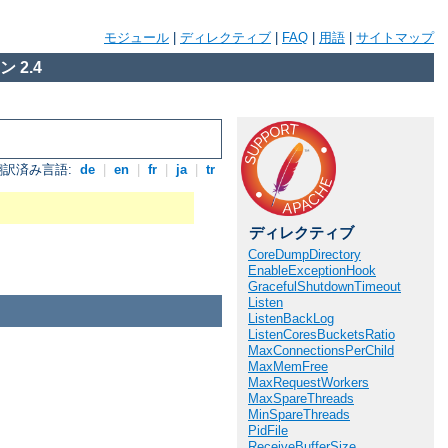
モジュール
|
ディレクティブ
|
FAQ
|
用語
|
サイトマップ
 2.4
翻訳済み言語:
de
|
en
|
fr
|
ja
|
tr
ディレクティブ
CoreDumpDirectory
EnableExceptionHook
GracefulShutdownTimeout
Listen
ListenBackLog
ListenCoresBucketsRatio
MaxConnectionsPerChild
MaxMemFree
MaxRequestWorkers
MaxSpareThreads
MinSpareThreads
PidFile
ReceiveBufferSize