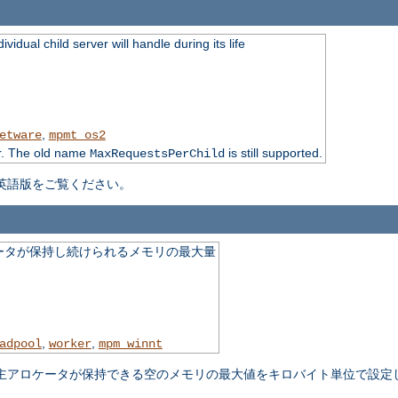
idual child server will handle during its life
,
etware
mpmt_os2
r. The old name
is still supported.
MaxRequestsPerChild
英語版をご覧ください。
ータが保持し続けられるメモリの最大量
,
,
adpool
worker
mpm_winnt
主アロケータが保持できる空のメモリの最大値をキロバイト単位で設定