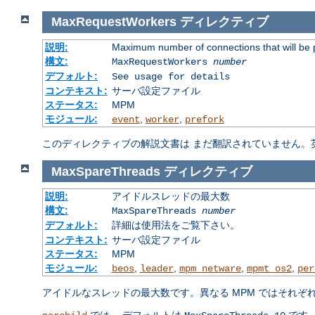
MaxRequestWorkers
ディレクティブ
説明:
Maximum number of connections that will be 
構文:
MaxRequestWorkers
number
デフォルト:
See usage for details
コンテキスト:
サーバ設定ファイル
ステータス:
MPM
モジュール:
,
,
event
worker
prefork
このディレクティブの解説文書は まだ翻訳されていません。
MaxSpareThreads
ディレクティブ
説明:
アイドルスレッドの最大数
構文:
MaxSpareThreads
number
デフォルト:
詳細は使用法をご覧下さい。
コンテキスト:
サーバ設定ファイル
ステータス:
MPM
モジュール:
,
,
,
,
beos
leader
mpm_netware
mpmt_os2
per
アイドルなスレッドの最大数です。異なる MPM ではそれぞ