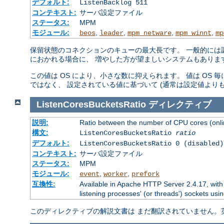
デフォルト:
ListenBacklog 511
コンテキスト:
サーバ設定ファイル
ステータス:
MPM
モジュール:
,
,
,
,
beos
leader
mpm_netware
mpm_winnt
mp
保留状態のコネクションのキューの最大長です。 一般的には調
におかれる場合に、 増やした方が望ましいシステムもありま
この値は OS により、小さな数に抑えられます。 値は OS
ではなく、 設定されている値に基づいて (通常は設定値より
ListenCoresBucketsRatio
ディレクティブ
説明:
Ratio between the number of CPU cores (onlin
構文:
ListenCoresBucketsRatio
ratio
デフォルト:
ListenCoresBucketsRatio 0 (disabled)
コンテキスト:
サーバ設定ファイル
ステータス:
MPM
モジュール:
,
,
event
worker
prefork
互換性:
Available in Apache HTTP Server 2.4.17, with
listening processes' (or threads') sockets usin
このディレクティブの解説文書は まだ翻訳されていません。