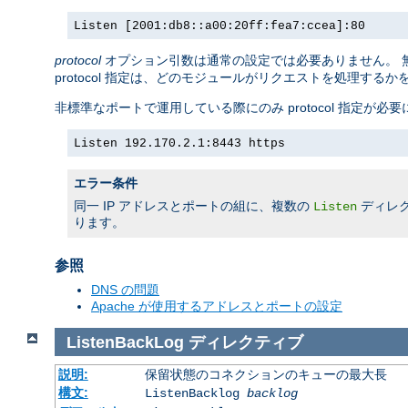
Listen [2001:db8::a00:20ff:fea7:ccea]:80
protocol
オプション引数は通常の設定では必要ありません。 無
protocol 指定は、どのモジュールがリクエストを処理する
非標準なポートで運用している際にのみ protocol 指定が必
Listen 192.170.2.1:8443 https
エラー条件
同一 IP アドレスとポートの組に、複数の
ディレ
Listen
ります。
参照
DNS の問題
Apache が使用するアドレスとポートの設定
ListenBackLog
ディレクティブ
説明:
保留状態のコネクションのキューの最大長
構文:
ListenBacklog
backlog