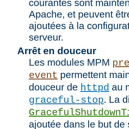
courantes sont mainten
Apache, et peuvent êtr
ajoutées à la configura
serveur.
Arrêt en douceur
Les modules MPM
pr
permettent maint
event
douceur de
au m
httpd
. La d
graceful-stop
GracefulShutdownT
ajoutée dans le but de 