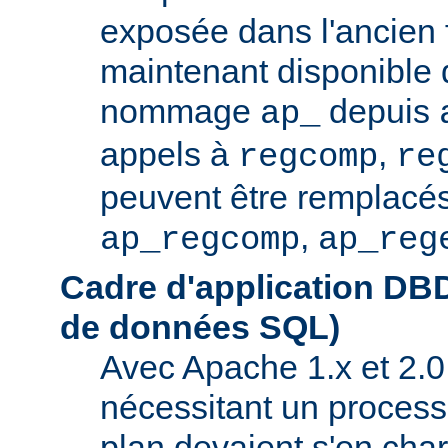
exposée dans l'ancien f
maintenant disponible 
nommage
depuis
ap_
appels à
,
regcomp
re
peuvent être remplacés
,
ap_regcomp
ap_reg
Cadre d'application DB
de données SQL)
Avec Apache 1.x et 2.0
nécessitant un process
plan devaient s'en ch