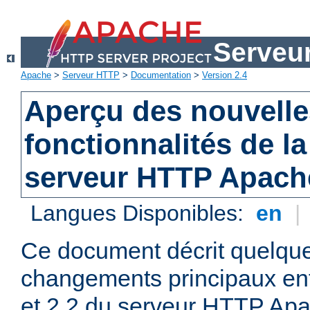
Serveu
Apache
>
Serveur HTTP
>
Documentation
>
Version 2.4
Aperçu des nouvelle
fonctionnalités de la
serveur HTTP Apach
Langues Disponibles:
en
|
Ce document décrit quelqu
changements principaux ent
et 2.2 du serveur HTTP Apa