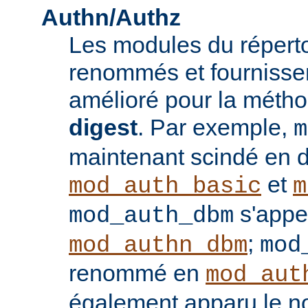
Authn/Authz
Les modules du réperto
renommés et fournisse
amélioré pour la méthod
digest
. Par exemple,
m
maintenant scindé en 
et
mod_auth_basic
m
s'appe
mod_auth_dbm
;
mod_authn_dbm
mod
renommé en
mod_aut
également apparu le 