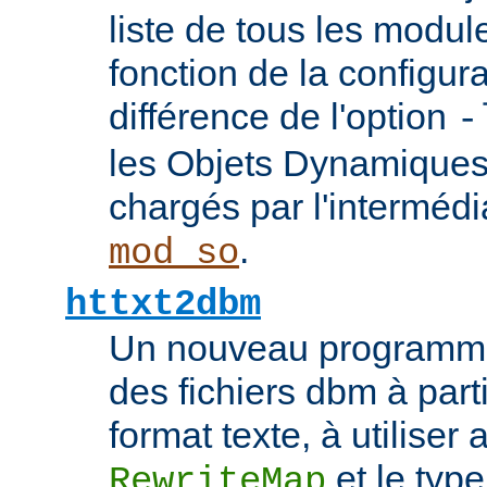
liste de tous les modu
fonction de la configura
différence de l'option
-
les Objets Dynamique
chargés par l'interméd
.
mod_so
httxt2dbm
Un nouveau programme
des fichiers dbm à part
format texte, à utiliser 
et le typ
RewriteMap