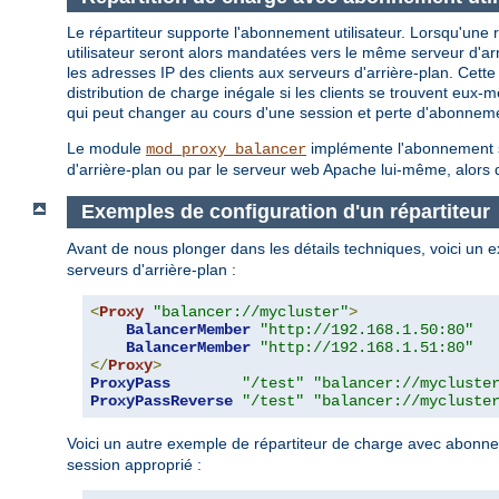
Le répartiteur supporte l'abonnement utilisateur. Lorsqu'une
utilisateur seront alors mandatées vers le même serveur d'ar
les adresses IP des clients aux serveurs d'arrière-plan. Cette
distribution de charge inégale si les clients se trouvent e
qui peut changer au cours d'une session et perte d'abonnem
Le module
implémente l'abonnement sel
mod_proxy_balancer
d'arrière-plan ou par le serveur web Apache lui-même, alors q
Exemples de configuration d'un répartiteur
Avant de nous plonger dans les détails techniques, voici un e
serveurs d'arrière-plan :
<
Proxy
"balancer://mycluster"
>
BalancerMember
"http://192.168.1.50:80"
BalancerMember
"http://192.168.1.51:80"
</
Proxy
>
ProxyPass
"/test"
"balancer://mycluste
ProxyPassReverse
"/test"
"balancer://mycluste
Voici un autre exemple de répartiteur de charge avec abonne
session approprié :