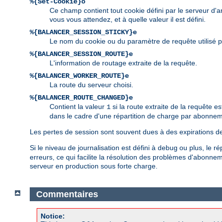
%{Set-Cookie}o
Ce champ contient tout cookie défini par le serveur d'ar
vous vous attendez, et à quelle valeur il est défini.
%{BALANCER_SESSION_STICKY}e
Le nom du cookie ou du paramètre de requête utilisé po
%{BALANCER_SESSION_ROUTE}e
L'information de routage extraite de la requête.
%{BALANCER_WORKER_ROUTE}e
La route du serveur choisi.
%{BALANCER_ROUTE_CHANGED}e
Contient la valeur
si la route extraite de la requête es
1
dans le cadre d'une répartition de charge par abonnem
Les pertes de session sont souvent dues à des expirations de
Si le niveau de journalisation est défini à
ou plus, le ré
debug
erreurs, ce qui facilite la résolution des problèmes d'abonne
serveur en production sous forte charge.
Commentaires
Notice: