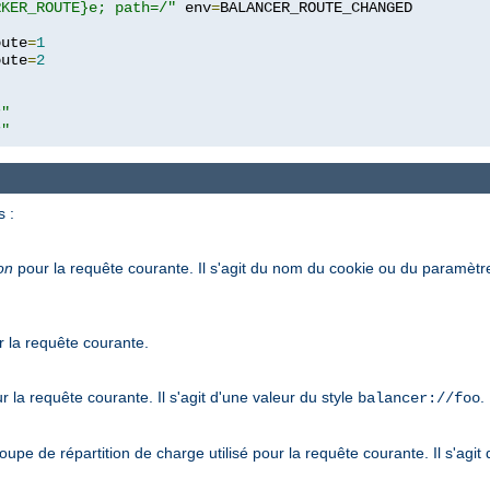
RKER_ROUTE}e; path=/"
 env
=
oute
=
1
oute
=
2
r"
r"
s :
on
pour la requête courante. Il s'agit du nom du cookie ou du paramètre
r la requête courante.
r la requête courante. Il s'agit d'une valeur du style
.
balancer://foo
pe de répartition de charge utilisé pour la requête courante. Il s'agit 