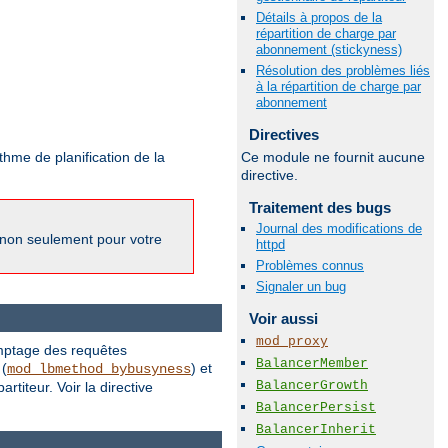
Détails à propos de la
répartition de charge par
abonnement (stickyness)
Résolution des problèmes liés
à la répartition de charge par
abonnement
Directives
Ce module ne fournit aucune
thme de planification de la
directive.
Traitement des bugs
Journal des modifications de
 non seulement pour votre
httpd
Problèmes connus
Signaler un bug
Voir aussi
mod_proxy
comptage des requêtes
BalancerMember
 (
) et
mod_lbmethod_bybusyness
BalancerGrowth
artiteur. Voir la directive
BalancerPersist
BalancerInherit