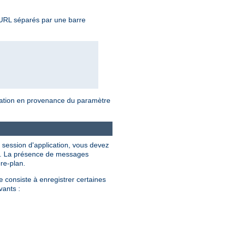
d'URL séparés par une barre
rmation en provenance du paramètre
 session d'application, vous devez
ion. La présence de messages
re-plan.
 consiste à enregistrer certaines
vants :