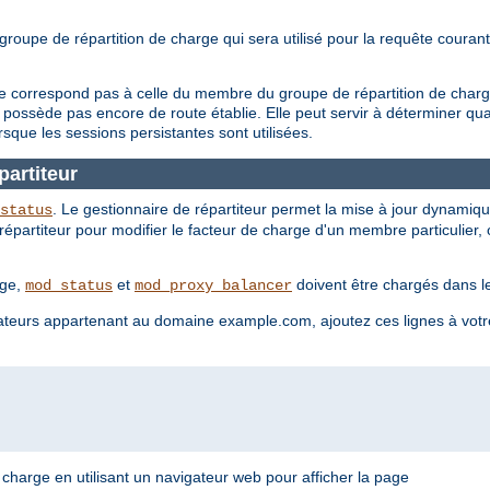
oupe de répartition de charge qui sera utilisé pour la requête courant
ssion ne correspond pas à celle du membre du groupe de répartition 
ède pas encore de route établie. Elle peut servir à déterminer quan
rsque les sessions persistantes sont utilisées.
partiteur
. Le gestionnaire de répartiteur permet la mise à jour dynam
status
e répartiteur pour modifier le facteur de charge d'un membre particulier
rge,
et
doivent être chargés dans le
mod_status
mod_proxy_balancer
ateurs appartenant au domaine example.com, ajoutez ces lignes à votre 
charge en utilisant un navigateur web pour afficher la page