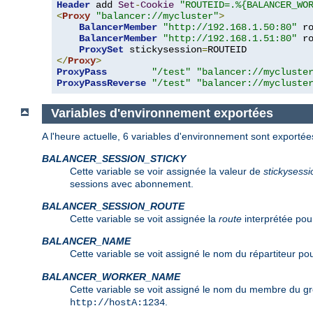
Header
 add 
Set
-
Cookie
"ROUTEID=.%{BALANCER_WO
<
Proxy
"balancer://mycluster"
>
BalancerMember
"http://192.168.1.50:80"
 r
BalancerMember
"http://192.168.1.51:80"
 r
ProxySet
 stickysession
=
</
Proxy
>
ProxyPass
"/test"
"balancer://mycluste
ProxyPassReverse
"/test"
"balancer://mycluste
Variables d'environnement exportées
A l'heure actuelle, 6 variables d'environnement sont exportée
BALANCER_SESSION_STICKY
Cette variable se voir assignée la valeur de
stickysessi
sessions avec abonnement.
BALANCER_SESSION_ROUTE
Cette variable se voit assignée la
route
interprétée pou
BALANCER_NAME
Cette variable se voit assigné le nom du répartiteur pou
BALANCER_WORKER_NAME
Cette variable se voit assigné le nom du membre du grou
.
http://hostA:1234