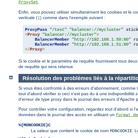
.
ProxySet
Enfin, vous pouvez utiliser simultanément les cookies et le
verticale (
) comme dans l'exemple suivant :
|
ProxyPass
"/test"
"balancer://mycluster"
 stic
<
Proxy
"balancer://mycluster"
>
BalancerMember
"http://192.168.1.50:80"
 r
BalancerMember
"http://192.168.1.51:80"
 r
</
Proxy
>
Si le cookie et le paramètre de requête fournissent tous deu
de requête qui sera retenue.
Résolution des problèmes liés à la réparti
Si vous êtes confronté à des erreurs d'abonnement, comme la 
tout d'abord vérifier si ceci n'est pas du à une indisponibil
d'erreur de type proxy dans le journal des erreurs d'Apache p
Pour contrôler votre configuration, regardez tout d'abord si
données dans le journal des accès en utilisant un
format de
%{MONCOOKIE}C
La valeur que contient le cookie de nom
. L
MONCOOKIE