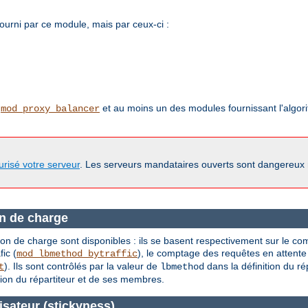
 fourni par ce module, mais par ceux-ci :
,
et au moins un des modules fournissant l'algori
mod_proxy_balancer
urisé votre serveur
. Les serveurs mandataires ouverts sont dangereux
on de charge
tition de charge sont disponibles : ils se basent respectivement sur le 
fic (
), le comptage des requêtes en attente
mod_lbmethod_bytraffic
). Ils sont contrôlés par la valeur de
dans la définition du rép
t
lbmethod
ation du répartiteur et de ses membres.
isateur (stickyness)