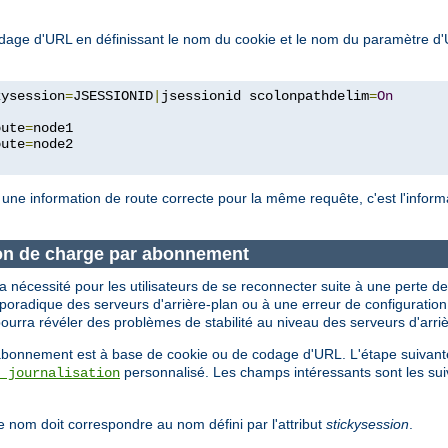
 codage d'URL en définissant le nom du cookie et le nom du paramètre 
kysession
=
JSESSIONID
|
jsessionid scolonpathdelim
=
On
oute
=
node1

oute
=
x une information de route correcte pour la même requête, c'est l'info
tion de charge par abonnement
nécessité pour les utilisateurs de se reconnecter suite à une perte de
ité sporadique des serveurs d'arrière-plan ou à une erreur de configurat
ourra révéler des problèmes de stabilité au niveau des serveurs d'arriè
 l'abonnement est à base de cookie ou de codage d'URL. L'étape suivante
personnalisé. Les champs intéressants sont les sui
 journalisation
e nom doit correspondre au nom défini par l'attribut
stickysession
.