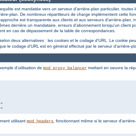
 requête est mandatée vers un serveur d'arrière-plan particulier, toute
rière-plan. De nombreux répartiteurs de charge implémentent cette fonct
 approche est transparente aux clients et aux serveurs d'arrière-plan, m
ux-mêmes derrière un mandataire, erreurs d'abonnement lorsqu'un clien
ent en cas de dépassement de la table de correspondances.
on deux alternatives : les cookies et le codage d'URL. Le cookie peut 
ue le codage d'URL est en général effectué par le serveur d'arrière-pl
xemple d'utilisation de
mettant en oeuvre la répa
mod_proxy_balancer
r"
r"
ment utilisant
, fonctionnant même si le serveur d'arrière
mod_headers