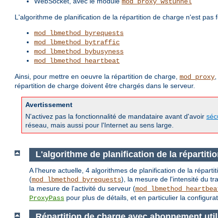
WebSocket, avec le module
mod_proxy_wstunnel
L'algorithme de planification de la répartition de charge n'est pas
mod_lbmethod_byrequests
mod_lbmethod_bytraffic
mod_lbmethod_bybusyness
mod_lbmethod_heartbeat
Ainsi, pour mettre en oeuvre la répartition de charge,
mod_proxy
répartition de charge doivent être chargés dans le serveur.
Avertissement
N'activez pas la fonctionnalité de mandataire avant d'avoir
séc
réseau, mais aussi pour l'Internet au sens large.
L'algorithme de planification de la répartiti
A l'heure actuelle, 4 algorithmes de planification de la répar
(
), la mesure de l'intensité du tra
mod_lbmethod_byrequests
la mesure de l'activité du serveur (
mod_lbmethod_heartbea
pour plus de détails, et en particulier la configur
ProxyPass
Répartition de charge avec abonnement util