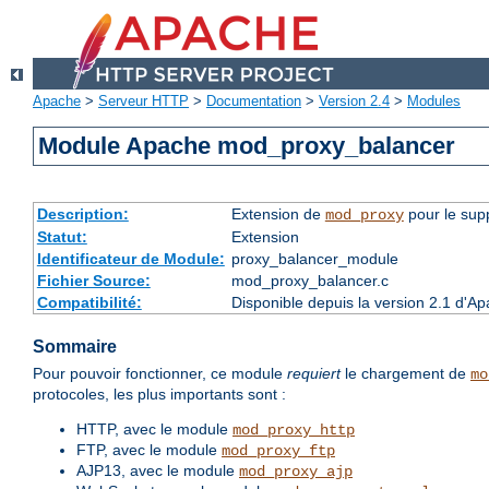
Apache
>
Serveur HTTP
>
Documentation
>
Version 2.4
>
Modules
Module Apache mod_proxy_balancer
Description:
Extension de
pour le supp
mod_proxy
Statut:
Extension
Identificateur de Module:
proxy_balancer_module
Fichier Source:
mod_proxy_balancer.c
Compatibilité:
Disponible depuis la version 2.1 d'A
Sommaire
Pour pouvoir fonctionner, ce module
requiert
le chargement de
mo
protocoles, les plus importants sont :
HTTP, avec le module
mod_proxy_http
FTP, avec le module
mod_proxy_ftp
AJP13, avec le module
mod_proxy_ajp