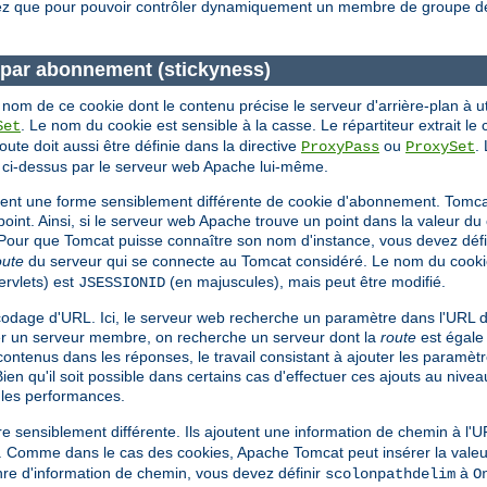
ez que pour pouvoir contrôler dynamiquement un membre de groupe de r
e par abonnement (stickyness)
om de ce cookie dont le contenu précise le serveur d'arrière-plan à utili
. Le nom du cookie est sensible à la casse. Le répartiteur extrait l
Set
ute doit aussi être définie dans la directive
ou
.
ProxyPass
ProxySet
ci-dessus par le serveur web Apache lui-même.
lisent une forme sensiblement différente de cookie d'abonnement. Tomca
point. Ainsi, si le serveur web Apache trouve un point dans la valeur du 
 Pour que Tomcat puisse connaître son nom d'instance, vous devez défini
oute
du serveur qui se connecte au Tomcat considéré. Le nom du cookie 
ervlets) est
(en majuscules), mais peut être modifié.
JSESSIONID
dage d'URL. Ici, le serveur web recherche un paramètre dans l'URL d
er un serveur membre, on recherche un serveur dont la
route
est égale
L contenus dans les réponses, le travail consistant à ajouter les paramè
Bien qu'il soit possible dans certains cas d'effectuer ces ajouts au niv
 les performances.
ensiblement différente. Ils ajoutent une information de chemin à l'URL 
n. Comme dans le cas des cookies, Apache Tomcat peut insérer la valeur
re d'information de chemin, vous devez définir
à
scolonpathdelim
O