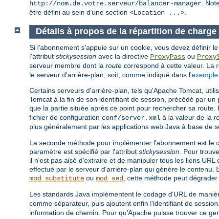
. Not
http://nom.de.votre.serveur/balancer-manager
être défini au sein d'une section
.
<Location ...>
Détails à propos de la répartition de charg
Si l'abonnement s'appuie sur un cookie, vous devez définir le n
l'attribut
stickysession
avec la directive
ou
ProxyPass
Proxy
serveur membre dont la
route
correspond à cette valeur. La ro
le serveur d'arrière-plan, soit, comme indiqué dans l'
exemple
Certains serveurs d'arrière-plan, tels qu'Apache Tomcat, uti
Tomcat à la fin de son identifiant de session, précédé par un 
que la partie située après ce point pour rechercher sa route.
fichier de configuration
à la valeur de la
r
conf/server.xml
plus généralement par les applications web Java à base de s
La seconde méthode pour implémenter l'abonnement est le co
paramètre est spécifié par l'attribut
stickysession
. Pour trouv
il n'est pas aisé d'extraire et de manipuler tous les liens UR
effectué par le serveur d'arrière-plan qui génère le contenu. 
ou
, cette méthode peut dégrader
mod_substitute
mod_sed
Les standards Java implémentent le codage d'URL de manière s
comme séparateur, puis ajoutent enfin l'identifiant de sessio
information de chemin. Pour qu'Apache puisse trouver ce gen