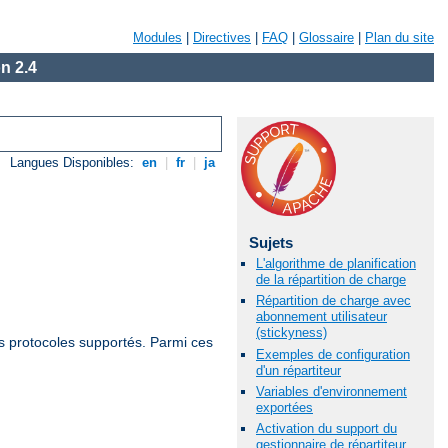
Modules
|
Directives
|
FAQ
|
Glossaire
|
Plan du site
n 2.4
Langues Disponibles:
en
|
fr
|
ja
Sujets
L'algorithme de planification
de la répartition de charge
Répartition de charge avec
abonnement utilisateur
(stickyness)
 les protocoles supportés. Parmi ces
Exemples de configuration
d'un répartiteur
Variables d'environnement
exportées
Activation du support du
gestionnaire de répartiteur