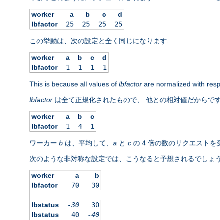
worker
a
b
c
d
lbfactor
25
25
25
25
この挙動は、次の設定と全く同じになります:
worker
a
b
c
d
lbfactor
1
1
1
1
This is because all values of
lbfactor
are normalized with respe
lbfactor
は全て正規化されたもので、 他との相対値だからです
worker
a
b
c
lbfactor
1
4
1
ワーカー
b
は、平均して、
a
と
c
の 4 倍の数のリクエスト
次のような非対称な設定では、こうなると予想されるでしょう
worker
a
b
lbfactor
70
30
lbstatus
-30
30
lbstatus
40
-40