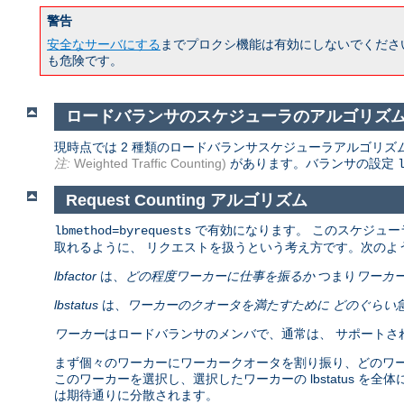
警告
安全なサーバにする
までプロクシ機能は有効にしないでくださ
も危険です。
ロードバランサのスケジューラのアルゴリズ
現時点では 2 種類のロードバランサスケジューラアルゴリズ
注:
Weighted Traffic Counting)
があります。バランサの設定
Request Counting アルゴリズム
で有効になります。 このスケジュー
lbmethod=byrequests
取れるように、 リクエストを扱うという考え方です。次のよ
lbfactor
は、
どの程度ワーカーに仕事を振るか
つまり
ワーカ
lbstatus
は、
ワーカーのクオータを満たすために どのぐらい
ワーカー
はロードバランサのメンバで、通常は、 サポートさ
まず個々のワーカーにワーカークオータを割り振り、どのワーカーが
このワーカーを選択し、選択したワーカーの lbstatus を全
は期待通りに分散されます。