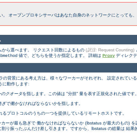
い。 オープンプロキシサーバはあなた自身のネットワークにとっても、
ム
ムから選べます。 リクエスト回数によるもの
(
訳注:
Request Counting)
値で、どちらを使うか指定します。 詳細は
ディレクテ
lbmethod
Proxy
ラの背景にある考え方は、様々なワーカーがそれぞれ、 設定されてい
うに動作します:
ーのクオータ
を指します。この値は "分担" 量を表す正規化された値です
急ぎで働かなければならないか
を指します。
れるプロトコルのうちの一つを提供しているリモートホストです。
最も急ぎで 働かなければならないか (lbstatus が最大のもの) 
体に割り振ったぶんだけ差し引きます。ですから、lbstatus の総量は 結