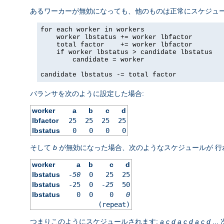
あるワーカーが無効になっても、他のものは正常にスケジュ
for each worker in workers

    worker lbstatus += worker lbfactor

    total factor    += worker lbfactor

    if worker lbstatus > candidate lbstatus

        candidate = worker

candidate lbstatus -= total factor
バランサを次のように設定した場合:
worker
a
b
c
d
lbfactor
25
25
25
25
lbstatus
0
0
0
0
そして
b
が無効になった場合、次のようなスケジュールが 行
worker
a
b
c
d
lbstatus
-50
0
25
25
lbstatus
-25
0
-25
50
lbstatus
0
0
0
0
(repeat)
つまりこのようにスケジュールされます:
a
c
d
a
c
d
a
c
d
..