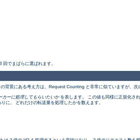
3 回でまばらに選ばれます。
景にある考え方は、Request Counting と非常に似ていますが、
ーカーに処理してもらいたいか
を表します。 この値も同様に正規化さ
わりに、 どれだけの転送量を処理したかを数えます。
。
b
は 2 倍の I/O を処理するという意味になり、 2 倍のリクエスト