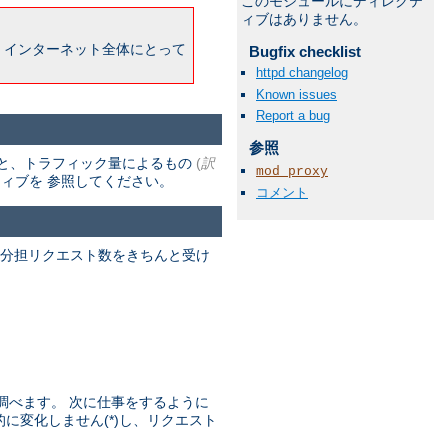
このモジュールにディレクテ
ィブはありません。
 インターネット全体にとって
Bugfix checklist
httpd changelog
Known issues
Report a bug
参照
と、トラフィック量によるもの
(
訳
mod_proxy
ィブを 参照してください。
コメント
る分担リクエスト数をきちんと受け
。
を調べます。 次に仕事をするように
果的に変化しません(*)し、リクエスト