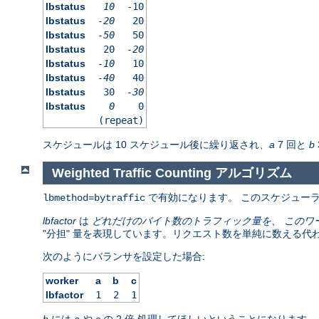
lbstatus
10
-10
lbstatus
-20
20
lbstatus
-50
50
lbstatus
20
-20
lbstatus
-10
10
lbstatus
-40
40
lbstatus
30
-30
lbstatus
0
0
(repeat)
スケジュールは 10 スケジュール後に繰り返され、
a
7 回と
b
Weighted Traffic Counting アルゴリズム
で有効になります。 このスケジューラの背
lbmethod=bytraffic
lbfactor
は
どれだけのバイト数のトラフィック量を、 このワ
"分担" 量を表現しています。リクエスト数を単純に数える代
次のようにバランサを設定した場合:
worker
a
b
c
lbfactor
1
2
1
b
には
a
や
c
の 2 倍 処理してほしいということになります