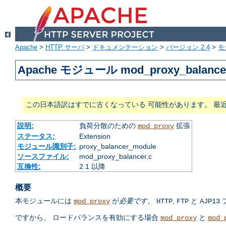
Apache
>
HTTP サーバ
>
ドキュメンテーション
>
バージョン 2.4
>
モ
Apache モジュール mod_proxy_balance
この日本語訳はすでに古くなっている 可能性があります。 最
説明:
負荷分散のための
拡張
mod_proxy
ステータス:
Extension
モジュール識別子:
proxy_balancer_module
ソースファイル:
mod_proxy_balancer.c
互換性:
2.1 以降
概要
本モジュールには
が
必要です
。
,
と
mod_proxy
HTTP
FTP
AJP13
ですから、 ロードバランスを有効にする場合
と
mod_proxy
mod_