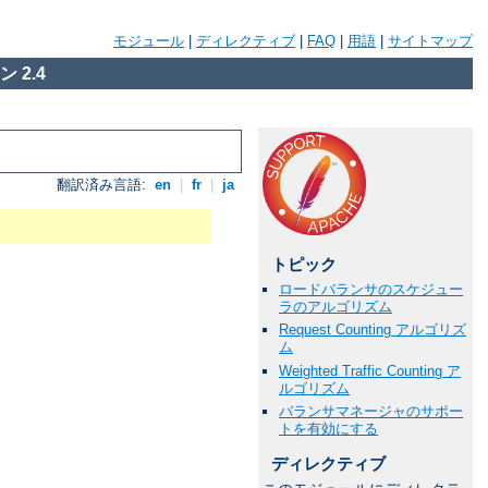
モジュール
|
ディレクティブ
|
FAQ
|
用語
|
サイトマップ
 2.4
翻訳済み言語:
en
|
fr
|
ja
トピック
ロードバランサのスケジュー
ラのアルゴリズム
Request Counting アルゴリズ
ム
Weighted Traffic Counting ア
ルゴリズム
バランサマネージャのサポー
トを有効にする
ディレクティブ