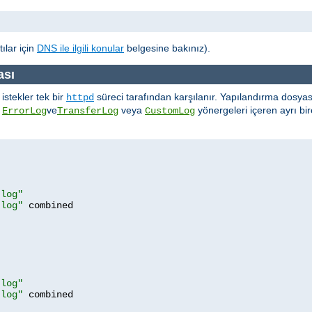
ılar için
DNS ile ilgili konular
belgesine bakınız).
ası
stekler tek bir
süreci tarafından karşılanır. Yapılandırma dosyası
httpd
,
ve
veya
yönergeleri içeren ayrı bi
ErrorLog
TransferLog
CustomLog
.log"
.log"
.log"
.log"