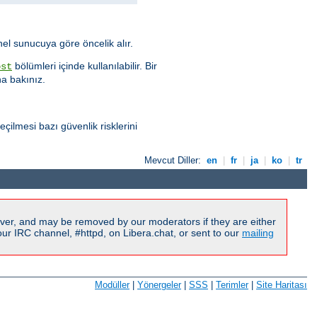
nel sunucuya göre öncelik alır.
bölümleri içinde kullanılabilir. Bir
ost
na bakınız.
çilmesi bazı güvenlik risklerini
Mevcut Diller:
en
|
fr
|
ja
|
ko
|
tr
ver, and may be removed by our moderators if they are either
r IRC channel, #httpd, on Libera.chat, or sent to our
mailing
Modüller
|
Yönergeler
|
SSS
|
Terimler
|
Site Haritası