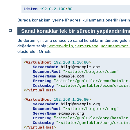
Listen
192.0
.
2.100
:
80
Burada konak ismi yerine IP adresi kullanmanız önerilir (ayrınt
Sanal konaklar tek bir sürecin yapılandırılm
Bu durum için, ana sunucu ve sanal konakların tümüne gelen i
değerlere sahip
,
,
ServerAdmin
ServerName
DocumentRoot
oluşturulur. Örnek:
<
VirtualHost
192.168
.
1.10
:
80
>
ServerAdmin
 bilgi@example
.
com

DocumentRoot
"/siteler/belgeler/ecom"
ServerName
 example
.
com

ErrorLog
"/siteler/gunlukler/ecom/hatalar
CustomLog
"/siteler/gunlukler/ecom/erisim
</
VirtualHost
>
<
VirtualHost
192.168
.
1.20
:
80
>
ServerAdmin
 bilgi@example
.
org

DocumentRoot
"/siteler/belgeler/eorg"
ServerName
 example
.
org

ErrorLog
"/siteler/gunlukler/eorg/hatalar
CustomLog
"/siteler/gunlukler/eorg/erisim
</
VirtualHost
>