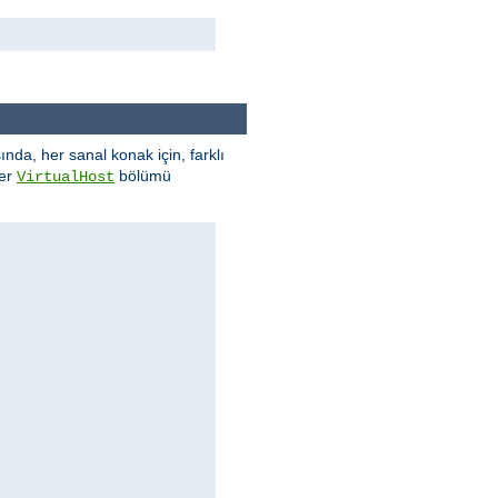
nda, her sanal konak için, farklı
rer
bölümü
VirtualHost