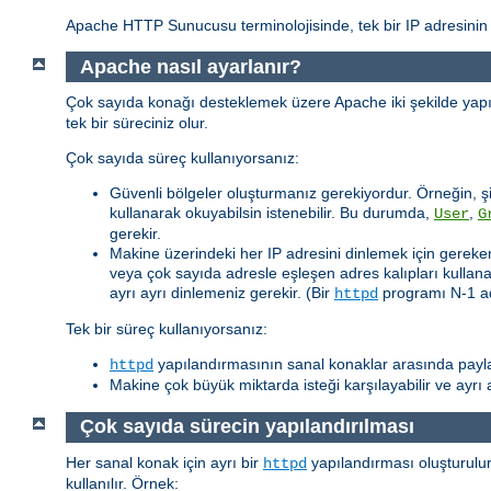
Apache HTTP Sunucusu terminolojisinde, tek bir IP adresinin ç
Apache nasıl ayarlanır?
Çok sayıda konağı desteklemek üzere Apache iki şekilde yapılan
tek bir süreciniz olur.
Çok sayıda süreç kullanıyorsanız:
Güvenli bölgeler oluşturmanız gerekiyordur. Örneğin, şi
kullanarak okuyabilsin istenebilir. Bu durumda,
,
User
G
gerekir.
Makine üzerindeki her IP adresini dinlemek için gereken 
veya çok sayıda adresle eşleşen adres kalıpları kullanar
ayrı ayrı dinlemeniz gerekir. (Bir
programı N-1 adr
httpd
Tek bir süreç kullanıyorsanız:
yapılandırmasının sanal konaklar arasında paylaş
httpd
Makine çok büyük miktarda isteği karşılayabilir ve ayr
Çok sayıda sürecin yapılandırılması
Her sanal konak için ayrı bir
yapılandırması oluşturulur
httpd
kullanılır. Örnek: