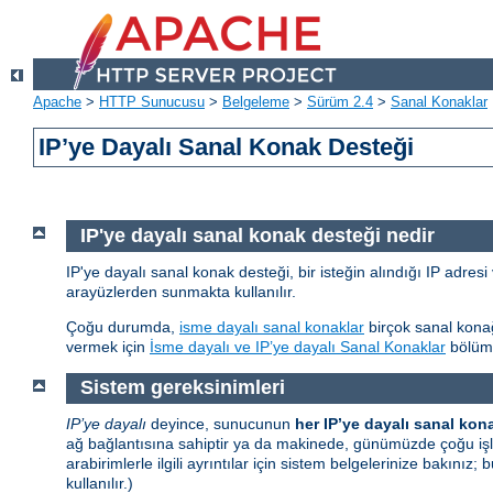
Apache
>
HTTP Sunucusu
>
Belgeleme
>
Sürüm 2.4
>
Sanal Konaklar
IP’ye Dayalı Sanal Konak Desteği
IP'ye dayalı sanal konak desteği nedir
IP'ye dayalı sanal konak desteği, bir isteğin alındığı IP adresi 
arayüzlerden sunmakta kullanılır.
Çoğu durumda,
isme dayalı sanal konaklar
birçok sanal konağ
vermek için
İsme dayalı ve IP’ye dayalı Sanal Konaklar
bölümü
Sistem gereksinimleri
IP’ye dayalı
deyince, sunucunun
her IP’ye dayalı sanal konak
ağ bağlantısına sahiptir ya da makinede, günümüzde çoğu işle
arabirimlerle ilgili ayrıntılar için sistem belgelerinize bakınız
kullanılır.)