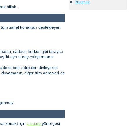
Yorumlar
k bilinir.
da tüm sanal konakları destekleyen
amasın, sadece herkes gibi tarayıcı
ış iki ayrı süreç çalıştırmanız
sadece belli adresleri dinleyerek
ı duyarsanız, diğer tüm adresleri de
aşanmaz.
nal konak) için
yönergesi
Listen