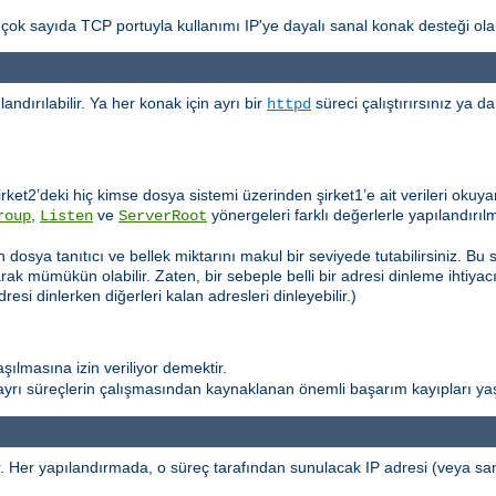
ok sayıda TCP portuyla kullanımı IP'ye dayalı sanal konak desteği olara
dırılabilir. Ya her konak için ayrı bir
süreci çalıştırırsınız ya 
httpd
rket2’deki hiç kimse dosya sistemi üzerinden şirket1’e ait verileri okuy
,
ve
yönergeleri farklı değerlerle yapılandırılm
roup
Listen
ServerRoot
dosya tanıtıcı ve bellek miktarını makul bir seviyede tutabilirsiniz. Bu 
ak mümükün olabilir. Zaten, bir sebeple belli bir adresi dinleme ihtiyac
esi dinlerken diğerleri kalan adresleri dinleyebilir.)
ılmasına izin veriliyor demektir.
ı ayrı süreçlerin çalışmasından kaynaklanan önemli başarım kayıpları y
. Her yapılandırmada, o süreç tarafından sunulacak IP adresi (veya sa