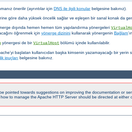
anız önerilir (ayrıntılar için
DNS ile ilgili konular
belgesine bakınız).
lerine göre daha yüksek öncelik sağlar ve eşleşen bir sanal konak da ge
yönerge dışında hemen hemen tüm yapılandırma yönergeleri
VirtualH
yacağını öğrenmek için
yönerge dizinini
kullanarak yönergenin
Bağlam
’ı
yönergesi de bir
bölümü içinde kullanılabilir.
p
VirtualHost
pache’yi başlatan kullanıcıdan başka kimsenin yazamayacağı bir yerin se
ik ipuçları
belgesine bakınız.
be pointed towards suggestions on improving the documentation or ser
n how to manage the Apache HTTP Server should be directed at either ou