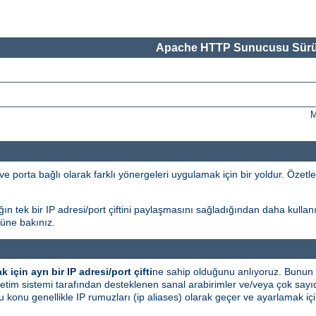
Apache HTTP Sunucusu Sürü
M
ve porta bağlı olarak farklı yönergeleri uygulamak için bir yoldur. Özetle, 
ın tek bir IP adresi/port çiftini paylaşmasını sağladığından daha kullanı
ne bakınız.
 için ayrı bir IP adresi/port çifti
ne sahip olduğunu anlıyoruz. Bunun 
tim sistemi tarafından desteklenen sanal arabirimler ve/veya çok sayıda
; bu konu genellikle IP rumuzları (ip aliases) olarak geçer ve ayarlamak iç