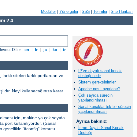
Modüller
|
Yönergeler
|
SSS
|
Terimler
|
Site Haritası
m 2.4
evcut Diller:
en
|
fr
|
ja
|
ko
|
tr
IP'ye dayalı sanal konak
farklı siteleri farklı portlardan ve
desteği nedir
Sistem gereksinimleri
Apache nasıl ayarlanır?
şlıdır. Neyi kullanacağınıza karar
Çok sayıda sürecin
yapılandırılması
Sanal konaklar tek bir sürecin
yapılandırılması
olması için, makine ya çok sayıda
Ayrıca bakınız:
 port kullanılıyordur. (Sanal
İsme Dayalı Sanal Konak
in genellikle "ifconfig" komutu
Desteği