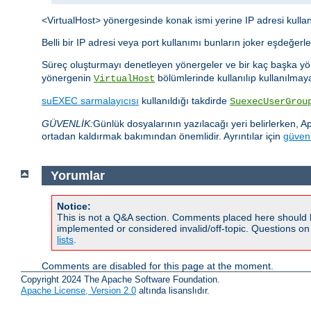
<VirtualHost> yönergesinde konak ismi yerine IP adresi kullanm
Belli bir IP adresi veya port kullanımı bunların joker eşdeğer
Süreç oluşturmayı denetleyen yönergeler ve bir kaç başka 
yönergenin
bölümlerinde kullanılıp kullanılma
VirtualHost
suEXEC sarmalayıcısı
kullanıldığı takdirde
SuexecUserGrou
GÜVENLİK:
Günlük dosyalarının yazılacağı yeri belirlerken, A
ortadan kaldırmak bakımından önemlidir. Ayrıntılar için
güvenl
Yorumlar
Notice:
This is not a Q&A section. Comments placed here should 
implemented or considered invalid/off-topic. Questions o
lists
.
Comments are disabled for this page at the moment.
Copyright 2024 The Apache Software Foundation.
Apache License, Version 2.0
altında lisanslıdır.