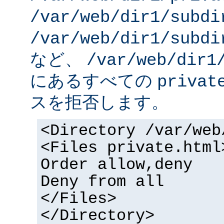
/var/web/dir1/subdi
/var/web/dir1/subdi
など、
/var/web/dir1
にあるすべての
privat
スを拒否します。
<Directory /var/web
<Files private.html
Order allow,deny
Deny from all
</Files>
</Directory>