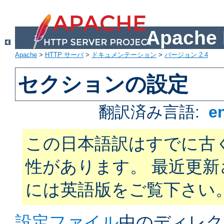
Apach
Apache
>
HTTP サーバ
>
ドキュメンテーション
>
バージョン 2.4
セクションの設定
翻訳済み言語:
e
この日本語訳はすでに古
性があります。 最近更
には英語版をご覧下さい
設定ファイル
中のディレク