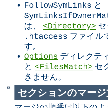
と
FollowSymLinks
SymLinksIfOwnerMa
は、
セ
<Directory>
ファイル
.htaccess
す。
ディレクテ
Options
と
セ
<FilesMatch>
きません。
セクションのマージ
マージの順番は以下のよ