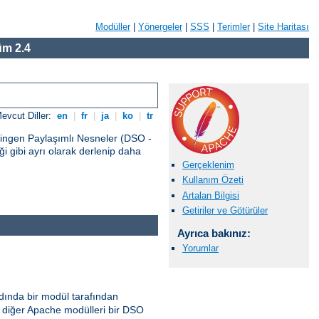
Modüller
|
Yönergeler
|
SSS
|
Terimler
|
Site Haritası
m 2.4
evcut Diller:
en
|
fr
|
ja
|
ko
|
tr
vingen Paylaşımlı Nesneler (DSO -
 gibi ayrı olarak derlenip daha
Gerçeklenim
Kullanım Özeti
Artalan Bilgisi
Getiriler ve Götürüler
Ayrıca bakınız:
Yorumlar
ında bir modül tarafından
diğer Apache modülleri bir DSO