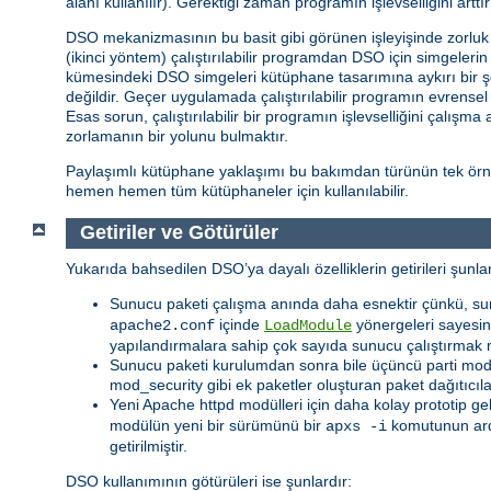
alanı kullanılır). Gerektiği zaman programın işlevselliğini ar
DSO mekanizmasının bu basit gibi görünen işleyişinde zorluk iç
(ikinci yöntem) çalıştırılabilir programdan DSO için simgeler
kümesindeki DSO simgeleri kütüphane tasarımına aykırı bir ş
değildir. Geçer uygulamada çalıştırılabilir programın evrense
Esas sorun, çalıştırılabilir bir programın işlevselliğini çalışm
zorlamanın bir yolunu bulmaktır.
Paylaşımlı kütüphane yaklaşımı bu bakımdan türünün tek örneğ
hemen hemen tüm kütüphaneler için kullanılabilir.
Getiriler ve Götürüler
Yukarıda bahsedilen DSO’ya dayalı özelliklerin getirileri şunlar
Sunucu paketi çalışma anında daha esnektir çünkü, su
içinde
yönergeleri sayesind
apache2.conf
LoadModule
yapılandırmalara sahip çok sayıda sunucu çalıştırmak 
Sunucu paketi kurulumdan sonra bile üçüncü parti modüll
mod_security gibi ek paketler oluşturan paket dağıtıcıl
Yeni Apache httpd modülleri için daha kolay prototip ge
modülün yeni bir sürümünü bir
komutunun ar
apxs -i
getirilmiştir.
DSO kullanımının götürüleri ise şunlardır: