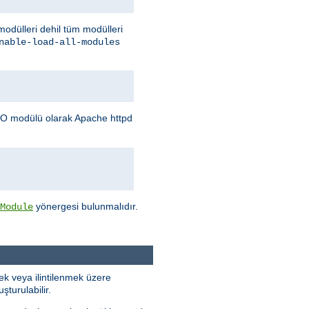
 modülleri dehil tüm modülleri
nable-load-all-modules
O modülü olarak Apache httpd
yönergesi bulunmalıdır.
Module
k veya ilintilenmek üzere
turulabilir.