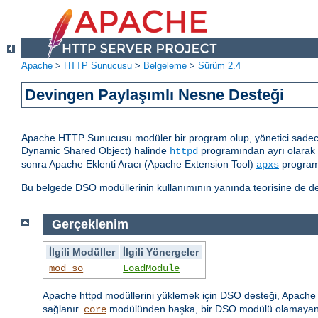
Apache
>
HTTP Sunucusu
>
Belgeleme
>
Sürüm 2.4
Devingen Paylaşımlı Nesne Desteği
Apache HTTP Sunucusu modüler bir program olup, yönetici sadece 
Dynamic Shared Object) halinde
programından ayrı olarak d
httpd
sonra Apache Eklenti Aracı (Apache Extension Tool)
programı
apxs
Bu belgede DSO modüllerinin kullanımının yanında teorisine de değ
Gerçeklenim
İlgili Modüller
İlgili Yönergeler
mod_so
LoadModule
Apache httpd modüllerini yüklemek için DSO desteği, Apache h
sağlanır.
modülünden başka, bir DSO modülü olamayan
core