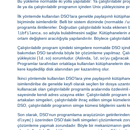
Bu yükleme normalde iki yolla yapılabilir: Ya çalıştırılabilir 
ile ya da çalıştırılabilir programın içinden Unix yükleyicisin
İlk yöntemde kullanılan DSO’lara genelde
paylaşımlı kütüpha
biçiminde isimlendirilir. Belli bir sistem dizininde (normalde
/u
programla ilintilenirler. Doğrudan çalıştırılabilir koda eklen
adıyla bulabilmesini sağlar. Kütüphanelerin 
libfilanca.so
ortam değişkeni aracılığıyla yapılandırılır. Böylece çalıştır
Çalıştırılabilir program içindeki simgelere normalde DSO içi
bakımdan DSO tarafında böyle bir çözümleme yapılmaz. Çalış
yükleyicisi (
) sorumludur. (Aslında,
’yu çağıracak 
ld.so
ld.so
Programlar tarafından ortaklaşa kullanılan kütüphanelerin d
kere kaydedilip disk alanından yer kazanılmış olur.
İkinci yöntemde kullanılan DSO’lara yine
paylaşımlı kütüphan
isimlendirilse de genelde keyfi olarak seçilen bir dosya uzantıs
kullanacak olan çalıştırılabilir programla aralarında özdeviml
sayesinde kendi adres uzayına ekler. Çalıştırılabilir program
artakalan simgeleri, çalıştırılabilir ihraç edilen simge kümeler
DSO, çalıştırılabilir programın simge kümesi bilgilerini sanki k
Son olarak, DSO’nun programlama arayüzünün getirilerinden ya
üzerinden DSO’daki belli simgeleri çözümlemek zorund
dlsym()
çözümleme yapmak zorundadır. Böyle bir mekanizmanın getiris