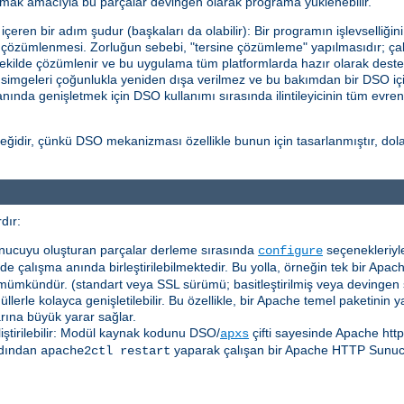
ttırmak amacıyla bu parçalar devingen olarak programa yüklenebilir.
eren bir adım şudur (başkaları da olabilir): Bir programın işlevselliğin
in çözümlenmesi. Zorluğun sebebi, "tersine çözümleme" yapılmasıdır; çalı
ekilde çözümlenir ve bu uygulama tüm platformlarda hazır olarak deste
l simgeleri çoğunlukla yeniden dışa verilmez ve bu bakımdan bir DSO içi
a anında genişletmek için DSO kullanımı sırasında ilintileyicinin tüm evre
idir, çünkü DSO mekanizması özellikle bunun için tasarlanmıştır, dolayı
dır:
nucuyu oluşturan parçalar derleme sırasında
seçenekleriyle
configure
e çalışma anında birleştirilebilmektedir. Bu yolla, örneğin tek bir Apach
mümkündür. (standart veya SSL sürümü; basitleştirilmiş veya devingen
erle kolayca genişletilebilir. Bu özellikle, bir Apache temel paketinin
arına büyük yarar sağlar.
liştirilebilir: Modül kaynak kodunu DSO/
çifti sayesinde Apache htt
apxs
dından
yaparak çalışan bir Apache HTTP Sunu
apache2ctl restart