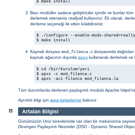
$ make install
Bazı modüller sadece geliştiriciler içindir ve bunlar tü
derlemek isterseniz
reallyall
kullanınız. Ek olarak, derl
derleme seçeneği ile etkin kılabilirsiniz.
$ ./configure --enable-mods-shared=reall
$ make install
Kaynak dosyası
dosyasında dağıtılan 
mod_filanca.c
kaynak ağacının dışında
kullanarak derlemek ve k
apxs
$ cd /bir/kurulum/yeri
$ apxs -c mod_filanca.c
$ apxs -aci filanca mod_filanca.la
Tüm durumlarda derlenen paylaşımlı modülü Apache httpd’nin 
Ayrıntılı bilgi için
apxs belgelerine
bakınız.
Artalan Bilgisi
Günümüzün Unix türevlerinde var olan bir mekanizma sayesind
Devingen Paylaşımlı Nesneler
(DSO - Dynamic Shared Object) a