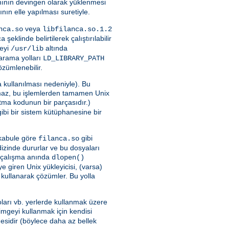
nının devingen olarak yüklenmesi
ının elle yapılması suretiyle.
veya
nca.so
libfilanca.so.1.2
şeklinde belirtilerek çalıştırılabilir
ca
neyi
altında
/usr/lib
a arama yolları
LD_LIBRARY_PATH
özümlenebilir.
 kullanılması nedeniyle). Bu
maz, bu işlemlerden tamamen Unix
latma kodunun bir parçasıdır.)
ibi bir sistem kütüphanesine bir
i kabule göre
gibi
filanca.so
 dizinde dururlar ve bu dosyaları
yu çalışma anında
dlopen()
 giren Unix yükleyicisi, (varsa)
 kullanarak çözümler. Bu yolla
ları vb. yerlerde kullanmak üzere
imgeyi kullanmak için kendisi
sidir (böylece daha az bellek