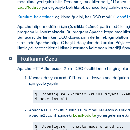
modülüne yerleştirilebilir. Derlenmiş modüller
mod_filanca.
yönergesiyle belirtilerek sunucu başlatılırken ve
LoadModule
Kurulum belgesinde
açıklandığı gibi, her DSO modülü
confi
Apache httpd modülleri için (özellikle üçüncü parti modüller 
programı kullanılmaktadır. Bu program Apache httpd modüllerin
Sunucusu derlenirken DSO dosyalarını derlemek için platforma b
sırasında Apache httpd C başlık dosyaları da kurulur. Böylec
ilintileyici seçeneklerini bilmek zorunda kalmadan istediği A
Kullanım Özeti
Apache HTTP Sunucusu 2.x’in DSO özelliklerine bir giriş olarak
Kaynak dosyası
dosyasında dağıtılan 
mod_filanca.c
için şöyle yapılır:
$ ./configure --prefix=/kurulum/yeri --e
$ make install
Apache HTTP Sunucusunu tüm modüller etkin olarak der
içindeki
yönergelerini etkin
apache2.conf
LoadModule
$ ./configure --enable-mods-shared=all