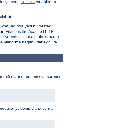
dosyasında
modülünün
mod_so
labilir.
Sion
) adında yeni bir destek
r. Fikir basittir: Apache HTTP
nur ve
ile kurulum
make install
e platforma bağımlı derleyici ve
odülü olarak derlemek ve kurmak
odüller yüklenir. Daha sonra