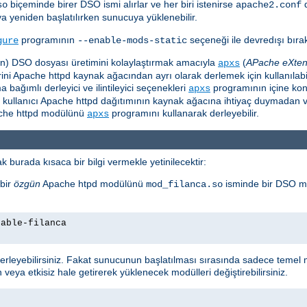
biçeminde birer DSO ismi alırlar ve her biri istenirse
so
apache2.conf
ya yeniden başlatılırken sunucuya yüklenebilir.
programının
seçeneği ile devredışı bırakı
gure
--enable-mods-static
için) DSO dosyası üretimini kolaylaştırmak amacıyla
(
APache eXten
apxs
i Apache httpd kaynak ağacından ayrı olarak derlemek için kullanılabili
ağımlı derleyici ve ilintileyici seçenekleri
programının içine ko
apxs
e kullanıcı Apache httpd dağıtımının kaynak ağacına ihtiyaç duymadan v
pache httpd modülünü
programını kullanarak derleyebilir.
apxs
 burada kısaca bir bilgi vermekle yetinilecektir:
bir
özgün
Apache htpd modülünü
isminde bir DSO m
mod_filanca.so
nable-filanca
leyebilirsiniz. Fakat sunucunun başlatılması sırasında sadece temel m
 veya etkisiz hale getirerek yüklenecek modülleri değiştirebilirsiniz.