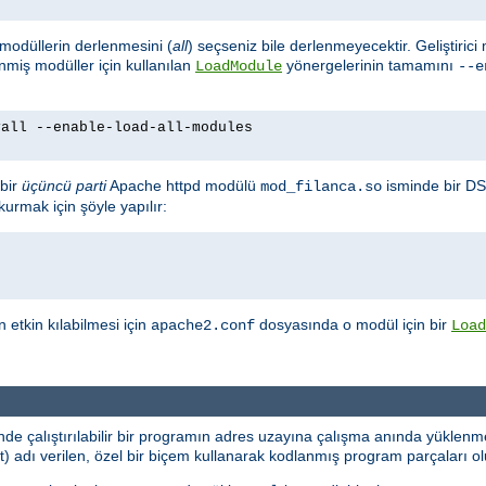
m modüllerin derlenmesini (
all
) seçseniz bile derlenmeyecektir. Geliştirici
enmiş modüller için kullanılan
yönergelerinin tamamını
LoadModule
--e
yall --enable-load-all-modules
bir
üçüncü parti
Apache httpd modülü
isminde bir DS
mod_filanca.so
urmak için şöyle yapılır:
etkin kılabilmesi için
dosyasında o modül için bir
apache2.conf
Load
e çalıştırılabilir bir programın adres uzayına çalışma anında yüklenme
dı verilen, özel bir biçem kullanarak kodlanmış program parçaları oluş