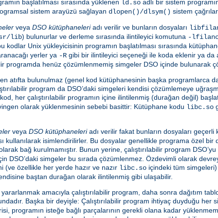
programın başlatılması sırasında yüklenen
adlı bir sistem programı
ld.so
e programsal sistem arayüzü sağlayan
sistem çağrılar
dlopen()/dlsym()
neler
veya
DSO kütüphaneleri
adı verilir ve bunların dosyaları
libfila
) bulunurlar ve derleme sırasında ilintileyici komutuna
sr/lib
-lfilan
en bu kodlar Unix yükleyicisinin programın başlatılması sırasında kütüpha
aranacağı yerler ya
gibi bir ilintileyici seçeneği ile koda eklenir ya d
-R
ılabilir programda henüz çözümlenmemiş simgeler DSO içinde bulunarak ç
nden atıfta bulunulmaz (genel kod kütüphanesinin başka programlarca da
tırılabilir program da DSO’daki simgeleri kendisi çözümlemeye uğraş
kod, her çalıştırılabilir programın içine ilintilenmiş (durağan değil) baş
evingen olarak yüklenmesinin sebebi basittir: Kütüphane kodu
g
libc.so
eler
veya
DSO kütüphaneleri
adı verilir fakat bunların dosyaları geçerl
ı kullanılarak isimlendirilirler. Bu dosyalar genellikle programa özel bir
i olarak bağ kurulmamıştır. Bunun yerine, çalıştırılabilir program DSO’
 için DSO’daki simgeler bu sırada çözümlenmez. Özdevimli olarak devreye
ini (ve özellikle her yerde hazır ve nazır
içindeki tüm simgeleri)
libc.so
endisine baştan durağan olarak ilintilenmiş gibi ulaşabilir.
rarlanmak amacıyla çalıştırılabilir program, daha sonra dağıtım tablo
adır. Başka bir deyişle: Çalıştırılabilir program ihtiyaç duyduğu her s
i, programın isteğe bağlı parçalarının gerekli olana kadar yüklenmeme