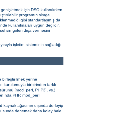
i genişletmek için DSO kullanılırken
ştırılabilir programın simge
klenmediği gibi standartlaşmış da
nde kullanılmaları uygun değildir.
nsel simgeleri dışa vermesini
sıyla işletim sisteminin sağladığı
 birleştirilmek yerine
e kurulumuyla birbirinden farklı
 sürümü [mod_perl, PHP3], vs.)
 yanında PHP, mod_perl,
pd kaynak ağacının dışında derleyip
cusunda denemek daha kolay hale