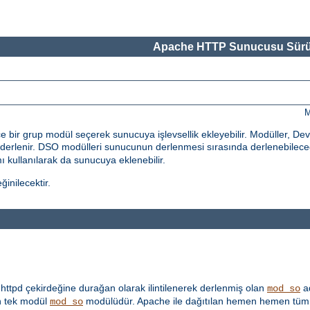
Apache HTTP Sunucusu Sürü
M
bir grup modül seçerek sunucuya işlevsellik ekleyebilir. Modüller, De
erlenir. DSO modülleri sunucunun derlenmesi sırasında derlenebileceği
 kullanılarak da sunucuya eklenebilir.
inilecektir.
ttpd çekirdeğine durağan olarak ilintilenerek derlenmiş olan
ad
mod_so
 tek modül
modülüdür. Apache ile dağıtılan hemen hemen tüm 
mod_so