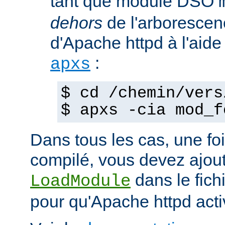
tant que module DSO
dehors
de l'arborescen
d'Apache httpd à l'ai
:
apxs
$ cd /chemin/vers
$ apxs -cia mod_f
Dans tous les cas, une fo
compilé, vous devez ajout
dans le fich
LoadModule
pour qu'Apache httpd acti