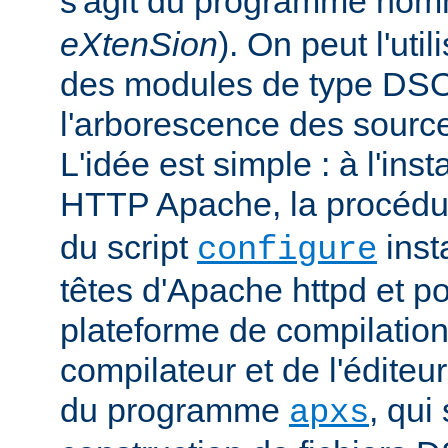
s'agit du programme no
eXtenSion
). On peut l'uti
des modules de type DS
l'arborescence des sourc
L'idée est simple : à l'ins
HTTP Apache, la procéd
du script
insta
configure
têtes d'Apache httpd et po
plateforme de compilation
compilateur et de l'éditeur 
du programme
, qui
apxs