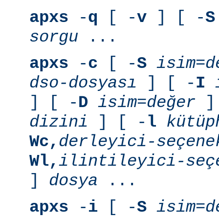
apxs
-
q
[ -
v
] [ -
S
sorgu
...
apxs
-
c
[ -
S
isim=d
dso-dosyası
] [ -
I
] [ -
D
isim=değer
] 
dizini
] [ -
l
kütüp
Wc,
derleyici-seçene
Wl,
ilintileyici-seç
]
dosya
...
apxs
-
i
[ -
S
isim=d