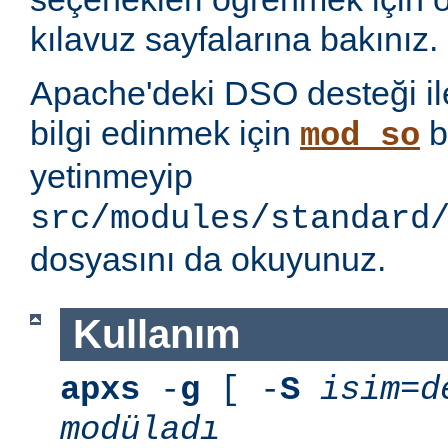
kılavuz sayfalarına bakınız.
Apache'deki DSO desteği ile i
bilgi edinmek için
b
mod_so
yetinmeyip
src/modules/standard
dosyasını da okuyunuz.
Kullanım
apxs
-
g
[ -
S
isim=d
modüladı