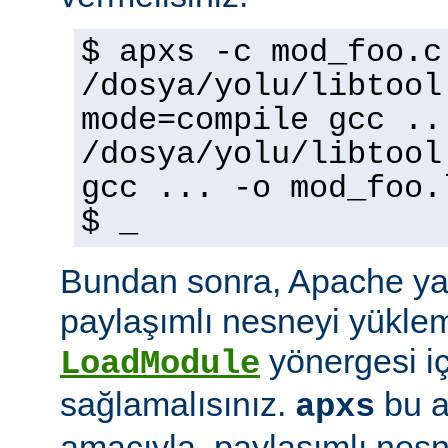
$ apxs -c mod_foo.c
/dosya/yolu/libtool
mode=compile gcc ..
/dosya/yolu/libtool
gcc ... -o mod_foo.
$ _
Bundan sonra, Apache ya
paylaşımlı nesneyi yüklem
yönergesi i
LoadModule
sağlamalısınız.
bu a
apxs
amacıyla, paylaşımlı nes