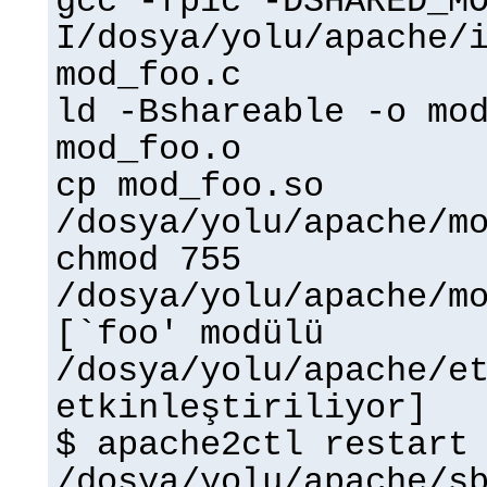
gcc -fpic -DSHARED_M
I/dosya/yolu/apache/
mod_foo.c
ld -Bshareable -o mo
mod_foo.o
cp mod_foo.so
/dosya/yolu/apache/m
chmod 755
/dosya/yolu/apache/m
[`foo' modülü
/dosya/yolu/apache/e
etkinleştiriliyor]
$ apache2ctl restart
/dosya/yolu/apache/s