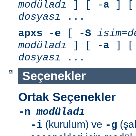
modüladı
] [ -
a
] [
dosyası
...
apxs
-
e
[ -
S
isim=d
modüladı
] [ -
a
] [
dosyası
...
Seçenekler
Ortak Seçenekler
-n
modüladı
(kurulum) ve
(şab
-i
-g