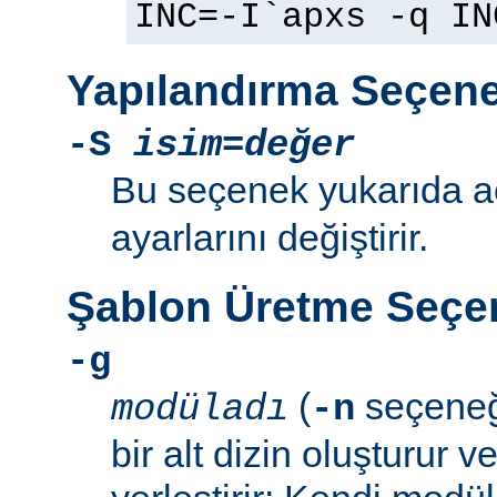
INC=-I`apxs -q IN
Yapılandırma Seçene
-S
isim=değer
Bu seçenek yukarıda 
ayarlarını değiştirir.
Şablon Üretme Seçen
-g
(
seçeneğ
modüladı
-n
bir alt dizin oluşturur v