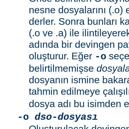
nesne dosyalarını (.o) 
derler. Sonra bunları k
(.o ve .a) ile ilintileyer
adında bir devingen pa
oluşturur. Eğer
seçen
-o
belirtilmemişse
dosyala
dosyanın ismine bakar
tahmin edilmeye çalışıl
dosya adı bu isimden el
-o
dso-dosyası
Oluşturulacak devingen