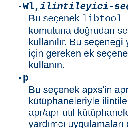
-Wl
,
ilintileyici-se
Bu seçenek
libtool 
komutuna doğrudan se
kullanılır. Bu seçeneği y
için gereken ek seçenek
kullanın.
-p
Bu seçenek apxs'in apr/
kütüphaneleriyle ilintil
apr/apr-util kütüphanel
yardımcı uygulamaları d