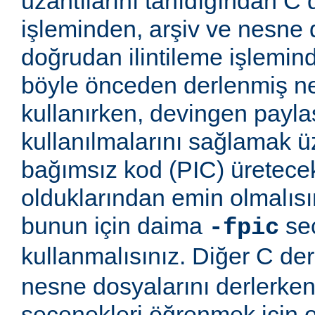
uzantılarını tanıdığından C
işleminden, arşiv ve nesne 
doğrudan ilintileme işlemind
böyle önceden derlenmiş ne
kullanırken, devingen payla
kullanılmalarını sağlamak
bağımsız kod (PIC) üretece
olduklarından emin olmalıs
bunun için daima
seç
-fpic
kullanmalısınız. Diğer C derl
nesne dosyalarını derlerken
seçenekleri öğrenmek için o 