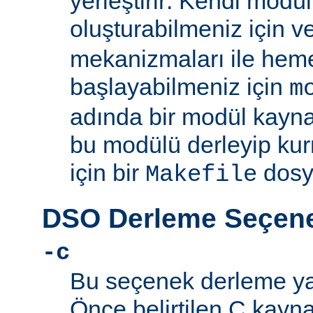
yerleştirir: Kendi mod
oluşturabilmeniz için 
mekanizmaları ile he
başlayabilmeniz için
m
adında bir modül kayna
bu modülü derleyip kur
için bir
dosy
Makefile
DSO Derleme Seçene
-c
Bu seçenek derleme yapı
Önce belirtilen C kayn