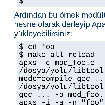
$ _
Ardından bu örnek modülü
nesne olarak derleyip A
yükleyebilirsiniz:
$ cd foo
$ make all reload
apxs -c mod_foo.c
/dosya/yolu/libtool
mode=compile gcc ..
/dosya/yolu/libtool
gcc ... -o mod_foo.
apxs -i -a -n "foo"