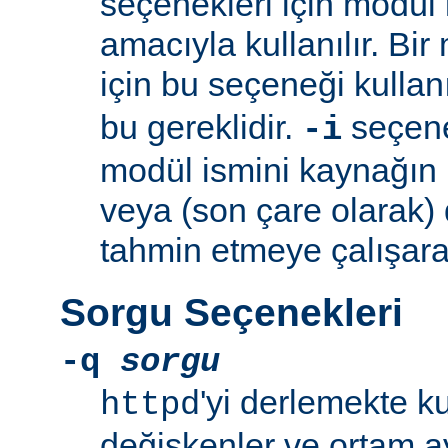
seçenekleri için modül 
amacıyla kullanılır. Bir
için bu seçeneği kullan
bu gereklidir.
seçeneğ
-i
modül ismini kaynağın
veya (son çare olarak)
tahmin etmeye çalışara
Sorgu Seçenekleri
-q
sorgu
'yi derlemekte k
httpd
değişkenler ve ortam ay