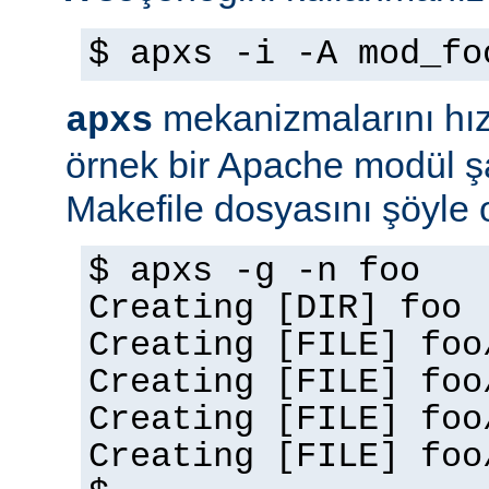
$ apxs -i -A mod_fo
mekanizmalarını hız
apxs
örnek bir Apache modül ş
Makefile dosyasını şöyle ol
$ apxs -g -n foo
Creating [DIR] foo
Creating [FILE] foo
Creating [FILE] foo
Creating [FILE] foo
Creating [FILE] foo