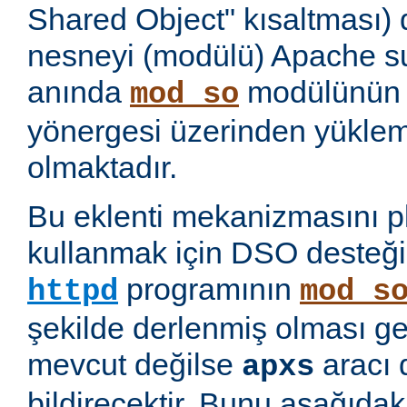
Shared Object" kısaltması)
nesneyi (modülü) Apache 
anında
modülünü
mod_so
yönergesi üzerinden yükl
olmaktadır.
Bu eklenti mekanizmasını 
kullanmak için DSO desteği
programının
httpd
mod_s
şekilde derlenmiş olması ge
mevcut değilse
aracı 
apxs
bildirecektir. Bunu aşağıda