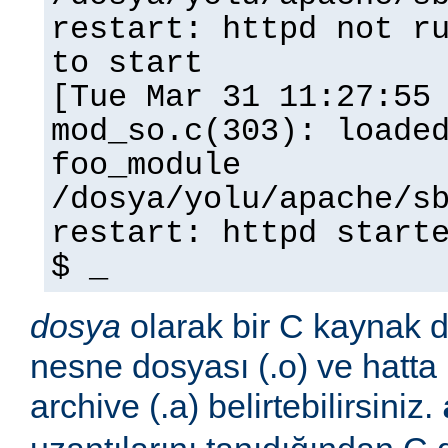
restart: httpd not r
to start
[Tue Mar 31 11:27:55
mod_so.c(303): loade
foo_module
/dosya/yolu/apache/s
restart: httpd start
$ _
dosya
olarak bir C kaynak do
nesne dosyası (.o) ve hatta 
archive (.a) belirtebilirsiniz.