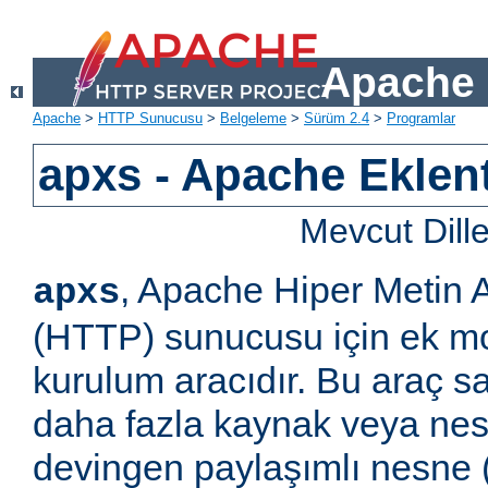
Apache 
Apache
>
HTTP Sunucusu
>
Belgeleme
>
Sürüm 2.4
>
Programlar
apxs - Apache Eklent
Mevcut Dill
, Apache Hiper Metin 
apxs
(HTTP) sunucusu için ek m
kurulum aracıdır. Bu araç s
daha fazla kaynak veya ne
devingen paylaşımlı nesne