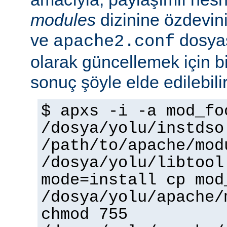
modules
dizinine özdevin
ve
dosyas
apache2.conf
olarak güncellemek için bi
sonuç şöyle elde edilebilir
$ apxs -i -a mod_fo
/dosya/yolu/instdso
/path/to/apache/mod
/dosya/yolu/libtool
mode=install cp mod
/dosya/yolu/apache/
chmod 755