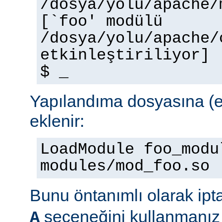
/dosya/yolu/apache/
[`foo' modülü
/dosya/yolu/apache/
etkinleştiriliyor]
$ _
Yapılandıma dosyasına (e
eklenir:
LoadModule foo_modu
modules/mod_foo.so
Bunu öntanımlı olarak ipt
seçeneğini kullanmanız 
A