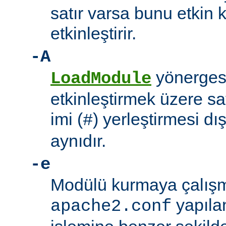
satır varsa bunu etkin 
etkinleştirir.
-A
yönerges
LoadModule
etkinleştirmek üzere sat
imi (
) yerleştirmesi d
#
aynıdır.
-e
Modülü kurmaya çalışm
yapıla
apache2.conf