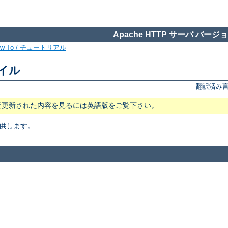
Apache HTTP サーバ バージョン
ow-To / チュートリアル
ァイル
翻訳済み言
近更新された内容を見るには英語版をご覧下さい。
供します。