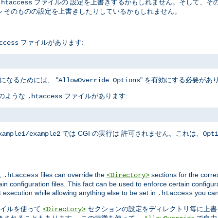
ファイルの 設定を上書きするかもしれません。そして、そ
.htaccess
 そのものの設定を上書きしたりしているかもしれません。
ファイルがあります:
ccess
になるためには、 "
" を有効にする必要があ
AllowOverride Options
下のような
ファイルがあります:
.htaccess
では CGI の実行は 許可されません。これは、
xample1/example2
Opt
,
files can override the
sections for the corre
.htaccess
<Directory>
in configuration files. This fact can be used to enforce certain configur
t execution while allowing anything else to be set in
you can
.htaccess
イルを使って
セクションの設定をディレクトリ毎に上書
<Directory>