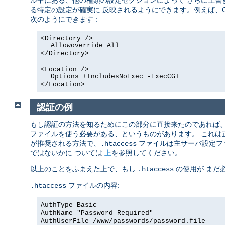
ル中にある、他の種類の設定セクションによって さらに上書
る特定の設定が確実に 反映されるようにできます。例えば、C
次のようにできます :
<Directory />
Allowoverride All
</Directory>
<Location />
Options +IncludesNoExec -ExecCGI
</Location>
認証の例
もし認証の方法を知るためにこの部分に直接来たのであれば
ファイルを使う必要がある、というものがあります。 これ
が推奨される方法で、
ファイルは主サーバ設定フ
.htaccess
ではないかに ついては
上
を参照してください。
以上のことをふまえた上で、もし
の使用が まだ
.htaccess
ファイルの内容:
.htaccess
AuthType Basic
AuthName "Password Required"
AuthUserFile /www/passwords/password.file