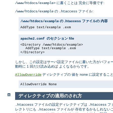
に書くことは 完全に等価です:
/www/htdocs/example>
の
ファイル:
/www/htdocs/example
.htaccess
の .htaccess ファイルの 内容
/www/htdocs/example
AddType text/example .exm
file
apache2.conf のセクション
<Directory /www/htdocs/example>
AddType text/example .exm
</Directory>
しかし、この設定はサーバ設定ファイルに書いた方がパフォーマ
動時に 1 回だけ読み込めば よくなるからです。
ディレクティブの 値を
に設定するこ
AllowOverride
none
AllowOverride None
ディレクティブの適用のされ方
ファイルの設定ディレクティブは
フ
.htaccess
.htaccess
レクトリにも
ファイルが 存在するかもしれない
.htaccess