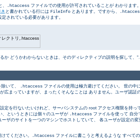
と、
ファイルでの使用が許可されていることが わかります。
.htaccess
書き
と書かれている行には
とあります。ですから、
FileInfo
.htacces
設定されている必要があります。
トリ,.htaccess
か どうかわからないときは、そのディレクティブの説明を探して、".hta
を除いて、
ファイルの使用は極力避けてください。 世の中
.htaccess
解が広まっていますが、まったくそんなことは ありません。ユーザ認証
定を行ないたいけれど、サーバシステムの root アクセス権限を持っ
ない、というときには個々のユーザが
ファイルを使って 自分
.htaccess
のユーザのサイトを一つのマシンでホストしていて、 各ユーザが設定の
避けてください。
ファイルに書こうと考えるような すべて
.htaccess