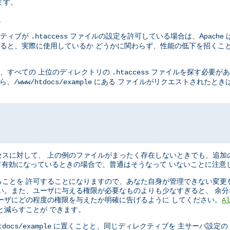
ます。
。
ティブが
ファイルの設定を許可している場合は、Apache 
.htaccess
ると、実際に使用しているか どうかに関わらず、性能の低下を招くこと
に、すべての 上位のディレクトリの
ファイルを探す必要があ
.htaccess
から、
にある ファイルがリクエストされたときは、
/www/htdocs/example
スに対して、 上の例のファイルがまったく存在しないときでも、追加
有効になっているときの場合で、普通はそうなって いないことに注意
ことを 許可することになりますので、あなた自身が管理できない変更
い。また、ユーザに与える権限が必要なものよりも少なすぎると、 余
ーザにどの程度の権限を与えたか明確に告げるように してください。
Al
と減らすことが できます。
に置くことと、同じディレクティブを 主サーバ設定の Dir
tdocs/example