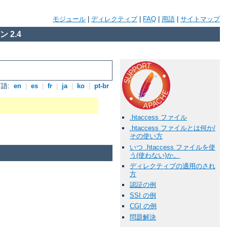
モジュール
|
ディレクティブ
|
FAQ
|
用語
|
サイトマップ
 2.4
語:
en
|
es
|
fr
|
ja
|
ko
|
pt-br
.htaccess ファイル
.htaccess ファイルとは何か/
その使い方
いつ .htaccess ファイルを使
う(使わない)か。
ディレクティブの適用のされ
方
認証の例
SSI の例
CGI の例
問題解決