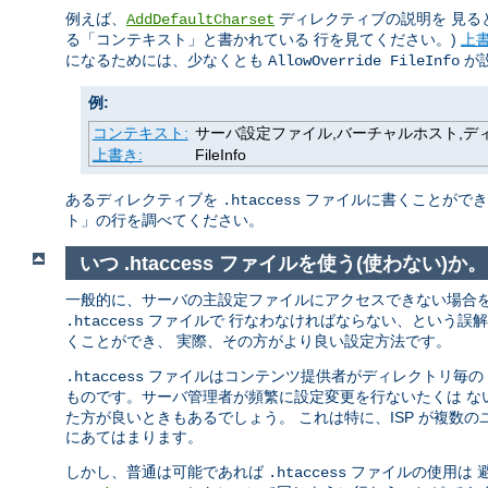
例えば、
ディレクティブの説明を 見る
AddDefaultCharset
る「コンテキスト」と書かれている 行を見てください。)
上
になるためには、少なくとも
が
AllowOverride FileInfo
例:
コンテキスト:
サーバ設定ファイル,バーチャルホスト,ディレク
上書き:
FileInfo
あるディレクティブを
ファイルに書くことができる
.htaccess
ト」の行を調べてください。
いつ .htaccess ファイルを使う(使わない)か。
一般的に、サーバの主設定ファイルにアクセスできない場合
ファイルで 行なわなければならない、という誤
.htaccess
くことができ、 実際、その方がより良い設定方法です。
ファイルはコンテンツ提供者がディレクトリ毎の 設
.htaccess
ものです。サーバ管理者が頻繁に設定変更を行ないたくは 
た方が良いときもあるでしょう。 これは特に、ISP が複数
にあてはまります。
しかし、普通は可能であれば
ファイルの使用は 
.htaccess