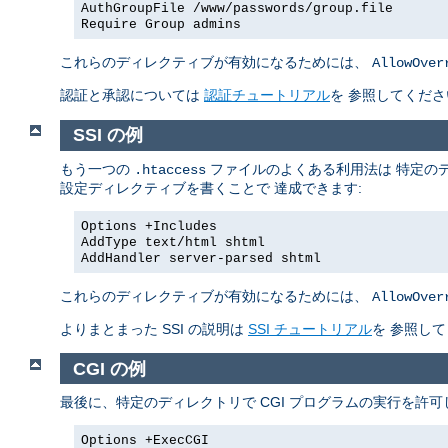
AuthGroupFile /www/passwords/group.file
Require Group admins
これらのディレクティブが有効になるためには、
AllowOver
認証と承認については
認証チュートリアル
を 参照してくださ
SSI の例
もう一つの
ファイルのよくある利用法は 特定のデ
.htaccess
設定ディレクティブを書くことで 達成できます:
Options +Includes
AddType text/html shtml
AddHandler server-parsed shtml
これらのディレクティブが有効になるためには、
AllowOver
よりまとまった SSI の説明は
SSI チュートリアル
を 参照し
CGI の例
最後に、特定のディレクトリで CGI プログラムの実行を許
Options +ExecCGI