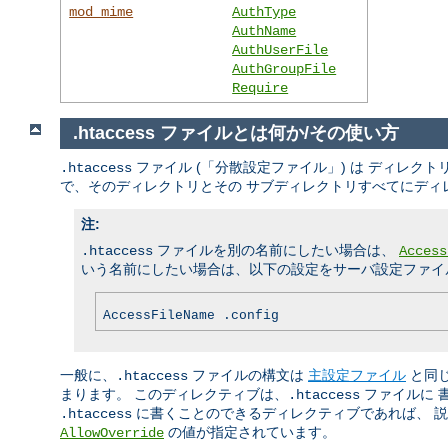
mod_mime
AuthType
AuthName
AuthUserFile
AuthGroupFile
Require
.htaccess ファイルとは何か/その使い方
ファイル (「分散設定ファイル」) は ディレ
.htaccess
で、そのディレクトリとその サブディレクトリすべてにディ
注:
ファイルを別の名前にしたい場合は、
.htaccess
Access
いう名前にしたい場合は、以下の設定をサーバ設定ファイル
AccessFileName .config
一般に、
ファイルの構文は
主設定ファイル
と同
.htaccess
まります。 このディレクティブは、
ファイルに 
.htaccess
に書くことのできるディレクティブであれば、 説明
.htaccess
の値が指定されています。
AllowOverride