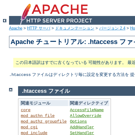
Apache
>
HTTP サーバ
>
ドキュメンテーション
>
バージョン 2.4
>
H
Apache チュートリアル: .htaccess フ
この日本語訳はすでに古くなっている 可能性があります。 最
ファイルはディレクトリ毎に設定を変更する方法を 提
.htaccess
.htaccess ファイル
関連モジュール
関連ディレクティブ
core
AccessFileName
mod_authn_file
AllowOverride
mod_authz_groupfile
Options
mod_cgi
AddHandler
mod_include
SetHandler