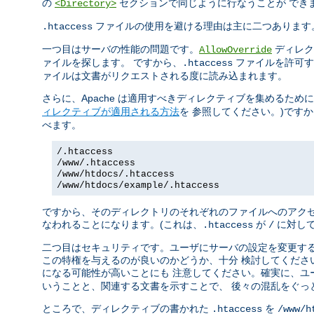
の
セクションで同じように行なうことが でき
<Directory>
ファイルの使用を避ける理由は主に二つあります
.htaccess
一つ目はサーバの性能の問題です。
ディレク
AllowOverride
ァイルを探します。 ですから、
ファイルを許可す
.htaccess
ァイルは文書がリクエストされる度に読み込まれます。
さらに、Apache は適用すべきディレクティブを集めるため
ィレクティブが適用される方法
を 参照してください。)です
べます。
/.htaccess
/www/.htaccess
/www/htdocs/.htaccess
/www/htdocs/example/.htaccess
ですから、そのディレクトリのそれぞれのファイルへのアクセ
なわれることになります。(これは、
が
に対して
.htaccess
/
二つ目はセキュリティです。ユーザにサーバの設定を変更する
この特権を与えるのが良いのかどうか、十分 検討してくださ
になる可能性が高いことにも 注意してください。確実に、ユ
いうことと、関連する文書を示すことで、 後々の混乱をぐっ
ところで、ディレクティブの書かれた
を
.htaccess
/www/h