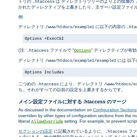
トリの
は ディレクトリツリーのより上の階層の
.htaccess
かれたディレクティブを上書きしたり、主サーバ設定ファイル
例:
ディレクトリ
に以下の内容の
/www/htdocs/example1
.hta
Options +ExecCGI
(注:
ファイルで "
" ディレクティブが有効
.htaccess
Options
ディレクトリ
には 以
/www/htdocs/example1/example2
Options Includes
二つめの
により、ディレクトリ
.htaccess
/www/htdocs/e
ち、それがすべての以前の設定を上書きするからです。
メイン設定ファイルに対する .htaccess のマージ
As discussed in the documentation on
Configuration Sections
overriden by other types of configuration sections from the ma
liberal
setting. For example, to prevent scrip
AllowOverride
セクションの設定
に記載されているように、
ファ
.htaccess