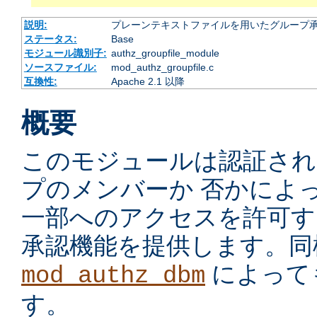
説明:
プレーンテキストファイルを用いたグループ
ステータス:
Base
モジュール識別子:
authz_groupfile_module
ソースファイル:
mod_authz_groupfile.c
互換性:
Apache 2.1 以降
概要
このモジュールは認証され
プのメンバーか 否かによ
一部へのアクセスを許可す
承認機能を提供します。同
によって
mod_authz_dbm
す。