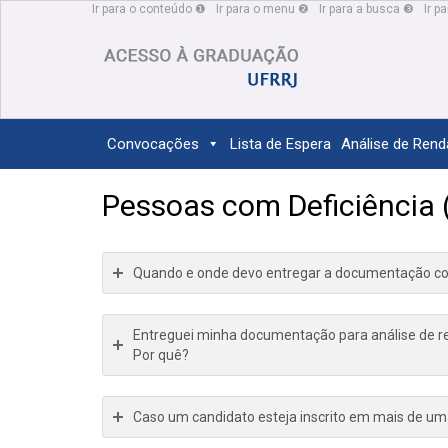
Ir para o conteúdo ❶
Ir para o menu ❷
Ir para a busca ❸
Ir p
Convocações
Lista de Espera
Análise de Rend
Pessoas com Deficiência 
Quando e onde devo entregar a documentação co
Entreguei minha documentação para análise de re
Por quê?
Caso um candidato esteja inscrito em mais de uma