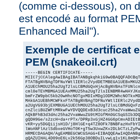
(comme ci-dessous), on dit
est encodé au format PEM
Enhanced Mail").
Exemple de certificat 
PEM (snakeoil.crt)
-----BEGIN CERTIFICATE-----

MIIC7jCCAlegAwIBAgIBATANBgkqhkiG9w0BAQQFADCBqT
FTATBgNVBAgTDFNuYWtlIERlc2VydDETMBEGA1UEBxMKU2
A1UEChMOU25ha2UgT2lsLCBMdGQxHjAcBgNVBAsTFUNlcn
cml0eTEVMBMGA1UEAxMMU25ha2UgT2lsIENBMR4wHAYJKo
bmFrZW9pbC5kb20wHhcNOTgxMDIxMDg1ODM2WhcNOTkxMD
MAkGA1UEBhMCWFkxFTATBgNVBAgTDFNuYWtlIERlc2VydD
a2UgVG93bjEXMBUGA1UEChMOU25ha2UgT2lsLCBMdGQxFz
cnZlciBUZWFtMRkwFwYDVQQDExB3d3cuc25ha2VvaWwuZG
AQkBFhB3d3dAc25ha2VvaWwuZG9tMIGfMA0GCSqGSIb3DQ
gQDH9Ge/s2zcH+da+rPTx/DPRp3xGjHZ4GG6pCmvADIEtB
vKR+yy5DGQiijsH1D/j8HlGE+q4TZ8OFk7BNBFazHxFbYI
lWoANFlAzlSdbxeGVHoT0K+gT5w3UxwZKv2DLbCTzLZyPw
HRMECDAGAQH/AgEAMBEGCWCGSAGG+EIBAQQEAwIAQDANBg
gQAZUIHAL4D09oE6Lv2k56Gp38OBDuILvwLg1v1KL8mQR+