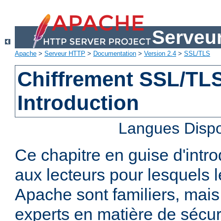
Serveu
Apache
>
Serveur HTTP
>
Documentation
>
Version 2.4
>
SSL/TLS
Chiffrement SSL/TLS 
Introduction
Langues Dispo
Ce chapitre en guise d'intro
aux lecteurs pour lesquels
Apache sont familiers, mais
experts en matière de sécurit