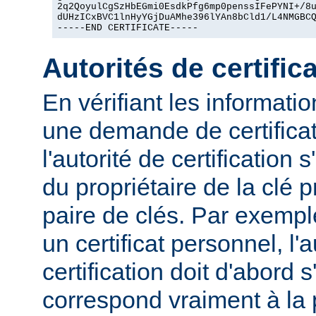
2q2QoyulCgSzHbEGmi0EsdkPfg6mp0penssIFePYNI+/8u
dUHzICxBVC1lnHyYGjDuAMhe396lYAn8bCld1/L4NMGBCQ
-----END CERTIFICATE-----
Autorités de certific
En vérifiant les informat
une demande de certificat
l'autorité de certification 
du propriétaire de la clé 
paire de clés. Par exemp
un certificat personnel, l'a
certification doit d'abord s
correspond vraiment à la 