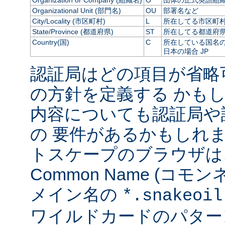
Organization or Company (組織名)
O
団体の正式英語組
Organizational Unit (部門名)
OU
部署名など
City/Locality (市区町村)
L
所在してる市区町
State/Province (都道府県)
ST
所在してる都道府
Country(国)
C
所在している国名の 
日本の場合 JP
認証局はどの項目が省略
の方針を定義する かも
内容についても認証局や
の 要件があるかもしれま
トスケープのブラウザは
Common Name (コ
メイン名の
*.snakeoil
ワイルドカードのパター