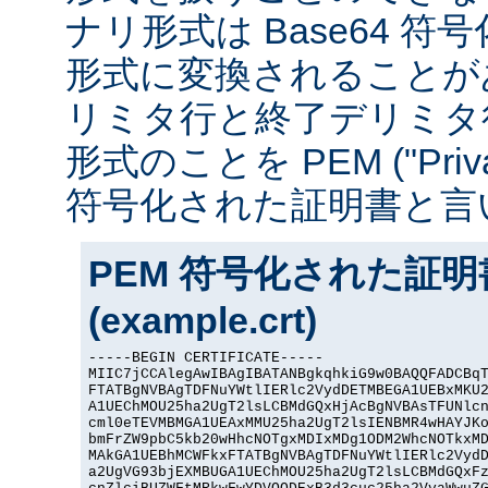
ナリ形式は Base64 符号化
形式に変換されることが
リミタ行と終了デリミタ
形式のことを PEM ("Privacy
符号化された証明書と言
PEM 符号化された証
(example.crt)
-----BEGIN CERTIFICATE-----

MIIC7jCCAlegAwIBAgIBATANBgkqhkiG9w0BAQQFADCBqT
FTATBgNVBAgTDFNuYWtlIERlc2VydDETMBEGA1UEBxMKU2
A1UEChMOU25ha2UgT2lsLCBMdGQxHjAcBgNVBAsTFUNlcn
cml0eTEVMBMGA1UEAxMMU25ha2UgT2lsIENBMR4wHAYJKo
bmFrZW9pbC5kb20wHhcNOTgxMDIxMDg1ODM2WhcNOTkxMD
MAkGA1UEBhMCWFkxFTATBgNVBAgTDFNuYWtlIERlc2VydD
a2UgVG93bjEXMBUGA1UEChMOU25ha2UgT2lsLCBMdGQxFz