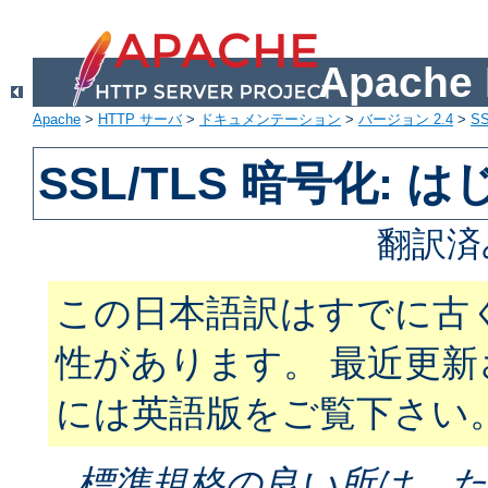
Apach
Apache
>
HTTP サーバ
>
ドキュメンテーション
>
バージョン 2.4
>
SS
SSL/TLS 暗号化: 
翻訳済
この日本語訳はすでに古
性があります。 最近更
には英語版をご覧下さい
標準規格の良い所は、