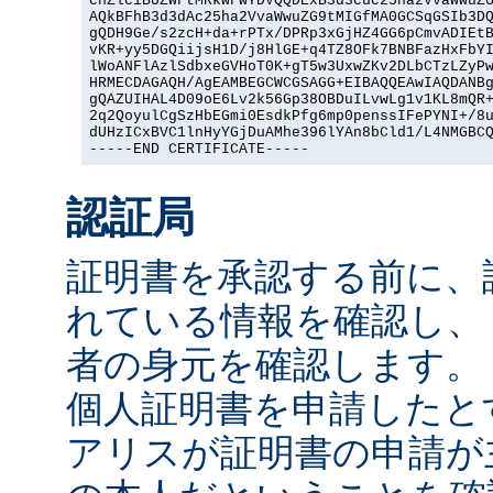
cnZlciBUZWFtMRkwFwYDVQQDExB3d3cuc25ha2VvaWwuZG
AQkBFhB3d3dAc25ha2VvaWwuZG9tMIGfMA0GCSqGSIb3DQ
gQDH9Ge/s2zcH+da+rPTx/DPRp3xGjHZ4GG6pCmvADIEtB
vKR+yy5DGQiijsH1D/j8HlGE+q4TZ8OFk7BNBFazHxFbYI
lWoANFlAzlSdbxeGVHoT0K+gT5w3UxwZKv2DLbCTzLZyPw
HRMECDAGAQH/AgEAMBEGCWCGSAGG+EIBAQQEAwIAQDANBg
gQAZUIHAL4D09oE6Lv2k56Gp38OBDuILvwLg1v1KL8mQR+
2q2QoyulCgSzHbEGmi0EsdkPfg6mp0penssIFePYNI+/8u
dUHzICxBVC1lnHyYGjDuAMhe396lYAn8bCld1/L4NMGBCQ
-----END CERTIFICATE-----
認証局
証明書を承認する前に、
れている情報を確認し、
者の身元を確認します。
個人証明書を申請したと
アリスが証明書の申請が