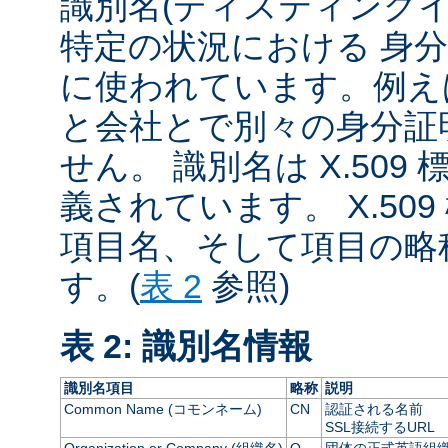
識別名(ディスティング
特定の状況における 身
に使われています。例え
と会社とで別々の身分証
せん。 識別名は X.509 
義されています。 X.50
項目名、そして項目の略
す。(
表 2
参照)
表 2: 識別名情報
識別名項目
略称
説明
Common Name (コモンネーム)
CN
認証される名前
SSL接続するURL