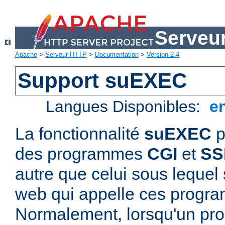
Serveu
Apache
>
Serveur HTTP
>
Documentation
>
Version 2.4
Support suEXEC
Langues Disponibles:
e
La fonctionnalité
suEXEC
p
des programmes
CGI
et
SS
autre que celui sous lequel 
web qui appelle ces progr
Normalement, lorsqu'un p