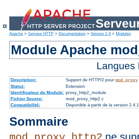
Serveu
Apache
>
Serveur HTTP
>
Documentation
>
Version 2.4
>
Modules
Module Apache mod
Langues 
Description:
Support de HTTP/2 pour
mod_proxy
Statut:
Extension
Identificateur de Module:
proxy_http2_module
Fichier Source:
mod_proxy_http2.c
Compatibilité:
Disponible à partir de la version 2.
Sommaire
ne supp
mod_proxy_http2