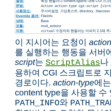
설명:
특정 핸들러나 content-type에 대해 CGI 
문법:
Action
action-type
cgi-script
[virt
사용장소:
주서버설정, 가상호스트, directory, .htaccess
Override 옵션:
FileInfo
상태:
Base
모듈:
mod_actions
지원:
수정자와 핸들러는 아파치 2.1때 
virtual
이 지시어는 요청이
actio
를 실행하는 행동을 서버
script
는
나
ScriptAlias
용하여 CGI 스크립트로 
경로이다.
action-type
에
content type을 사용할 
와
PATH_INFO
PATH_TRA