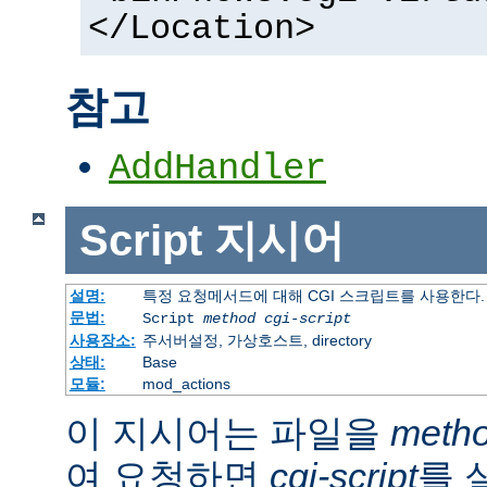
</Location>
참고
AddHandler
Script
지시어
설명:
특정 요청메서드에 대해 CGI 스크립트를 사용한다.
문법:
Script
method
cgi-script
사용장소:
주서버설정, 가상호스트, directory
상태:
Base
모듈:
mod_actions
이 지시어는 파일을
meth
여 요청하면
cgi-script
를 