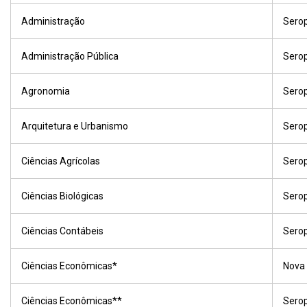
Administração
Sero
Administração Pública
Sero
Agronomia
Sero
Arquitetura e Urbanismo
Sero
Ciências Agrícolas
Sero
Ciências Biológicas
Sero
Ciências Contábeis
Sero
Ciências Econômicas*
Nova
Ciências Econômicas**
Sero