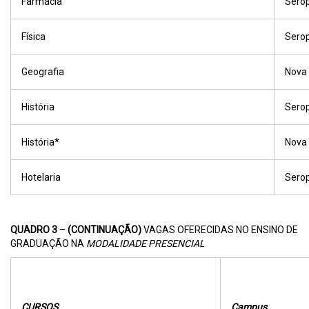
Farmácia
Sero
Física
Sero
Geografia
Nova
História
Sero
História*
Nova
Hotelaria
Sero
QUADRO 3
–
(CONTINUAÇÃO)
VAGAS OFERECIDAS NO ENSINO DE
GRADUAÇÃO NA
MODALIDADE PRESENCIAL
CURSOS
Campus