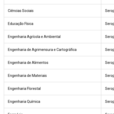
Ciências Sociais
Sero
Educação Física
Sero
Engenharia Agrícola e Ambiental
Sero
Engenharia de Agrimensura e Cartográfica
Sero
Engenharia de Alimentos
Sero
Engenharia de Materiais
Sero
Engenharia Florestal
Sero
Engenharia Química
Sero