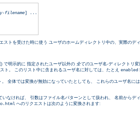
y-filename
] ...
エストを受けた時に使う ユーザのホームディレクトリ中の、実際のディ
照) で明示的に 指定されたユーザ以外の
全ての
ユーザ名-ディレクトリ変
スト。 このリスト中に含まれるユーザ名に対しては、たとえ
enabled
。 全体では変換が無効になっていたとしても、 これらのユーザ名に
ていなければ、 引数はファイル名パターンとして扱われ、 名前からデ
へのリクエストは次のように変換されます:
o.html