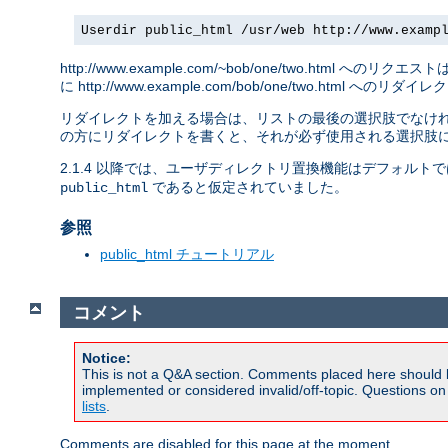
Userdir public_html /usr/web http://www.examp
http://www.example.com/~bob/one/two.html へのリクエス
に http://www.example.com/bob/one/two.html への
リダイレクトを加える場合は、リストの最後の選択肢でなければ
の方にリダイレクトを書くと、それが必ず使用される選択肢に
2.1.4 以降では、ユーザディレクトリ置換機能はデフォルト
であると仮定されていました。
public_html
参照
public_html チュートリアル
コメント
Notice:
This is not a Q&A section. Comments placed here should 
implemented or considered invalid/off-topic. Questions o
lists
.
Comments are disabled for this page at the moment.