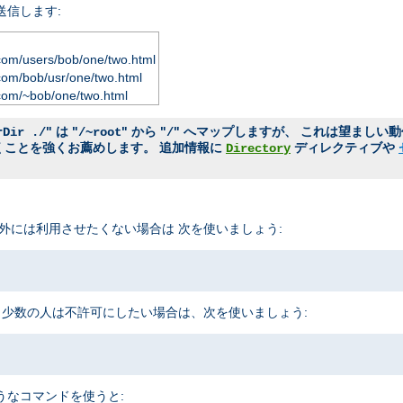
送信します:
com/users/bob/one/two.html
com/bob/usr/one/two.html
com/~bob/one/two.html
" は "
" から "
" へマップしますが、 これは望ましい
rDir ./
/~root
/
おくことを強くお薦めします。 追加情報に
ディレクティブや
Directory
外には利用させたくない場合は 次を使いましょう:
 少数の人は不許可にしたい場合は、次を使いましょう:
うなコマンドを使うと: