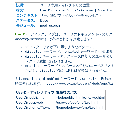
説明:
ユーザ専用ディレクトリの位置
構文:
UserDir
directory-filename
[
director
コンテキスト:
サーバ設定ファイル, バーチャルホスト
ステータス:
Base
モジュール:
mod_userdir
ディレクティブは、 ユーザのドキュメントへのリク
UserDir
directory-filename
には次のどれかを指定します:
ディレクトリ名か下に示すようなパターン。
キーワード。
キーワード (下記参
disabled
enabled
キーワードと、スペース区切りのユーザ名リ
disabled
レクトリ変換は行われません。
キーワードとスペース区切りのユーザ名リスト
enabled
ただし、
節にもあれば変換はされません。
disabled
もし
も
キーワードも
に現われ
enabled
disabled
UserDir
時に使われます。
http://www.example.com/~bob/one/tw
UserDir ディレクティブ
変換後のパス
UserDir public_html
~bob/public_html/one/two.html
UserDir /usr/web
/usr/web/bob/one/two.html
UserDir /home/*/www
/home/bob/www/one/two.html