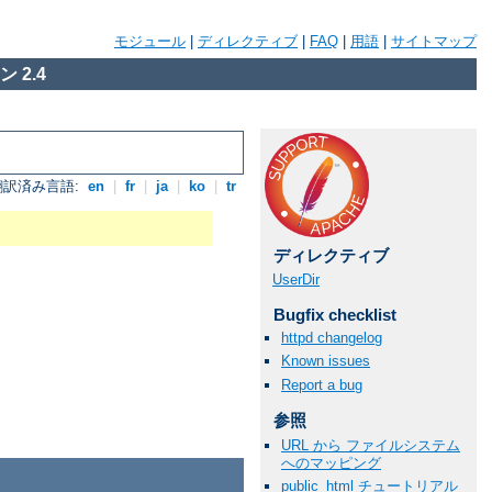
モジュール
|
ディレクティブ
|
FAQ
|
用語
|
サイトマップ
 2.4
翻訳済み言語:
en
|
fr
|
ja
|
ko
|
tr
ディレクティブ
UserDir
Bugfix checklist
httpd changelog
Known issues
Report a bug
参照
URL から ファイルシステム
へのマッピング
public_html チュートリアル